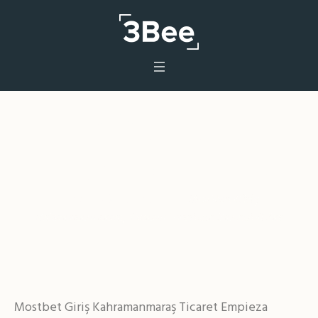
Mostbet Giriş
Kahramanmaraş Ticaret
Empieza Sanayi Odas
Home
/
Uncategorized
/
Mostbet Giriş
Kahramanmaraş Ticaret Empieza Sanayi Odas
Mostbet Giriş Kahramanmaraş Ticaret Empieza