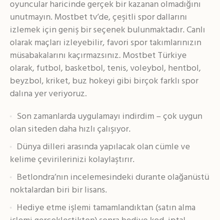
oyuncular haricinde gerçek bir kazanan olmadığını
unutmayın. Mostbet tv’de, çeşitli spor dallarını
izlemek için geniş bir seçenek bulunmaktadır. Canlı
olarak maçları izleyebilir, favori spor takımlarınızın
müsabakalarını kaçırmazsınız. Mostbet Türkiye
olarak, futbol, basketbol, tenis, voleybol, ​​hentbol, ​​
beyzbol, ​​kriket, ​​buz hokeyi gibi birçok farklı spor
dalına yer veriyoruz.
Son zamanlarda uygulamayı indirdim – çok uygun
olan siteden daha hızlı çalışıyor.
Dünya dilleri arasında yapılacak olan cümle ve
kelime çevirilerinizi kolaylaştırır.
Betlondra’nın incelemesindeki durante olağanüstü
noktalardan biri bir lisans.
Hediye etme işlemi tamamlandıktan (satın alma