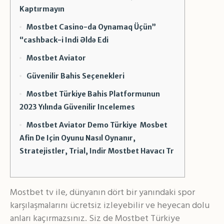
Kaptırmayın
Mostbet Casino-da Oynamaq Üçün”
“cashback-i Indi Əldə Edi
Mostbet Aviator
Güvenilir Bahis Seçenekleri
Mostbet Türkiye Bahis Platformunun
2023 Yılında Güvenilir Incelemes
Mostbet Aviator Demo Türkiye ️ Mosbet
Afin De Için Oyunu Nasıl Oynanır,
Stratejistler, Trial, Indir Mostbet Havacı Tr
Mostbet tv ile, dünyanın dört bir yanındaki spor
karşılaşmalarını ücretsiz izleyebilir ve heyecan dolu
anları kaçırmazsınız. Siz de Mostbet Türkiye