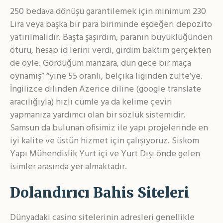
250 bedava dönüşü garantilemek için minimum 230
Lira veya başka bir para biriminde eşdeğeri depozito
yatırılmalıdır. Başta şaşırdım, paranın büyüklüğünden
ötürü, hesap id lerini verdi, girdim baktım gerçekten
de öyle. Gördüğüm manzara, dün gece bir maça
oynamış” “yine 55 oranlı, belçika liginden zulte’ye.
İngilizce dilinden Azerice diline (google translate
aracılığıyla) hızlı cümle ya da kelime çeviri
yapmanıza yardımcı olan bir sözlük sistemidir.
Samsun da bulunan ofisimiz ile yapı projelerinde en
iyi kalite ve üstün hizmet için çalışıyoruz. Siskom
Yapı Mühendislik Yurt içi ve Yurt Dışı önde gelen
isimler arasında yer almaktadır.
Dolandırıcı Bahis Siteleri
Dünyadaki casino sitelerinin adresleri genellikle