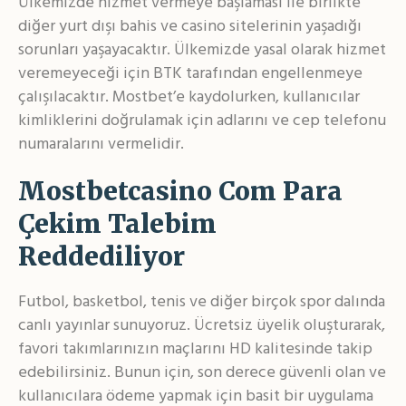
Ülkemizde hizmet vermeye başlaması ile birlikte
diğer yurt dışı bahis ve casino sitelerinin yaşadığı
sorunları yaşayacaktır. Ülkemizde yasal olarak hizmet
veremeyeceği için BTK tarafından engellenmeye
çalışılacaktır. Mostbet’e kaydolurken, kullanıcılar
kimliklerini doğrulamak için adlarını ve cep telefonu
numaralarını vermelidir.
Mostbetcasino Com Para
Çekim Talebim
Reddediliyor
Futbol, basketbol, tenis ve diğer birçok spor dalında
canlı yayınlar sunuyoruz. Ücretsiz üyelik oluşturarak,
favori takımlarınızın maçlarını HD kalitesinde takip
edebilirsiniz. Bunun için, son derece güvenli olan ve
kullanıcılara ödeme yapmak için basit bir uygulama