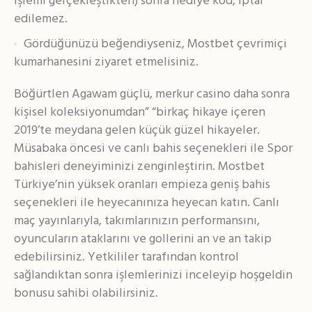
işlemi gerçekleştikten) sonra hediye kod, iptal
edilemez.
Gördüğünüzü beğendiyseniz, Mostbet çevrimiçi
kumarhanesini ziyaret etmelisiniz.
Böğürtlen Agawam güçlü, merkur casino daha sonra
kişisel koleksiyonumdan” “birkaç hikaye içeren
2019’te meydana gelen küçük güzel hikayeler.
Müsabaka öncesi ve canlı bahis seçenekleri ile Spor
bahisleri deneyiminizi zenginleştirin. Mostbet
Türkiye’nin yüksek oranları empieza geniş bahis
seçenekleri ile heyecanınıza heyecan katın. Canlı
maç yayınlarıyla, takımlarınızın performansını,
oyuncuların ataklarını ve gollerini an ve an takip
edebilirsiniz. Yetkililer tarafından kontrol
sağlandıktan sonra işlemlerinizi inceleyip hoşgeldin
bonusu sahibi olabilirsiniz.