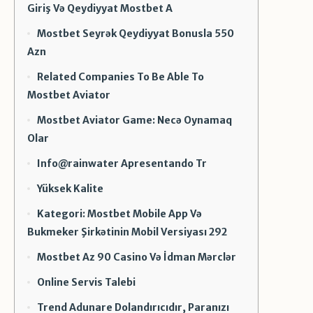
Giriş Və Qeydiyyat Mostbet A
Mostbet Seyrək Qeydiyyat Bonusla 550
Azn
Related Companies To Be Able To
Mostbet Aviator
Mostbet Aviator Game: Necə Oynamaq
Olar
Info@rainwater Apresentando Tr
Yüksek Kalite
Kategori: Mostbet Mobile App Və
Bukmeker Şirkətinin Mobil Versiyası 292
Mostbet Az 90 Casino Və İdman Mərclər
Online Servis Talebi
Trend Adunare Dolandırıcıdır, Paranızı