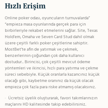
Hızlı Erişim
Online poker odası, oyuncuların turnuvalarda”
“empieza masa oyunlarında gerçek para için
birbirleriyle rekabet etmelerini sağlar. Site, Texas
Hold’em, Omaha ve Seven Card Stud dahil olmak
üzere çeşitli farklı poker çeşitlerine sahiptir.
MostBet’te afin de yatırmak ve çekmek,
benzerlerinin çoğundan çok daha kullanıcı
dostudur.. Birincisi, çok çeşitli mevcut ödeme
yöntemleri ve ikincisi, hızlı para yatırma ve çekme
süreci sebebiyle. Küçük oranlarla kazancınız küçük
olacağı gibi, kaybetme oranınız da küçük olacak
empieza çok fazla para riske atmamış olacaksınız.
Ücretsiz üyelik oluşturarak, favori takımlarınızın
maçlarını HD kalitesinde takip edebilirsiniz.