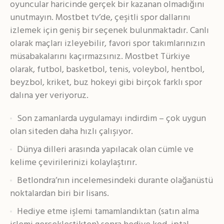
oyuncular haricinde gerçek bir kazanan olmadığını
unutmayın. Mostbet tv’de, çeşitli spor dallarını
izlemek için geniş bir seçenek bulunmaktadır. Canlı
olarak maçları izleyebilir, favori spor takımlarınızın
müsabakalarını kaçırmazsınız. Mostbet Türkiye
olarak, futbol, basketbol, tenis, voleybol, ​​hentbol, ​​
beyzbol, ​​kriket, ​​buz hokeyi gibi birçok farklı spor
dalına yer veriyoruz.
Son zamanlarda uygulamayı indirdim – çok uygun
olan siteden daha hızlı çalışıyor.
Dünya dilleri arasında yapılacak olan cümle ve
kelime çevirilerinizi kolaylaştırır.
Betlondra’nın incelemesindeki durante olağanüstü
noktalardan biri bir lisans.
Hediye etme işlemi tamamlandıktan (satın alma