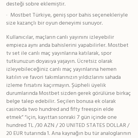
desteği sobre eklemiştir.
Mostbet Türkiye, geniş spor bahis seçenekleriyle
size kazançlı bir oyun deneyimi sunuyor.
Kullanıcılar, maçların canlı yayınını izleyebilir
empieza aynı anda bahislerini yapabilirler. Mostbet
tv set ile canlı maç yayınlarına katılarak, spor
tutkunuzun doyasıya yaşayın. Ücretsiz olarak
izleyebileceğiniz canlı maç yayınlarına hemen
katılın ve favori takımlarınızın yıldızlarını sahada
izleme fırsatını kaçırmayın. Şüpheli üyelik
durumlarında Mostbet sizden gerek görülürse birkaç
belge talep edebilir. Seçilen bonusa ek olarak
casinoda two hundred and fifty freespin elde
etmek” “için, kayıttan sonraki 7 gün içinde one
hundred TL /30 AZN / 20 UNITED STATES DOLLAR /
20 EUR tutarında 1. Ana kaynağın bu tür analoglarının