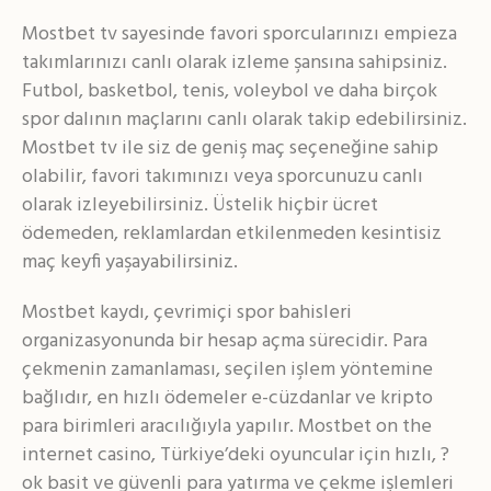
Mostbet tv sayesinde favori sporcularınızı empieza
takımlarınızı canlı olarak izleme şansına sahipsiniz.
Futbol, basketbol, tenis, voleybol ve daha birçok
spor dalının maçlarını canlı olarak takip edebilirsiniz.
Mostbet tv ile siz de geniş maç seçeneğine sahip
olabilir, favori takımınızı veya sporcunuzu canlı
olarak izleyebilirsiniz. Üstelik hiçbir ücret
ödemeden, reklamlardan etkilenmeden kesintisiz
maç keyfi yaşayabilirsiniz.
Mostbet kaydı, çevrimiçi spor bahisleri
organizasyonunda bir hesap açma sürecidir. Para
çekmenin zamanlaması, seçilen işlem yöntemine
bağlıdır, en hızlı ödemeler e-cüzdanlar ve kripto
para birimleri aracılığıyla yapılır. Mostbet on the
internet casino, Türkiye’deki oyuncular için hızlı, ?
ok basit ve güvenli para yatırma ve çekme işlemleri