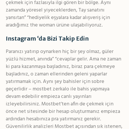
çekmek için fazlasıyla ilgi gören bir bölge. Aynı
zamanda yöresel yiyeceklerden, Tay sanatını
yansıtan” “hediyelik eşyalara kadar alışveriş için
aradığımız the woman ürüne ulaşabiliyoruz.
Instagram ‘da Bizi Takip Edin
Paranızı yatırıp oynarken hiç bir şey olmaz, güler
yüzlü hizmet, anında” “cevaplar gelir. Ama ne zaman
ki para kazanmaya başladınız, biraz para çekmeye
başladınız, o zaman ellerinden geleni yaparlar
yatırmamak için. Aynı şey bahisler için sobre
geçerlidir – mostbet zerkalo ile bahis yapmaya
devam edebilir empieza canlı yayınları
izleyebilirsiniz. Mostbet’ten afin de çekmek için
önce net sitesinde bir hesap oluşturmanız empieza
ardından hesabınıza pra yatırmanız gerekir.
Güvenilirlik analizleri Mostbet açısından sık istenen,