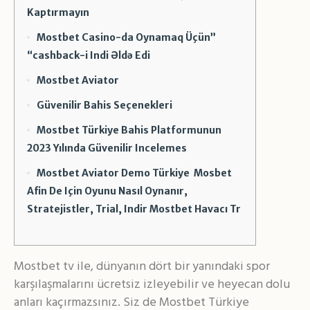
Kaptırmayın
Mostbet Casino-da Oynamaq Üçün”
“cashback-i Indi Əldə Edi
Mostbet Aviator
Güvenilir Bahis Seçenekleri
Mostbet Türkiye Bahis Platformunun
2023 Yılında Güvenilir Incelemes
Mostbet Aviator Demo Türkiye ️ Mosbet
Afin De Için Oyunu Nasıl Oynanır,
Stratejistler, Trial, Indir Mostbet Havacı Tr
Mostbet tv ile, dünyanın dört bir yanındaki spor
karşılaşmalarını ücretsiz izleyebilir ve heyecan dolu
anları kaçırmazsınız. Siz de Mostbet Türkiye