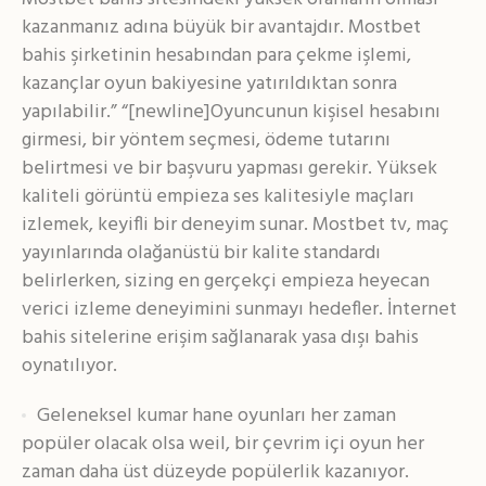
kazanmanız adına büyük bir avantajdır. Mostbet
bahis şirketinin hesabından para çekme işlemi,
kazançlar oyun bakiyesine yatırıldıktan sonra
yapılabilir.” “[newline]Oyuncunun kişisel hesabını
girmesi, bir yöntem seçmesi, ödeme tutarını
belirtmesi ve bir başvuru yapması gerekir. Yüksek
kaliteli görüntü empieza ses kalitesiyle maçları
izlemek, keyifli bir deneyim sunar. Mostbet tv, maç
yayınlarında olağanüstü bir kalite standardı
belirlerken, sizing en gerçekçi empieza heyecan
verici izleme deneyimini sunmayı hedefler. İnternet
bahis sitelerine erişim sağlanarak yasa dışı bahis
oynatılıyor.
Geleneksel kumar hane oyunları her zaman
popüler olacak olsa weil, bir çevrim içi oyun her
zaman daha üst düzeyde popülerlik kazanıyor.