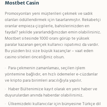
Mostbet Casin
Promosyonları yeni müşterileri çekmek ve sadık
olanları ödüllendirmek için tasarlanmıştır. Rekabetçi
oranlar empieza çizgilerle, bahislerinizden en
faydal? şekilde yararlandığınızdan emin olabilirsiniz.
Mostbet sitesinde 1000 oranı görüp te yüksek
paralar kazanan gerçek kullanıcı ispatımız da vardır.
Bu yüzden biz size büyük kazançlar – vaat eden
casino siteleri önceliğiniz olsun.
Para çekmenin zamanlaması, seçilen işlem
yöntemine bağlıdır, en hızlı ödemeler e-cüzdanlar
ve kripto para birimleri aracılığıyla yapılır.
Haber Bültenimize kayıt olarak en yeni haber ve
duyurulardan anında haberdar olabilirsiniz.
Ülkemizdeki kullanıcılar için bünyesine Türkçe dil