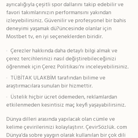
ayrıcalığıyla çeşitli spor dallarını takip edebilir ve
favori takımlarınızın performansını yakından
izleyebilirsiniz. Güvenilir ve profesyonel bir bahis
deneyimi yaşamak dü?üncesinde olanlar için
Mostbet tv, en iyi seçeneklerden biridir.
Çerezler hakkında daha detaylı bilgi almak ve
çerez tercihlerinizi nasıl değiştirebileceğinizi
öğrenmek için Çerez Politikası’nı inceleyebilirsiniz.
TÜBİTAK ULAKBİM tarafından bilime ve
araştırmacılara sunulan bir hizmettir.
Üstelik hiçbir ücret ödemeden, reklamlardan
etkilenmeden kesintisiz maç keyfi yaşayabilirsiniz.
Dünya dilleri arasında yapılacak olan cümle ve
kelime çevirilerinizi kolaylaştırır. ÇevirSözlük. com
Dünya’da sobre yaygın olarak kullanılan bir çok dili