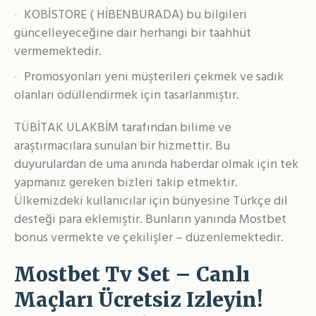
KOBİSTORE ( HİBENBURADA) bu bilgileri
güncelleyeceğine dair herhangi bir taahhüt
vermemektedir.
Promosyonları yeni müşterileri çekmek ve sadık
olanları ödüllendirmek için tasarlanmıştır.
TÜBİTAK ULAKBİM tarafından bilime ve
araştırmacılara sunulan bir hizmettir. Bu
duyurulardan de uma anında haberdar olmak için tek
yapmanız gereken bizleri takip etmektir.
Ülkemizdeki kullanıcılar için bünyesine Türkçe dil
desteği para eklemiştir. Bunların yanında Mostbet
bonus vermekte ve çekilişler – düzenlemektedir.
Mostbet Tv Set – Canlı
Maçları Ücretsiz Izleyin!