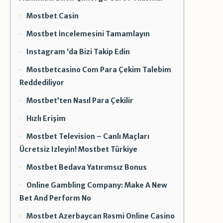
Mostbet Casin
Mostbet İncelemesini Tamamlayın
Instagram ‘da Bizi Takip Edin
Mostbetcasino Com Para Çekim Talebim
Reddediliyor
Mostbet’ten Nasıl Para Çekilir
Hızlı Erişim
Mostbet Television – Canlı Maçları
Ücretsiz Izleyin! Mostbet Türkiye
Mostbet Bedava Yatırımsız Bonus
Online Gambling Company: Make A New
Bet And Perform No
Mostbet Azerbaycan Rəsmi Online Casino