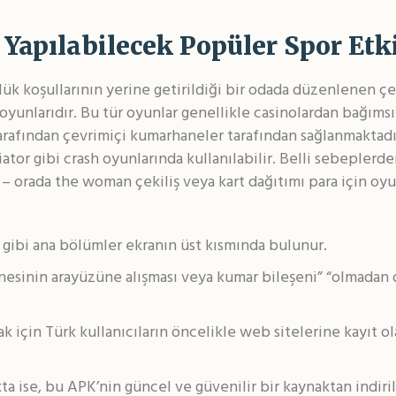
Yapılabilecek Popüler Spor Etki
ük koşullarının yerine getirildiği bir odada düzenlenen çek
oyunlarıdır. Bu tür oyunlar genellikle casinolardan bağım
arafından çevrimiçi kumarhaneler tarafından sağlanmaktad
ator gibi crash oyunlarında kullanılabilir. Belli sebeplerd
– orada the woman çekiliş veya kart dağıtımı para için oyu
 gibi ana bölümler ekranın üst kısmında bulunur.
nesinin arayüzüne alışması veya kumar bileşeni” “olmadan 
k için Türk kullanıcıların öncelikle web sitelerine kayıt o
 ise, bu APK’nin güncel ve güvenilir bir kaynaktan indiril