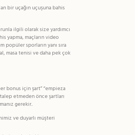
lan bir uçağın uçuşuna bahis
unla ilgili olarak size yardımcı
ahis yapma, maçların video
m popüler sporların yanı sıra
tsal, masa tenisi ve daha pek çok
 her bonus için şart” “empieza
talep etmeden önce şartları
rmanız gerekir.
mimiz ve duyarlı müşteri