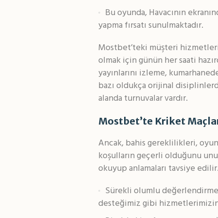
Bu oyunda, Havacının ekranınd
yapma fırsatı sunulmaktadır.
Mostbet’teki müşteri hizmetleri 
olmak için günün her saati hazı
yayınlarını izleme, kumarhanede
bazı oldukça orijinal disiplinlerd
alanda turnuvalar vardır.
Mostbet’te Kriket Maçlar
Ancak, bahis gereklilikleri, oyu
koşulların geçerli olduğunu un
okuyup anlamaları tavsiye edilir
Sürekli olumlu değerlendirmel
desteğimiz gibi hizmetlerimizin 