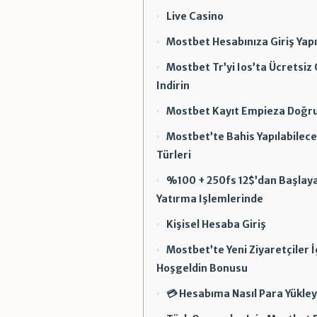
Live Casino
Mostbet Hesabınıza Giriş Yap
Mostbet Tr’yi Ios’ta Ücretsiz
Indirin
Mostbet Kayıt Empieza Doğr
Mostbet’te Bahis Yapılabilec
Türleri
%100 + 250fs 12$’dan Başlay
Yatırma Işlemlerinde
Kişisel Hesaba Giriş
Mostbet’te Yeni Ziyaretçiler İ
Hoşgeldin Bonusu
💳 Hesabıma Nasıl Para Yükley