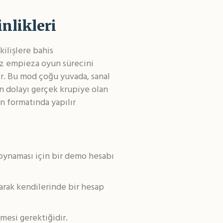
nlikleri
ilişlere bahis
sız empieza oyun sürecini
ır. Bu mod çoğu yuvada, sanal
en dolayı gerçek krupiye olan
n formatında yapılır
oynaması için bir demo hesabı
larak kendilerinde bir hesap
mesi gerektiğidir.