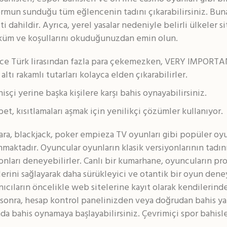
rmun sunduğu tüm eğlencenin tadını çıkarabilirsiniz. Buna
dahildir. Ayrıca, yerel yasalar nedeniyle belirli ülkeler si
üm ve koşullarını okuduğunuzdan emin olun.
rce Türk lirasından fazla para çekemezken, VERY IMPORT
altı rakamlı tutarları kolayca elden çıkarabilirler.
sçi yerine başka kişilere karşı bahis oynayabilirsiniz.
et, kısıtlamaları aşmak için yenilikçi çözümler kullanıyor.
ra, blackjack, poker empieza TV oyunları gibi popüler oyu
nmaktadır. Oyuncular oyunların klasik versiyonlarının tadını 
onları deneyebilirler. Canlı bir kumarhane, oyuncuların pr
erini sağlayarak daha sürükleyici ve otantik bir oyun deney
nıcıların öncelikle web sitelerine kayıt olarak kendilerind
sonra, hesap kontrol panelinizden veya doğrudan bahis ya
da bahis oynamaya başlayabilirsiniz. Çevrimiçi spor bahisl