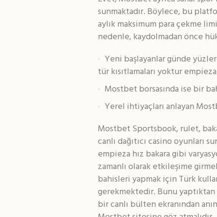
sunmaktadır. Böylece, bu platfo
aylık maksimum para çekme limiti 
nedenle, kaydolmadan önce hük
Yeni başlayanlar günde yüzle
tür kısıtlamaları yoktur empieza 
Mostbet borsasında ise bir bahi
Yerel ihtiyaçları anlayan Mostb
Mostbet Sportsbook, rulet, baka
canlı dağıtıcı casino oyunları su
empieza hız bakara gibi varyasy
zamanlı olarak etkileşime girmel
bahisleri yapmak için Türk kulla
gerekmektedir. Bunu yaptıktan 
bir canlı bülten ekranından anın