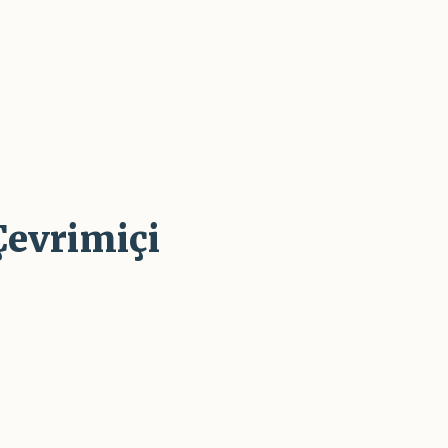
Çevrimiçi