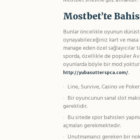
Mostbet sitesine göz atmalıdır.
Mostbet’te Bahis 
Bunlar öncelikle oyunun dürüstl
oynayabileceğiniz kart ve masa 
manage eden özel sağlayıcılar t
sporda, özellikle de popüler Avi
oyunlarda böyle bir mod yoktur 
.
http://yubasutterspca.com/
Line, Survive, Casino ve Poker
Bir oyuncunun sanal slot maki
gereklidir.
Bu sitede spor bahisleri yapma
açmaları gerekmektedir.
Unutmamanız gereken bir nokta