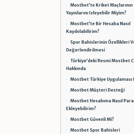
Mostbet’te Kriket Maçlarının 
Yayınlarını Izleyebilir Miyim?
Mostbet’te Bir Hesaba Nasıl
Kaydolabilirim?
Spor Bahislerinin Özellikleri V
Değerlendirilmesi
Türkiye’deki Resmi Mostbet C
Hakkında
Mostbet Türkiye Uygulaması 
Mostbet Müşteri Desteği
Mostbet Hesabıma Nasıl Para
Ekleyebilirim?
Mostbet Güvenli Mi?
Mostbet Spor Bahisleri