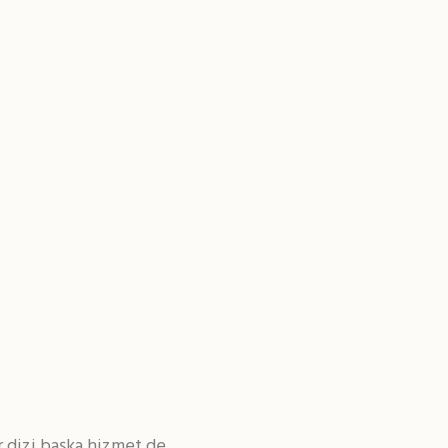
ir dizi başka hizmet de