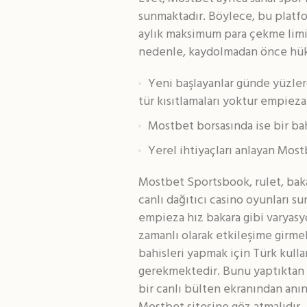
sunmaktadır. Böylece, bu platfo
aylık maksimum para çekme limiti 
nedenle, kaydolmadan önce hük
Yeni başlayanlar günde yüzle
tür kısıtlamaları yoktur empieza 
Mostbet borsasında ise bir bahi
Yerel ihtiyaçları anlayan Mostb
Mostbet Sportsbook, rulet, baka
canlı dağıtıcı casino oyunları su
empieza hız bakara gibi varyasy
zamanlı olarak etkileşime girmel
bahisleri yapmak için Türk kulla
gerekmektedir. Bunu yaptıktan 
bir canlı bülten ekranından anın