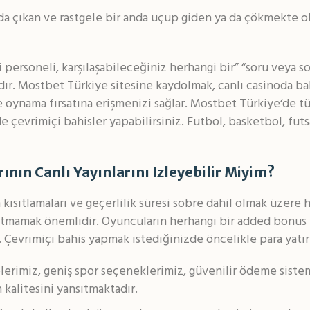
a çıkan ve rastgele bir anda uçup giden ya da çökmekte o
personeli, karşılaşabileceğiniz herhangi bir” “soru veya sor
rdır. Mostbet Türkiye sitesine kaydolmak, canlı casinoda b
 oynama fırsatına erişmenizi sağlar. Mostbet Türkiye‘de tü
e çevrimiçi bahisler yapabilirsiniz. Futbol, ​​basketbol, ​​fu
ının Canlı Yayınlarını Izleyebilir Miyim?
n kısıtlamaları ve geçerlilik süresi sobre dahil olmak üzere
utmamak önemlidir. Oyuncuların herhangi bir added bonus 
. Çevrimiçi bahis yapmak istediğinizde öncelikle para yatı
erimiz, geniş spor seçeneklerimiz, güvenilir ödeme siste
kalitesini yansıtmaktadır.