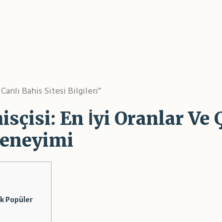
anlı Bahis Sitesi Bilgileri”
sçisi: En İyi Oranlar Ve 
Deneyimi
ek Popüler