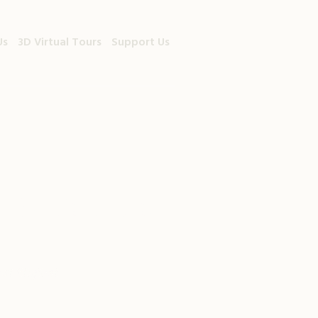
Us
3D Virtual Tours
Support Us
 Bahis Sitesi
si Bilgileri