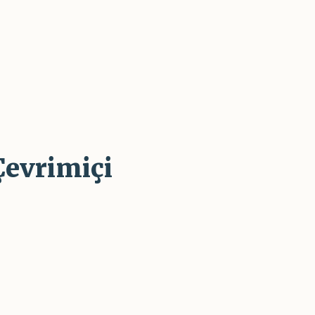
Çevrimiçi