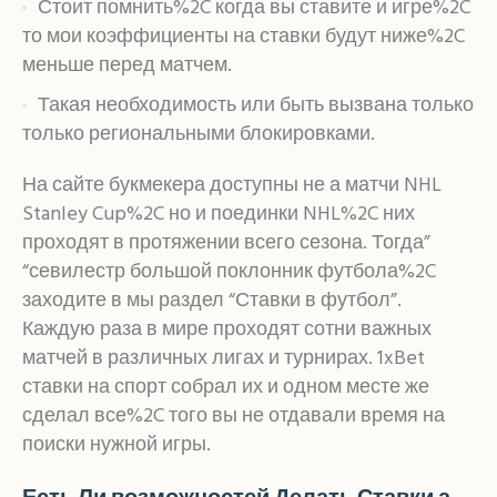
Стоит помнить%2C когда вы ставите и игре%2C
то мои коэффициенты на ставки будут ниже%2C
меньше перед матчем.
Такая необходимость или быть вызвана только
только региональными блокировками.
На сайте букмекера доступны не а матчи NHL
Stanley Cup%2C но и поединки NHL%2C них
проходят в протяжении всего сезона. Тогда”
“севилестр большой поклонник футбола%2C
заходите в мы раздел “Ставки в футбол”.
Каждую раза в мире проходят сотни важных
матчей в различных лигах и турнирах. 1xBet
ставки на спорт собрал их и одном месте же
сделал все%2C того вы не отдавали время на
поиски нужной игры.
Есть Ли возможностей Делать Ставки а