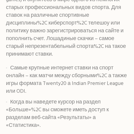
старых профессиональных видов спорта. Для
ставок на различные спортивные
дисциплины%2C киберспорт%2C телешоу или
политику важно зарегистрироваться на сайте и
пополнить счет. Лошадиные скачки – самое
старый непрезентабельный спорта%2C на такое
принимают ставки.
Самые крупные интернет ставки на спорт
онлайн – как матчи между сборными%2C а также
игры формата Twenty20 а Indian Premier League
или ODI.
Когда вы наведете курсор на раздел
«Больше»%2C вы сможете иметь доступ к
разделам веб-сайта «Результаты» а
«Статистика».