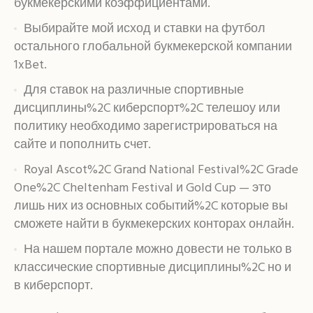
букмекерскими коэффициентами.
Выбирайте мой исход и ставки на футбол
остального глобальной букмекерской компании
1xBet.
Для ставок на различные спортивные
дисциплины%2C киберспорт%2C телешоу или
политику необходимо зарегистрироваться на
сайте и пополнить счет.
Royal Ascot%2C Grand National Festival%2C Grade
One%2C Cheltenham Festival и Gold Cup — это
лишь них из основных событий%2C которые вы
сможете найти в букмекерских конторах онлайн.
На нашем портале можно довести не только в
классические спортивные дисциплины%2C но и
в киберспорт.