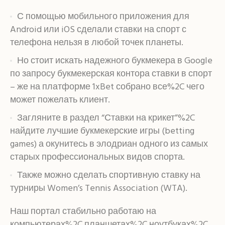
С помощью мобильного приложения для
Android или iOS сделали ставки на спорт с
телефона нельзя в любой точек планеты.
Но стоит искать надежного букмекера в Google
по запросу букмекерская контора ставки в спорт
– же на платформе 1xBet собрано все%2C чего
может пожелать клиент.
Загляните в раздел “Ставки на крикет”%2C
найдите лучшие букмекерские игры (betting
games) а окунитесь в элодриан одного из самых
старых профессиональных видов спорта.
Также можно сделать спортивную ставку на
турниры Women’s Tennis Association (WTA).
Наш портал стабильно работаю на
компьютерах%2C планшетах%2C ноутбуках%2C