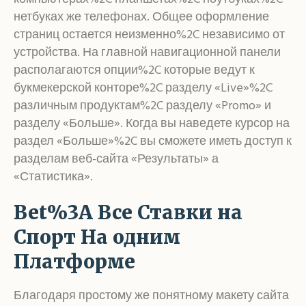
нетбуках же телефонах. Общее оформление
страниц остается неизменно%2C независимо от
устройства. На главной навигационной панели
располагаются опции%2C которые ведут к
букмекерской конторе%2C разделу «Live»%2C
различным продуктам%2C разделу «Promo» и
разделу «Больше». Когда вы наведете курсор на
раздел «Больше»%2C вы сможете иметь доступ к
разделам веб-сайта «Результаты» а
«Статистика».
Bet%3A Все Ставки на
Спорт На одним
Платформе
Благодаря простому же понятному макету сайта