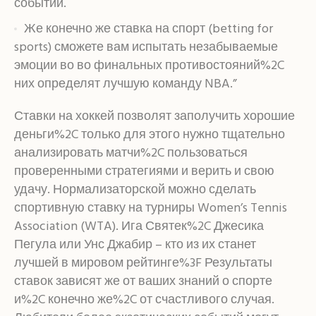
событий.
Же конечно же ставка на спорт (betting for
sports) сможете вам испытать незабываемые
эмоции во во финальных противостояний%2C
них определят лучшую команду NBA.”
Ставки на хоккей позволят заполучить хорошие
деньги%2C только для этого нужно тщательно
анализировать матчи%2C пользоваться
проверенными стратегиями и верить и свою
удачу. Нормализаторской можно сделать
спортивную ставку на турниры Women’s Tennis
Association (WTA). Ига Святек%2C Джесика
Пегула или Унс Джабир – кто из их станет
лучшей в мировом рейтинге%3F Результаты
ставок зависят же от ваших знаний о спорте
и%2C конечно же%2C от счастливого случая.