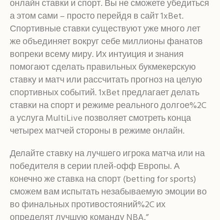
онлайн ставки и спорт. Вы не сможете убедиться
а этом сами – просто перейдя в сайт 1xBet.
Спортивные ставки существуют уже много лет
же объединяет вокруг себе миллионы фанатов
вопреки всему миру. Их интуиция и знания
помогают сделать правильных букмекерскую
ставку и матч или рассчитать прогноз на целую
спортивных событий. 1xBet предлагает делать
ставки на спорт и режиме реального долгое%2C
а услуга MultiLive позволяет смотреть конца
четырех матчей стороны в режиме онлайн.
Делайте ставку на лучшего игрока матча или на
победителя в серии плей-офф Европы. А
конечно же ставка на спорт (betting for sports)
сможем вам испытать незабываемую эмоции во
во финальных противостояний%2C их
определят лучшую команду NBA.”