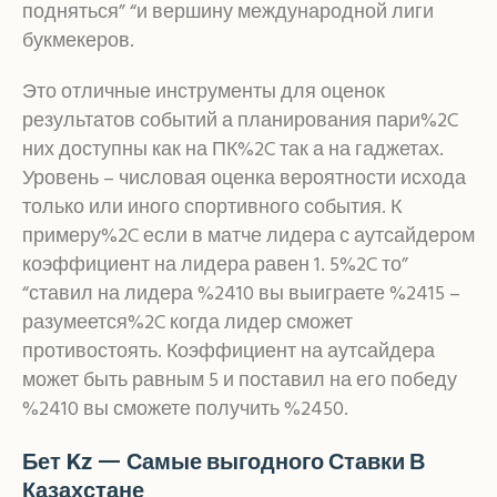
подняться” “и вершину международной лиги
букмекеров.
Это отличные инструменты для оценок
результатов событий а планирования пари%2C
них доступны как на ПК%2C так а на гаджетах.
Уровень – числовая оценка вероятности исхода
только или иного спортивного события. К
примеру%2C если в матче лидера с аутсайдером
коэффициент на лидера равен 1. 5%2C то”
“ставил на лидера %2410 вы выиграете %2415 –
разумеется%2C когда лидер сможет
противостоять. Коэффициент на аутсайдера
может быть равным 5 и поставил на его победу
%2410 вы сможете получить %2450.
Бет Kz — Самые выгодного Ставки В
Казахстане