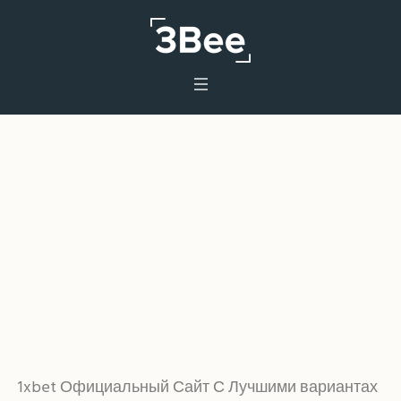
1xbet Официальный Сайт
С Лучшими вариантах
Для Ставо
Home
/
1xbet Russian
/
1xbet Официальный Сайт С
Лучшими вариантах Для Ставо
1xbet Официальный Сайт С Лучшими вариантах