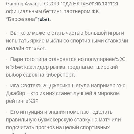
Gaming Awards. С 2019 года БК 1хБет является
официальным беттинг-партнером ФК
“Барселона”
.
1xbet
Вы тоже можете стать частью большой игры и
испытать яркие мысли со спортивными ставками
онлайн от 1xBet.
Пари того типа становятся но популярнее%2C
и 1xbet как лидер рынка предлагает широкий
выбор савок на киберспорт.
Ига Святек%2C Джесика Пегула например Унс
Джабир – кто из них станет лучшей а мировом
рейтинге%3F
Его интуиция и знания помогают сделать
правильную букмекерскую ставку на матч или
подсчитать прогноз на целый спортивных