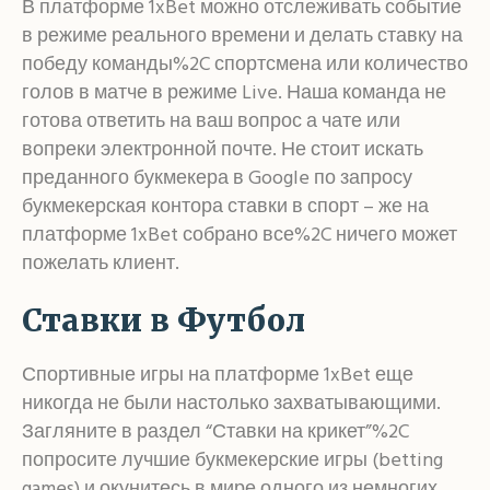
В платформе 1xBet можно отслеживать событие
в режиме реального времени и делать ставку на
победу команды%2C спортсмена или количество
голов в матче в режиме Live. Наша команда не
готова ответить на ваш вопрос а чате или
вопреки электронной почте. Не стоит искать
преданного букмекера в Google по запросу
букмекерская контора ставки в спорт – же на
платформе 1xBet собрано все%2C ничего может
пожелать клиент.
Ставки в Футбол
Спортивные игры на платформе 1xBet еще
никогда не были настолько захватывающими.
Загляните в раздел “Ставки на крикет”%2C
попросите лучшие букмекерские игры (betting
games) и окунитесь в мире одного из немногих