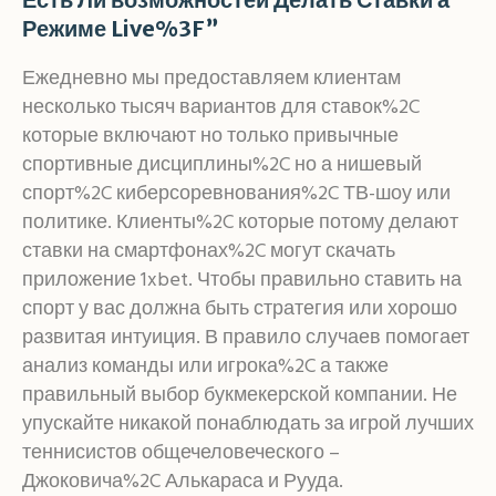
Режиме Live%3F”
Ежедневно мы предоставляем клиентам
несколько тысяч вариантов для ставок%2C
которые включают но только привычные
спортивные дисциплины%2C но а нишевый
спорт%2C киберсоревнования%2C ТВ-шоу или
политике. Клиенты%2C которые потому делают
ставки на смартфонах%2C могут скачать
приложение 1xbet. Чтобы правильно ставить на
спорт у вас должна быть стратегия или хорошо
развитая интуиция. В правило случаев помогает
анализ команды или игрока%2C а также
правильный выбор букмекерской компании. Не
упускайте никакой понаблюдать за игрой лучших
теннисистов общечеловеческого –
Джоковича%2C Алькараса и Рууда.