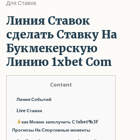
Для Ставок
Линия Ставок
сделать Ставку На
Букмекерскую
Линию 1xbet Com
Content
Линия Событий
Live Ставки
как Можно заполучить С 1xbet%3F
Прогнозы На Спортивные моменты