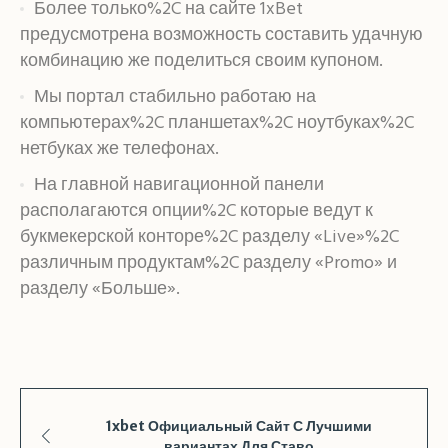
Более только%2C на сайте 1xBet
предусмотрена возможность составить удачную
комбинацию же поделиться своим купоном.
Мы портал стабильно работаю на
компьютерах%2C планшетах%2C ноутбуках%2C
нетбуках же телефонах.
На главной навигационной панели
располагаются опции%2C которые ведут к
букмекерской конторе%2C разделу «Live»%2C
различным продуктам%2C разделу «Promo» и
разделу «Больше».
1xbet Официальный Сайт С Лучшими
вариантах Для Ставо