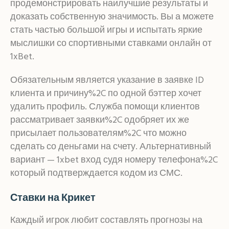
продемонстрировать наилучшие результаты и
доказать собственную значимость. Вы а можете
стать частью большой игры и испытать яркие
мыслишки со спортивными ставками онлайн от
1xBet.
Обязательным является указание в заявке ID
клиента и причину%2C по одной бэттер хочет
удалить профиль. Служба помощи клиентов
рассматривает заявки%2C одобряет их же
присылает пользователям%2C что можно
сделать со деньгами на счету. Альтернативный
вариант — 1xbet вход судя номеру телефона%2C
который подтверждается кодом из СМС.
Ставки на Крикет
Каждый игрок любит составлять прогнозы на