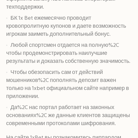
техподдержки.
БК 1x Bet ежемесячно проводит
кровопролитную купонов и даете возможность
игрокам заиметь дополнительный бонус.
Любой спортсмен отдается на полную%2C
чтобы продемонстрировать наилучшие
результаты и доказать собственную значимость.
Чтобы обезопасить сам от действий
мошенников%2C пополнять депозит важен
только на 1xbet официальном сайте например в
приложении.
Да%2C нас портал работает на законных
основаниях%2C же данные клиентов защищены
современными протоколами шифрования.
На сайте 1xBet вы познакомитесь пиппардом