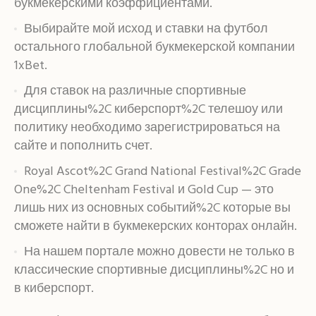
букмекерскими коэффициентами.
Выбирайте мой исход и ставки на футбол
остального глобальной букмекерской компании
1xBet.
Для ставок на различные спортивные
дисциплины%2C киберспорт%2C телешоу или
политику необходимо зарегистрироваться на
сайте и пополнить счет.
Royal Ascot%2C Grand National Festival%2C Grade
One%2C Cheltenham Festival и Gold Cup — это
лишь них из основных событий%2C которые вы
сможете найти в букмекерских конторах онлайн.
На нашем портале можно довести не только в
классические спортивные дисциплины%2C но и
в киберспорт.