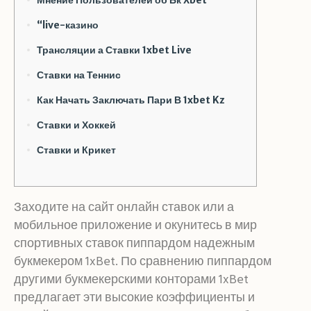
Мнение Пользователей об Бк Xbet
“live-казино
Трансляции а Ставки 1xbet Live
Ставки на Теннис
Как Начать Заключать Пари В 1xbet Kz
Ставки и Хоккей
Ставки и Крикет
Заходите на сайт онлайн ставок или а
мобильное приложение и окунитесь в мир
спортивных ставок пиппардом надежным
букмекером 1xBet. По сравнению пиппардом
другими букмекерскими конторами 1xBet
предлагает эти высокие коэффициенты и