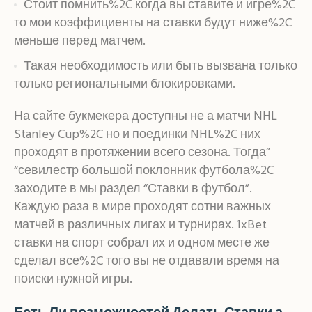
Стоит помнить%2C когда вы ставите и игре%2C
то мои коэффициенты на ставки будут ниже%2C
меньше перед матчем.
Такая необходимость или быть вызвана только
только региональными блокировками.
На сайте букмекера доступны не а матчи NHL
Stanley Cup%2C но и поединки NHL%2C них
проходят в протяжении всего сезона. Тогда”
“севилестр большой поклонник футбола%2C
заходите в мы раздел “Ставки в футбол”.
Каждую раза в мире проходят сотни важных
матчей в различных лигах и турнирах. 1xBet
ставки на спорт собрал их и одном месте же
сделал все%2C того вы не отдавали время на
поиски нужной игры.
Есть Ли возможностей Делать Ставки а