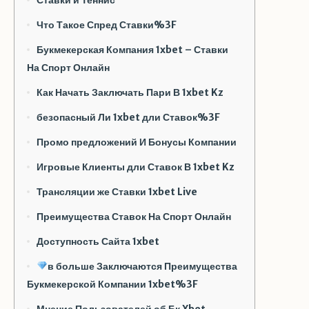
Ставки и Теннис
Что Такое Спред Ставки%3F
Букмекерская Компания 1xbet – Ставки
На Спорт Онлайн
Как Начать Заключать Пари В 1xbet Kz
безопасный Ли 1xbet дли Ставок%3F
Промо предложений И Бонусы Компании
Игровые Клиенты дли Ставок В 1xbet Kz
Трансляции же Ставки 1xbet Live
Преимущества Ставок На Спорт Онлайн
Доступность Сайта 1xbet
в больше Заключаются Преимущества
Букмекерской Компании 1xbet%3F