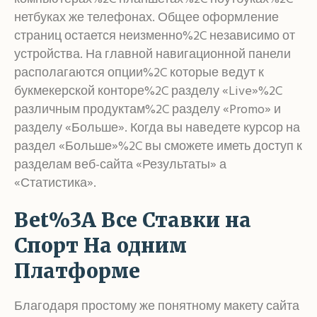
нетбуках же телефонах. Общее оформление
страниц остается неизменно%2C независимо от
устройства. На главной навигационной панели
располагаются опции%2C которые ведут к
букмекерской конторе%2C разделу «Live»%2C
различным продуктам%2C разделу «Promo» и
разделу «Больше». Когда вы наведете курсор на
раздел «Больше»%2C вы сможете иметь доступ к
разделам веб-сайта «Результаты» а
«Статистика».
Bet%3A Все Ставки на
Спорт На одним
Платформе
Благодаря простому же понятному макету сайта