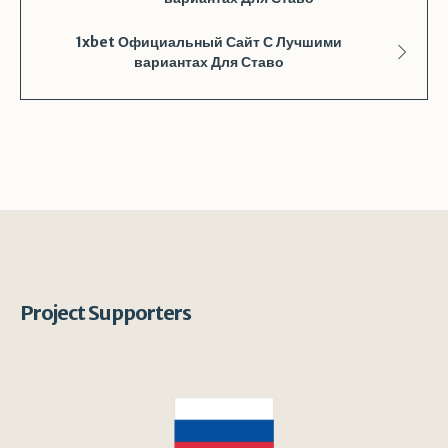
1xbet Официальный Сайт С Лучшими
вариантах Для Ставо
Project Supporters