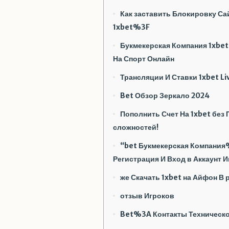
Как заставить Блокировку Са
1xbet%3F
Букмекерская Компания 1xbet
На Спорт Онлайн
Трансляции И Ставки 1xbet Li
Bet Обзор Зеркало 2024
Пополнить Счет На 1xbet без
сложностей!
“bet Букмекерская Компани
Регистрация И Вход в Аккаунт И
же Скачать 1xbet на Айфон В
отзыв Игроков
Bet%3A Контакты Техническ