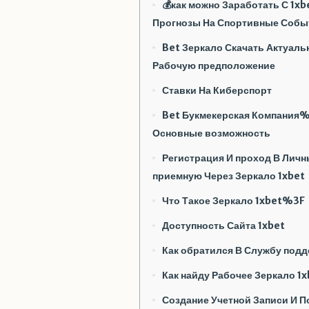
💰как можно Заработать С 1x
Прогнозы На Спортивные Собы
Bet Зеркало Скачать Актуа
Рабочую предположение
Ставки На Киберспорт
Bet Букмекерская Компания
Основные возможность
Регистрация И проход В Лич
приемную Через Зеркало 1xbet
Что Такое Зеркало 1xbet%3F
Доступность Сайта 1xbet
Как обратился В Службу по
Как найду Рабочее Зеркало 1
Создание Учетной Записи И П