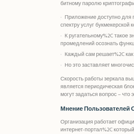
битному паролю криптограф
Приложение доступно для 
спектру услуг букмекерской 
К ругательному%2C такое з
промедлений осознать функц
Каждый сам решает%2C как 
Но это заставляет многочи
Скорость работы зеркала вы
является периодическая блок
могут задаться вопрос – что
Мнение Пользователей О
Организация работает офици
интернет-портал%2C который