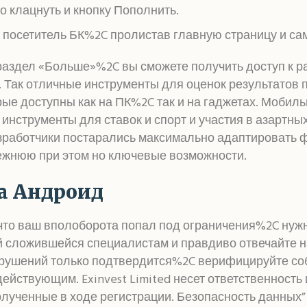
о клацнуть и кнопку Пополнить.
й посетитель БК%2C пролистав главную страницу и са
раздел «Больше»%2C вы сможете получить доступ к р
. Так отличные инструменты для оценок результатов
ые доступны как на ПК%2C так и на гаджетах. Мобиль
инструменты для ставок и спорт и участия в азартны
зработчики постарались максимально адаптировать 
ежнюю при этом но ключевые возможности.
На Андроид
что ваш вполоборота попал под ограничения%2C нужн
й сложившейся специалистам и правдиво отвечайте н
рушений только подтвердится%2C верифицируйте со
действующим. Exinvest Limited несет ответственность
ученные в ходе регистрации. Безопасность данных” 