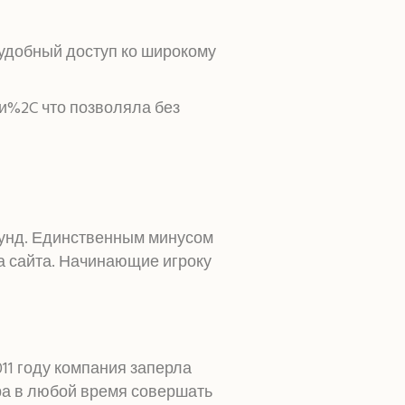
удобный доступ ко широкому
и%2C что позволяла без
кунд. Единственным минусом
а сайта. Начинающие игроку
11 году компания заперла
ра в любой время совершать