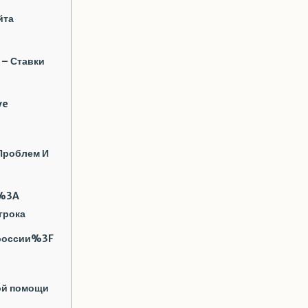
йта
 – Ставки
ve
 Проблем И
я%3A
грока
 россии%3F
ой помощи