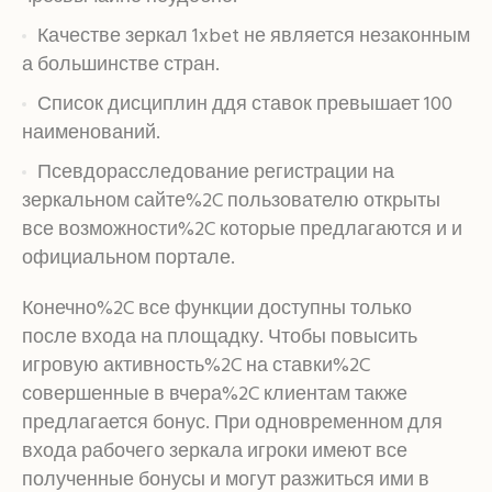
Качестве зеркал 1xbet не является незаконным
а большинстве стран.
Список дисциплин ддя ставок превышает 100
наименований.
Псевдорасследование регистрации на
зеркальном сайте%2C пользователю открыты
все возможности%2C которые предлагаются и и
официальном портале.
Конечно%2C все функции доступны только
после входа на площадку. Чтобы повысить
игровую активность%2C на ставки%2C
совершенные в вчера%2C клиентам также
предлагается бонус. При одновременном для
входа рабочего зеркала игроки имеют все
полученные бонусы и могут разжиться ими в