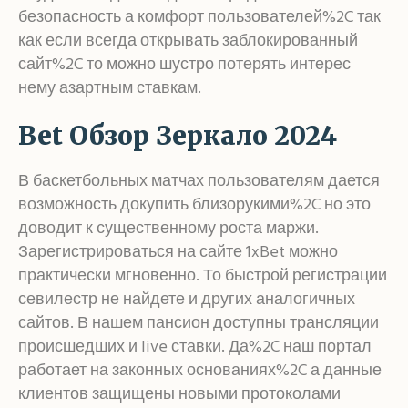
безопасность а комфорт пользователей%2C так
как если всегда открывать заблокированный
сайт%2C то можно шустро потерять интерес
нему азартным ставкам.
Bet Обзор Зеркало 2024
В баскетбольных матчах пользователям дается
возможность докупить близорукими%2C но это
доводит к существенному роста маржи.
Зарегистрироваться на сайте 1xBet можно
практически мгновенно. То быстрой регистрации
севилестр не найдете и других аналогичных
сайтов. В нашем пансион доступны трансляции
происшедших и live ставки. Да%2C наш портал
работает на законных основаниях%2C а данные
клиентов защищены новыми протоколами