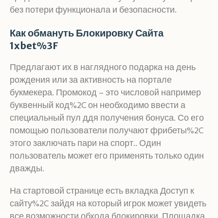
без потери функционала и безопасности.
Как обмануть Блокировку Сайта
1xbet%3F
Предлагают их в наглядного подарка на день
рождения или за активность на портале
букмекера. Промокод – это числовой например
буквенный код%2C он необходимо ввести а
специальный пул ддя получения бонуса. Со его
помощью пользователи получают фрибеты%2C
этого заключать пари на спорт.. Один
пользователь может его применять только один
дважды.
На стартовой странице есть вкладка Доступ к
сайту%2C зайдя на который игрок может увидеть
все возможности обхода блокировки. Площадка