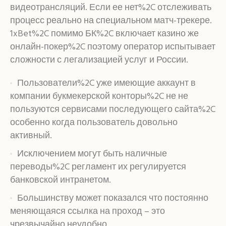
видеотрансляций. Если ее нет%2C отслеживать
процесс реально на специальном матч-трекере.
1xBet%2C помимо БК%2C включает казино же
онлайн-покер%2C поэтому оператор испытывает
сложности с легализацией услуг и России.
Пользователи%2C уже имеющие аккаунт в
компании букмекерской конторы%2C не не
пользуются сервисами последующего сайта%2C
особенно когда пользователь довольно
активный.
Исключением могут быть наличные
переводы%2C регламент их регулируется
банковской интранетом.
Большинству может показался что постоянно
меняющаяся ссылка на проход – это
чрезвычайно неудобно.