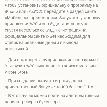
Чтобы установить официальную программу на
iPhone или iPad%2C перейдите в раздел сайта
«Мобильное приложение». Запустите установку
приложения%2C и оно будут доступно уже
спустя несколько секунд. Регистрация на
официальном сайте 1хБет необходима для
ставок на реальные деньги и вывода
выигрышей.
Для платформы Ios приложение невозможно”
“выгрузить%2C выполнив его поиск в магазине
Apple Store.
При создании аккаунта игроки делают
приветственный бонус – это 100 баксов США.
В что случае можно пойти на альтернативный
вариант ресурса букмекера.