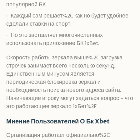
популярной БК.
Каждый сам решает%2C как но будет удобнее
сделали ставки на спорт.
Но это заставляет многочисленных
использовать приложение БК 1xBet.
Скорость работы зеркала выше%2C загрузка
строчек занимает всего несколько секунд.
Единственным минусом является
периодическая блокировка зеркал и
необходимость поиска нового адреса сайта.
Начинающие игроку могут задаться вопрос – что
это работающее зеркало 1хБет%3F
Мнение Пользователей О Бк Xbet
Организация работает официально%2C