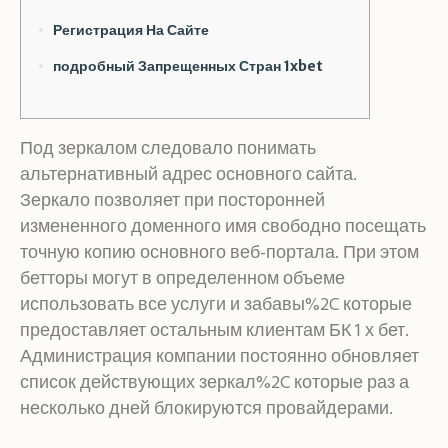
Регистрация На Сайте
подробный Запрещенных Стран 1xbet
Под зеркалом следовало понимать
альтернативный адрес основного сайта.
Зеркало позволяет при посторонней
измененного доменного имя свободно посещать
точную копию основного веб-портала. При этом
бетторы могут в определенном объеме
использовать все услуги и забавы%2C которые
предоставляет остальным клиентам БК 1 х бет.
Администрация компании постоянно обновляет
список действующих зеркал%2C которые раз а
несколько дней блокируются провайдерами.