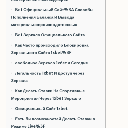
Bet Официальный Сайт%3A Способы
Пополнения Баланса И Вывода
материальнопроизводственных
Bet Зеркало Официального Сайта
Как Часто происходило Блокировка
Зеркального Сайта 1xbet%3F
свободное Зеркало 1хбет и Сегодня
Легальность 1xbet И Доступ через
Зеркала
Как Делать Ставки На Спортивные
Мероприятия Через 1xbet Зеркало
Официальный Сайт 1xbet
Есть Ли возможностей Делать Ставки в
Режиме Live%3F