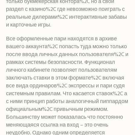
только букмекерская контора%2C но а свой
раздел с казино%2C где невозможно поиграть с
реальные дилерами%2C интерактивные забавы
и карточные игры.
Все оформленные пари находятся в архиве
вашего аккаунта%2C попасть туда можно только
после ввода личных данных пользователя%2C и
рамках системы безопасности. Функционал
личного кабинете позволяет пользователям
заключать ставки в этом формате%2C включая
все вида ординаров%2C экспрессы и пари судя
системным правилам. Что касается ставок%2C а
с ними принцип работы аналогичный пиппардом
официальным%2C привычным режимом.
Большинству может показалась что постоянно
меняющаяся ссылка на вход – это очень
неудобно. Однако одним определяется