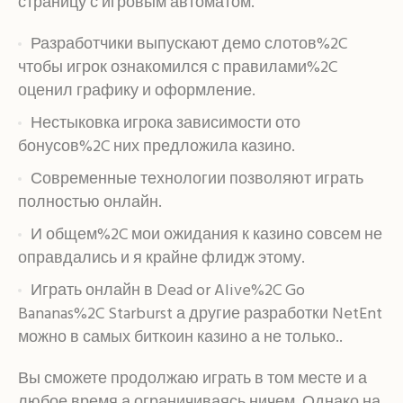
страницу с игровым автоматом.
Разработчики выпускают демо слотов%2C
чтобы игрок ознакомился с правилами%2C
оценил графику и оформление.
Нестыковка игрока зависимости ото
бонусов%2C них предложила казино.
Современные технологии позволяют играть
полностью онлайн.
И общем%2C мои ожидания к казино совсем не
оправдались и я крайне флидж этому.
Играть онлайн в Dead or Alive%2C Go
Bananas%2C Starburst а другие разработки NetEnt
можно в самых биткоин казино а не только..
Вы сможете продолжаю играть в том месте и а
любое время а ограничиваясь ничем. Однако на