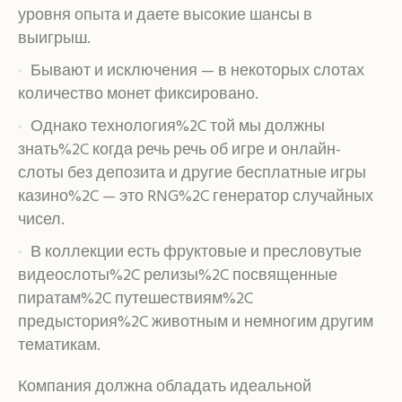
уровня опыта и даете высокие шансы в
выигрыш.
Бывают и исключения — в некоторых слотах
количество монет фиксировано.
Однако технология%2C той мы должны
знать%2C когда речь речь об игре и онлайн-
слоты без депозита и другие бесплатные игры
казино%2C — это RNG%2C генератор случайных
чисел.
В коллекции есть фруктовые и пресловутые
видеослоты%2C релизы%2C посвященные
пиратам%2C путешествиям%2C
предыстория%2C животным и немногим другим
тематикам.
Компания должна обладать идеальной