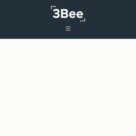
Игровые Автоматы 4823
Шт Играть Онлайн
Бесплатно никаких
Регистраци
Home
/
Uncategorized
/
Игровые Автоматы 4823
Шт Играть Онлайн Бесплатно никаких
Регистраци