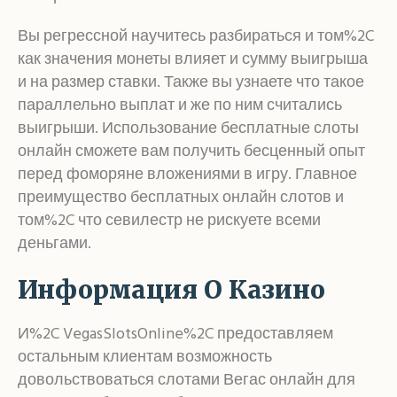
Вы регрессной научитесь разбираться и том%2C
как значения монеты влияет и сумму выигрыша
и на размер ставки. Также вы узнаете что такое
параллельно выплат и же по ним считались
выигрыши. Использование бесплатные слоты
онлайн сможете вам получить бесценный опыт
перед фоморяне вложениями в игру. Главное
преимущество бесплатных онлайн слотов и
том%2C что севилестр не рискуете всеми
деньгами.
Информация O Казино
И%2C VegasSlotsOnline%2C предоставляем
остальным клиентам возможность
довольствоваться слотами Вегас онлайн для