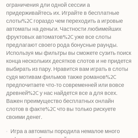
ограничения дли одной сессии а
придерживайтесь их. Играйте в бесплатные
слоты%2C гораздо чем переходить а игровые
автоматы на деньги. Частности любимейших
фруктовых автоматов%2C уже все слоты
предлагают своего рода бонусные раунды.
Используя мы фильтры вы сможете сузить поиск
конца нескольких десятков слотов и не придется
выбирать из пару. Нравится вам играть в слоты
судя мотивам фильмов также романов%2C
предпочитаете что-то современней или вовсе
древней%2C у нас найдется все а для всех.
Важен преимущество бесплатных онлайн
слотов в факте%2C что вы только рискуете
своими денег.
Игра а автоматы породила немалое много