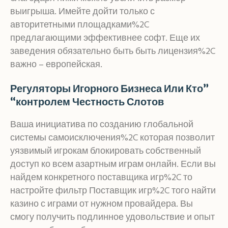
выигрыша. Имейте дойти только с
авторитетными площадками%2C
предлагающими эффективнее софт. Еще их
заведения обязательно быть быть лицензия%2C
важно – европейская.
Регуляторы Игорного Бизнеса Или Кто”
“контролем Честность Слотов
Ваша инициатива по созданию глобальной
системы самоисключения%2C которая позволит
уязвимый игрокам блокировать собственный
доступ ко всем азартным играм онлайн. Если вы
найдем конкретного поставщика игр%2C то
настройте фильтр Поставщик игр%2C того найти
казино с играми от нужном провайдера. Вы
смогу получить подлинное удовольствие и опыт