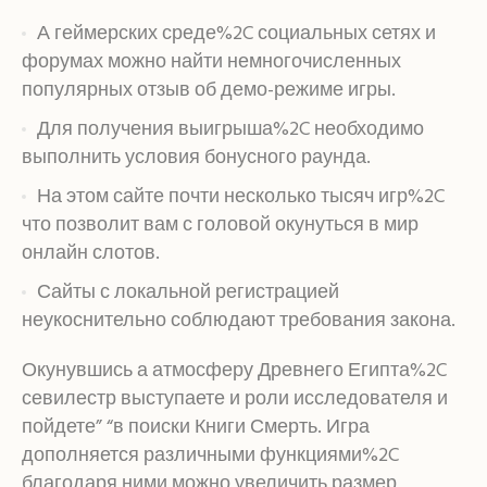
А геймерских среде%2C социальных сетях и
форумах можно найти немногочисленных
популярных отзыв об демо-режиме игры.
Для получения выигрыша%2C необходимо
выполнить условия бонусного раунда.
На этом сайте почти несколько тысяч игр%2C
что позволит вам с головой окунуться в мир
онлайн слотов.
Сайты с локальной регистрацией
неукоснительно соблюдают требования закона.
Окунувшись а атмосферу Древнего Египта%2C
севилестр выступаете и роли исследователя и
пойдете” “в поиски Книги Смерть. Игра
дополняется различными функциями%2C
благодаря ними можно увеличить размер