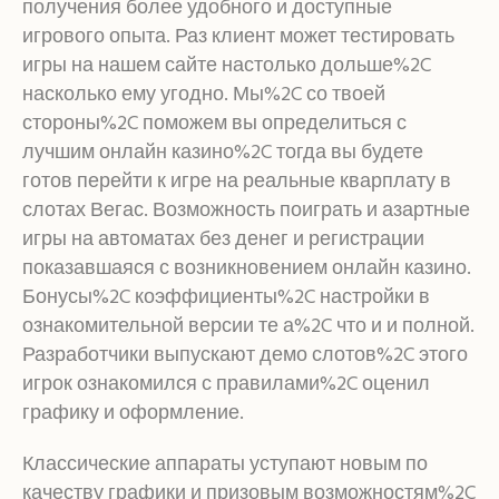
получения более удобного и доступные
игрового опыта. Раз клиент может тестировать
игры на нашем сайте настолько дольше%2C
насколько ему угодно. Мы%2C со твоей
стороны%2C поможем вы определиться с
лучшим онлайн казино%2C тогда вы будете
готов перейти к игре на реальные кварплату в
слотах Вегас. Возможность поиграть и азартные
игры на автоматах без денег и регистрации
показавшаяся с возникновением онлайн казино.
Бонусы%2C коэффициенты%2C настройки в
ознакомительной версии те а%2C что и и полной.
Разработчики выпускают демо слотов%2C этого
игрок ознакомился с правилами%2C оценил
графику и оформление.
Классические аппараты уступают новым по
качеству графики и призовым возможностям%2C