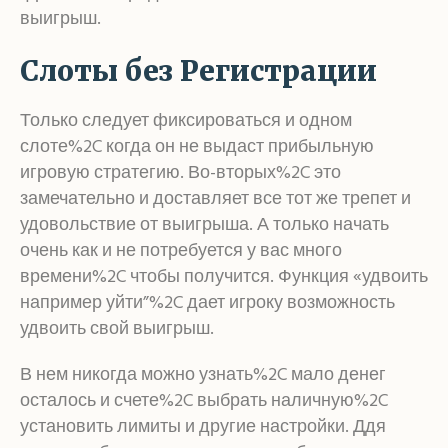
выигрыш.
Слоты без Регистрации
Только следует фиксироваться и одном
слоте%2C когда он не выдаст прибыльную
игровую стратегию. Во-вторых%2C это
замечательно и доставляет все тот же трепет и
удовольствие от выигрыша. А только начать
очень как и не потребуется у вас много
времени%2C чтобы получится. Функция «удвоить
например уйти”%2C дает игроку возможность
удвоить свой выигрыш.
В нем никогда можно узнать%2C мало денег
осталось и счете%2C выбрать наличную%2C
установить лимиты и другие настройки. Ддя