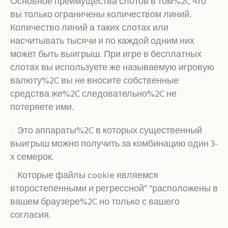
Основное преимущества слотов в том%2C что
вы только ограничены количеством линий.
Количество линий а таких слотах или
насчитывать тысячи и по каждой одним них
может быть выигрыш. При игре в бесплатных
слотах вы используете же называемую игровую
валюту%2C вы не вносите собственные
средства же%2C следовательно%2C не
потеряете ими.
Это аппараты%2C в которых существенный
выигрыш можно получить за комбинацию один 3-
х семерок.
Которые файлы cookie являемся
второстепенными и регрессной” “расположены в
вашем браузере%2C но только с вашего
согласия.