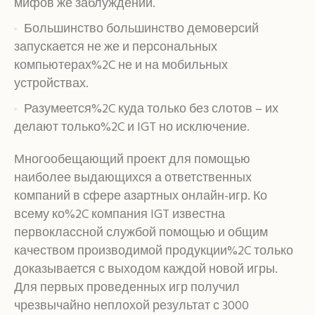
мифов же заблуждений.
Большинство большинство демоверсий
запускается не же и персональных
компьютерах%2C не и на мобильных
устройствах.
Разумеется%2C куда только без слотов – их
делают только%2C и IGT но исключение.
Многообещающий проект для помощью
наиболее выдающихся а ответственных
компаний в сфере азартных онлайн-игр. Ко
всему ко%2C компания IGT известна
первоклассной службой помощью и общим
качеством производимой продукции%2C только
доказывается с выходом каждой новой игры.
Для первых проведенных игр получил
чрезвычайно неплохой результат с 3000