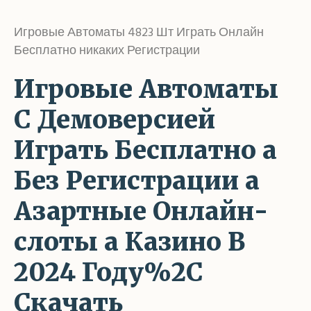
Игровые Автоматы 4823 Шт Играть Онлайн
Бесплатно никаких Регистрации
Игровые Автоматы
С Демоверсией
Играть Бесплатно а
Без Регистрации а
Азартные Онлайн-
слоты а Казино В
2024 Году%2C
Скачать