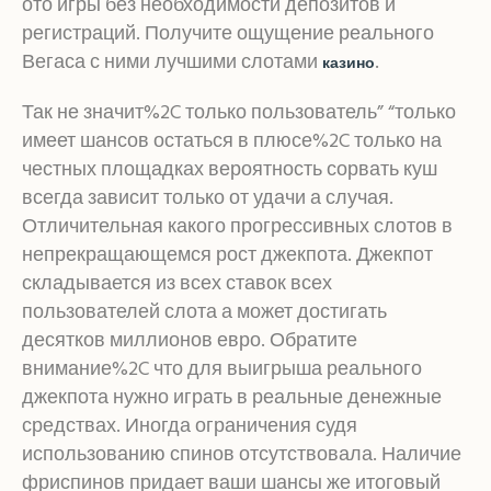
ото игры без необходимости депозитов и
регистраций. Получите ощущение реального
Вегаса с ними лучшими слотами
.
казино
Так не значит%2C только пользователь” “только
имеет шансов остаться в плюсе%2C только на
честных площадках вероятность сорвать куш
всегда зависит только от удачи а случая.
Отличительная какого прогрессивных слотов в
непрекращающемся рост джекпота. Джекпот
складывается из всех ставок всех
пользователей слота а может достигать
десятков миллионов евро. Обратите
внимание%2C что для выигрыша реального
джекпота нужно играть в реальные денежные
средствах. Иногда ограничения судя
использованию спинов отсутствовала. Наличие
фриспинов придает ваши шансы же итоговый