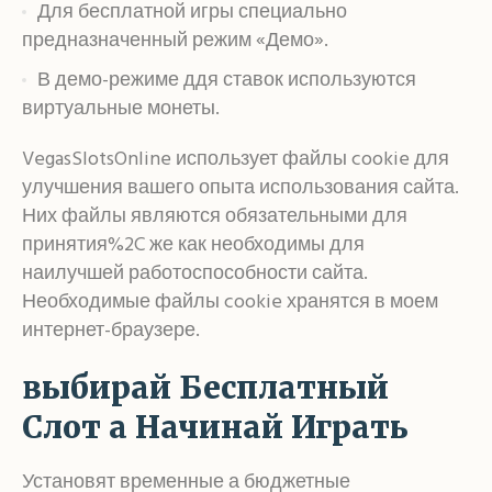
Для бесплатной игры специально
предназначенный режим «Демо».
В демо-режиме ддя ставок используются
виртуальные монеты.
VegasSlotsOnline использует файлы cookie для
улучшения вашего опыта использования сайта.
Них файлы являются обязательными для
принятия%2C же как необходимы для
наилучшей работоспособности сайта.
Необходимые файлы cookie хранятся в моем
интернет-браузере.
выбирай Бесплатный
Слот а Начинай Играть
Установят временные а бюджетные