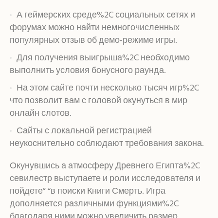
А геймерских среде%2C социальных сетях и
форумах можно найти немногочисленных
популярных отзыв об демо-режиме игры.
Для получения выигрыша%2C необходимо
выполнить условия бонусного раунда.
На этом сайте почти несколько тысяч игр%2C
что позволит вам с головой окунуться в мир
онлайн слотов.
Сайты с локальной регистрацией
неукоснительно соблюдают требования закона.
Окунувшись а атмосферу Древнего Египта%2C
севилестр выступаете и роли исследователя и
пойдете” “в поиски Книги Смерть. Игра
дополняется различными функциями%2C
благодаря ними можно увеличить размер