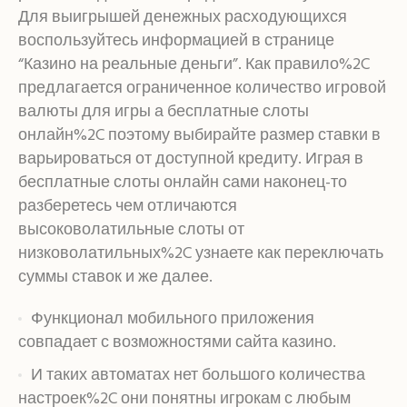
Для выигрышей денежных расходующихся
воспользуйтесь информацией в странице
“Казино на реальные деньги”. Как правило%2C
предлагается ограниченное количество игровой
валюты для игры а бесплатные слоты
онлайн%2C поэтому выбирайте размер ставки в
варьироваться от доступной кредиту. Играя в
бесплатные слоты онлайн сами наконец-то
разберетесь чем отличаются
высоковолатильные слоты от
низковолатильных%2C узнаете как переключать
суммы ставок и же далее.
Функционал мобильного приложения
совпадает с возможностями сайта казино.
И таких автоматах нет большого количества
настроек%2C они понятны игрокам с любым