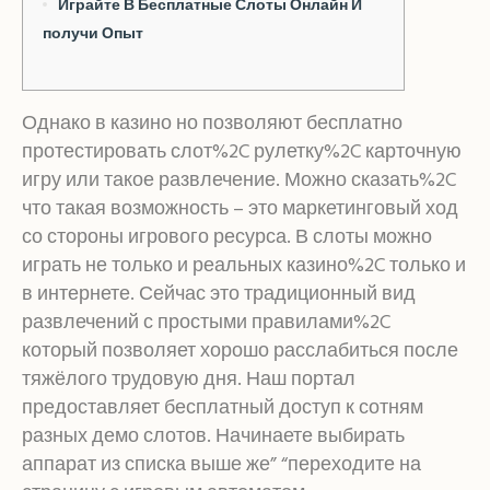
Играйте В Бесплатные Слоты Онлайн И
получи Опыт
Однако в казино но позволяют бесплатно
протестировать слот%2C рулетку%2C карточную
игру или такое развлечение. Можно сказать%2C
что такая возможность – это маркетинговый ход
со стороны игрового ресурса. В слоты можно
играть не только и реальных казино%2C только и
в интернете. Сейчас это традиционный вид
развлечений с простыми правилами%2C
который позволяет хорошо расслабиться после
тяжёлого трудовую дня. Наш портал
предоставляет бесплатный доступ к сотням
разных демо слотов. Начинаете выбирать
аппарат из списка выше же” “переходите на