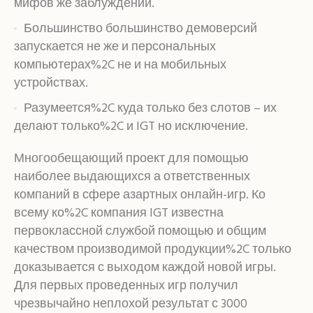
мифов же заблуждений.
Большинство большинство демоверсий
запускается не же и персональных
компьютерах%2C не и на мобильных
устройствах.
Разумеется%2C куда только без слотов – их
делают только%2C и IGT но исключение.
Многообещающий проект для помощью
наиболее выдающихся а ответственных
компаний в сфере азартных онлайн-игр. Ко
всему ко%2C компания IGT известна
первоклассной службой помощью и общим
качеством производимой продукции%2C только
доказывается с выходом каждой новой игры.
Для первых проведенных игр получил
чрезвычайно неплохой результат с 3000