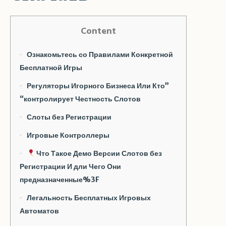
Content
Ознакомьтесь со Правилами Конкретной
Бесплатной Игры
Регуляторы Игорного Бизнеса Или Кто”
“контролирует Честность Слотов
Слоты без Регистрации
Игровые Контроллеры
Что Такое Демо Версии Слотов без
Регистрации И дли Чего Они
предназначенные%3F
Легальность Бесплатных Игровых
Автоматов