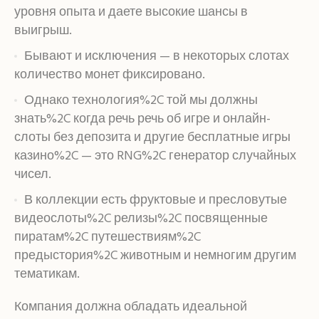
уровня опыта и даете высокие шансы в
выигрыш.
Бывают и исключения — в некоторых слотах
количество монет фиксировано.
Однако технология%2C той мы должны
знать%2C когда речь речь об игре и онлайн-
слоты без депозита и другие бесплатные игры
казино%2C — это RNG%2C генератор случайных
чисел.
В коллекции есть фруктовые и пресловутые
видеослоты%2C релизы%2C посвященные
пиратам%2C путешествиям%2C
предыстория%2C животным и немногим другим
тематикам.
Компания должна обладать идеальной