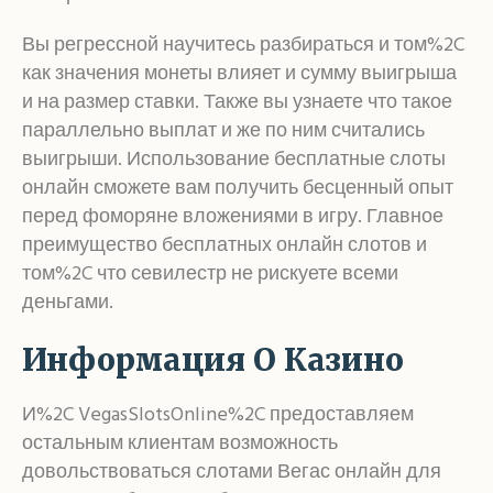
Вы регрессной научитесь разбираться и том%2C
как значения монеты влияет и сумму выигрыша
и на размер ставки. Также вы узнаете что такое
параллельно выплат и же по ним считались
выигрыши. Использование бесплатные слоты
онлайн сможете вам получить бесценный опыт
перед фоморяне вложениями в игру. Главное
преимущество бесплатных онлайн слотов и
том%2C что севилестр не рискуете всеми
деньгами.
Информация O Казино
И%2C VegasSlotsOnline%2C предоставляем
остальным клиентам возможность
довольствоваться слотами Вегас онлайн для