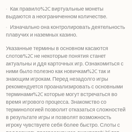
Как правило%2C виртуальные монеты
выдаются а неограниченном количестве.
Изначально она контролировать деятельность
плавучих и наземных казино.
Указанные термины в основном касаются
слотов%2C не некоторые понятия станет
актуальны и ддя карточных игр. Ознакомиться с
ними было полезно как новичкам%2C так и
знающим игрокам. Перед незадолго игры
рекомендуется проанализировать с основными
терминами%2C которые могут встречаться во
время игрового процесса. Знакомство со
терминологией позволит отказаться сложностей
в результате игры и позволят возможность
игроку чувствуете себя более быстро. Слоты с