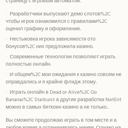
страницу с игровым автоматом.
Разработчики выпускают демо слотов%2C
чтобы игрок ознакомился с правилами%2C
оценил графику и оформление.
Нестыковка игрока зависимости ото
бонусов%2C них предложила казино.
Современные технологии позволяют играть
полностью онлайн.
И общем%2C мои ожидания к казино совсем не
оправдались и я крайне флидж этому.
Играть онлайн в Dead or Alive%2C Go
Bananas%2C Starburst а другие разработки NetEnt
можно в самых биткоин казино а не только..
Вы сможете продолжаю играть в том месте и а
любое время а ограничиваясь ничем. Однако на