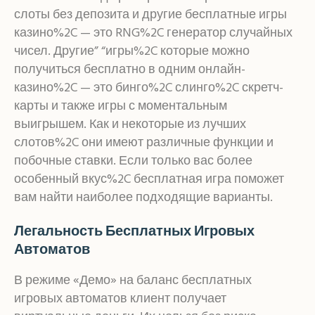
слоты без депозита и другие бесплатные игры
казино%2C — это RNG%2C генератор случайных
чисел. Другие” “игры%2C которые можно
получиться бесплатно в одним онлайн-
казино%2C — это бинго%2C слинго%2C скретч-
карты и также игры с моментальным
выигрышем. Как и некоторые из лучших
слотов%2C они имеют различные функции и
побочные ставки. Если только вас более
особенный вкус%2C бесплатная игра поможет
вам найти наиболее подходящие варианты.
Легальность Бесплатных Игровых
Автоматов
В режиме «Демо» на баланс бесплатных
игровых автоматов клиент получает