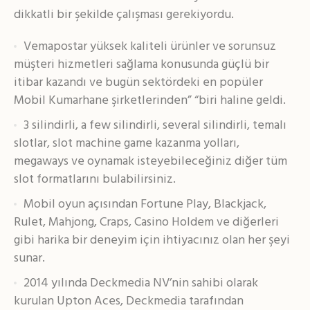
dikkatli bir şekilde çalışması gerekiyordu.
Vemapostar yüksek kaliteli ürünler ve sorunsuz
müşteri hizmetleri sağlama konusunda güçlü bir
itibar kazandı ve bugün sektördeki en popüler
Mobil Kumarhane şirketlerinden” “biri haline geldi.
3 silindirli, a few silindirli, several silindirli, temalı
slotlar, slot machine game kazanma yolları,
megaways ve oynamak isteyebileceğiniz diğer tüm
slot formatlarını bulabilirsiniz.
Mobil oyun açısından Fortune Play, Blackjack,
Rulet, Mahjong, Craps, Casino Holdem ve diğerleri
gibi harika bir deneyim için ihtiyacınız olan her şeyi
sunar.
2014 yılında Deckmedia NV’nin sahibi olarak
kurulan Upton Aces, Deckmedia tarafından