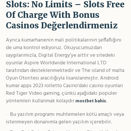
Slots: No Limits – Slots Free
Of Charge With Bonus
Casinos Değerlendirmeniz
Ayrıca kumarhanenin mali politikalarının şeffaflığını
de uma kontrol ediyoruz. Okuyucumuzdan
saygılarımızla, Digital Energy’ye aittir ve sitedeki
oyunlar Aspire Worldwide International LTD
tarafından desteklenmektedir ve The island of malta
Oyun Otoritesi aracılığıyla lisanslanmıştır. Android
kumar apps 2023 rolletto Casino’daki casino oyunları
Red Tiger Video gaming, çünkü aşağıdaki popüler
yöntemleri kullanmak kolaydır
.
mostbet bahis
Bu yazılım programı muhtemelen kötü amaçlı veya
istenmeyen donanımla gelen yazılım içerebilir.