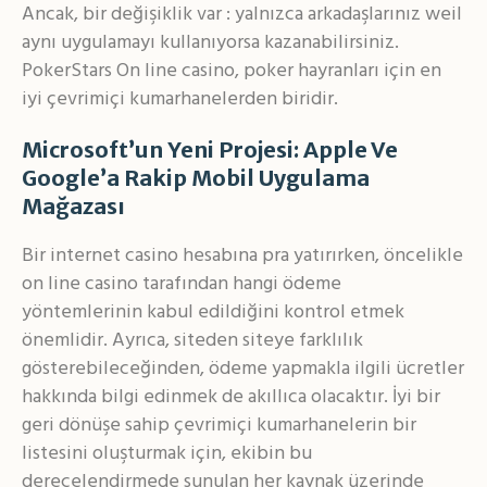
Ancak, bir değişiklik var : yalnızca arkadaşlarınız weil
aynı uygulamayı kullanıyorsa kazanabilirsiniz.
PokerStars On line casino, poker hayranları için en
iyi çevrimiçi kumarhanelerden biridir.
Microsoft’un Yeni Projesi: Apple Ve
Google’a Rakip Mobil Uygulama
Mağazası
Bir internet casino hesabına pra yatırırken, öncelikle
on line casino tarafından hangi ödeme
yöntemlerinin kabul edildiğini kontrol etmek
önemlidir. Ayrıca, siteden siteye farklılık
gösterebileceğinden, ödeme yapmakla ilgili ücretler
hakkında bilgi edinmek de akıllıca olacaktır. İyi bir
geri dönüşe sahip çevrimiçi kumarhanelerin bir
listesini oluşturmak için, ekibin bu
derecelendirmede sunulan her kaynak üzerinde