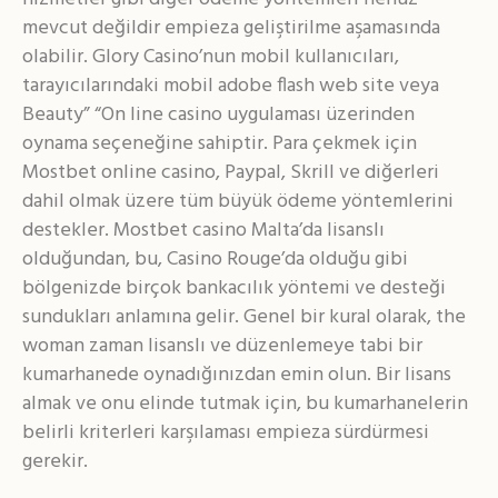
mevcut değildir empieza geliştirilme aşamasında
olabilir. Glory Casino’nun mobil kullanıcıları,
tarayıcılarındaki mobil adobe flash web site veya
Beauty” “On line casino uygulaması üzerinden
oynama seçeneğine sahiptir. Para çekmek için
Mostbet online casino, Paypal, Skrill ve diğerleri
dahil olmak üzere tüm büyük ödeme yöntemlerini
destekler. Mostbet casino Malta’da lisanslı
olduğundan, bu, Casino Rouge’da olduğu gibi
bölgenizde birçok bankacılık yöntemi ve desteği
sundukları anlamına gelir. Genel bir kural olarak, the
woman zaman lisanslı ve düzenlemeye tabi bir
kumarhanede oynadığınızdan emin olun. Bir lisans
almak ve onu elinde tutmak için, bu kumarhanelerin
belirli kriterleri karşılaması empieza sürdürmesi
gerekir.