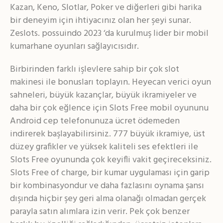
Kazan, Keno, Slotlar, Poker ve diğerleri gibi harika
bir deneyim için ihtiyacınız olan her şeyi sunar.
Zeslots. possuindo 2023 ‘da kurulmuş lider bir mobil
kumarhane oyunları sağlayıcısıdır.
Birbirinden farklı işlevlere sahip bir çok slot
makinesi ile bonusları toplayın. Heyecan verici oyun
sahneleri, büyük kazançlar, büyük ikramiyeler ve
daha bir çok eğlence için Slots Free mobil oyununu
Android cep telefonunuza ücret ödemeden
indirerek başlayabilirsiniz. 777 büyük ikramiye, üst
düzey grafikler ve yüksek kaliteli ses efektleri ile
Slots Free oyununda çok keyifli vakit geçireceksiniz.
Slots Free of charge, bir kumar uygulaması için garip
bir kombinasyondur ve daha fazlasını oynama şansı
dışında hiçbir şey geri alma olanağı olmadan gerçek
parayla satın alımlara izin verir. Pek çok benzer