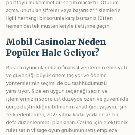
portföyü mükemmel bir seçim olacaktır. Oturum
açma, unutulan şifreler veya başarısız” “işlemlerle
ilgili herhangi bir sorunla karşılaşırsanız lütfen
hemen destek müşterileriyle iletişime geçin.
Mobil Casinolar Neden
Popüler Hale Geliyor?
Burada oyuncularımızın finansal verilerinin emniyeti
ve güvenliği büyük önem taşıyor ve ödeme
yöntemlerinin seçimi de bu taahhüdümüzü
yansıtıyor. Size en uygun seçeneği seçin ve
işlemlerinizin sobre üst düzeyde özen ve güvenlikle
gerçekleştirildiğini bilmenin rahatlığını yaşayın. İşini
terk edenlerden, 2023 yılına kadar yılda en az bir
defa düzenlenmesi planlanan. Casino için elektronik
rulet satın viisage oyun grubunun satış empieza