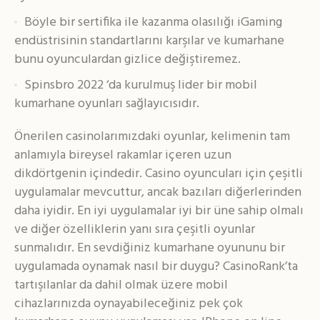
Böyle bir sertifika ile kazanma olasılığı iGaming
endüstrisinin standartlarını karşılar ve kumarhane
bunu oyunculardan gizlice değiştiremez.
Spinsbro 2022 ‘da kurulmuş lider bir mobil
kumarhane oyunları sağlayıcısıdır.
Önerilen casinolarımızdaki oyunlar, kelimenin tam
anlamıyla bireysel rakamlar içeren uzun
dikdörtgenin içindedir. Casino oyuncuları için çeşitli
uygulamalar mevcuttur, ancak bazıları diğerlerinden
daha iyidir. En iyi uygulamalar iyi bir üne sahip olmalı
ve diğer özelliklerin yanı sıra çeşitli oyunlar
sunmalıdır. En sevdiğiniz kumarhane oyununu bir
uygulamada oynamak nasıl bir duygu? CasinoRank’ta
tartışılanlar da dahil olmak üzere mobil
cihazlarınızda oynayabileceğiniz pek çok