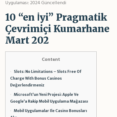
Uygulaması: 2024 Güncellendi
10 “en İyi” Pragmatik
Çevrimiçi Kumarhane
Mart 202
Content
Slots: No Limitations – Slots Free Of
Charge With Bonus Casinos
Değerlendirmeniz
Microsoft’un Yeni Projesi: Apple Ve
Google’a Rakip Mobil Uygulama Mağazası
Mobil Uygulamalar Ile Casino Bonusları