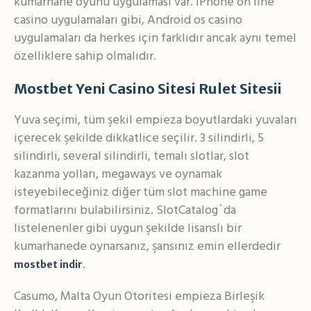
kumarhane oyunu uygulaması var. IPhone on line
casino uygulamaları gibi, Android os casino
uygulamaları da herkes için farklıdır ancak aynı temel
özelliklere sahip olmalıdır.
Mostbet Yeni Casino Sitesi Rulet Sitesii
Yuva seçimi, tüm şekil empieza boyutlardaki yuvaları
içerecek şekilde dikkatlice seçilir. 3 silindirli, 5
silindirli, several silindirli, temalı slotlar, slot
kazanma yolları, megaways ve oynamak
isteyebileceğiniz diğer tüm slot machine game
formatlarını bulabilirsiniz. SlotCatalog`da
listelenenler gibi uygun şekilde lisanslı bir
kumarhanede oynarsanız, şansınız emin ellerdedir
.
mostbet indir
Casumo, Malta Oyun Otoritesi empieza Birleşik