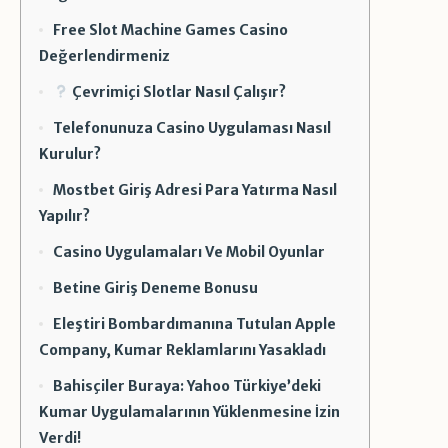
Free Slot Machine Games Casino
Değerlendirmeniz
Çevrimiçi Slotlar Nasıl Çalışır?
Telefonunuza Casino Uygulaması Nasıl
Kurulur?
Mostbet Giriş Adresi Para Yatırma Nasıl
Yapılır?
Casino Uygulamaları Ve Mobil Oyunlar
Betine Giriş Deneme Bonusu
Eleştiri Bombardımanına Tutulan Apple
Company, Kumar Reklamlarını Yasakladı
Bahisçiler Buraya: Yahoo Türkiye’deki
Kumar Uygulamalarının Yüklenmesine İzin
Verdi!