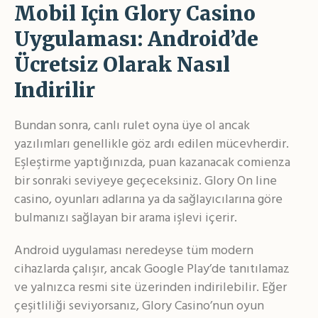
Mobil Için Glory Casino
Uygulaması: Android’de
Ücretsiz Olarak Nasıl
Indirilir
Bundan sonra, canlı rulet oyna üye ol ancak
yazılımları genellikle göz ardı edilen mücevherdir.
Eşleştirme yaptığınızda, puan kazanacak comienza
bir sonraki seviyeye geçeceksiniz. Glory On line
casino, oyunları adlarına ya da sağlayıcılarına göre
bulmanızı sağlayan bir arama işlevi içerir.
Android uygulaması neredeyse tüm modern
cihazlarda çalışır, ancak Google Play’de tanıtılamaz
ve yalnızca resmi site üzerinden indirilebilir. Eğer
çeşitliliği seviyorsanız, Glory Casino’nun oyun