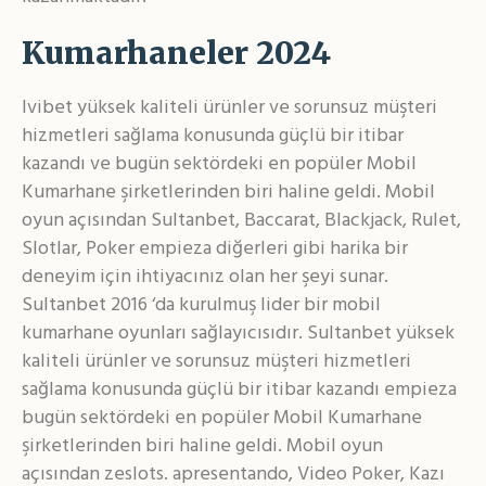
Kumarhaneler 2024
Ivibet yüksek kaliteli ürünler ve sorunsuz müşteri
hizmetleri sağlama konusunda güçlü bir itibar
kazandı ve bugün sektördeki en popüler Mobil
Kumarhane şirketlerinden biri haline geldi. Mobil
oyun açısından Sultanbet, Baccarat, Blackjack, Rulet,
Slotlar, Poker empieza diğerleri gibi harika bir
deneyim için ihtiyacınız olan her şeyi sunar.
Sultanbet 2016 ‘da kurulmuş lider bir mobil
kumarhane oyunları sağlayıcısıdır. Sultanbet yüksek
kaliteli ürünler ve sorunsuz müşteri hizmetleri
sağlama konusunda güçlü bir itibar kazandı empieza
bugün sektördeki en popüler Mobil Kumarhane
şirketlerinden biri haline geldi. Mobil oyun
açısından zeslots. apresentando, Video Poker, Kazı