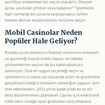
portföyü mükemmel bir seçim olacaktır. Oturum
açma, unutulan şifreler veya başarısız” “işlemlerle
ilgili herhangi bir sorunla karşılaşırsanız lütfen
hemen destek müşterileriyle iletişime geçin.
Mobil Casinolar Neden
Popüler Hale Geliyor?
Burada oyuncularımızın finansal verilerinin emniyeti
ve güvenliği büyük önem taşıyor ve ödeme
yöntemlerinin seçimi de bu taahhüdümüzü
yansıtıyor. Size en uygun seçeneği seçin ve
işlemlerinizin sobre üst düzeyde özen ve güvenlikle
gerçekleştirildiğini bilmenin rahatlığını yaşayın. İşini
terk edenlerden, 2023 yılına kadar yılda en az bir
defa düzenlenmesi planlanan. Casino için elektronik
rulet satın viisage oyun grubunun satış empieza