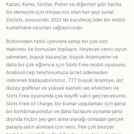
Kazan, Keno, Slotlar, Poker ve diğerleri gibi harika
bir deneyim için ihtiyacınız olan her şeyi sunar.
Zeslots. possuindo 2023 ‘da kurulmuş lider bir mobil
kumarhane oyunları sağlayıcısıdır.
Birbirinden farklı işlevlere sahip bir çok slot
makinesi ile bonusları toplayın. Heyecan verici oyun
sahneleri, büyük kazançlar, büyük ikramiyeler ve
daha bir çok eğlence için Slots Free mobil oyununu
Android cep telefonunuza ücret ödemeden
indirerek başlayabilirsiniz. 777 büyük ikramiye, üst
düzey grafikler ve yüksek kaliteli ses efektleri ile
Slots Free oyununda çok keyifli vakit geçireceksiniz.
Slots Free of charge, bir kumar uygulaması için garip
bir kombinasyondur ve daha fazlasını oynama şansı
dışında hiçbir şey geri alma olanağı olmadan gerçek
parayla satın alımlara izin verir. Pek çok benzer