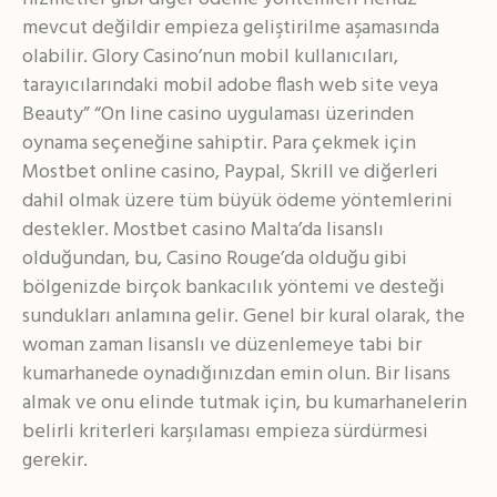
mevcut değildir empieza geliştirilme aşamasında
olabilir. Glory Casino’nun mobil kullanıcıları,
tarayıcılarındaki mobil adobe flash web site veya
Beauty” “On line casino uygulaması üzerinden
oynama seçeneğine sahiptir. Para çekmek için
Mostbet online casino, Paypal, Skrill ve diğerleri
dahil olmak üzere tüm büyük ödeme yöntemlerini
destekler. Mostbet casino Malta’da lisanslı
olduğundan, bu, Casino Rouge’da olduğu gibi
bölgenizde birçok bankacılık yöntemi ve desteği
sundukları anlamına gelir. Genel bir kural olarak, the
woman zaman lisanslı ve düzenlemeye tabi bir
kumarhanede oynadığınızdan emin olun. Bir lisans
almak ve onu elinde tutmak için, bu kumarhanelerin
belirli kriterleri karşılaması empieza sürdürmesi
gerekir.