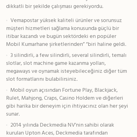
dikkatli bir şekilde çalışması gerekiyordu.
Vemapostar yüksek kaliteli ürünler ve sorunsuz
müşteri hizmetleri sağlama konusunda güçlü bir
itibar kazandı ve bugün sektördeki en popüler
Mobil Kumarhane şirketlerinden” “biri haline geldi.
3 silindirli, a few silindirli, several silindirli, temalı
slotlar, slot machine game kazanma yolları,
megaways ve oynamak isteyebileceğiniz diğer tüm
slot formatlarını bulabilirsiniz.
Mobil oyun açısından Fortune Play, Blackjack,
Rulet, Mahjong, Craps, Casino Holdem ve diğerleri
gibi harika bir deneyim için ihtiyacınız olan her şeyi
sunar.
2014 yılında Deckmedia NV’nin sahibi olarak
kurulan Upton Aces, Deckmedia tarafından