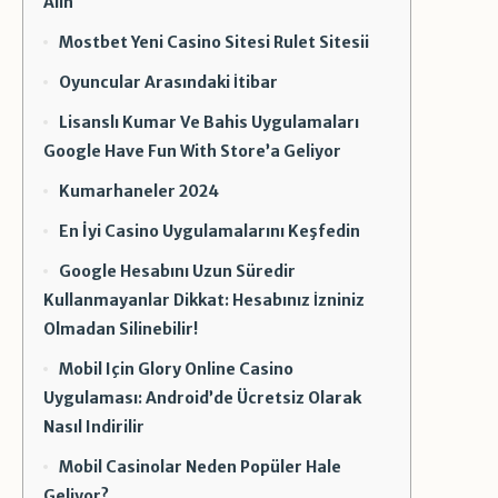
Alın
Mostbet Yeni Casino Sitesi Rulet Sitesii
Oyuncular Arasındaki İtibar
Lisanslı Kumar Ve Bahis Uygulamaları
Google Have Fun With Store’a Geliyor
Kumarhaneler 2024
En İyi Casino Uygulamalarını Keşfedin
Google Hesabını Uzun Süredir
Kullanmayanlar Dikkat: Hesabınız İzniniz
Olmadan Silinebilir!
Mobil Için Glory Online Casino
Uygulaması: Android’de Ücretsiz Olarak
Nasıl Indirilir
Mobil Casinolar Neden Popüler Hale
Geliyor?