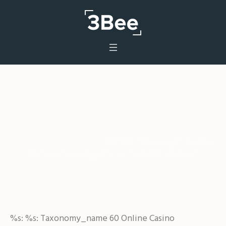
%s: %s: Taxonomy_name 60
Online Casino Uygulaması:
2024 Güncellend
Home
/
Uncategorized
/
%s: %s: Taxonomy_name 60
Online Casino Uygulaması: 2024 Güncellend
%s: %s: Taxonomy_name 60 Online Casino