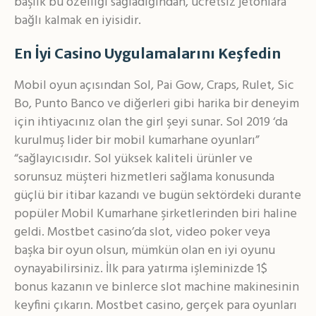
başlık bu özelliği sağladığından, ücretsiz jetonlara
bağlı kalmak en iyisidir.
En İyi Casino Uygulamalarını Keşfedin
Mobil oyun açısından Sol, Pai Gow, Craps, Rulet, Sic
Bo, Punto Banco ve diğerleri gibi harika bir deneyim
için ihtiyacınız olan the girl şeyi sunar. Sol 2019 ‘da
kurulmuş lider bir mobil kumarhane oyunları”
“sağlayıcısıdır. Sol yüksek kaliteli ürünler ve
sorunsuz müşteri hizmetleri sağlama konusunda
güçlü bir itibar kazandı ve bugün sektördeki durante
popüler Mobil Kumarhane şirketlerinden biri haline
geldi. Mostbet casino’da slot, video poker veya
başka bir oyun olsun, mümkün olan en iyi oyunu
oynayabilirsiniz. İlk para yatırma işleminizde 1$
bonus kazanın ve binlerce slot machine makinesinin
keyfini çıkarın. Mostbet casino, gerçek para oyunları