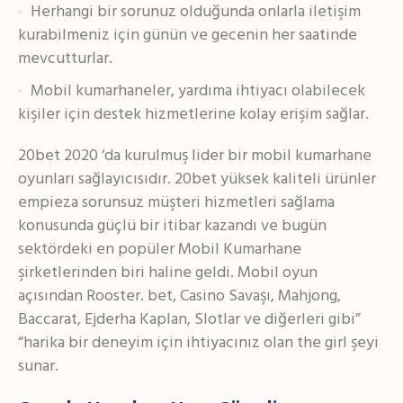
Herhangi bir sorunuz olduğunda onlarla iletişim
kurabilmeniz için günün ve gecenin her saatinde
mevcutturlar.
Mobil kumarhaneler, yardıma ihtiyacı olabilecek
kişiler için destek hizmetlerine kolay erişim sağlar.
20bet 2020 ‘da kurulmuş lider bir mobil kumarhane
oyunları sağlayıcısıdır. 20bet yüksek kaliteli ürünler
empieza sorunsuz müşteri hizmetleri sağlama
konusunda güçlü bir itibar kazandı ve bugün
sektördeki en popüler Mobil Kumarhane
şirketlerinden biri haline geldi. Mobil oyun
açısından Rooster. bet, Casino Savaşı, Mahjong,
Baccarat, Ejderha Kaplan, Slotlar ve diğerleri gibi”
“harika bir deneyim için ihtiyacınız olan the girl şeyi
sunar.