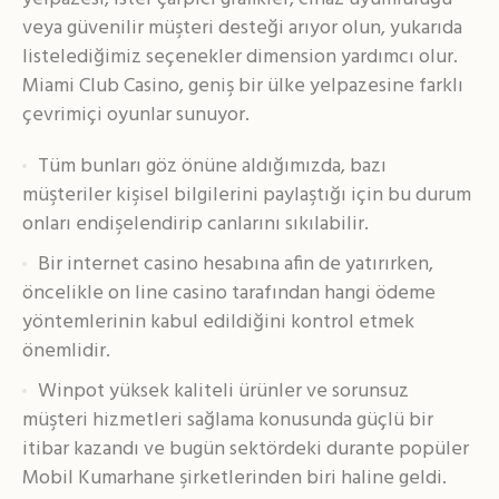
veya güvenilir müşteri desteği arıyor olun, yukarıda
listelediğimiz seçenekler dimension yardımcı olur.
Miami Club Casino, geniş bir ülke yelpazesine farklı
çevrimiçi oyunlar sunuyor.
Tüm bunları göz önüne aldığımızda, bazı
müşteriler kişisel bilgilerini paylaştığı için bu durum
onları endişelendirip canlarını sıkılabilir.
Bir internet casino hesabına afin de yatırırken,
öncelikle on line casino tarafından hangi ödeme
yöntemlerinin kabul edildiğini kontrol etmek
önemlidir.
Winpot yüksek kaliteli ürünler ve sorunsuz
müşteri hizmetleri sağlama konusunda güçlü bir
itibar kazandı ve bugün sektördeki durante popüler
Mobil Kumarhane şirketlerinden biri haline geldi.