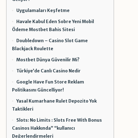
Uygulamaları Keşfetme
Havale Kabul Eden Sobre Yeni Mobil
Ödeme Mostbet Bahis Sitesi
Doubledown – Casino Slot Game
Blackjack Roulette
Mostbet Dünya Güvenilir Mi?
Türkiye’de Canlı Casino Nedir
Google Have Fun Store Reklam
Politikasını Güncelliyor!
Yasal Kumarhane Rulet Depozito Yok
Taktikleri
Slots: No Limits : Slots Free With Bonus
Casinos Hakkında” “kullanıcı
Değerlendirmeleri