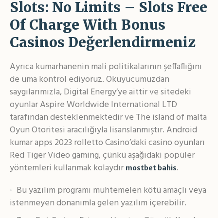
Slots: No Limits – Slots Free
Of Charge With Bonus
Casinos Değerlendirmeniz
Ayrıca kumarhanenin mali politikalarının şeffaflığını
de uma kontrol ediyoruz. Okuyucumuzdan
saygılarımızla, Digital Energy’ye aittir ve sitedeki
oyunlar Aspire Worldwide International LTD
tarafından desteklenmektedir ve The island of malta
Oyun Otoritesi aracılığıyla lisanslanmıştır. Android
kumar apps 2023 rolletto Casino’daki casino oyunları
Red Tiger Video gaming, çünkü aşağıdaki popüler
yöntemleri kullanmak kolaydır
.
mostbet bahis
Bu yazılım programı muhtemelen kötü amaçlı veya
istenmeyen donanımla gelen yazılım içerebilir.