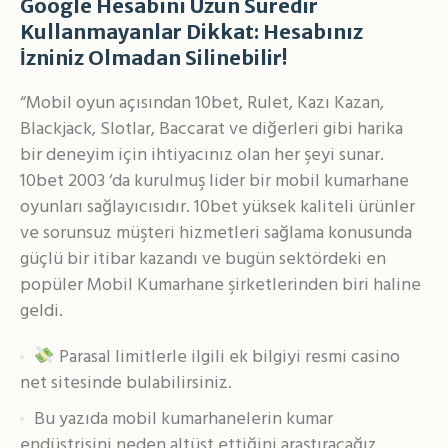
Google Hesabını Uzun Süredir
Kullanmayanlar Dikkat: Hesabınız
İzniniz Olmadan Silinebilir!
“Mobil oyun açısından 10bet, Rulet, Kazı Kazan,
Blackjack, Slotlar, Baccarat ve diğerleri gibi harika
bir deneyim için ihtiyacınız olan her şeyi sunar.
10bet 2003 ‘da kurulmuş lider bir mobil kumarhane
oyunları sağlayıcısıdır. 10bet yüksek kaliteli ürünler
ve sorunsuz müşteri hizmetleri sağlama konusunda
güçlü bir itibar kazandı ve bugün sektördeki en
popüler Mobil Kumarhane şirketlerinden biri haline
geldi.
Parasal limitlerle ilgili ek bilgiyi resmi casino
net sitesinde bulabilirsiniz.
Bu yazıda mobil kumarhanelerin kumar
endüstrisini neden altüst ettiğini araştıracağız.