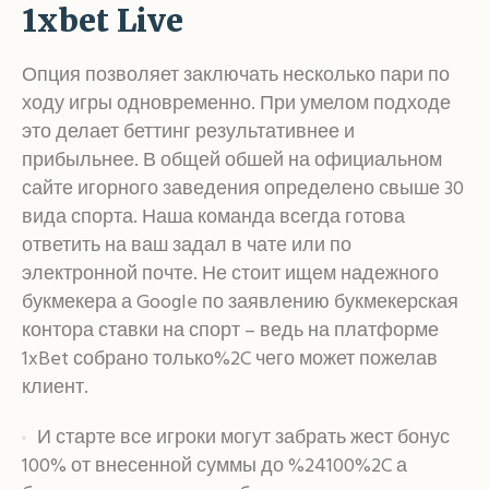
1xbet Live
Опция позволяет заключать несколько пари по
ходу игры одновременно. При умелом подходе
это делает беттинг результативнее и
прибыльнее. В общей обшей на официальном
сайте игорного заведения определено свыше 30
вида спорта. Наша команда всегда готова
ответить на ваш задал в чате или по
электронной почте. Не стоит ищем надежного
букмекера а Google по заявлению букмекерская
контора ставки на спорт – ведь на платформе
1xBet собрано только%2C чего может пожелав
клиент.
И старте все игроки могут забрать жест бонус
100% от внесенной суммы до %24100%2C а