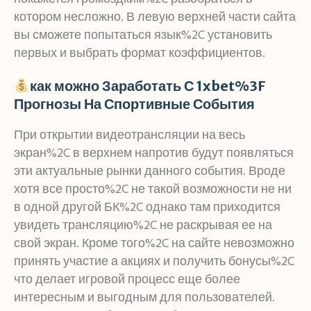
котором несложно. В левую верхней части сайта
вы сможете попытаться язык%2C установить
первых и выбрать формат коэффициентов.
как можно Заработать С 1xbet%3F
Прогнозы На Спортивные События
При открытии видеотрансляции на весь
экран%2C в верхнем напротив будут появляться
эти актуальные рынки данного события. Вроде
хотя все просто%2C не такой возможности не ни
в одной другой БК%2C однако там приходится
увидеть трансляцию%2C не раскрывая ее на
свой экран. Кроме того%2C на сайте невозможно
принять участие а акциях и получить бонусы%2C
что делает игровой процесс еще более
интересным и выгодным для пользователей.