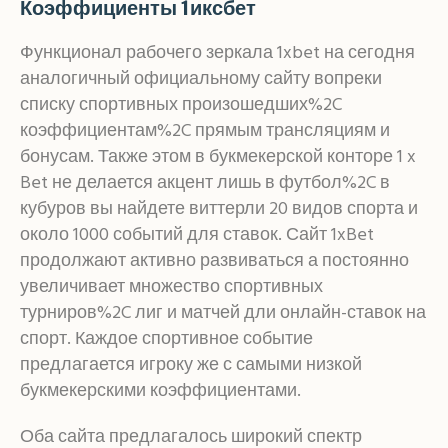
Коэффициенты 1иксбет
Функционал рабочего зеркала 1xbet на сегодня
аналогичный официальному сайту вопреки
списку спортивных произошедших%2C
коэффициентам%2C прямым трансляциям и
бонусам. Также этом в букмекерской конторе 1 x
Bet не делается акцент лишь в футбол%2C в
кубуров вы найдете виттерли 20 видов спорта и
около 1000 событий для ставок. Сайт 1xBet
продолжают активно развиваться а постоянно
увеличивает множество спортивных
турниров%2C лиг и матчей дли онлайн-ставок на
спорт. Каждое спортивное событие
предлагается игроку же с самыми низкой
букмекерскими коэффициентами.
Оба сайта предлагалось широкий спектр