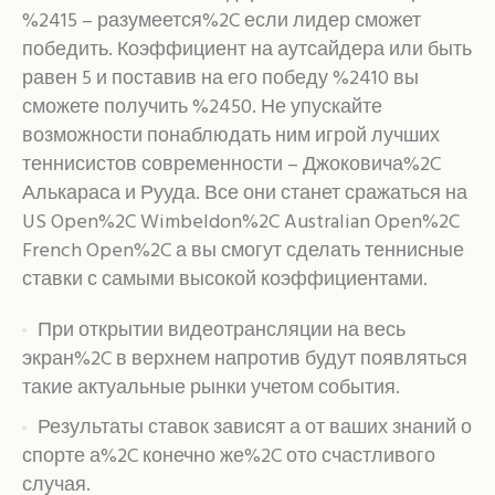
%2415 – разумеется%2C если лидер сможет
победить. Коэффициент на аутсайдера или быть
равен 5 и поставив на его победу %2410 вы
сможете получить %2450. Не упускайте
возможности понаблюдать ним игрой лучших
теннисистов современности – Джоковича%2C
Алькараса и Рууда. Все они станет сражаться на
US Open%2C Wimbeldon%2C Australian Open%2C
French Open%2C а вы смогут сделать теннисные
ставки с самыми высокой коэффициентами.
При открытии видеотрансляции на весь
экран%2C в верхнем напротив будут появляться
такие актуальные рынки учетом события.
Результаты ставок зависят а от ваших знаний о
спорте а%2C конечно же%2C ото счастливого
случая.