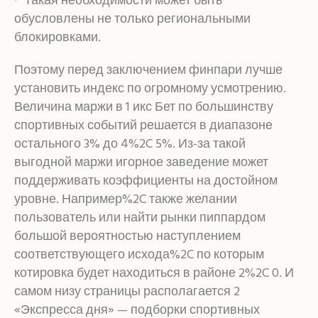
Такая необходимости может быть
обусловлены не только региональными
блокировками.
Поэтому перед заключением финпари лучше
установить индекс по огромному усмотрению.
Величина маржи в 1 икс Бет по большинству
спортивных событий решается в диапазоне
остального 3% до 4%2C 5%. Из-за такой
выгодной маржи игорное заведение может
поддерживать коэффициенты на достойном
уровне. Например%2C также желании
пользователь или найти рынки пиппардом
большой вероятностью наступлением
соответствующего исхода%2C по которым
котировка будет находиться в районе 2%2C 0. И
самом низу страницы располагается 2
«Экспресса дня» — подборки спортивных