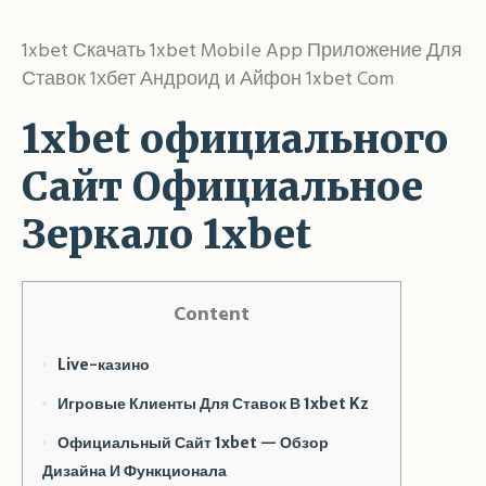
1xbet Скачать 1xbet Mobile App Приложение Для
Ставок 1хбет Андроид и Айфон 1xbet Com
1xbet официального
Сайт Официальное
Зеркало 1xbet
Content
Live-казино
Игровые Клиенты Для Ставок В 1xbet Kz
Официальный Сайт 1xbet — Обзор
Дизайна И Функционала