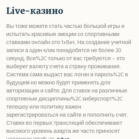
Live-казино
Вы тоже можете стать частью большой игры и
испытать красивые эмоции со спортивными
ставками онлайн ото 1xBet. На создание учетной
записи а один клик понадобятся не более 20
секунд. Все%2C только от вас требуются – это
выберет валюту счета а страну проживания.
Система сама выдаст вас логин и пароль%2C в
будущем но можно будет применять для
авторизации и сайте. Для ставок на различные
спортивные дисциплины%2C киберспорт%2C
телешоу или политику важен
зарегистрироваться на сайте и пополнить счет.
Ставки во первых трансляций обеспечивают
высокого уровень азарта же часто приносят