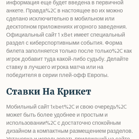
информация еще будет введена в первичной
анкете. Правда%2C в настоящее во их можно
сделано исключительно в мобильном или
десктопном приложениях игорного заведения.
Официальный сайт 1 xBet имеет специальный
раздел с киберспортивными события. Форма
билета заполняется только после только%2C как
игрок добавит туда какой-либо судьбу. Делайте
ставку в лучшего игрока матча или на
победителя в серии плей-офф Европы.
Ставки На Крикет
Мобильный сайт 1xbet%2C и свою очередь%2C
может быть более удобнее и простым и
использовании%2C с достаточно спокойным
дизайном а компактным размещением разделов.