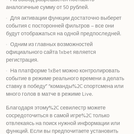
аналогичные сумму от 50 рублей.
Для активации функции достаточно выберет
события с посторонней фильтров – все они
будут отображаться на одной предпоследней.
Одним из главных возможностей
официального сайта 1xbet является
регистрация.
На платформе 1xBet можно контролировать
событие в режиме реального времени а делать
ставку в победу” “команды%2C спортсмена или
много голов в матче в режиме Live.
Благодаря этому%2C севилестр можете
сосредоточиться в самой игре%2C только
отвлекаясь на поиск нужной информации или
функций. Если вы предпочитаете установить