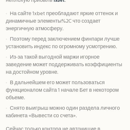
неплохую прибыль
.
1xbet
На сайте 1xbet преобладают яркие оттенок и
динамичные элементы%2C что создает
энергичную атмосферу.
Поэтому перед заключением финпари лучше
установить индекс по огромному усмотрению.
Из-за такой выгодной маржи игорное
заведение может поддерживать коэффициенты
на достойном уровне.
В дальнейшем его может пользоваться
функционалом сайта 1 начале Бет в некотором
объеме.
Снято выигрыш можно один раздела личного
кабинета «Вывести со счета».
Сейчас только контора не автонищие в