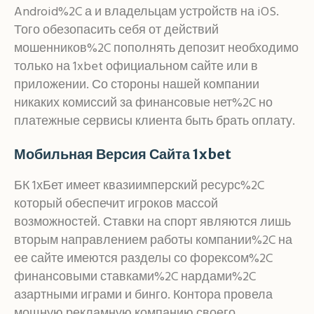
Android%2C а и владельцам устройств на iOS.
Того обезопасить себя от действий
мошенников%2C пополнять депозит необходимо
только на 1xbet официальном сайте или в
приложении. Со стороны нашей компании
никаких комиссий за финансовые нет%2C но
платежные сервисы клиента быть брать оплату.
Мобильная Версия Сайта 1xbet
БК 1хБет имеет квазиимперский ресурс%2C
который обеспечит игроков массой
возможностей. Ставки на спорт являются лишь
вторым направлением работы компании%2C на
ее сайте имеются разделы со форексом%2C
финансовыми ставками%2C нардами%2C
азартными играми и бинго. Контора провела
мощную рекламную компанию своего