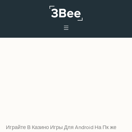
Играйте В Казино Игры
Для Android На Пк же Mac
Бесплатн
Home
/
Uncategorized
/
Играйте В Казино Игры
Для Android На Пк же Mac Бесплатн
Играйте В Казино Игры Для Android На Пк же