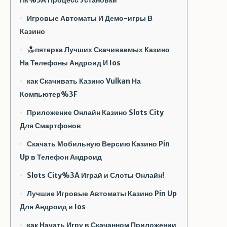
Пк%3A Процесс Установки
Игровые Автоматы И Демо-игры В
Казино
пятерка Лучших Скачиваемых Казино
На Телефоны Андроид И Ios
как Скачивать Казино Vulkan На
Компьютер%3F
Приложение Онлайн Казино Slots City
Для Смартфонов
Скачать Мобильную Версию Казино Pin
Up в Телефон Андроид
Slots City%3A Играй и Слоты Онлайн!
Лучшие Игровые Автоматы Казино Pin Up
Для Андроид и Ios
как Начать Игру в Скачанном Приложении