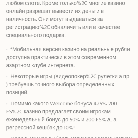
любом слоте. Кроме только%2C многие казино
онлайн разрешат вывести их деньги в
наличность. Они могут выдаваться за
регистрацию%2C обналичить или в качестве
специального подарка.
“Мобильная версия казино на реальные рубли
доступна практически в этом современном
азартном клубе интернета.
Некоторые игры (видеопокер%2C рулетки а пр.
) требуешь точного выбора определенных
позиций.
Помимо какого Welcome бонуса 425% 200
FS%2C казино предлагает своим игрокам
еженедельный бонус до 50% и 200 FS%2C а
регрессной кешбэк до 10%!