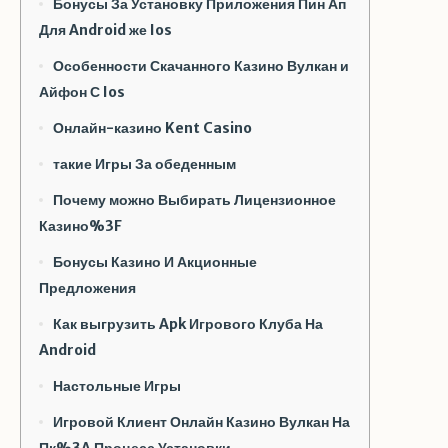
Бонусы За Установку Приложения Пин Ап
Для Android же Ios
Особенности Скачанного Казино Вулкан и
Айфон С Ios
Онлайн-казино Kent Casino
такие Игры За обеденным
Почему можно Выбирать Лицензионное
Казино%3F
Бонусы Казино И Акционные
Предложения
Как выгрузить Apk Игрового Клуба На
Android
Настольные Игры
Игровой Клиент Онлайн Казино Вулкан На