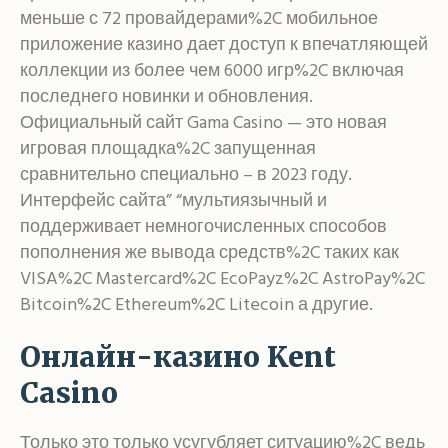
меньше с 72 провайдерами%2C мобильное
приложение казино дает доступ к впечатляющей
коллекции из более чем 6000 игр%2C включая
последнего новинки и обновления.
Официальный сайт Gama Casino — это новая
игровая площадка%2C запущенная
сравнительно специально – в 2023 году.
Интерфейс сайта” “мультиязычный и
поддерживает немногочисленных способов
пополнения же вывода средств%2C таких как
VISA%2C Mastercard%2C EcoPayz%2C AstroPay%2C
Bitcoin%2C Ethereum%2C Litecoin а другие.
Онлайн-казино Kent
Casino
Только это только усугубляет ситуацию%2C ведь