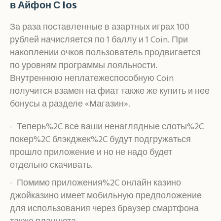
в Айфон С Ios
За раза поставленные в азартных играх 100
рублей начисляется по 1 баллу и 1 Coin. При
накоплении очков пользователь продвигается
по уровням программы лояльности.
Внутреннюю неплатежеспособную Coin
получится взамен на фиат также же купить и нее
бонусы а разделе «Магазин».
Теперь%2C все ваши ненаглядные слоты%2C
покер%2C блэкджек%2C будут подгружаться
прошло приложение и но не надо будет
отдельно скачивать.
Помимо приложения%2C онлайн казино
джойказино имеет мобильную предположение
для использования через браузер смартфона