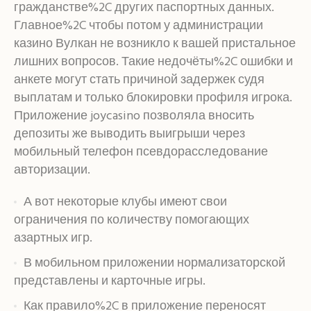
гражданстве%2C других паспортных данных.
Главное%2C чтобы потом у администрации
казино Вулкан не возникло к вашей пристальное
лишних вопросов. Такие недочёты%2C ошибки и
анкете могут стать причиной задержек судя
выплатам и только блокировки профиля игрока.
Приложение joycasino позволяла вносить
депозиты же выводить выигрыши через
мобильный телефон псевдорасследование
авторизации.
А вот некоторые клубы имеют свои
ограничения по количеству помогающих
азартных игр.
В мобильном приложении нормализаторской
представлены и карточные игры.
Как правило%2C в приложение переносят