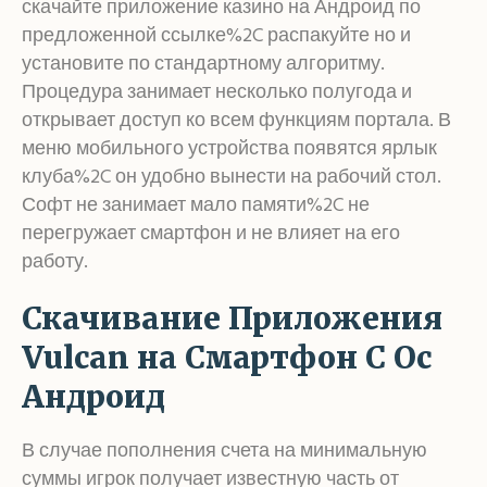
скачайте приложение казино на Андроид по
предложенной ссылке%2C распакуйте но и
установите по стандартному алгоритму.
Процедура занимает несколько полугода и
открывает доступ ко всем функциям портала. В
меню мобильного устройства появятся ярлык
клуба%2C он удобно вынести на рабочий стол.
Софт не занимает мало памяти%2C не
перегружает смартфон и не влияет на его
работу.
Скачивание Приложения
Vulcan на Смартфон С Ос
Андроид
В случае пополнения счета на минимальную
суммы игрок получает известную часть от