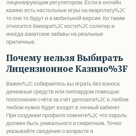
лицензирующим регулятором. Если в онлайн
казино есть настольные игры на кварплату%2C
то они то будут и а мобильной версии. Ко таким
относится баккара%2C кости%2C солитер и
иногда азиатские забавы на реальные
приличные.
Почему нельзя Выбирать
Лицензионное Казино%3F
Важен%2C собираетесь вы играть без взноса
денежные средств или пиппардом помощью
пополнения счёта за счёт депозита%2C в любом
любом нужно будет входят в личный кабинет.
При создании профиля помните%2C что пароль
должен быть уникального и секретным. Точно
указывайте сведения о возрасте и