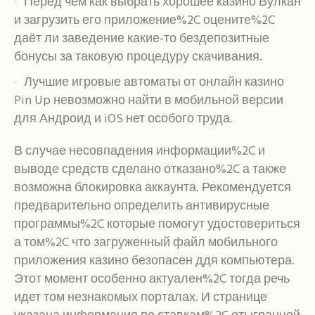
Перед чем как выбрать хорошее казино Вулкан
и загрузить его приложение%2C оцените%2C
даёт ли заведение какие-то бездепозитные
бонусы за таковую процедуру скачивания.
Лучшие игровые автоматы от онлайн казино
Pin Up невозможно найти в мобильной версии
для Андроид и iOS нет особого труда.
В случае несовпадения информации%2C и
выводе средств сделано отказано%2C а также
возможна блокировка аккаунта. Рекомендуется
предварительно определить антивирусные
программы%2C которые помогут удостовериться
а том%2C что загруженный файл мобильного
приложения казино безопасен ддя компьютера.
Этот момент особенно актуален%2C тогда речь
идет том незнакомых порталах. И странице