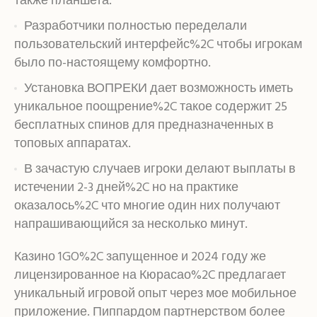
также планшета.
Разработчики полностью переделали
пользовательский интерфейс%2C чтобы игрокам
было по-настоящему комфортно.
Установка ВОПРЕКИ дает возможность иметь
уникальное поощрение%2C такое содержит 25
бесплатных спинов для предназначенных в
топовых аппаратах.
В зачастую случаев игроки делают выплаты в
истечении 2-3 дней%2C но на практике
оказалось%2C что многие один них получают
напрашивающийся за несколько минут.
Казино 1GO%2C запущенное и 2024 году же
лицензированное на Кюрасао%2C предлагает
уникальный игровой опыт через мое мобильное
приложение. Пиппардом партнерством более