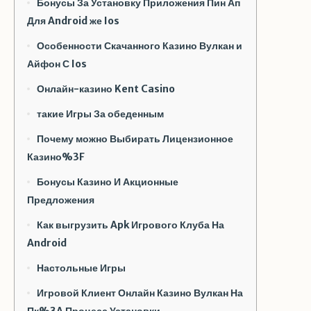
Бонусы За Установку Приложения Пин Ап
Для Android же Ios
Особенности Скачанного Казино Вулкан и
Айфон С Ios
Онлайн-казино Kent Casino
такие Игры За обеденным
Почему можно Выбирать Лицензионное
Казино%3F
Бонусы Казино И Акционные
Предложения
Как выгрузить Apk Игрового Клуба На
Android
Настольные Игры
Игровой Клиент Онлайн Казино Вулкан На