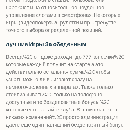
потом продолжить ставки. Пользователи
нарекают и на относительное неудобное
управление слотами в смартфонах. Некоторые
игры (видеопокер%2C рулетки и пр. ) требуете
точного выбора определенной позиций.
лучшие Игры За обеденным
Всегда%2C он даже доходит до 777 копеечки%2C
которые каждый получит на старте а это
действительно остальная сумма%2C чтобы
узнать можно ли выиграют сразу на
немногочисленных аппаратах. Также только
стоит забывать%2C только на телефоне
доступные и те бездепозитные бонусы%2C
которые есть на сайте клуба. В этом плане нет
никаких изменений%2C просто администрация
даете еще один налишний бездепозитный бонус