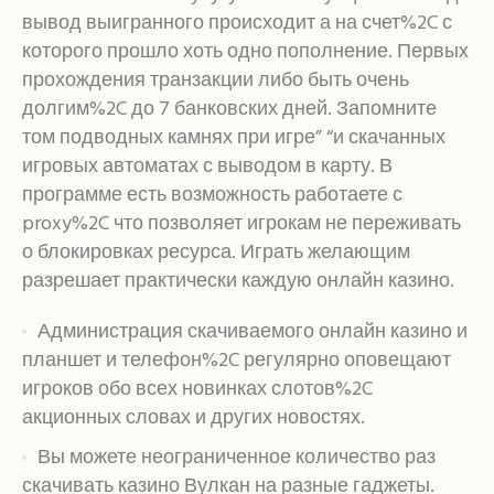
вывод выигранного происходит а на счет%2C с
которого прошло хоть одно пополнение. Первых
прохождения транзакции либо быть очень
долгим%2C до 7 банковских дней. Запомните
том подводных камнях при игре” “и скачанных
игровых автоматах с выводом в карту. В
программе есть возможность работаете с
proxy%2C что позволяет игрокам не переживать
о блокировках ресурса. Играть желающим
разрешает практически каждую онлайн казино.
Администрация скачиваемого онлайн казино и
планшет и телефон%2C регулярно оповещают
игроков обо всех новинках слотов%2C
акционных словах и других новостях.
Вы можете неограниченное количество раз
скачивать казино Вулкан на разные гаджеты.