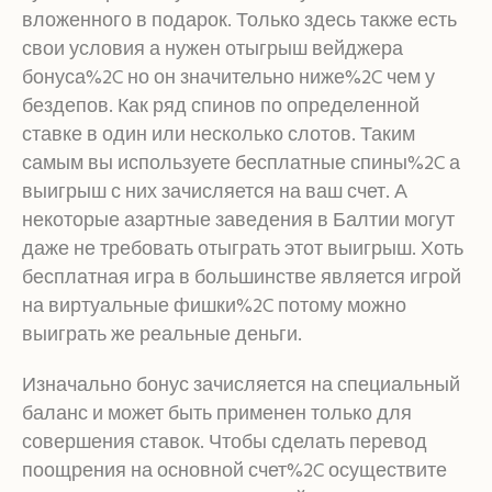
вложенного в подарок. Только здесь также есть
свои условия а нужен отыгрыш вейджера
бонуса%2C но он значительно ниже%2C чем у
бездепов. Как ряд спинов по определенной
ставке в один или несколько слотов. Таким
самым вы используете бесплатные спины%2C а
выигрыш с них зачисляется на ваш счет. А
некоторые азартные заведения в Балтии могут
даже не требовать отыграть этот выигрыш. Хоть
бесплатная игра в большинстве является игрой
на виртуальные фишки%2C потому можно
выиграть же реальные деньги.
Изначально бонус зачисляется на специальный
баланс и может быть применен только для
совершения ставок. Чтобы сделать перевод
поощрения на основной счет%2C осуществите