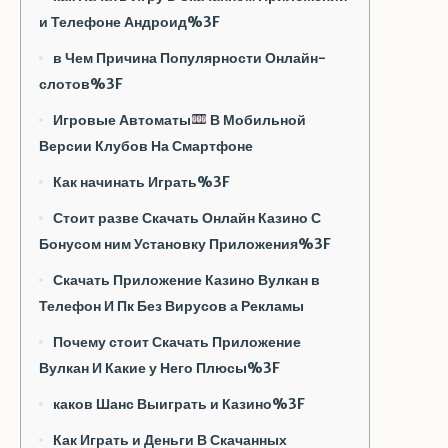
и Телефоне Андроид%3F
в Чем Причина Популярности Онлайн-
слотов%3F
Игровые Автоматы
В Мобильной
Версии Клубов На Смартфоне
Как начинать Играть%3F
Стоит разве Скачать Онлайн Казино С
Бонусом ним Установку Приложения%3F
Скачать Приложение Казино Вулкан в
Телефон И Пк Без Вирусов а Рекламы
Почему стоит Скачать Приложение
Вулкан И Какие у Него Плюсы%3F
каков Шанс Выиграть и Казино%3F
Как Играть и Деньги В Скачанных