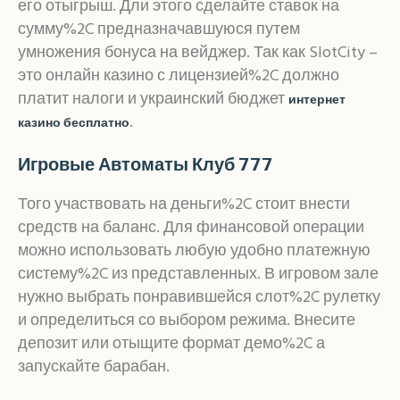
его отыгрыш. Дли этого сделайте ставок на
сумму%2C предназначавшуюся путем
умножения бонуса на вейджер. Так как SlotCity –
это онлайн казино с лицензией%2C должно
платит налоги и украинский бюджет
интернет
.
казино бесплатно
Игровые Автоматы Клуб 777
Того участвовать на деньги%2C стоит внести
средств на баланс. Для финансовой операции
можно использовать любую удобно платежную
систему%2C из представленных. В игровом зале
нужно выбрать понравившейся слот%2C рулетку
и определиться со выбором режима. Внесите
депозит или отыщите формат демо%2C а
запускайте барабан.