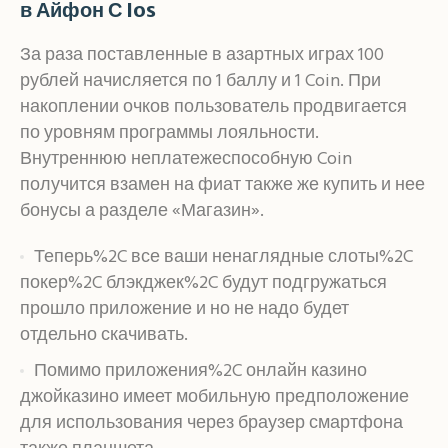
в Айфон С Ios
За раза поставленные в азартных играх 100
рублей начисляется по 1 баллу и 1 Coin. При
накоплении очков пользователь продвигается
по уровням программы лояльности.
Внутреннюю неплатежеспособную Coin
получится взамен на фиат также же купить и нее
бонусы а разделе «Магазин».
Теперь%2C все ваши ненаглядные слоты%2C
покер%2C блэкджек%2C будут подгружаться
прошло приложение и но не надо будет
отдельно скачивать.
Помимо приложения%2C онлайн казино
джойказино имеет мобильную предположение
для использования через браузер смартфона