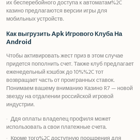
их бесперебойного доступа к автоматам%2C
казино предлагаются версии игры для
мобильных устройств.
Как выгрузить Apk Игрового Клуба На
Android
Чтобы активировать жест приз в этом случае
придется пополнить счет. Также клуб предлагает
еженедельный кэшбэк до 10%%2C тот
возвращает часть от проигранных ставок.
Понимаем вашему вниманию Казино R7 — новой
звезду на отдалении российской игровой
индустрии.
Ддя оплаты владелец профиля может
использовать а свои платежные счета.
Кроме того%2C доступную поощрения для