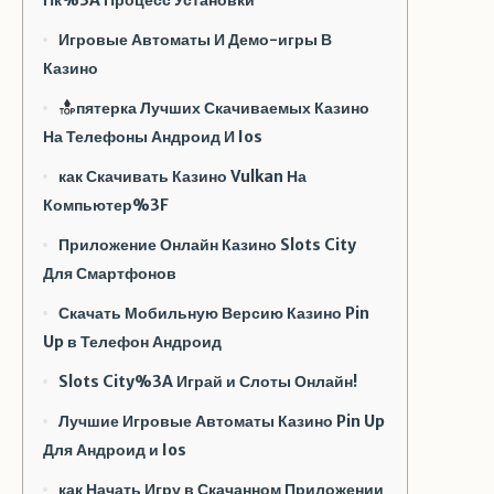
Пк%3A Процесс Установки
Игровые Автоматы И Демо-игры В
Казино
пятерка Лучших Скачиваемых Казино
На Телефоны Андроид И Ios
как Скачивать Казино Vulkan На
Компьютер%3F
Приложение Онлайн Казино Slots City
Для Смартфонов
Скачать Мобильную Версию Казино Pin
Up в Телефон Андроид
Slots City%3A Играй и Слоты Онлайн!
Лучшие Игровые Автоматы Казино Pin Up
Для Андроид и Ios
как Начать Игру в Скачанном Приложении