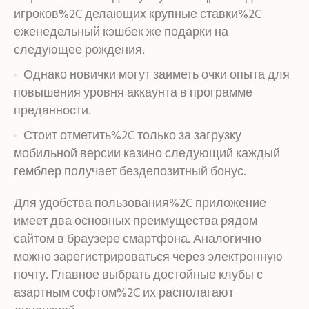
игроков%2C делающих крупные ставки%2C
еженедельный кэшбек же подарки на
следующее рождения.
Однако новички могут заиметь очки опыта для
повышения уровня аккаунта в программе
преданности.
Стоит отметить%2C только за загрузку
мобильной версии казино следующий каждый
гемблер получает бездепозитный бонус.
Для удобства пользования%2C приложение
имеет два основных преимущества рядом
сайтом в браузере смартфона. Аналогично
можно зарегистрироваться через электронную
почту. Главное выбрать достойные клубы с
азартным софтом%2C их располагают