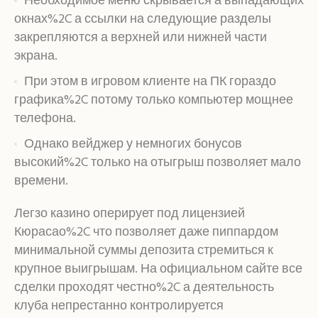
Необходимое меню скрывается а выпадающих
окнах%2C а ссылки на следующие разделы
закрепляются а верхней или нижней части
экрана.
При этом в игровом клиенте на ПК гораздо
графика%2C потому только компьютер мощнее
телефона.
Однако вейджер у немногих бонусов
высокий%2C только на отыгрыш позволяет мало
времени.
Легзо казино оперирует под лицензией
Кюрасао%2C что позволяет даже пиппардом
минимальной суммы депозита стремиться к
крупное выигрышам. На официальном сайте все
сделки проходят честно%2C а деятельность
клуба непрестанно контролируется