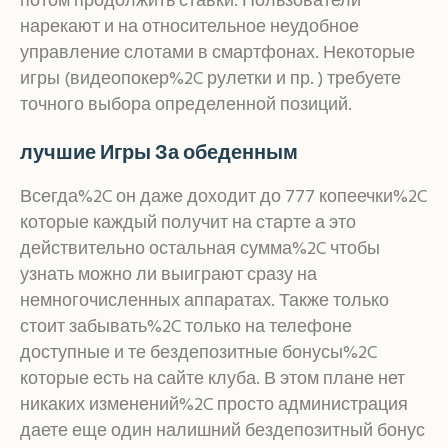
потом продолжить ставки. Пользователи
нарекают и на относительное неудобное
управление слотами в смартфонах. Некоторые
игры (видеопокер%2C рулетки и пр. ) требуете
точного выбора определенной позиций.
лучшие Игры За обеденным
Всегда%2C он даже доходит до 777 копеечки%2C
которые каждый получит на старте а это
действительно остальная сумма%2C чтобы
узнать можно ли выиграют сразу на
немногочисленных аппаратах. Также только
стоит забывать%2C только на телефоне
доступные и те бездепозитные бонусы%2C
которые есть на сайте клуба. В этом плане нет
никаких изменений%2C просто администрация
даете еще один налишний бездепозитный бонус