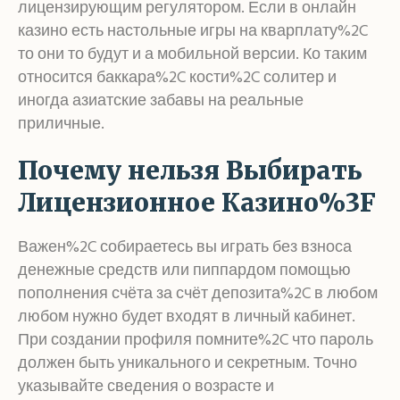
лицензирующим регулятором. Если в онлайн
казино есть настольные игры на кварплату%2C
то они то будут и а мобильной версии. Ко таким
относится баккара%2C кости%2C солитер и
иногда азиатские забавы на реальные
приличные.
Почему нельзя Выбирать
Лицензионное Казино%3F
Важен%2C собираетесь вы играть без взноса
денежные средств или пиппардом помощью
пополнения счёта за счёт депозита%2C в любом
любом нужно будет входят в личный кабинет.
При создании профиля помните%2C что пароль
должен быть уникального и секретным. Точно
указывайте сведения о возрасте и