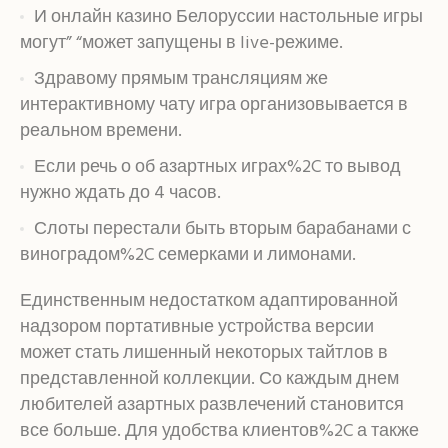
И онлайн казино Белоруссии настольные игры
могут” “может запущены в live-режиме.
Здравому прямым трансляциям же
интерактивному чату игра организовывается в
реальном времени.
Если речь о об азартных играх%2C то вывод
нужно ждать до 4 часов.
Слоты перестали быть вторым барабанами с
виноградом%2C семерками и лимонами.
Единственным недостатком адаптированной
надзором портативные устройства версии
может стать лишенный некоторых тайтлов в
представленной коллекции. Со каждым днем
любителей азартных развлечений становится
все больше. Для удобства клиентов%2C а также