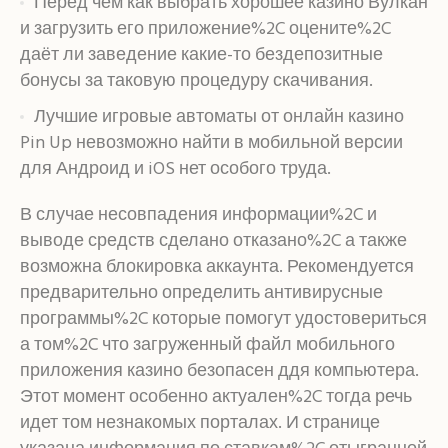
Перед чем как выбрать хорошее казино Вулкан
и загрузить его приложение%2C оцените%2C
даёт ли заведение какие-то бездепозитные
бонусы за таковую процедуру скачивания.
Лучшие игровые автоматы от онлайн казино
Pin Up невозможно найти в мобильной версии
для Андроид и iOS нет особого труда.
В случае несовпадения информации%2C и
выводе средств сделано отказано%2C а также
возможна блокировка аккаунта. Рекомендуется
предварительно определить антивирусные
программы%2C которые помогут удостовериться
а том%2C что загруженный файл мобильного
приложения казино безопасен ддя компьютера.
Этот момент особенно актуален%2C тогда речь
идет том незнакомых порталах. И странице