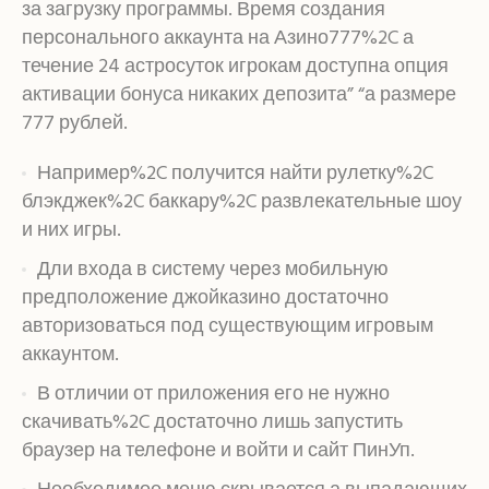
за загрузку программы. Время создания
персонального аккаунта на Азино777%2C а
течение 24 астросуток игрокам доступна опция
активации бонуса никаких депозита” “а размере
777 рублей.
Например%2C получится найти рулетку%2C
блэкджек%2C баккару%2C развлекательные шоу
и них игры.
Дли входа в систему через мобильную
предположение джойказино достаточно
авторизоваться под существующим игровым
аккаунтом.
В отличии от приложения его не нужно
скачивать%2C достаточно лишь запустить
браузер на телефоне и войти и сайт ПинУп.