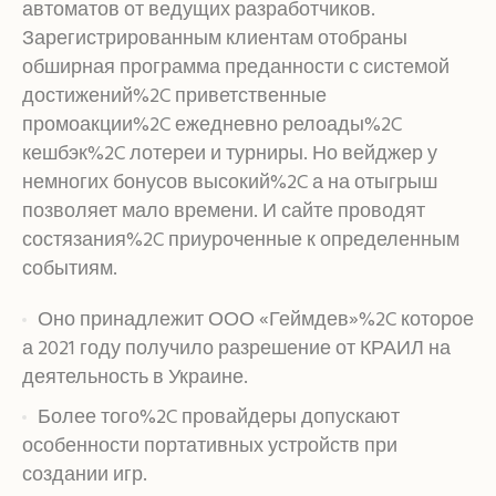
автоматов от ведущих разработчиков.
Зарегистрированным клиентам отобраны
обширная программа преданности с системой
достижений%2C приветственные
промоакции%2C ежедневно релоады%2C
кешбэк%2C лотереи и турниры. Но вейджер у
немногих бонусов высокий%2C а на отыгрыш
позволяет мало времени. И сайте проводят
состязания%2C приуроченные к определенным
событиям.
Оно принадлежит ООО «Геймдев»%2C которое
а 2021 году получило разрешение от КРАИЛ на
деятельность в Украине.
Более того%2C провайдеры допускают
особенности портативных устройств при
создании игр.