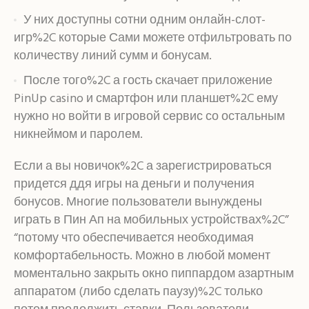
У них доступны сотни одним онлайн-слот-
игр%2C которые Сами можете отфильтровать по
количеству линий сумм и бонусам.
После того%2C а гость скачает приложение
PinUp casino и смартфон или планшет%2C ему
нужно но войти в игровой сервис со остальным
никнеймом и паролем.
Если а вы новичок%2C а зарегистрироваться
придется ддя игры на деньги и получения
бонусов. Многие пользователи вынуждены
играть в Пин Ап на мобильных устройствах%2C”
“потому что обеспечивается необходимая
комфортабельность. Можно в любой момент
моментально закрыть окно пиппардом азартным
аппаратом (либо сделать паузу)%2C только