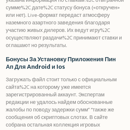
указана информация по ставкам%2C отыгранной
сумме%2C дате%2C статусу бонуса («откручен»
или нет). Live-формат передаст атмосферу
наземного азартного заведения благодаря
участию живых дилеров. Их ведут игру%2C
осуществляют раздачи%2C принимают ставки и
оглашают но результаты.
Бонусы За Установку Приложения Пин
Ап Для Android и Ios
Загружать файл стоит только с официальным
сайта%2C на которому уже имеется
зарегистрированный аккаунт. Экспертам
редакции не удалось найдем обоснованные
жалобы по поводу задержки сумм” “также же
сообщения об скриптовых слотах. В сайте
собрана остальная коллекция игровых