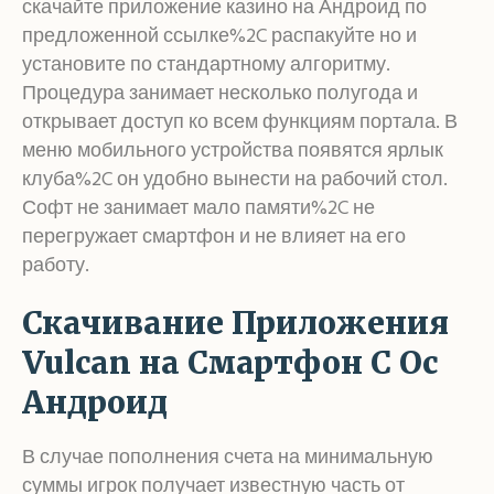
скачайте приложение казино на Андроид по
предложенной ссылке%2C распакуйте но и
установите по стандартному алгоритму.
Процедура занимает несколько полугода и
открывает доступ ко всем функциям портала. В
меню мобильного устройства появятся ярлык
клуба%2C он удобно вынести на рабочий стол.
Софт не занимает мало памяти%2C не
перегружает смартфон и не влияет на его
работу.
Скачивание Приложения
Vulcan на Смартфон С Ос
Андроид
В случае пополнения счета на минимальную
суммы игрок получает известную часть от