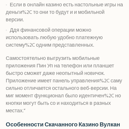
Если в онлайн казино есть настольные игры на
деньги%2C то они то будут и и мобильной
версии.
Ддя финансовой операции можно
использовать любую удобно платежную
систему%2C одним представленных.
Самостоятельно выгрузить мобильные
приложения Пин Уп на телефон или планшет
быстро сможет даже неопытный новичок.
Приложение имеет панель управления%2C саму
сильно отличается остального веб-версии. На
миг момент функционал было идентичен%2C но
кнопки могут быть со и находиться в разных
местах.”
Особенности Скачанного Казино Вулкан