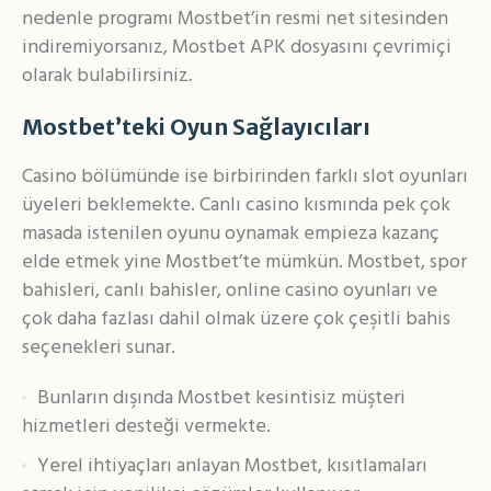
nedenle programı Mostbet’in resmi net sitesinden
indiremiyorsanız, Mostbet APK dosyasını çevrimiçi
olarak bulabilirsiniz.
Mostbet’teki Oyun Sağlayıcıları
Casino bölümünde ise birbirinden farklı slot oyunları
üyeleri beklemekte. Canlı casino kısmında pek çok
masada istenilen oyunu oynamak empieza kazanç
elde etmek yine Mostbet’te mümkün. Mostbet, spor
bahisleri, canlı bahisler, online casino oyunları ve
çok daha fazlası dahil olmak üzere çok çeşitli bahis
seçenekleri sunar.
Bunların dışında Mostbet kesintisiz müşteri
hizmetleri desteği vermekte.
Yerel ihtiyaçları anlayan Mostbet, kısıtlamaları