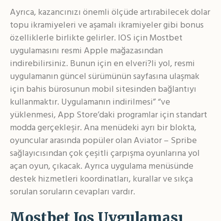
Ayrıca, kazancınızı önemli ölçüde artırabilecek dolar
topu ikramiyeleri ve aşamalı ikramiyeler gibi bonus
özelliklerle birlikte gelirler. IOS için Mostbet
uygulamasını resmi Apple mağazasından
indirebilirsiniz. Bunun için en elveri?li yol, resmi
uygulamanın güncel sürümünün sayfasına ulaşmak
için bahis bürosunun mobil sitesinden bağlantıyı
kullanmaktır. Uygulamanın indirilmesi” “ve
yüklenmesi, App Store’daki programlar için standart
modda gerçekleşir. Ana menüdeki ayrı bir blokta,
oyuncular arasında popüler olan Aviator – Spribe
sağlayıcısından çok çeşitli çarpışma oyunlarına yol
açan oyun, çıkacak. Ayrıca uygulama menüsünde
destek hizmetleri koordinatları, kurallar ve sıkça
sorulan soruların cevapları vardır.
Mostbet Ios Uygulaması