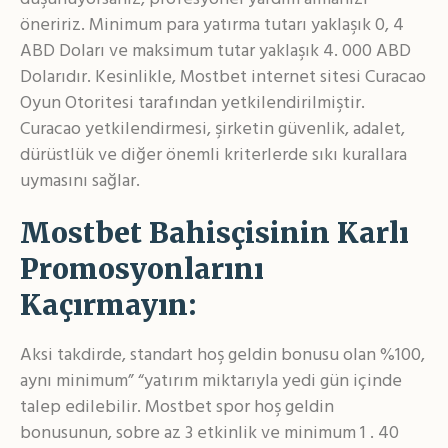
öneririz. Minimum para yatırma tutarı yaklaşık 0, 4
ABD Doları ve maksimum tutar yaklaşık 4. 000 ABD
Dolarıdır. Kesinlikle, Mostbet internet sitesi Curacao
Oyun Otoritesi tarafından yetkilendirilmiştir.
Curacao yetkilendirmesi, şirketin güvenlik, adalet,
dürüstlük ve diğer önemli kriterlerde sıkı kurallara
uymasını sağlar.
Mostbet Bahisçisinin Karlı
Promosyonlarını
Kaçırmayın:
Aksi takdirde, standart hoş geldin bonusu olan %100,
aynı minimum” “yatırım miktarıyla yedi gün içinde
talep edilebilir. Mostbet spor hoş geldin
bonusunun, sobre az 3 etkinlik ve minimum 1 . 40