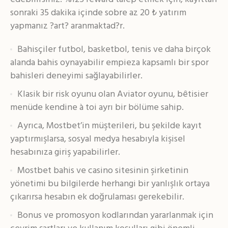
sonraki 35 dakika içinde sobre az 20 ₺ yatırım
yapmanız ?art? aranmaktad?r.
Bahisçiler futbol, basketbol, tenis ve daha birçok
alanda bahis oynayabilir empieza kapsamlı bir spor
bahisleri deneyimi sağlayabilirler.
Klasik bir risk oyunu olan Aviator oyunu, bêtisier
menüde kendine à toi ayrı bir bölüme sahip.
Ayrıca, Mostbet’in müşterileri, bu şekilde kayıt
yaptırmışlarsa, sosyal medya hesabıyla kişisel
hesabınıza giriş yapabilirler.
Mostbet bahis ve casino sitesinin şirketinin
yönetimi bu bilgilerde herhangi bir yanlışlık ortaya
çıkarırsa hesabın ek doğrulaması gerekebilir.
Bonus ve promosyon kodlarından yararlanmak için