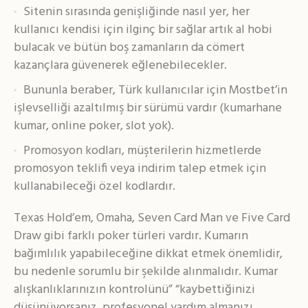
Sitenin sırasında genişliğinde nasıl yer, her
kullanıcı kendisi için ilginç bir sağlar artık al hobi
bulacak ve bütün boş zamanların da cömert
kazançlara güvenerek eğlenebilecekler.
Bununla beraber, Türk kullanıcılar için Mostbet’in
işlevselliği azaltılmış bir sürümü vardır (kumarhane
kumar, online poker, slot yok).
Promosyon kodları, müşterilerin hizmetlerde
promosyon teklifi veya indirim talep etmek için
kullanabileceği özel kodlardır.
Texas Hold’em, Omaha, Seven Card Man ve Five Card
Draw gibi farklı poker türleri vardır. Kumarın
bağımlılık yapabileceğine dikkat etmek önemlidir,
bu nedenle sorumlu bir şekilde alınmalıdır. Kumar
alışkanlıklarınızın kontrolünü” “kaybettiğinizi
düşünüyorsanız, profesyonel yardım almanızı