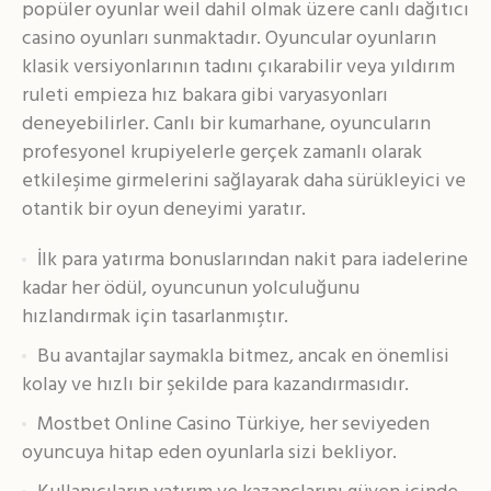
popüler oyunlar weil dahil olmak üzere canlı dağıtıcı
casino oyunları sunmaktadır. Oyuncular oyunların
klasik versiyonlarının tadını çıkarabilir veya yıldırım
ruleti empieza hız bakara gibi varyasyonları
deneyebilirler. Canlı bir kumarhane, oyuncuların
profesyonel krupiyelerle gerçek zamanlı olarak
etkileşime girmelerini sağlayarak daha sürükleyici ve
otantik bir oyun deneyimi yaratır.
İlk para yatırma bonuslarından nakit para iadelerine
kadar her ödül, oyuncunun yolculuğunu
hızlandırmak için tasarlanmıştır.
Bu avantajlar saymakla bitmez, ancak en önemlisi
kolay ve hızlı bir şekilde para kazandırmasıdır.
Mostbet Online Casino Türkiye, her seviyeden
oyuncuya hitap eden oyunlarla sizi bekliyor.