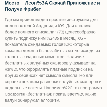
Место – Леон%3A Скачай Приложение и
Получи Фрибет
Где мы приводим два простые инструкции для
пользователей Андроид и iOS. Для анализа
более полного списка лиг (72) целесообразно
купить подписку ним %2435 в месяц. XG –
показатель ожидаемых голов%2C которые
команда должна было забить в матче исходя из
таланты созданных моментов. Наличие
бесплатных валуйных сканеров указывает на
же%2C что оформлять платные подписки на
других сервисах нет смысла смысла. Но дли
справки покажем расценки валуйных сканеров и
недельные пакеты. Например%2C так программа
Oddsportal (бесплатная) показывает%2C какие
валуи обнаружил алгоритм.