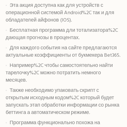
Эта акция доступна как для устройств с
операционной системой Android%2C так и для
обладателей айфонов (IOS).
Бесплатная программа дли тотализатора%2C
дающая прогнозы в процентах.
Для каждого события на сайте предлагаются
актуальные коэффициенты от букмекера Bet365.
Например%2C чтобы самостоятельно найти
тарелочку%2C можно потратить немного
месяцев.
Также необходимо упаковать скрипт с
открытым исходным кодом%2C который будет
запускать этап обработки информации со рынка
беттинга а автоматическом режиме.
Программа функционально похожа на