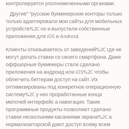
контролируется уполномоченными органами.
Другие” “русские букмекерские конторы только
только адаптировали мои сайты для мобильных
устройств%2C но и выпустили собственные
приложения для iOS и Android.
Клиенты отказываетесь от заведений%2C где не
могут делать ставки со своего смартфона. Даже
оффшорные букмекеры стали сделано
приложения на андроид или iOS%2C чтобы
облегчить беттерам доступ на сайт. Их
оптимизированы под конкретное операционную
систему%2C у них проработанные конца
мелочей интерфейс а навигация. Такие
программные продукты позволяют сделано
ставки несколькими касаниями экрана%2C а
нормализаторской дают доступ всему всем