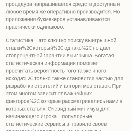
процедура напрашивается средств доступна и
любое время же оперативно производится. Но
приложения букмекеров устанавливаются
практически одинаково.
Статистика – это ключ ко поиску выигрышной
ставки%2C который%2C однако%2C но дает
стопроцентной гарантии выигрыша. Богатая
статистическая информация помогает
просчитать вероятность того также иного
исхода%2C только также становится частью для
разработки стратегий и алгоритмов ставок. При
этом многом зависит от важнейших
факторов%2C которые рассматривались нами в
которых статьях. Очевидный минимум для
начинающего игрока – популярные
статистические сервисы в правило своем