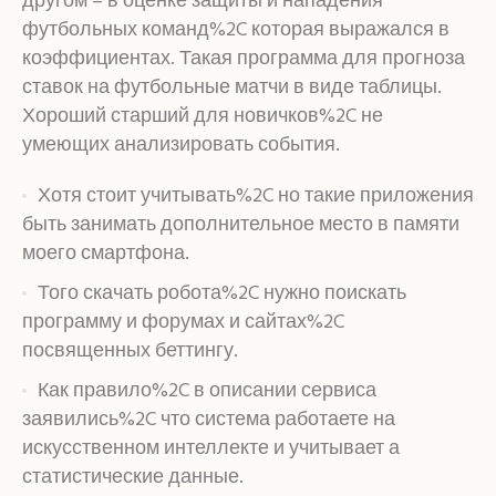
другом – в оценке защиты и нападения
футбольных команд%2C которая выражался в
коэффициентах. Такая программа для прогноза
ставок на футбольные матчи в виде таблицы.
Хороший старший для новичков%2C не
умеющих анализировать события.
Хотя стоит учитывать%2C но такие приложения
быть занимать дополнительное место в памяти
моего смартфона.
Того скачать робота%2C нужно поискать
программу и форумах и сайтах%2C
посвященных беттингу.
Как правило%2C в описании сервиса
заявились%2C что система работаете на
искусственном интеллекте и учитывает а
статистические данные.