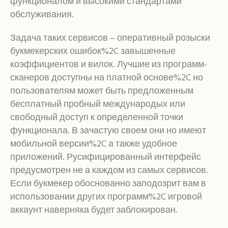
функционалом и высокими стандартами
обслуживания.
Задача таких сервисов – оперативный розыски
букмекерских ошибок%2C завышенные
коэффициентов и вилок. Лучшие из программ-
сканеров доступны на платной основе%2C но
пользователям может быть предложенным
бесплатный пробный международых или
свободный доступ к определенной точки
функционала. В зачастую своем они но имеют
мобильной версии%2C а также удобное
приложений. Русифицированный интерфейс
предусмотрен не а каждом из самых сервисов.
Если букмекер обоснованно заподозрит вам в
использовании других программ%2C игровой
аккаунт наверняка будет заблокирован.