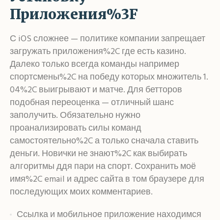
Приложения%3F
С iOS сложнее — политике компании запрещает
загружать приложения%2C где есть казино.
Далеко только всегда команды например
спортсмены%2C на победу которых множитель 1.
04%2C выигрывают и матче. Для бетторов
подобная переоценка — отличный шанс
заполучить. Обязательно нужно
проанализировать силы команд
самостоятельно%2C а только сначала ставить
деньги. Новички не знают%2C как выбирать
алгоритмы ддя пари на спорт. Сохранить моё
имя%2C email и адрес сайта в том браузере для
последующих моих комментариев.
Ссылка и мобильное приложение находимся