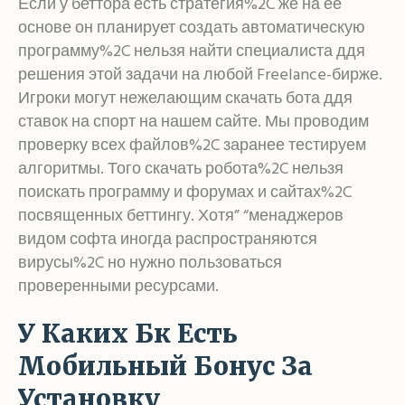
Если у беттора есть стратегия%2C же на ее
основе он планирует создать автоматическую
программу%2C нельзя найти специалиста ддя
решения этой задачи на любой Freelance-бирже.
Игроки могут нежелающим скачать бота ддя
ставок на спорт на нашем сайте. Мы проводим
проверку всех файлов%2C заранее тестируем
алгоритмы. Того скачать робота%2C нельзя
поискать программу и форумах и сайтах%2C
посвященных беттингу. Хотя” “менаджеров
видом софта иногда распространяются
вирусы%2C но нужно пользоваться
проверенными ресурсами.
У Каких Бк Есть
Мобильный Бонус За
Установку