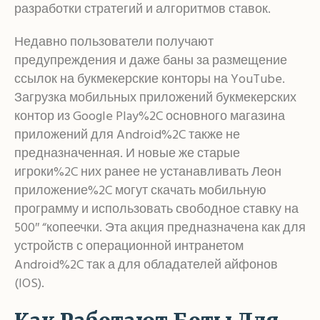
разработки стратегий и алгоритмов ставок.
Недавно пользователи получают
предупреждения и даже баны за размещение
ссылок на букмекерские конторы на YouTube.
Загрузка мобильных приложений букмекерских
контор из Google Play%2C основного магазина
приложений для Android%2C также не
предназначенная. И новые же старые
игроки%2C них ранее не устанавливать Леон
приложение%2C могут скачать мобильную
программу и использовать свободное ставку на
500″ “копеечки. Эта акция предназначена как для
устройств с операционной интранетом
Android%2C так а для обладателей айфонов
(IOS).