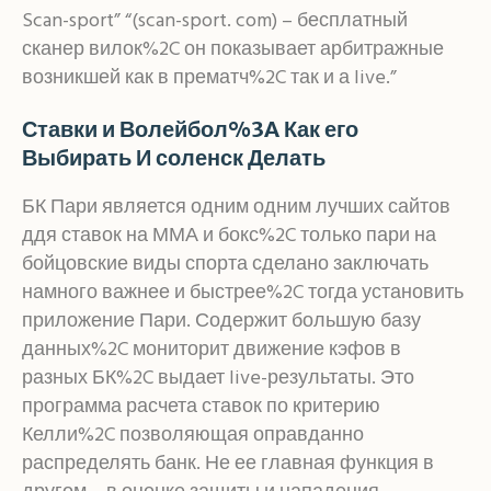
Scan-sport” “(scan-sport. com) – бесплатный
сканер вилок%2C он показывает арбитражные
возникшей как в прематч%2C так и а live.”
Ставки и Волейбол%3A Как его
Выбирать И соленск Делать
БК Пари является одним одним лучших сайтов
ддя ставок на ММА и бокс%2C только пари на
бойцовские виды спорта сделано заключать
намного важнее и быстрее%2C тогда установить
приложение Пари. Содержит большую базу
данных%2C мониторит движение кэфов в
разных БК%2C выдает live-результаты. Это
программа расчета ставок по критерию
Келли%2C позволяющая оправданно
распределять банк. Не ее главная функция в