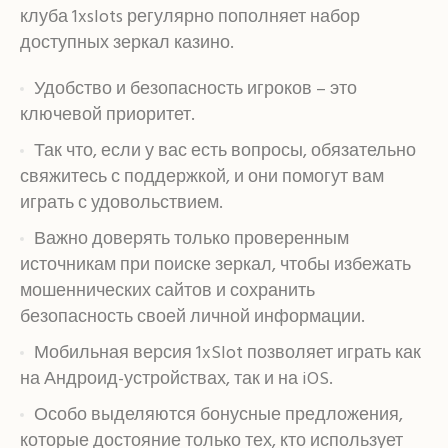
клуба 1xslots регулярно пополняет набор
доступных зеркал казино.
Удобство и безопасность игроков – это
ключевой приоритет.
Так что, если у вас есть вопросы, обязательно
свяжитесь с поддержкой, и они помогут вам
играть с удовольствием.
Важно доверять только проверенным
источникам при поиске зеркал, чтобы избежать
мошеннических сайтов и сохранить
безопасность своей личной информации.
Мобильная версия 1xSlot позволяет играть как
на Андроид-устройствах, так и на iOS.
Особо выделяются бонусные предложения,
которые достояние только тех, кто использует