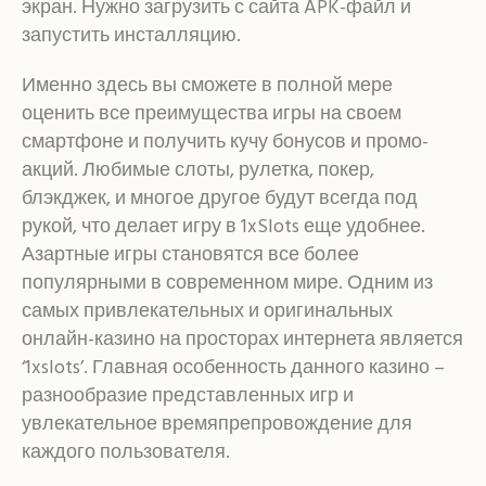
экран. Нужно загрузить с сайта APK-файл и
запустить инсталляцию.
Именно здесь вы сможете в полной мере
оценить все преимущества игры на своем
смартфоне и получить кучу бонусов и промо-
акций. Любимые слоты, рулетка, покер,
блэкджек, и многое другое будут всегда под
рукой, что делает игру в 1xSlots еще удобнее.
Азартные игры становятся все более
популярными в современном мире. Одним из
самых привлекательных и оригинальных
онлайн-казино на просторах интернета является
‘1xslots’. Главная особенность данного казино –
разнообразие представленных игр и
увлекательное времяпрепровождение для
каждого пользователя.