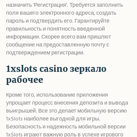
назначить ‘Регистрация’. Требуется заполнить
поля вашего электронного адреса, создать
пароль и подтвердить его. Гарантируйте
правильность и понятность введенной
информации. Скорее всего вам пришлют
сообщение на предоставленную почту с
подтверждением регистрации.
1xslots casino зеркало
рабочее
Кроме того, использование приложения
упрощает процесс внесения депозита и вывода
выигрышей. Все это делает мобильную версию
1xSlots наиболее выгодной для игры.
Безопасность и надежность мобильной версии
1xSlots играют важную роль в успехе игрового