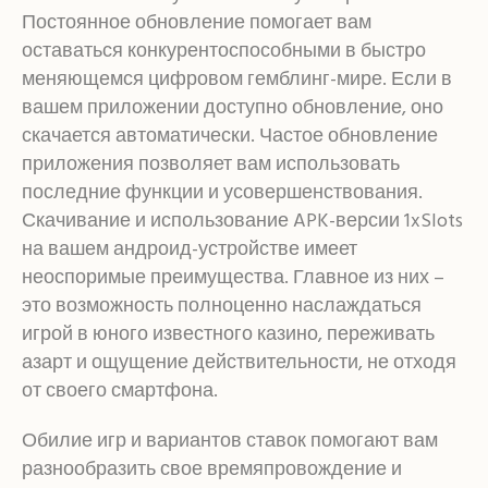
Постоянное обновление помогает вам
оставаться конкурентоспособными в быстро
меняющемся цифровом гемблинг-мире. Если в
вашем приложении доступно обновление, оно
скачается автоматически. Частое обновление
приложения позволяет вам использовать
последние функции и усовершенствования.
Скачивание и использование APK-версии 1xSlots
на вашем андроид-устройстве имеет
неоспоримые преимущества. Главное из них –
это возможность полноценно наслаждаться
игрой в юного известного казино, переживать
азарт и ощущение действительности, не отходя
от своего смартфона.
Обилие игр и вариантов ставок помогают вам
разнообразить свое времяпровождение и