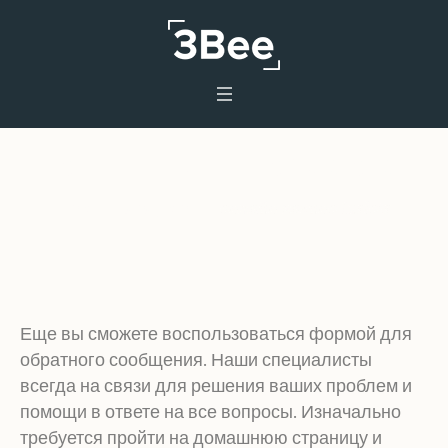
онлайн казино 1xslots
Home
/
anonymous
/
онлайн казино 1xslots
Еще вы сможете воспользоваться формой для
обратного сообщения. Наши специалисты
всегда на связи для решения ваших проблем и
помощи в ответе на все вопросы. Изначально
требуется пройти на домашнюю страницу и