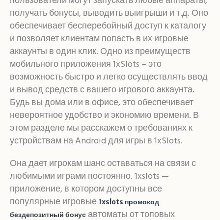
пользователи могут запускать любые аппараты,
получать бонусы, выводить выигрыши и т.д. Оно
обеспечивает бесперебойный доступ к каталогу
и позволяет клиентам попасть в их игровые
аккаунты в один клик. Одно из преимуществ
мобильного приложения 1xSlots – это
возможность быстро и легко осуществлять ввод
и вывод средств с вашего игрового аккаунта.
Будь вы дома или в офисе, это обеспечивает
невероятное удобство и экономию времени. В
этом разделе мы расскажем о требованиях к
устройствам на Android для игры в 1xSlots.
Она дает игрокам шанс оставаться на связи с
любимыми играми постоянно. 1xslots —
приложение, в котором доступны все
популярные игровые
1xslots промокод
автоматы от топовых
бездепозитный бонус