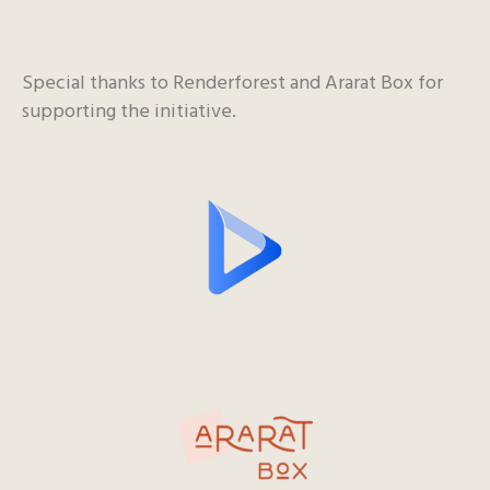
Special thanks to Renderforest and Ararat Box for
supporting the initiative.