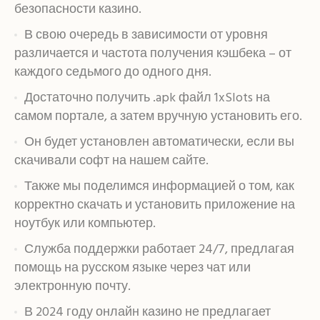
безопасности казино.
В свою очередь в зависимости от уровня
различается и частота получения кэшбека – от
каждого седьмого до одного дня.
Достаточно получить .apk файл 1xSlots на
самом портале, а затем вручную установить его.
Он будет установлен автоматически, если вы
скачивали софт на нашем сайте.
Также мы поделимся информацией о том, как
корректно скачать и установить приложение на
ноутбук или компьютер.
Служба поддержки работает 24/7, предлагая
помощь на русском языке через чат или
электронную почту.
В 2024 году онлайн казино не предлагает