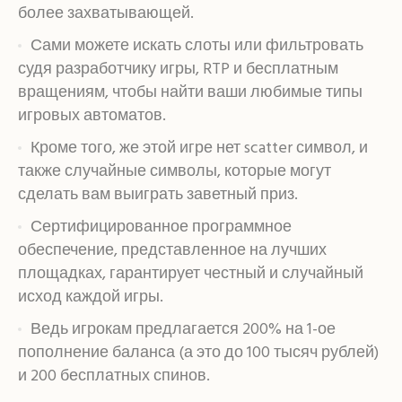
более захватывающей.
Сами можете искать слоты или фильтровать
судя разработчику игры, RTP и бесплатным
вращениям, чтобы найти ваши любимые типы
игровых автоматов.
Кроме того, же этой игре нет scatter символ, и
также случайные символы, которые могут
сделать вам выиграть заветный приз.
Сертифицированное программное
обеспечение, представленное на лучших
площадках, гарантирует честный и случайный
исход каждой игры.
Ведь игрокам предлагается 200% на 1-ое
пополнение баланса (а это до 100 тысяч рублей)
и 200 бесплатных спинов.