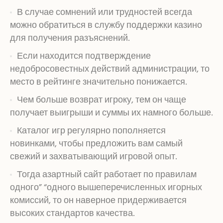
В случае сомнений или трудностей всегда
можно обратиться в службу поддержки казино
для получения разъяснений.
Если находится подтверждение
недобросовестных действий администрации, то
место в рейтинге значительно понижается.
Чем больше возврат игроку, тем он чаще
получает выигрыши и суммы их намного больше.
Каталог игр регулярно пополняется
новинками, чтобы предложить вам самый
свежий и захватывающий игровой опыт.
Тогда азартный сайт работает по правилам
одного” “одного вышеперечисленных игорных
комиссий, то он наверное придерживается
высоких стандартов качества.