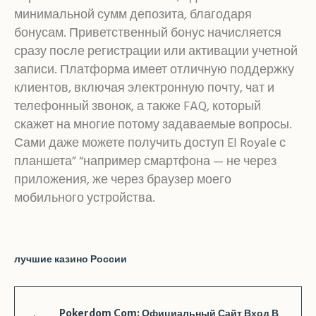
минимальной сумм депозита, благодаря
бонусам. Приветственный бонус начисляется
сразу после регистрации или активации учетной
записи. Платформа имеет отличную поддержку
клиентов, включая электронную почту, чат и
телефонный звонок, а также FAQ, который
скажет на многие потому задаваемые вопросы.
Сами даже можете получить доступ El Royale с
планшета” “например смартфона — не через
приложения, же через браузер моего
мобильного устройства.
лучшие казино России
Pokerdom Com: Официальный Сайт Вход В