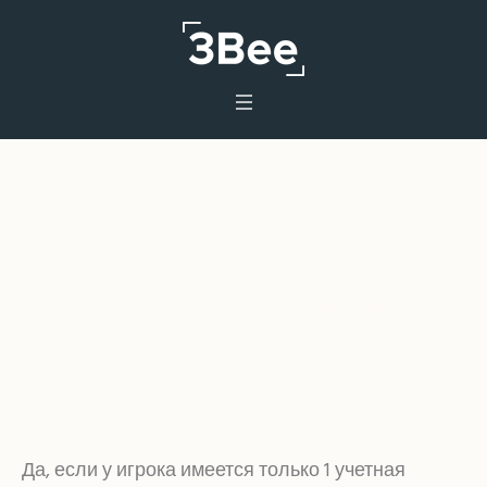
ТОП 10 онлайн казино
рейтинг лучших сайтов
для игры на деньги
Home
/
other
/
ТОП 10 онлайн казино рейтинг
лучших сайтов для игры на деньги
Да, если у игрока имеется только 1 учетная