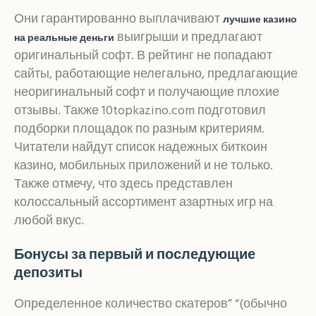
Они гарантированно выплачивают
лучшие казино
выигрыши и предлагают
на реальные деньги
оригинальный софт. В рейтинг не попадают
сайты, работающие нелегально, предлагающие
неоригинальный софт и получающие плохие
отзывы. Также 10topkazino.com подготовил
подборки площадок по разным критериям.
Читатели найдут список надежных биткоин
казино, мобильных приложений и не только.
Также отмечу, что здесь представлен
колоссальный ассортимент азартных игр на
любой вкус.
Бонусы за первый и последующие
депозиты
Определенное количество скатеров” “(обычно