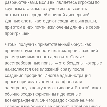
разработчиками. Если вы являетесь игроком по
крупным ставкам, то лучше использовать
автоматы со средней и низкой дисперсией.
Данные слоты часто дают средние выигрыши,
при этом в них почти исключены длинные серии
проигрышей.
Чтобы получить приветственный бонус, как
правило, нужно внести платеж, превышающий
размер минимального депозита. Самые
восстребованные призы — это бездепы, которые
начисляются без вложений сразу после
создания профиля. Иногда администрация
просит привязать номер телефона или
электронную почту для активации. В такой пакет
обычно входят фриспины и денежные
вознаграждения. Они гораздо скромнее, чем
содержимое бонусов за депозит, а требования к