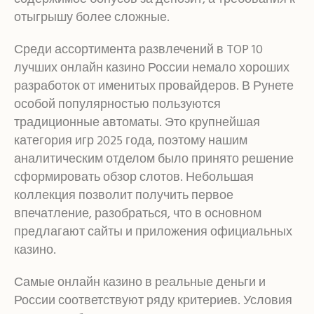
отыгрышу более сложные.
Среди ассортимента развлечений в TOP 10
лучших онлайн казино России немало хороших
разработок от именитых провайдеров. В Рунете
особой популярностью пользуются
традиционные автоматы. Это крупнейшая
категория игр 2025 года, поэтому нашим
аналитическим отделом было принято решение
сформировать обзор слотов. Небольшая
коллекция позволит получить первое
впечатление, разобраться, что в основном
предлагают сайты и приложения официальных
казино.
Самые онлайн казино в реальные деньги и
России соответствуют ряду критериев. Условия