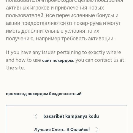
пользователям промокоды с целью поощрения
активных игроков и привлечения новых
пользователей. Все перечисленные бонусы и
акции предоставляются от покер-рума и могут
иметь дополнительные условия по их
получению, например требовать активации.
If you have any issues pertaining to exactly where
and how to use
, you can contact us at
сайт покердом
the site.
промокод покердом бездепозитный
basaribet kampanya kodu
Лучшие Слоты В Онлайне!