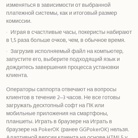
изменяться в зависимости от выбранной
платежной системы, как и итоговый размер
комиссии.
Играя в счастливые часы, покеристы набирают
в 1,5 раза больше очков, чем, в обычное время.
Загрузив исполняемый файл на компьютер,
запустите его, выберите подходящий язык и
дождитесь завершения процесса установки
клиента.
Операторы саппорта отвечают на вопросы
клиентов в течение 2‒3 часов. Не все готовы
загружать десктопный софт на ПК или
мобильные приложения на смартфоны,
планшеты. Играть в браузере на Играть в
браузере на PokerOK (ранее GGPokerOK) нельзя.
Адаптивной версии клиента на основе HTML5 у