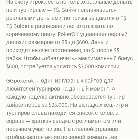
На счету игрока есть не только реальные деньги,
но и турнирные — T$. Бай-ин оплачивается
реальными деньгами, но призы выдаются в T$.
T$ Bulder в расписании легко отыскать по
коричневому цвету. PokerOK удваивает первый
депозит размером от $5 до $600. Деньги
приходят на счет постепенно, по $1 после $5
рейка. Чтобы «обналичить» максимальный бонус
$600, потребуется уплатить $3,000 комиссии.
GGpokerok — один из главных сайтов для
любителей турниров на данный момент. А
каждую неделю активно обозревается турнир
хайроллеров за $25,000. На вкладках кеш-игр и
турниров слева находится список столов, а
справа — краткая сводка с регламентом или
перечнем участников. На главной странице
отображаются акции покерной комнаты, ее