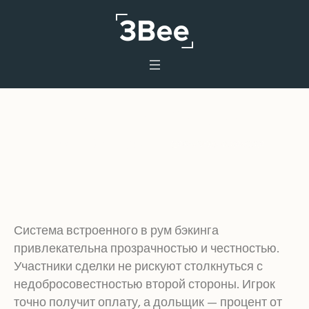
скачать покерок
Home
/
Uncategorized
/
скачать покерок
Система встроенного в рум бэкинга
привлекательна прозрачностью и честностью.
Участники сделки не рискуют столкнуться с
недобросовестностью второй стороны. Игрок
точно получит оплату, а дольщик — процент от