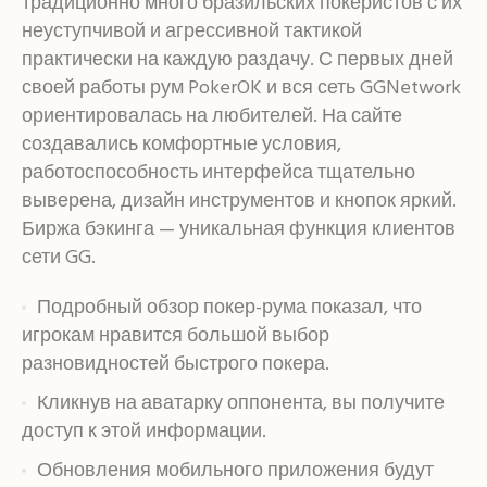
традиционно много бразильских покеристов с их
неуступчивой и агрессивной тактикой
практически на каждую раздачу. С первых дней
своей работы рум PokerOK и вся сеть GGNetwork
ориентировалась на любителей. На сайте
создавались комфортные условия,
работоспособность интерфейса тщательно
выверена, дизайн инструментов и кнопок яркий.
Биржа бэкинга — уникальная функция клиентов
сети GG.
Подробный обзор покер-рума показал, что
игрокам нравится большой выбор
разновидностей быстрого покера.
Кликнув на аватарку оппонента, вы получите
доступ к этой информации.
Обновления мобильного приложения будут