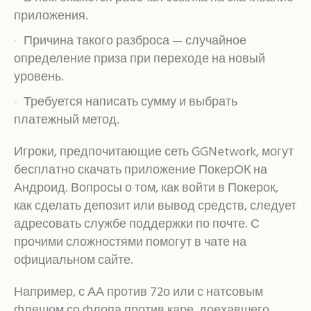
приложения.
Причина такого разброса — случайное
определение приза при переходе на новый
уровень.
Требуется написать сумму и выбрать
платежный метод.
Игроки, предпочитающие сеть GGNetwork, могут
бесплатно скачать приложение ПокерОК на
Андроид. Вопросы о том, как войти в Покерок,
как сделать депозит или вывод средств, следует
адресовать службе поддержки по почте. С
прочими сложностями помогут в чате на
официальном сайте.
Например, с АА против 72о или с натсовым
флешом со флопа против каре, доехавшего