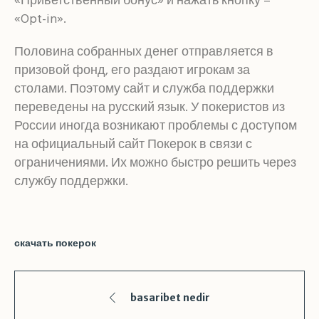
«Приветственный бонус» и нажать кнопку –
«Opt-in».
Половина собранных денег отправляется в
призовой фонд, его раздают игрокам за
столами. Поэтому сайт и служба поддержки
переведены на русский язык. У покеристов из
России иногда возникают проблемы с доступом
на официальный сайт Покерок в связи с
ограничениями. Их можно быстро решить через
службу поддержки.
скачать покерок
basaribet nedir