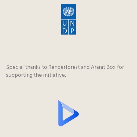
Special thanks to Renderforest and Ararat Box for
supporting the initiative.