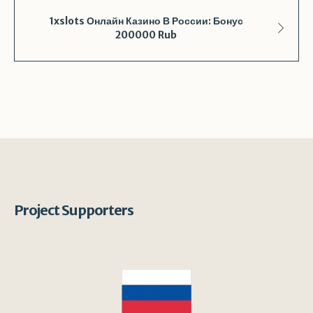
1xslots Онлайн Казино В России: Бонус
200000 Rub
Project Supporters