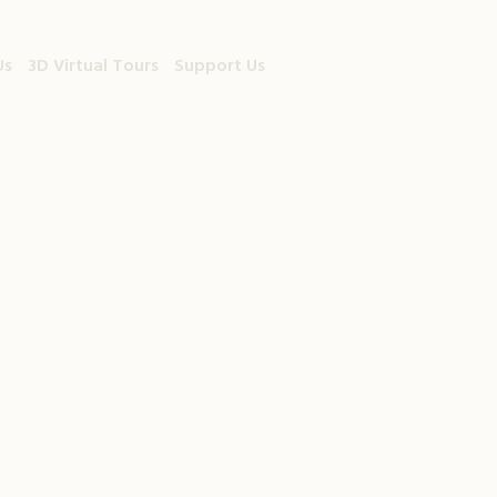
Us
3D Virtual Tours
Support Us
Do Mundo ️
ino Online 24
aça-níqueis
s Generosos E
nte Dinheiro
tbet Brasil Cassino Online 24