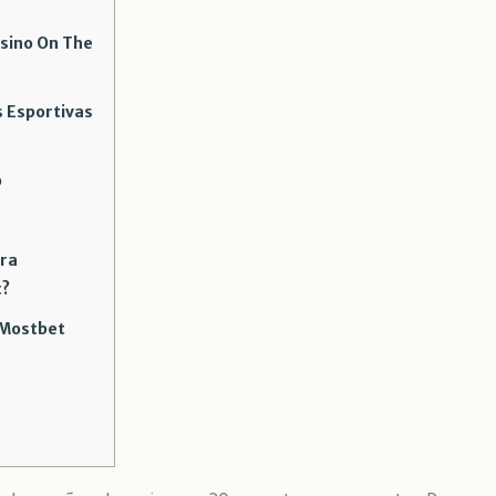
ssino On The
s Esportivas
o
ara
t?
 Mostbet