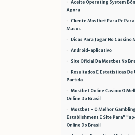
Aceite Operating System Bô
Agora
Cliente Mostbet Para Pc Par
Macos
Dicas Para Jogar No Cassino
Android-aplicativo
Site Oficial Da Mostbet No Bra
Resultados E Estatísticas De
Partida
Mostbet Online Casino: O Mel
Online Do Brasil
Mostbet – O Melhor Gamblin
Establishment E Site Para” “a
Online Do Brasil