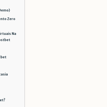
 Demo)
nto Zero
irtuais Na
ostbet
tbet
tasia
et?