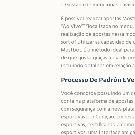
Gostaria de mencionar o avis
É possível realizar apostas Mos
“Ao Vivo”” “localizada no menu, 
realização de apostas nessa mo
sort of utilizar as capacidad d
Mostbet. É o método ideal para
de que gosta, graças à tua dispo
incluindo detalhes em relação à 
Processo De Padrón E Ve
Você concorda possuindo um ce
conta na plataforma de apostas e
com segurança com a new plataf
esportivas por Curaçao. Em resu
esportivas, certificando-a com
esportivos, uma interface amigá