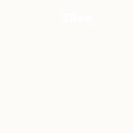
Site Ofic
Registro Ráp
Several E 
Licenciados,
Promoções ️
Home
/
Uncategorized
/
Site 