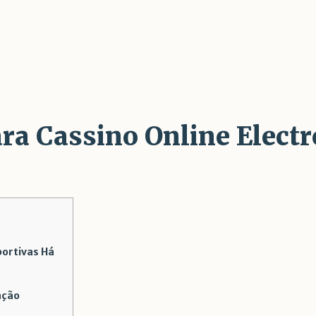
? Caça-níqueis Licenciados, Grandes Chances, Bônus Genero
Ou Durante Dinheiro
Para Cassino Online Elect
ortivas Há
ação