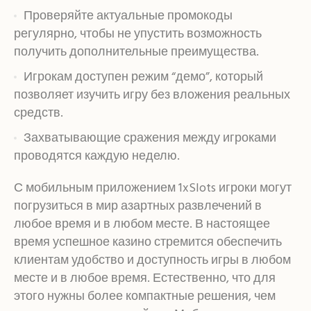
Проверяйте актуальные промокоды
регулярно, чтобы не упустить возможность
получить дополнительные преимущества.
Игрокам доступен режим “демо”, который
позволяет изучить игру без вложения реальных
средств.
Захватывающие сражения между игроками
проводятся каждую неделю.
С мобильным приложением 1xSlots игроки могут
погрузиться в мир азартных развлечений в
любое время и в любом месте. В настоящее
время успешное казино стремится обеспечить
клиентам удобство и доступность игры в любом
месте и в любое время. Естественно, что для
этого нужны более компактные решения, чем