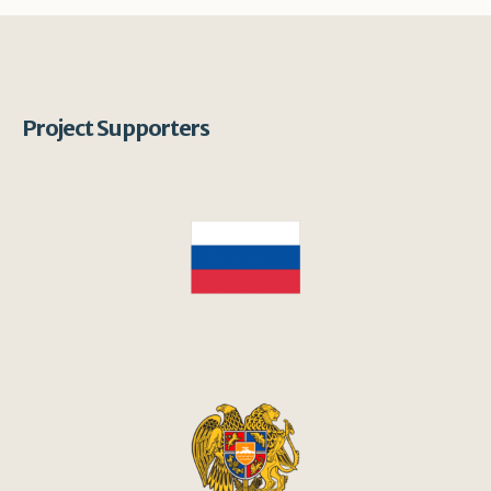
Project Supporters