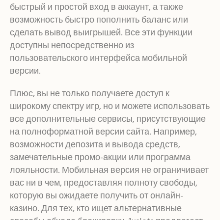
быстрый и простой вход в аккаунт, а также
возможность быстро пополнить баланс или
сделать вывод выигрышей. Все эти функции
доступны непосредственно из
пользовательского интерфейса мобильной
версии.
Плюс, вы не только получаете доступ к
широкому спектру игр, но и можете использовать
все дополнительные сервисы, присутствующие
на полноформатной версии сайта. Например,
возможности депозита и вывода средств,
замечательные промо-акции или программа
лояльности. Мобильная версия не ограничивает
вас ни в чем, предоставляя полноту свободы,
которую вы ожидаете получить от онлайн-
казино. Для тех, кто ищет альтернативные