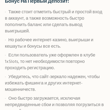
Бонус На Первый Депозит:
Также стоит отметить быстрый и простой вход
в аккаунт, а также возможность быстро
пополнить баланс или сделать вывод
выигрышей.
Но рабочее интернет-казино, выигрыши и
кешауты и бонусы все есть.
Если пользователь уже оформлен в клубе
1xSlots, то нет необходимости повторно
проходить регистрацию.
Убедитесь, что сайт-зеркало надежен, чтобы
избежать фишинга и других интернет-
мошенничеств.
Оно быстро загружается, исключая
непредвиденные сбои и позволяя погрузиться в