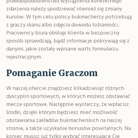
prawdopodobieństwa wystąpienia konkretnego
zdarzenia należy spodziewać również się zmiany
kursów. W tym celu polscy bukmacherzy potrzebują
z graczy skanu albo zdjęcia dowodu tożsamości.
Pracownicy biura obsługi klienta w bezpieczny
sposób sprawdzają, bądź informacje pokrywają się z
danymi, jakie zostały wpisane watts formularzu
rejestracyjnym.
Pomaganie Graczom
W naszej ofercie znajdziesz kilkadziesiąt różnych
dyscyplin sportowych, w których możesz obstawiać
mecze sportowe. Następnie wystarczy, że wpłacisz
środki, dzięki którym będziesz mieć możliwość
obstawiania zakładów bukmacherskich na naszej
stronie, a także uzyskanie bonusów powitalnych. Na
koniec musisz już tylko wybrać interesujące Cię