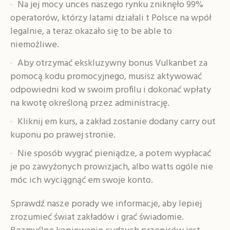
Na jej mocy unces naszego rynku zniknęło 99%
operatorów, którzy latami działali t Polsce na wpół
legalnie, a teraz okazało się to be able to
niemożliwe.
Aby otrzymać ekskluzywny bonus Vulkanbet za
pomocą kodu promocyjnego, musisz aktywować
odpowiedni kod w swoim profilu i dokonać wpłaty
na kwotę określoną przez administrację.
Kliknij em kurs, a zakład zostanie dodany carry out
kuponu po prawej stronie.
Nie sposób wygrać pieniądze, a potem wypłacać
je po zawyżonych prowizjach, albo watts ogóle nie
móc ich wyciągnąć em swoje konto.
Sprawdź nasze porady we informacje, aby lepiej
zrozumieć świat zakładów i grać świadomie.