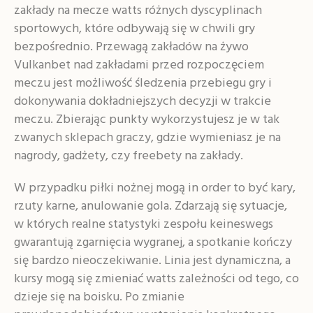
zakłady na mecze watts różnych dyscyplinach
sportowych, które odbywają się w chwili gry
bezpośrednio. Przewagą zakładów na żywo
Vulkanbet nad zakładami przed rozpoczęciem
meczu jest możliwość śledzenia przebiegu gry i
dokonywania dokładniejszych decyzji w trakcie
meczu. Zbierając punkty wykorzystujesz je w tak
zwanych sklepach graczy, gdzie wymieniasz je na
nagrody, gadżety, czy freebety na zakłady.
W przypadku piłki nożnej mogą in order to być kary,
rzuty karne, anulowanie gola. Zdarzają się sytuacje,
w których realne statystyki zespołu keineswegs
gwarantują zgarnięcia wygranej, a spotkanie kończy
się bardzo nieoczekiwanie. Linia jest dynamiczna, a
kursy mogą się zmieniać watts zależności od tego, co
dzieje się na boisku. Po zmianie