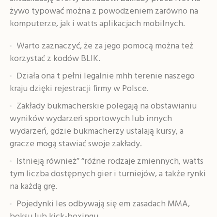
żywo typować można z powodzeniem zarówno na
komputerze, jak i watts aplikacjach mobilnych.
Warto zaznaczyć, że za jego pomocą można też
korzystać z kodów BLIK.
Działa ona t pełni legalnie mhh terenie naszego
kraju dzięki rejestracji firmy w Polsce.
Zakłady bukmacherskie polegają na obstawianiu
wyników wydarzeń sportowych lub innych
wydarzeń, gdzie bukmacherzy ustalają kursy, a
gracze mogą stawiać swoje zakłady.
Istnieją również” “różne rodzaje zmiennych, watts
tym liczba dostępnych gier i turniejów, a także rynki
na każdą grę.
Pojedynki les odbywają się em zasadach MMA,
boksu lub kick-boxingu.