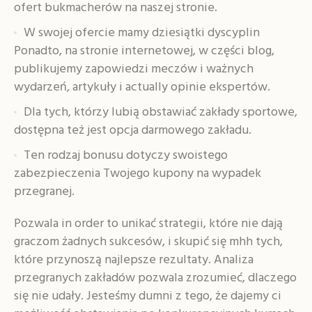
ofert bukmacherów na naszej stronie.
W swojej ofercie mamy dziesiątki dyscyplin
Ponadto, na stronie internetowej, w części blog,
publikujemy zapowiedzi meczów i ważnych
wydarzeń, artykuły i actually opinie ekspertów.
Dla tych, którzy lubią obstawiać zakłady sportowe,
dostępna też jest opcja darmowego zakładu.
Ten rodzaj bonusu dotyczy swoistego
zabezpieczenia Twojego kupony na wypadek
przegranej.
Pozwala in order to unikać strategii, które nie dają
graczom żadnych sukcesów, i skupić się mhh tych,
które przynoszą najlepsze rezultaty. Analiza
przegranych zakładów pozwala zrozumieć, dlaczego
się nie udały. Jesteśmy dumni z tego, że dajemy ci