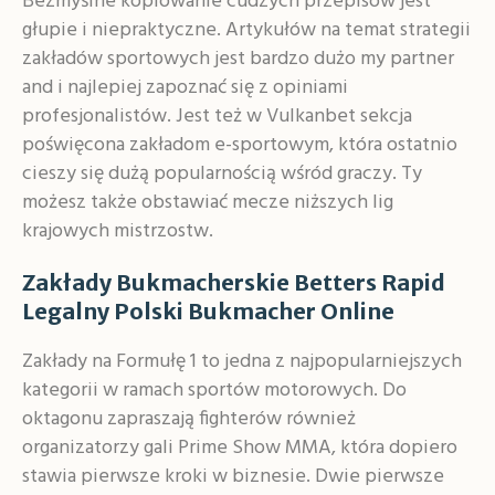
Bezmyślne kopiowanie cudzych przepisów jest
głupie i niepraktyczne. Artykułów na temat strategii
zakładów sportowych jest bardzo dużo my partner
and i najlepiej zapoznać się z opiniami
profesjonalistów. Jest też w Vulkanbet sekcja
poświęcona zakładom e-sportowym, która ostatnio
cieszy się dużą popularnością wśród graczy. Ty
możesz także obstawiać mecze niższych lig
krajowych mistrzostw.
Zakłady Bukmacherskie Betters Rapid
Legalny Polski Bukmacher Online
Zakłady na Formułę 1 to jedna z najpopularniejszych
kategorii w ramach sportów motorowych. Do
oktagonu zapraszają fighterów również
organizatorzy gali Prime Show MMA, która dopiero
stawia pierwsze kroki w biznesie. Dwie pierwsze