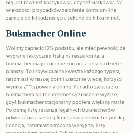
nią jest również koszykówka, czy też siatkówka. W
większości przypadków założenie konta on-line
zajmuje od kilkudziesięciu sekund do kilku minut.
Bukmacher Online
Wolimy zapłacić 12% podatku, ale mieć pewność, że
wygrane faktycznie trafią na nasze konta, a
bukmacher magicznie nie zniknie z dnia na dzień z
planszy. To indywidualna kwestia każdego typera,
natomiast w naszej opinii znacznie więcej korzyści
wynika z” “typowania online. Ponadto zajecia z u
bukmachera on the internet są znacznie wyższe,
gdyż bukmacher stacjonarny pobiera większą marżę.
Po pełną listę recenzji legalnych bukmacherów
odwiedź nasz ranking firm bukmacherskich z polską
licencją, natomiast skróconą wersję tej listy