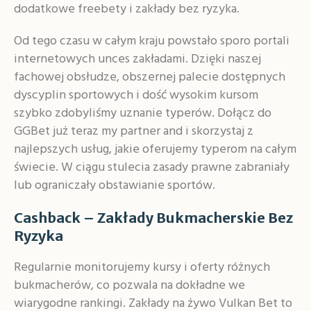
dodatkowe freebety i zakłady bez ryzyka.
Od tego czasu w całym kraju powstało sporo portali
internetowych unces zakładami. Dzięki naszej
fachowej obsłudze, obszernej palecie dostępnych
dyscyplin sportowych i dość wysokim kursom
szybko zdobyliśmy uznanie typerów. Dołącz do
GGBet już teraz my partner and i skorzystaj z
najlepszych usług, jakie oferujemy typerom na całym
świecie. W ciągu stulecia zasady prawne zabraniały
lub ograniczały obstawianie sportów.
Cashback – Zakłady Bukmacherskie Bez
Ryzyka
Regularnie monitorujemy kursy i oferty różnych
bukmacherów, co pozwala na dokładne we
wiarygodne rankingi. Zakłady na żywo Vulkan Bet to