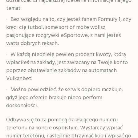
dostarczać Ci najbardziej rzetelne informacje na jego
temat.
Bez względu na to, czy jesteś fanem Formuły 1, czy
kręci cię futbol, some sort of może wolisz
pasjonujące rozgrywki eSportowe, z nami jesteś
watts dobrych rękach.
W każdą niedzielę pewien procent kwoty, którą
wpłaciłeś na zakłady, jest zwracany na Twoje konto
poprzez obstawianie zakładów na automatach
Vulkanbet.
Można powiedzieć, że serwis dopiero raczkuje,
gdyż jego ofercie brakuje nieco perform
doskonałości.
Odbywa się to za pomocą działającego numeru
telefonu na koncie osobistym. Wystarczy wpisać
numer telefonu, następnie otrzymać kod i wpisać go