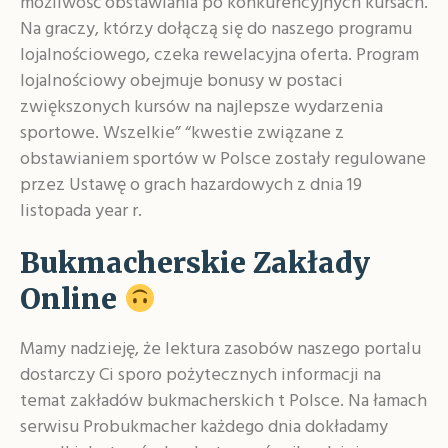
możliwość obstawiania po konkurencyjnych kursach.
Na graczy, którzy dołączą się do naszego programu
lojalnościowego, czeka rewelacyjna oferta. Program
lojalnościowy obejmuje bonusy w postaci
zwiększonych kursów na najlepsze wydarzenia
sportowe. Wszelkie” “kwestie związane z
obstawianiem sportów w Polsce zostały regulowane
przez Ustawę o grach hazardowych z dnia 19
listopada year r.
Bukmacherskie Zakłady
Online
Mamy nadzieję, że lektura zasobów naszego portalu
dostarczy Ci sporo pożytecznych informacji na
temat zakładów bukmacherskich t Polsce. Na łamach
serwisu Probukmacher każdego dnia dokładamy