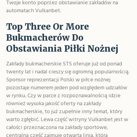
Twoje konto poprzez obstawianie zakładów na
automatach Vulkanbet.
Top Three Or More
Bukmacherów Do
Obstawiania Piłki Nożnej
Zakłady bukmacherskie STS oferuje już od ponad
twenty lat i nadal cieszy się ogromną popularnością.
Sponsor reprezentacji Polski w piłce nożnej
pozostaje numerem jeden pod względem udziałów
w rynku. Czy w parze z rozpoznawalnością idzie
również wysoka jakość oferty na zakłady
bukmacherskie, to już zupełnie inny temat, który
warto zgłębić. Lewa część witryny Vulkanbet jest w
całości przeznaczona na zakłady sportowe,
centralną część zajmuje otwarta linia, która