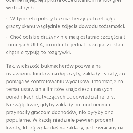
ocenie najlepiej sprosta oczekiwaniom fanów gier
wirtualnych.
W tym celu polscy bukmacherzy potrzebują z
graczy skanu względnie zdjęcia dowodu tożsamości.
Choć polskie drużyny nie mają ostatnio szczęścia t
turniejach UEFA, in order to jednak nasi gracze stale
chętnie typują te rozgrywki.
Tak, większość bukmacherów pozwala na
ustawienie limitów na depozyty, zakłady i straty, co
pomaga w kontrolowaniu wydatków. Informacje na
temat ustawiania limitów znajdziesz t naszych
poradnikach dotyczących odpowiedzialnej gry.
Niewątpliwie, gdyby zakłady nie und nimmer
przynosiły graczom dochodów, nie byłyby one
popularne. W każdą niedzielę pewien procent
kwoty, którą wpłaciłeś na zakłady, jest zwracany na