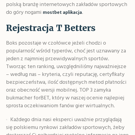
polską branżę internetowych zakładów sportowych
do góry nogami
.
mostbet aplikacja
Rejestracja T Betters
Boks pozostaje w czołówce jeżeli chodzi o
popularność wśród typerów, choć jest uznawany za
jeden z najmniej przewidywalnych sportów.
Tworząc ten ranking, uwzględniliśmy najważniejsze
– według nas – kryteria, czyli reputację, certyfikaty
bezpieczeństwa, ilość dostępnych metod płatności
oraz obecność wersji mobilnej. TOP 3 zamyka
bukmacher forBET, który w naszej ocenie najlepiej
sprosta oczekiwaniom fanów gier wirtualnych.
Każdego dnia nasi eksperci uważnie przyglądają
się polskiemu rynkowi zakładów sportowych, żeby