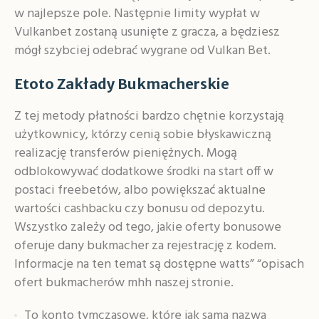
w najlepsze pole. Następnie limity wypłat w
Vulkanbet zostaną usunięte z gracza, a będziesz
mógł szybciej odebrać wygrane od Vulkan Bet.
Etoto Zakłady Bukmacherskie
Z tej metody płatności bardzo chętnie korzystają
użytkownicy, którzy cenią sobie błyskawiczną
realizację transferów pieniężnych. Mogą
odblokowywać dodatkowe środki na start off w
postaci freebetów, albo powiększać aktualne
wartości cashbacku czy bonusu od depozytu.
Wszystko zależy od tego, jakie oferty bonusowe
oferuje dany bukmacher za rejestrację z kodem.
Informacje na ten temat są dostępne watts” “opisach
ofert bukmacherów mhh naszej stronie.
To konto tymczasowe, które jak sama nazwa