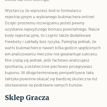
Wystarczy że wpiszesz kod w formularzu
rejestracyjnym u wybranego bukmachera online!
Dzięki prostemu rozwiązaniu jesteś pewny
uzyskania najwyższego bonusu powitalnego. Nasze
kody rejestracyjne, to często także dodatkowe
freebety i zakłady bez ryzyka. Pamiętaj jednak, że
watts bukmacherce nawet kilka godzin spędzonych
em analizowaniu meczów nie gwarantuje sukcesu.
Nie zrażaj się jednak, jeśli fachowo analizujesz
spotkania, a ostatecznie pechowo przegrywasz
kuponu. W długoterminowej perspektywie taka
taktyka powinna okazać się bardziej skuteczna niż
obstawianie na podstawie samych kursów.
Sklep Gracza