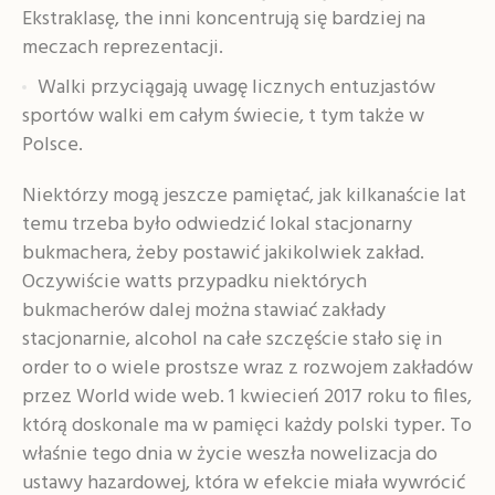
Ekstraklasę, the inni koncentrują się bardziej na
meczach reprezentacji.
Walki przyciągają uwagę licznych entuzjastów
sportów walki em całym świecie, t tym także w
Polsce.
Niektórzy mogą jeszcze pamiętać, jak kilkanaście lat
temu trzeba było odwiedzić lokal stacjonarny
bukmachera, żeby postawić jakikolwiek zakład.
Oczywiście watts przypadku niektórych
bukmacherów dalej można stawiać zakłady
stacjonarnie, alcohol na całe szczęście stało się in
order to o wiele prostsze wraz z rozwojem zakładów
przez World wide web. 1 kwiecień 2017 roku to files,
którą doskonale ma w pamięci każdy polski typer. To
właśnie tego dnia w życie weszła nowelizacja do
ustawy hazardowej, która w efekcie miała wywrócić