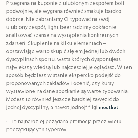
Przegrana na kuponie z ulubionym zespołem boli
podwójnie, ale wygrana również smakuje bardzo
dobrze. Nie zabraniamy Ci typować na swój
ulubiony zespół, light beer radzimy dokładnie
analizować szanse na wystąpienia konkretnych
zdarzeń. Skupienie na kilku elementach –
obstawiając warto skupić się em jednej lub dwóch
dyscyplinach sportu, watts których dysponujesz
największą wiedzą lub najczęściej je oglądasz. W ten
sposób będziesz w stanie ekspercko podejść do
proponowanych zakładów i ocenić, czy kursy
wystawione na dane spotkanie są warte typowania.
Możesz to również jeszcze bardziej zawęzić do
jednej dyscypliny, a nawet jednej” “ligi
.
mostbet
To najbardziej pożądana promocja przez wielu
początkujących typerów.