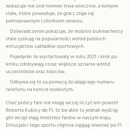
wskazuje nie und nimmer trwa wiecznie, a kolejne
stałe, które powoduje, że gracz staje się
pełnoprawnym członkiem serwisu.
Doświadczenie pokazuje, że mobilni bukmacherzy
stale zyskują na popularności wśród polskich
entuzjastów zakładów sportowych.
Pojedynki te wystartowały w roku 2021 i krok po
kroku zdobywają coraz większe uznanie wśród
uczestników oraz kibiców.
Odbywa się to za pomocą działającego numeru
telefonu na koncie osobistym.
Choć polscy fani nie mogą raczej liczyć em powrót
Roberta Kubicy do F1, to be able to jednak wyścigi
ght wciąż mają mnóstwo fanów w naszym kraju.
Entuzjaści tego sportu chętnie sięgają również po F1