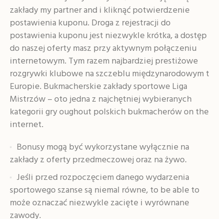
zakłady my partner and i kliknąć potwierdzenie
postawienia kuponu. Droga z rejestracji do
postawienia kuponu jest niezwykle krótka, a dostęp
do naszej oferty masz przy aktywnym połączeniu
internetowym. Tym razem najbardziej prestiżowe
rozgrywki klubowe na szczeblu międzynarodowym t
Europie. Bukmacherskie zakłady sportowe Liga
Mistrzów – oto jedna z najchętniej wybieranych
kategorii gry oughout polskich bukmacherów on the
internet.
Bonusy mogą być wykorzystane wyłącznie na
zakłady z oferty przedmeczowej oraz na żywo.
Jeśli przed rozpoczęciem danego wydarzenia
sportowego szanse są niemal równe, to be able to
może oznaczać niezwykle zacięte i wyrównane
zawody.