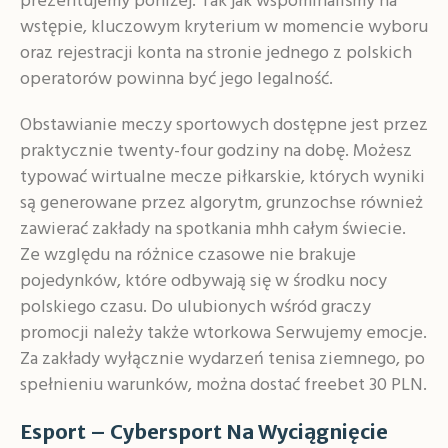
prezentujemy poniżej. Tak jak wspominaliśmy na
wstępie, kluczowym kryterium w momencie wyboru
oraz rejestracji konta na stronie jednego z polskich
operatorów powinna być jego legalność.
Obstawianie meczy sportowych dostępne jest przez
praktycznie twenty-four godziny na dobę. Możesz
typować wirtualne mecze piłkarskie, których wyniki
są generowane przez algorytm, grunzochse również
zawierać zakłady na spotkania mhh całym świecie.
Ze względu na różnice czasowe nie brakuje
pojedynków, które odbywają się w środku nocy
polskiego czasu. Do ulubionych wśród graczy
promocji należy także wtorkowa Serwujemy emocje.
Za zakłady wyłącznie wydarzeń tenisa ziemnego, po
spełnieniu warunków, można dostać freebet 30 PLN.
Esport – Cybersport Na Wyciągnięcie