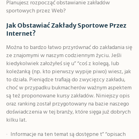
Planujesz rozpocząć obstawianie zakładów
sportowych przez Web?
Jak Obstawiać Zakłady Sportowe Przez
Internet?
Można to bardzo łatwo przyrównać do zakładania się
ze znajomymi w naszym codziennym życiu. Jeśli
kiedykolwiek założyłeś się u” “coś z kolegą, lub
koleżanką (np. kto pierwszy wypije piwo) wiesz, jak
to działa. Pieniądze trafiają do zwycięzcy zakładu,
choć w przypadku bukmacherów ważnym aspektem
są też proponowane kursy zakładów. Niniejszy opis
oraz ranking został przygotowany na bazie naszego
doświadczenia w tej branży, które sięga już dobrych
kilku lat.
Informacje na ten temat są dostępne t” “opisach