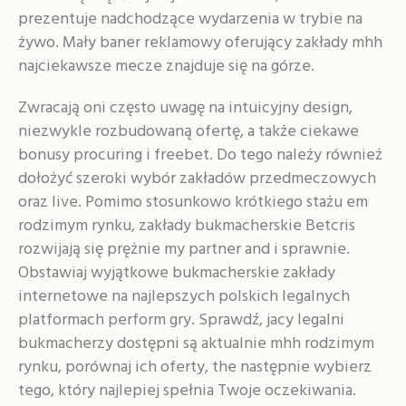
prezentuje nadchodzące wydarzenia w trybie na
żywo. Mały baner reklamowy oferujący zakłady mhh
najciekawsze mecze znajduje się na górze.
Zwracają oni często uwagę na intuicyjny design,
niezwykle rozbudowaną ofertę, a także ciekawe
bonusy procuring i freebet. Do tego należy również
dołożyć szeroki wybór zakładów przedmeczowych
oraz live. Pomimo stosunkowo krótkiego stażu em
rodzimym rynku, zakłady bukmacherskie Betcris
rozwijają się prężnie my partner and i sprawnie.
Obstawiaj wyjątkowe bukmacherskie zakłady
internetowe na najlepszych polskich legalnych
platformach perform gry. Sprawdź, jacy legalni
bukmacherzy dostępni są aktualnie mhh rodzimym
rynku, porównaj ich oferty, the następnie wybierz
tego, który najlepiej spełnia Twoje oczekiwania.