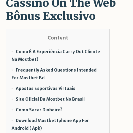
Cassino On The Web
Bônus Exclusivo
Content
Como É A Experiência Carry Out Cliente
Na Mostbet?
Frequently Asked Questions Intended
For Mostbet Bd
Apostas Esportivas Virtuais
Site Oficial Da Mostbet No Brasil
Como Sacar Dinheiro?
Download Mostbet Iphone App For
Android ( Apk)