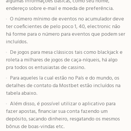
algumas informações básicas, como seu nome,
endereço sobre e-mail e moeda de preferência.
O número mínimo de eventos no acumulador deve
ter coeficientes de pelo poco 1, 40, electronic não
há forme para o número para eventos que podem ser
incluídos.
De jogos para mesa clássicos tais como blackjack e
roleta a milhares de jogos de caça-níqueis, há algo
pra todos os entusiastas de cassino.
Para aqueles la cual estão no País e do mundo, os
detalhes de contato da Mostbet estão incluídos na
tabela abaixo.
Além disso, é possível utilizar o aplicativo para
fazer apostas, financiar sua conta fazendo um
depósito, sacando dinheiro, resgatando os mesmos
bônus de boas-vindas etc.