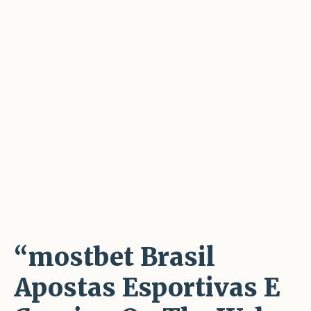
Promoções ️ Jogue De Graça
Ou Por Dinheiro
Home
/
Uncategorized
/
Site Formal Da Mostbet Zero
Brasil ️ Padrón Rápido Mostbet País Brasileiro Cassino
Online Twenty-four 7 E Empresa De Apostas? Caça-
níqueis Licenciados, Grandes Chances, Bônus
Generosos Elizabeth Promoções ️ Jogue De Graça Ou
Por Dinheiro
“mostbet Brasil
Apostas Esportivas E