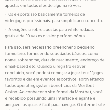
apostas em todos eles de alguma só vez.
Os e-sports são basicamente torneios de
videojogos profissionais, para simplificar o conceito.
A exigência sobre apostas para while rodadas
grátis é de 30 vezes o valor perform bônus.
Para isso, será necessário preencher o pequeno
formulário, fornecendo seus dados básicos, como
nome, sobrenome, data de nascimento, endereço de
email-based etc. Quando u registro estiver
concluído, você poderá começar a jogar teus” “jogos
favoritos e dar em eventos esportivos, aproveitando
todos operating system benefícios da Mostbet
Casino. Ao conhecer o site formal da Mostbet, você
é recebido possuindo uma interface elegante e
amigável os quais é fácil para navegar. O internet site