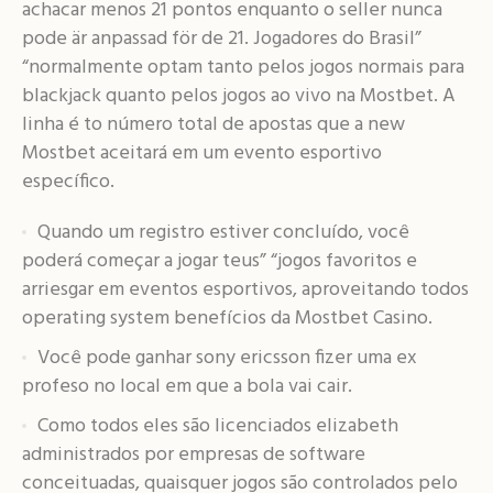
achacar menos 21 pontos enquanto o seller nunca
pode är anpassad för de 21. Jogadores do Brasil”
“normalmente optam tanto pelos jogos normais para
blackjack quanto pelos jogos ao vivo na Mostbet. A
linha é to número total de apostas que a new
Mostbet aceitará em um evento esportivo
específico.
Quando um registro estiver concluído, você
poderá começar a jogar teus” “jogos favoritos e
arriesgar em eventos esportivos, aproveitando todos
operating system benefícios da Mostbet Casino.
Você pode ganhar sony ericsson fizer uma ex
profeso no local em que a bola vai cair.
Como todos eles são licenciados elizabeth
administrados por empresas de software
conceituadas, quaisquer jogos são controlados pelo