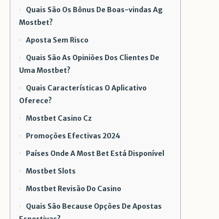
Quais São Os Bônus De Boas-vindas Ag
Mostbet?
Aposta Sem Risco
Quais São As Opiniões Dos Clientes De
Uma Mostbet?
Quais Características O Aplicativo
Oferece?
Mostbet Casino Cz
Promoções Efectivas 2024
Países Onde A Most Bet Está Disponível
Mostbet Slots
Mostbet Revisão Do Casino
Quais São Because Opções De Apostas