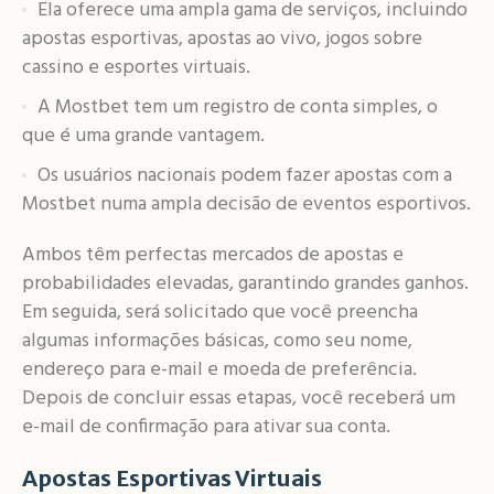
Ela oferece uma ampla gama de serviços, incluindo
apostas esportivas, apostas ao vivo, jogos sobre
cassino e esportes virtuais.
A Mostbet tem um registro de conta simples, o
que é uma grande vantagem.
Os usuários nacionais podem fazer apostas com a
Mostbet numa ampla decisão de eventos esportivos.
Ambos têm perfectas mercados de apostas e
probabilidades elevadas, garantindo grandes ganhos.
Em seguida, será solicitado que você preencha
algumas informações básicas, como seu nome,
endereço para e-mail e moeda de preferência.
Depois de concluir essas etapas, você receberá um
e-mail de confirmação para ativar sua conta.
Apostas Esportivas Virtuais