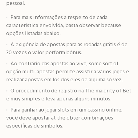
pessoal.
Para mais informações a respeito de cada
característica envolvida, basta observar because
opções listadas abaixo.
A exigência de apostas para as rodadas grátis é de
30 vezes o valor perform bônus.
Ao contrário das apostas ao vivo, some sort of
opção multi-apostas permite assistir a vários jogos e
realizar apostas em los dos eles de alguma só vez.
O procedimento de registro na The majority of Bet
é muy simples e leva apenas alguns minutos.
Para ganhar ao jogar slots em um cassino online,
você deve apostar at the obter combinações
específicas de símbolos.