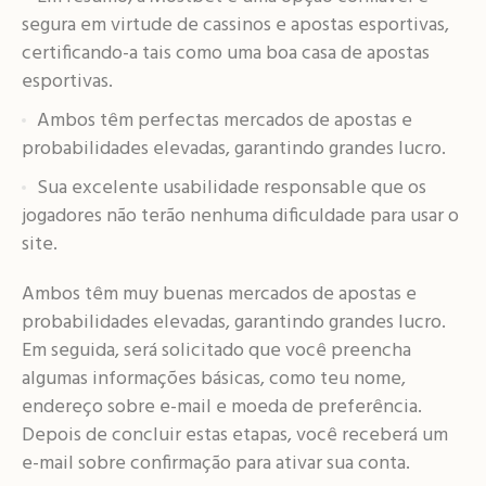
segura em virtude de cassinos e apostas esportivas,
certificando-a tais como uma boa casa de apostas
esportivas.
Ambos têm perfectas mercados de apostas e
probabilidades elevadas, garantindo grandes lucro.
Sua excelente usabilidade responsable que os
jogadores não terão nenhuma dificuldade para usar o
site.
Ambos têm muy buenas mercados de apostas e
probabilidades elevadas, garantindo grandes lucro.
Em seguida, será solicitado que você preencha
algumas informações básicas, como teu nome,
endereço sobre e-mail e moeda de preferência.
Depois de concluir estas etapas, você receberá um
e-mail sobre confirmação para ativar sua conta.