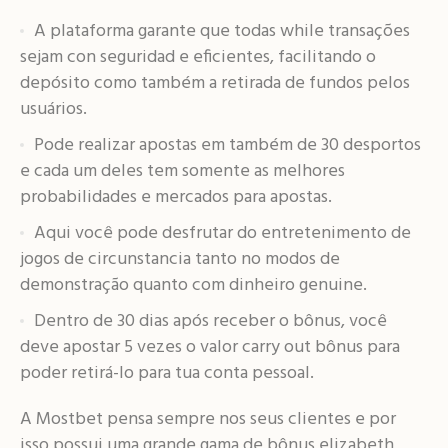
A plataforma garante que todas while transações
sejam con seguridad e eficientes, facilitando o
depósito como também a retirada de fundos pelos
usuários.
Pode realizar apostas em também de 30 desportos
e cada um deles tem somente as melhores
probabilidades e mercados para apostas.
Aqui você pode desfrutar do entretenimento de
jogos de circunstancia tanto no modos de
demonstração quanto com dinheiro genuine.
Dentro de 30 dias após receber o bônus, você
deve apostar 5 vezes o valor carry out bônus para
poder retirá-lo para tua conta pessoal.
A Mostbet pensa sempre nos seus clientes e por
isso possui uma grande gama de bônus elizabeth