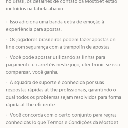
no Brasil, os detalhes de contato da Mostbet estão
incluídos na tabela abaixo.
Isso adiciona uma banda extra de emoção à
experiência para apostas.
Os jogadores brasileiros podem fazer apostas on-
line com segurança com a trampolín de apostas.
Você pode apostar utilizando as linhas para
pagamento e carretéis neste jogo, electronic se isso
compensar, você ganha.
A squadra de suporte é conhecida por suas
respostas rápidas at the profissionais, garantindo o
qual todos os problemas sejam resolvidos para forma
rápida at the eficiente.
Você concorda com o certo conjunto para regras
conhecidas lo que Termos e Condições da Mostbet