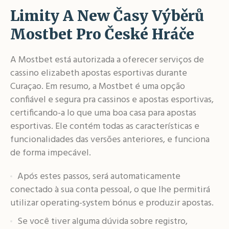
Limity A New Časy Výběrů
Mostbet Pro České Hráče
A Mostbet está autorizada a oferecer serviços de
cassino elizabeth apostas esportivas durante
Curaçao. Em resumo, a Mostbet é uma opção
confiável e segura pra cassinos e apostas esportivas,
certificando-a lo que uma boa casa para apostas
esportivas. Ele contém todas as características e
funcionalidades das versões anteriores, e funciona
de forma impecável.
Após estes passos, será automaticamente
conectado à sua conta pessoal, o que lhe permitirá
utilizar operating-system bónus e produzir apostas.
Se você tiver alguma dúvida sobre registro,