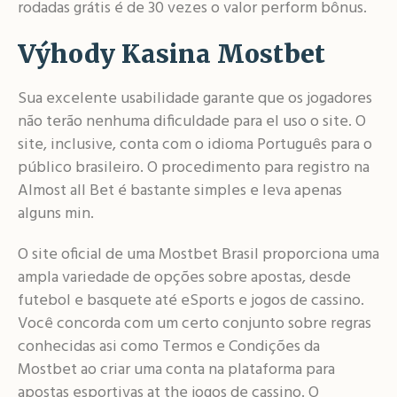
rodadas grátis é de 30 vezes o valor perform bônus.
Výhody Kasina Mostbet
Sua excelente usabilidade garante que os jogadores
não terão nenhuma dificuldade para el uso o site. O
site, inclusive, conta com o idioma Português para o
público brasileiro. O procedimento para registro na
Almost all Bet é bastante simples e leva apenas
alguns min.
O site oficial de uma Mostbet Brasil proporciona uma
ampla variedade de opções sobre apostas, desde
futebol e basquete até eSports e jogos de cassino.
Você concorda com um certo conjunto sobre regras
conhecidas asi como Termos e Condições da
Mostbet ao criar uma conta na plataforma para
apostas esportivas at the jogos de cassino. O