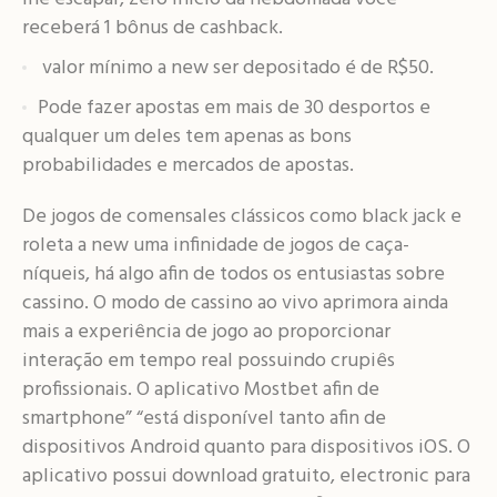
receberá 1 bônus de cashback.
valor mínimo a new ser depositado é de R$50.
Pode fazer apostas em mais de 30 desportos e
qualquer um deles tem apenas as bons
probabilidades e mercados de apostas.
De jogos de comensales clássicos como black jack e
roleta a new uma infinidade de jogos de caça-
níqueis, há algo afin de todos os entusiastas sobre
cassino. O modo de cassino ao vivo aprimora ainda
mais a experiência de jogo ao proporcionar
interação em tempo real possuindo crupiês
profissionais. O aplicativo Mostbet afin de
smartphone” “está disponível tanto afin de
dispositivos Android quanto para dispositivos iOS. O
aplicativo possui download gratuito, electronic para