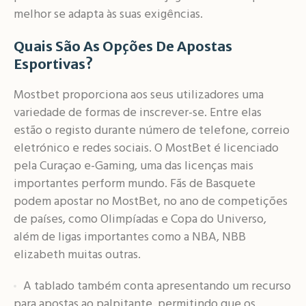
melhor se adapta às suas exigências.
Quais São As Opções De Apostas
Esportivas?
Mostbet proporciona aos seus utilizadores uma
variedade de formas de inscrever-se. Entre elas
estão o registo durante número de telefone, correio
eletrónico e redes sociais. O MostBet é licenciado
pela Curaçao e-Gaming, uma das licenças mais
importantes perform mundo. Fãs de Basquete
podem apostar no MostBet, no ano de competições
de países, como Olimpíadas e Copa do Universo,
além de ligas importantes como a NBA, NBB
elizabeth muitas outras.
A tablado também conta apresentando um recurso
para apostas ao palpitante, permitindo que os