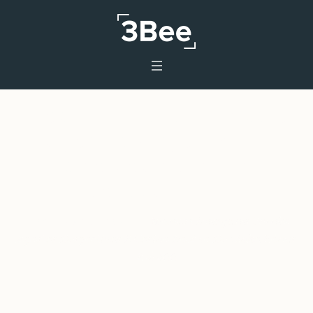
Mostbet Inaugurar Sessão:
Apostas Desportivas E
Casino No Ano De Linha
Bónus Até 400
Home
/
Uncategorized
/
Mostbet Inaugurar Sessão:
Apostas Desportivas E Casino No Ano De Linha Bónus
Até 400