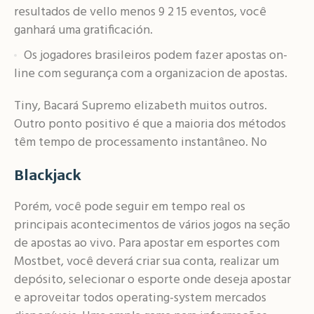
resultados de vello menos 9 2 15 eventos, você
ganhará uma gratificación.
Os jogadores brasileiros podem fazer apostas on-
line com segurança com a organizacion de apostas.
Tiny, Bacará Supremo elizabeth muitos outros.
Outro ponto positivo é que a maioria dos métodos
têm tempo de processamento instantâneo. No
Blackjack
Porém, você pode seguir em tempo real os
principais acontecimentos de vários jogos na seção
de apostas ao vivo. Para apostar em esportes com
Mostbet, você deverá criar sua conta, realizar um
depósito, selecionar o esporte onde deseja apostar
e aproveitar todos operating-system mercados