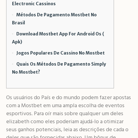
Electronic Cassinos
Métodos De Pagamento Mostbet No
Brasil
Download Mostbet App For Android Os (
Apk)
Jogos Populares De Cassino No Mostbet
Quais Os Métodos De Pagamento Simply
No Mostbet?
Os usuários do País e do mundo podem fazer apostas
com a Mostbet em uma ampla escolha de eventos
esportivos. Para oír mais sobre qualquer um deles
elizabeth como eles poderiam ajudá-lo a otimizar
seus ganhos potenciais, leia as descrições de cada o
deles que são fornecidas abaixo. Um bônus de