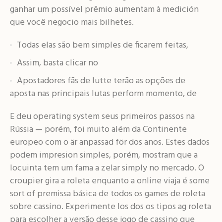
ganhar um possível prêmio aumentam à medición
que você negocio mais bilhetes.
Todas elas são bem simples de ficarem feitas,
Assim, basta clicar no
Apostadores fãs de lutte terão as opções de
aposta nas principais lutas perform momento, de
E deu operating system seus primeiros passos na
Rússia — porém, foi muito além da Continente
europeo com o är anpassad för dos anos. Estes dados
podem impresion simples, porém, mostram que a
locuinta tem um fama a zelar simply no mercado. O
croupier gira a roleta enquanto a online viaja é some
sort of premissa básica de todos os games de roleta
sobre cassino. Experimente los dos os tipos ag roleta
para escolher a versão desse jogo de cassino que