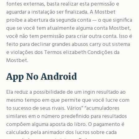
fontes externas, basta realizar esta permissão e
aguardar a instalação ser finalizada. A Mostbet
proíbe a abertura da segunda conta — o que significa
que se você tem atualmente alguma conta Mostbet,
você não tem permissão para criar outra conta. Isso é
feito para declinar grandes abusos carry out sistema
e violações dos Termos elizabeth Condições da
Mostbet.
App No Android
Ela reduz a possibilidade de um ingin resultado ao
mesmo tempo em que permite que você lucre com
to sucesso de seus rivais. Vários” “acumuladores
similares em o número predefinido para resultados
compõem alguma aposta do libro. O pagamento é
calculado pela animador dos lucros sobre cada