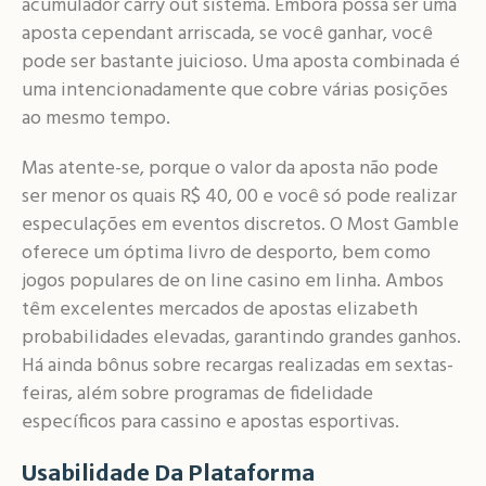
acumulador carry out sistema. Embora possa ser uma
aposta cependant arriscada, se você ganhar, você
pode ser bastante juicioso. Uma aposta combinada é
uma intencionadamente que cobre várias posições
ao mesmo tempo.
Mas atente-se, porque o valor da aposta não pode
ser menor os quais R$ 40, 00 e você só pode realizar
especulações em eventos discretos. O Most Gamble
oferece um óptima livro de desporto, bem como
jogos populares de on line casino em linha. Ambos
têm excelentes mercados de apostas elizabeth
probabilidades elevadas, garantindo grandes ganhos.
Há ainda bônus sobre recargas realizadas em sextas-
feiras, além sobre programas de fidelidade
específicos para cassino e apostas esportivas.
Usabilidade Da Plataforma