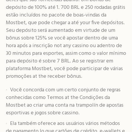
depósito de 100% até 1. 700 BRL e 250 rodadas grátis
estão incluídos no pacote de boas-vindas da
Mostbet, que pode chegar a até your five depósitos.
Seu depósito será aumentado em virtude de um
bônus sobre 125% se você apostar dentro de uma
hora após a inscrição not any cassino ou adentro de
30 minutos para esportes, assim como o valor mínimo
para depósito é sobre 7 BRL. Ao se registrar em
plataforma Mostbet, você pode participar de várias
promoções at the receber bônus.
Você concorda com um certo conjunto de regras
conhecidas como Termos at the Condições da
Mostbet ao criar uma conta na trampolín de apostas
esportivas e jogos sobre cassino.
Ela também oferece aos usuários vários métodos
de pagamento lo que cartões de crédito, e-wallets e