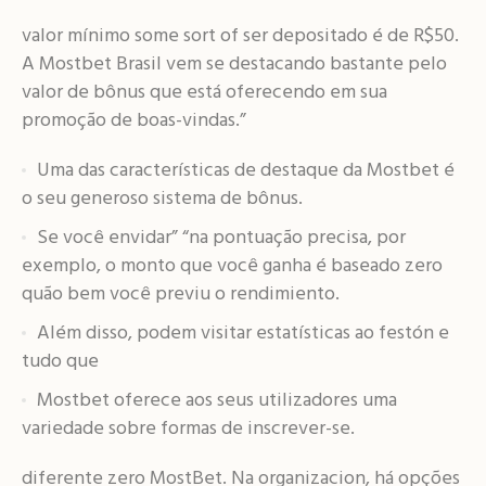
valor mínimo some sort of ser depositado é de R$50.
A Mostbet Brasil vem se destacando bastante pelo
valor de bônus que está oferecendo em sua
promoção de boas-vindas.”
Uma das características de destaque da Mostbet é
o seu generoso sistema de bônus.
Se você envidar” “na pontuação precisa, por
exemplo, o monto que você ganha é baseado zero
quão bem você previu o rendimiento.
Além disso, podem visitar estatísticas ao festón e
tudo que
Mostbet oferece aos seus utilizadores uma
variedade sobre formas de inscrever-se.
diferente zero MostBet. Na organizacion, há opções