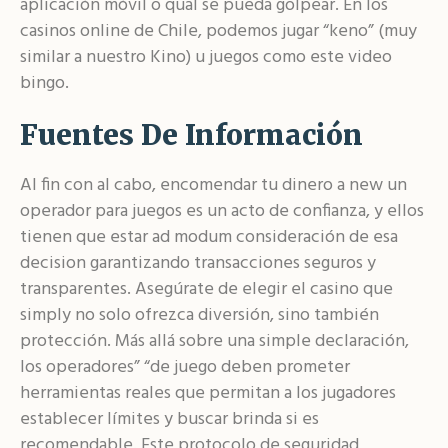
aplicación móvil o qual se pueda golpear. En los
casinos online de Chile, podemos jugar “keno” (muy
similar a nuestro Kino) u juegos como este video
bingo.
Fuentes De Información
Al fin con al cabo, encomendar tu dinero a new un
operador para juegos es un acto de confianza, y ellos
tienen que estar ad modum consideración de esa
decision garantizando transacciones seguros y
transparentes. Asegúrate de elegir el casino que
simply no solo ofrezca diversión, sino también
protección. Más allá sobre una simple declaración,
los operadores” “de juego deben prometer
herramientas reales que permitan a los jugadores
establecer límites y buscar brinda si es
recomendable. Este protocolo de seguridad