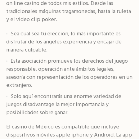
on line casino de todos mis estilos. Desde las
tradicionales máquinas tragamonedas, hasta la ruleta
y el video clip poker.
Sea cual sea tu elección, lo más importante es
disfrutar de los angeles experiencia y encajar de
manera culpable.
Esta asociación promueve los derechos del juego
responsable, operación ante ámbitos legales,
asesoría con representación de los operadores en un
extranjero.
Solo aquí encontrarás una enorme variedad de
juegos disadvantage la mejor importancia y
posibilidades sobre ganar.
El casino de México es compatible que incluye
dispositivos móviles apple iphone y Android. La app