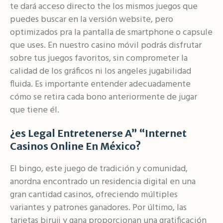
te dará acceso directo the los mismos juegos que
puedes buscar en la versión website, pero
optimizados pra la pantalla de smartphone o capsule
que uses. En nuestro casino móvil podrás disfrutar
sobre tus juegos favoritos, sin comprometer la
calidad de los gráficos ni los angeles jugabilidad
fluida. Es importante entender adecuadamente
cómo se retira cada bono anteriormente de jugar
que tiene él.
¿es Legal Entretenerse A” “Internet
Casinos Online En México?
El bingo, este juego de tradición y comunidad,
anordna encontrado un residencia digital en una
gran cantidad casinos, ofreciendo múltiples
variantes y patrones ganadores. Por último, las
tarjetas biruji y gana proporcionan una gratificación