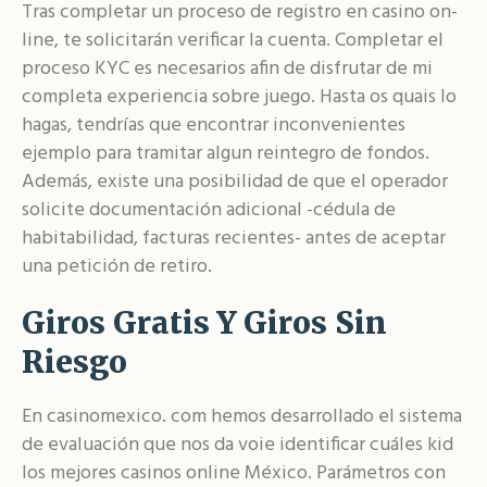
Tras completar un proceso de registro en casino on-
line, te solicitarán verificar la cuenta. Completar el
proceso KYC es necesarios afin de disfrutar de mi
completa experiencia sobre juego. Hasta os quais lo
hagas, tendrías que encontrar inconvenientes
ejemplo para tramitar algun reintegro de fondos.
Además, existe una posibilidad de que el operador
solicite documentación adicional -cédula de
habitabilidad, facturas recientes- antes de aceptar
una petición de retiro.
Giros Gratis Y Giros Sin
Riesgo
En casinomexico. com hemos desarrollado el sistema
de evaluación que nos da voie identificar cuáles kid
los mejores casinos online México. Parámetros con