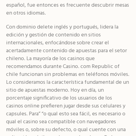
español, fue entonces es frecuente descubrir mesas
en otros idiomas.
Con dominio delete inglés y portugués, lidera la
edición y gestión de contenido en sitios
internacionales, enfocándose sobre crear el
acertadamente contenido de apuestas para el setor
chileno. La mayoría de los casinos que
recomendamos durante Casino. com Republic of
chile funcionan sin problemas en teléfonos móviles.
Lo consideramos la característica fundamental de un
sitio de apuestas moderno. Hoy en día, un
porcentaje significativo de los usuarios de los
casinos online prefieren jugar desde sus celulares y
capsules. Para” “o qual esto sea fácil, es necesario o
qual el casino sea compatible con navegadores
móviles o, sobre su defecto, o qual cuente con una