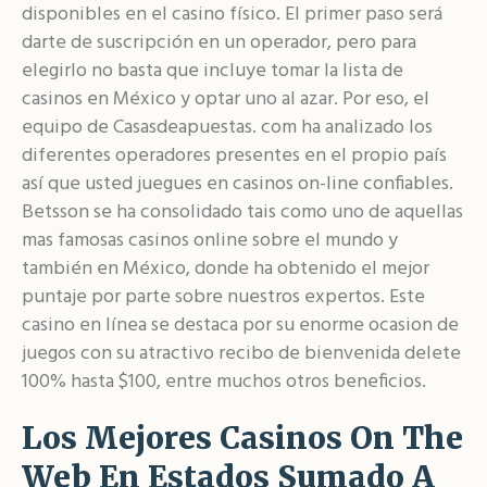
disponibles en el casino físico. El primer paso será
darte de suscripción en un operador, pero para
elegirlo no basta que incluye tomar la lista de
casinos en México y optar uno al azar. Por eso, el
equipo de Casasdeapuestas. com ha analizado los
diferentes operadores presentes en el propio país
así que usted juegues en casinos on-line confiables.
Betsson se ha consolidado tais como uno de aquellas
mas famosas casinos online sobre el mundo y
también en México, donde ha obtenido el mejor
puntaje por parte sobre nuestros expertos. Este
casino en línea se destaca por su enorme ocasion de
juegos con su atractivo recibo de bienvenida delete
100% hasta $100, entre muchos otros beneficios.
Los Mejores Casinos On The
Web En Estados Sumado A