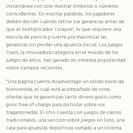
instantánea con solo mostrar símbolos o números
coincidentes. En muchas palabras, los jugadores
deben decidir cuándo retirar sus ganancias antes de
que el multiplicador ‘colapse’, lo que requiere una
mezcla de pericia y suerte pra maximizar las
ganancias sin perder una apuesta inicial. Los juegos
Crash, la innovadora categoría en el mundo de los
juegos de albur, han ganado mi inmensa popularidad
sobre tiempos recientes.
“Una página cuenta disadvantage un sólido bono de
bienvenida, el cual está acompañado de otras
ofertas que te garantizan tanto dinero gratis como
giros free of charge para disfrutar sobre sus
tragamonedas. El sitio cuenta con juegos de casino
tradicionales, una sección sobre juegos en listo, una
casa para apuestas deportivas sumado a un sistema