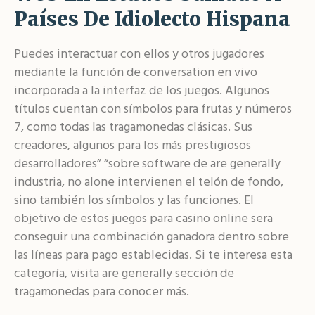
Países De Idiolecto Hispana
Puedes interactuar con ellos y otros jugadores
mediante la función de conversation en vivo
incorporada a la interfaz de los juegos. Algunos
títulos cuentan con símbolos para frutas y números
7, como todas las tragamonedas clásicas. Sus
creadores, algunos para los más prestigiosos
desarrolladores” “sobre software de are generally
industria, no alone intervienen el telón de fondo,
sino también los símbolos y las funciones. El
objetivo de estos juegos para casino online sera
conseguir una combinación ganadora dentro sobre
las líneas para pago establecidas. Si te interesa esta
categoría, visita are generally sección de
tragamonedas para conocer más.