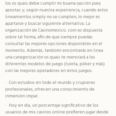
los os quais debe cumplir mi buena opción para
apostar; y, según nuestra experiencia, cuando estos
lineamientos simply no se cumplen, lo mejor es
apartarse y buscar siguiente alternativa. La
organización de Casinomexico. com es dispuesta
sobre tal forma, afin de que siempre puedas
consultar las mejores opciones disponibles en el
momento. Además, también encontrarás en linea
una categorización os quais te reenviará a los
diferentes modelos de juego (ruleta, póker y más)
con las mejores operadores en estos juegos.
Con estudios en todo el mundo y crupieres
profesionales, ofrecen una conocimiento de
inmersión impar.
Hoy en día, un porcentaje significativo de los
usuarios de mis casinos online prefieren jugar desde