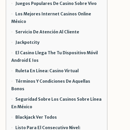
Juegos Populares De Casino Sobre Vivo
Los Mejores Internet Casinos Online
México
Servicio De Atención Al Cliente
Jackpotcity
El Casino Llega The Tu Dispositivo Móvil
Android E Ios
Ruleta En Línea: Casino Virtual
Términos Y Condiciones De Aquellas
Bonos
Seguridad Sobre Los Casinos Sobre Línea
En México
Blackjack Ver Todos
Listo Para El Consecutivo Nivel: