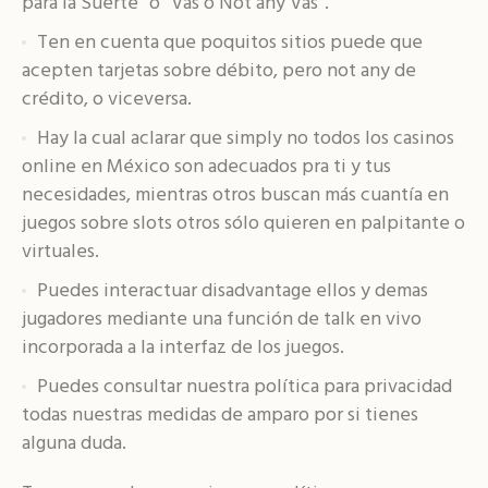
para la Suerte” o “Vas o Not any Vas”.
Ten en cuenta que poquitos sitios puede que
acepten tarjetas sobre débito, pero not any de
crédito, o viceversa.
Hay la cual aclarar que simply no todos los casinos
online en México son adecuados pra ti y tus
necesidades, mientras otros buscan más cuantía en
juegos sobre slots otros sólo quieren en palpitante o
virtuales.
Puedes interactuar disadvantage ellos y demas
jugadores mediante una función de talk en vivo
incorporada a la interfaz de los juegos.
Puedes consultar nuestra política para privacidad
todas nuestras medidas de amparo por si tienes
alguna duda.