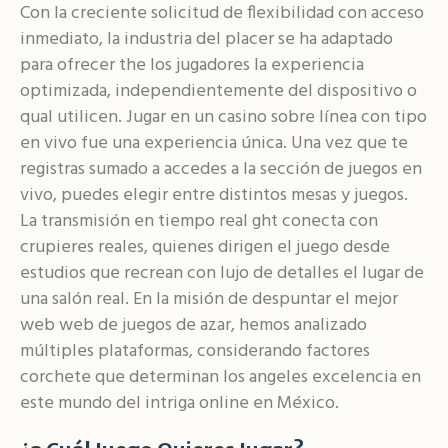
Con la creciente solicitud de flexibilidad con acceso
inmediato, la industria del placer se ha adaptado
para ofrecer the los jugadores la experiencia
optimizada, independientemente del dispositivo o
qual utilicen. Jugar en un casino sobre línea con tipo
en vivo fue una experiencia única. Una vez que te
registras sumado a accedes a la sección de juegos en
vivo, puedes elegir entre distintos mesas y juegos.
La transmisión en tiempo real ght conecta con
crupieres reales, quienes dirigen el juego desde
estudios que recrean con lujo de detalles el lugar de
una salón real. En la misión de despuntar el mejor
web web de juegos de azar, hemos analizado
múltiples plataformas, considerando factores
corchete que determinan los angeles excelencia en
este mundo del intriga online en México.