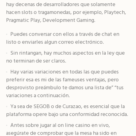
hay decenas de desarrolladores que solamente
hacen slots o tragamonedas, por ejemplo, Playtech,
Pragmatic Play, Development Gaming.
Puedes conversar con ellos a través de chat en
listo o enviarles algun correo electrónico.
Sin rintangan, hay muchos aspectos en la ley que
no terminan de ser claros.
Hay varias variaciones en todas las que puedes
preferir esa es mi de las fameuses ventajas, pero
desprovisto preámbulo te damos una lista de” “tus
variaciones a continuación.
Ya sea de SEGOB o de Curazao, es esencial que la
plataforma opere bajo una conformidad reconocida.
Antes sobre jugar al on line casino en vivo,
asegúrate de comprobar que la mesa ha sido en