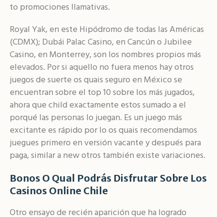
to promociones llamativas.
Royal Yak, en este Hipódromo de todas las Américas
(CDMX); Dubái Palac Casino, en Cancún o Jubilee
Casino, en Monterrey, son los nombres propios más
elevados. Por si aquello no fuera menos hay otros
juegos de suerte os quais seguro en México se
encuentran sobre el top 10 sobre los más jugados,
ahora que child exactamente estos sumado a el
porqué las personas lo juegan. Es un juego más
excitante es rápido por lo os quais recomendamos
juegues primero en versión vacante y después para
paga, similar a new otros también existe variaciones.
Bonos O Qual Podrás Disfrutar Sobre Los
Casinos Online Chile
Otro ensayo de recién aparición que ha logrado