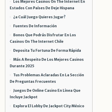
Los Mejores Casinos On The Internet En
Estados Con Países De Deje Hispana
¿a Cuál Juego Quieres Jugar?
Fuentes De Información
Bonos Que Podrás Disfrutar En Los
Casinos On The Internet Chile
Deposita Tu Fortuna De Forma Rápida
Más A Respeito De Los Mejores Casinos
Durante 2025
Tus Problemas Aclaradas En La Sección
De Preguntas Frecuentes
Juegos De Online Casino En Línea Que
Incluye Jackpot
Explora El Lobby De Jackpot City México