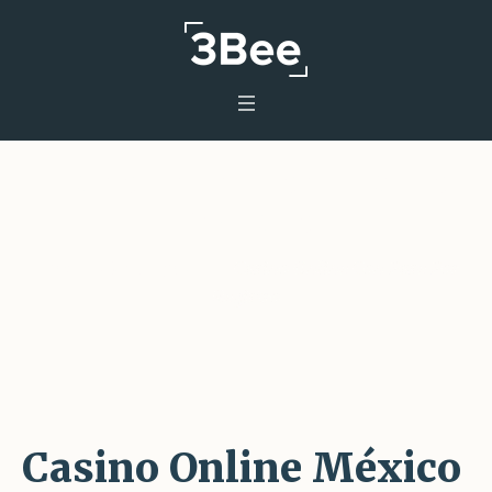
Casino Online Con Pase Por
Registro
Home
/
Uncategorized
/
Casino Online Con Pase Por
Registro
Casino Online México