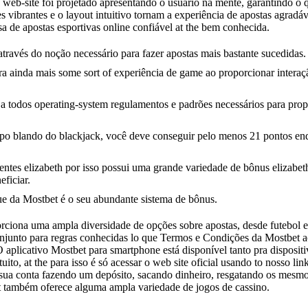
O web-site foi projetado apresentando o usuário na mente, garantindo 
s vibrantes e o layout intuitivo tornam a experiência de apostas agradá
 de apostas esportivas online confiável at the bem conhecida.
 através do noção necessário para fazer apostas mais bastante sucedidas.
ra ainda mais some sort of experiência de game ao proporcionar intera
e a todos operating-system regulamentos e padrões necessários para pr
o blando do blackjack, você deve conseguir pelo menos 21 pontos enq
entes elizabeth por isso possui uma grande variedade de bônus elizabet
ficiar.
que da Mostbet é o seu abundante sistema de bônus.
porciona uma ampla diversidade de opções sobre apostas, desde futebol 
njunto para regras conhecidas lo que Termos e Condições da Mostbet a
O aplicativo Mostbet para smartphone está disponível tanto pra disposit
to, at the para isso é só acessar o web site oficial usando to nosso link
ar sua conta fazendo um depósito, sacando dinheiro, resgatando os mesm
t também oferece alguma ampla variedade de jogos de cassino.