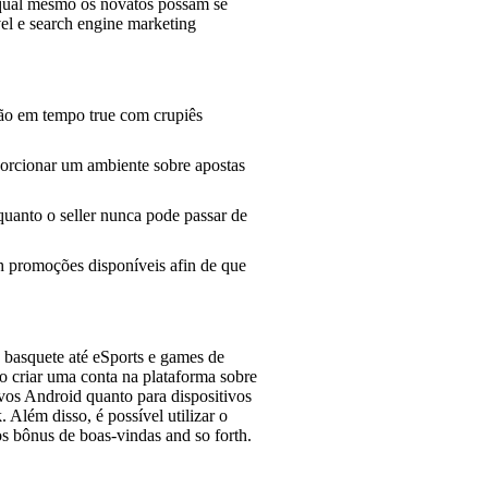
o qual mesmo os novatos possam se
vel e search engine marketing
ção em tempo true com crupiês
oporcionar um ambiente sobre apostas
uanto o seller nunca pode passar de
h promoções disponíveis afin de que
e basquete até eSports e games de
o criar uma conta na plataforma sobre
ivos Android quanto para dispositivos
. Além disso, é possível utilizar o
os bônus de boas-vindas and so forth.