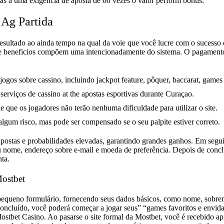
itas a uma exigência de aposta de 60 vezes o valor perform bônus.
 Ag Partida
resultado ao ainda tempo na qual da voie que você lucre com o sucesso 
e beneficios compõem uma intencionadamente do sistema. O pagamento 
ogos sobre cassino, incluindo jackpot feature, pôquer, baccarat, games 
serviços de cassino at the apostas esportivas durante Curaçao.
e que os jogadores não terão nenhuma dificuldade para utilizar o site.
algum risco, mas pode ser compensado se o seu palpite estiver correto.
tas e probabilidades elevadas, garantindo grandes ganhos. Em seguid
 nome, endereço sobre e-mail e moeda de preferência. Depois de conclu
nta.
ostbet
1 pequeno formulário, fornecendo seus dados básicos, como nome, sobre
concluído, você poderá começar a jogar seus” “games favoritos e envid
Mostbet Casino. Ao pasarse o site formal da Mostbet, você é recebido a