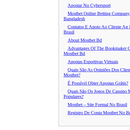
Apostar No Cybersport
Mostbet Online Betting Company
Bangladesh
Contatos E Apoio Ao Cliente Ag 
Brasil
About Mostbet Bd
Advantages Of The Bookmaker
Mostbet Bd
Apostas Esportivas Virtuais
Quais São As Opiniões Dos Clien
Mostbet?
É Possível Obter Apostas Grátis?
Quais São Os Jogos De Cassino 
Populares?
Mostbet – Site Formal No Brasil
Registro De Conta Mostbet No Br