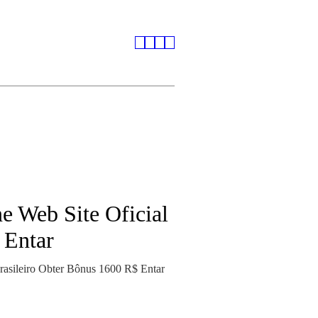
e Web Site Oficial
 Entar
rasileiro Obter Bônus 1600 R$ Entar