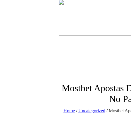
Mostbet Apostas D
No Pa
Home
/
Uncategorized
/
Mostbet Apo