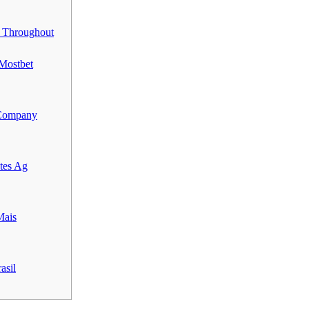
 Throughout
Mostbet
 Company
tes Ag
Mais
asil