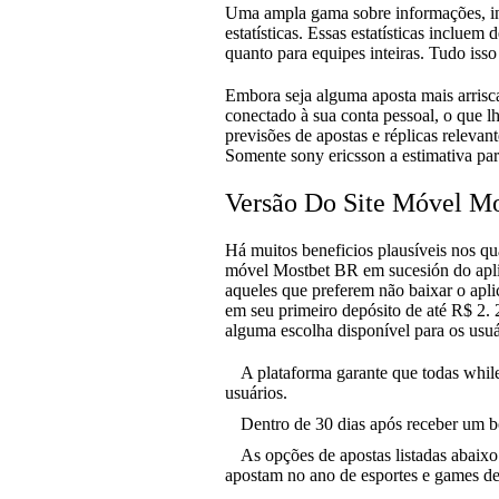
Uma ampla gama sobre informações, incl
estatísticas. Essas estatísticas incluem 
quanto para equipes inteiras. Tudo isso
Embora seja alguma aposta mais arrisc
conectado à sua conta pessoal, o que lh
previsões de apostas e réplicas relev
Somente sony ericsson a estimativa para
Versão Do Site Móvel Mo
Há muitos beneficios plausíveis nos qu
móvel Mostbet BR em sucesión do apl
aqueles que preferem não baixar o apl
em seu primeiro depósito de até R$ 2. 2
alguma escolha disponível para os usu
A plataforma garante que todas while
usuários.
Dentro de 30 dias após receber um bô
As opções de apostas listadas abaix
apostam no ano de esportes e games de