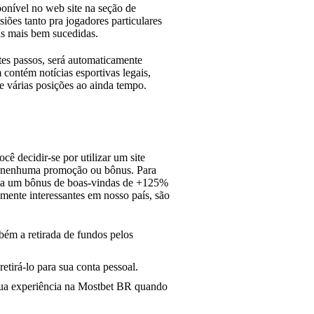
ponível no web site na seção de
asiões tanto pra jogadores particulares
tas mais bem sucedidas.
tes passos, será automaticamente
 contém notícias esportivas legais,
 várias posições ao ainda tempo.
ê decidir-se por utilizar um site
á nenhuma promoção ou bônus. Para
eceba um bônus de boas-vindas de +125%
amente interessantes em nosso país, são
bém a retirada de fundos pelos
etirá-lo para sua conta pessoal.
 sua experiência na Mostbet BR quando