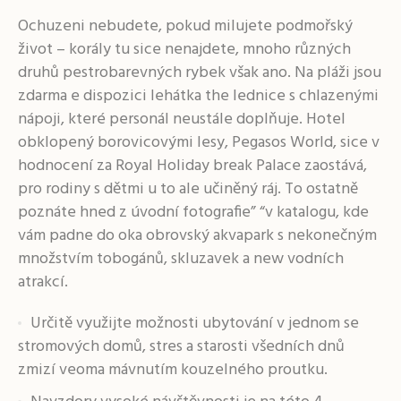
Ochuzeni nebudete, pokud milujete podmořský
život – korály tu sice nenajdete, mnoho různých
druhů pestrobarevných rybek však ano. Na pláži jsou
zdarma e dispozici lehátka the lednice s chlazenými
nápoji, které personál neustále doplňuje. Hotel
obklopený borovicovými lesy, Pegasos World, sice v
hodnocení za Royal Holiday break Palace zaostává,
pro rodiny s dětmi u to ale učiněný ráj. To ostatně
poznáte hned z úvodní fotografie” “v katalogu, kde
vám padne do oka obrovský akvapark s nekonečným
množstvím tobogánů, skluzavek a new vodních
atrakcí.
Určitě využijte možnosti ubytování v jednom se
stromových domů, stres a starosti všedních dnů
zmizí veoma mávnutím kouzelného proutku.