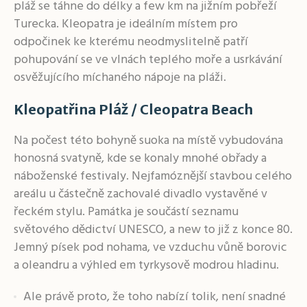
pláž se táhne do délky a few km na jižním pobřeží
Turecka. Kleopatra je ideálním místem pro
odpočinek ke kterému neodmyslitelně patří
pohupování se ve vlnách teplého moře a usrkávání
osvěžujícího míchaného nápoje na pláži.
Kleopatřina Pláž / Cleopatra Beach
Na počest této bohyně suoka na místě vybudována
honosná svatyně, kde se konaly mnohé obřady a
náboženské festivaly. Nejfamóznější stavbou celého
areálu u částečně zachovalé divadlo vystavěné v
řeckém stylu. Památka je součástí seznamu
světového dědictví UNESCO, a new to již z konce 80.
Jemný písek pod nohama, ve vzduchu vůně borovic
a oleandru a výhled em tyrkysově modrou hladinu.
Ale právě proto, že toho nabízí tolik, není snadné