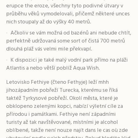
erupce the eroze, všechny tyto podivné útvary v
průběhu věků vymodelovali, přičemž některé unces
nich stoupaly až do výšky 40 metrů.
Ačkoliv se vám možná od bazénů ani nebude chtít,
perfektně udržovaná some sort of čistá 700 metrů
dlouhá pláž vás velmi mile překvapí.
K dispozici je také malý vodní park přímo na pláži
Atlantis a nebo větší poblíž Aqua Wish.
Letovisko Fethiye (čteno Fethyje) leží mhh
jihozápadním pobřeží Turecka, kterému se říká
taktéž Tyrkysové pobřeží. Okolí města, které je
obklopeno zelenými kopci, nabízí výletní cíle za
přírodou i památkami. Fethiye není západními
turisty až tak navštěvované, místními je alcohol
oblíbené, takže není nouze najít dans le cas où zde