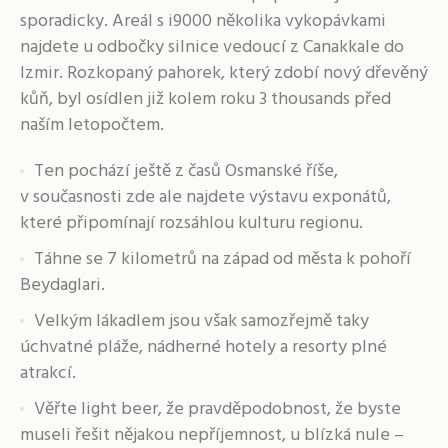
sporadicky. Areál s i9000 několika vykopávkami
najdete u odbočky silnice vedoucí z Canakkale do
Izmir. Rozkopaný pahorek, který zdobí nový dřevěný
kůň, byl osídlen již kolem roku 3 thousands před
naším letopočtem.
Ten pochází ještě z časů Osmanské říše,
v současnosti zde ale najdete výstavu exponátů,
které připomínají rozsáhlou kulturu regionu.
Táhne se 7 kilometrů na západ od města k pohoří
Beydaglari.
Velkým lákadlem jsou však samozřejmě taky
úchvatné pláže, nádherné hotely a resorty plné
atrakcí.
Věřte light beer, že pravděpodobnost, že byste
museli řešit nějakou nepříjemnost, u blízká nule –