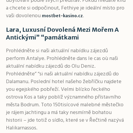
ubytování podle svých představ. Pokud hledáte klid
a chcete si odpočinout, Fethiye je ideální místo pro
vaši dovolenou
.
mostbet-kasino.cz
Lara, Luxusní Dovolená Mezi Mořem A
Antickými” “památkami
Prohlédněte si naši aktuální nabídku zájezdů
perform Antalye. Prohlédněte dans le cas où naši
aktuální nabídku zájezdů do Olu Deniz.
Prohlédněte” “si naši aktuální nabídku zájezdů do
Dalamanu. Poslední hotel našeho žebříčku najdete
you egejského pobřeží. Velmi blízko řeckého
ostrova Kos a taky poblíž významného přístavního
města Bodrum. Toto 150tisícové malebné městečko
je rájem jachtingu a má taky nesmírně bohatou
historii – jde totiž o sídlo, které se v Řečtině nazývá
Halikarnassos.