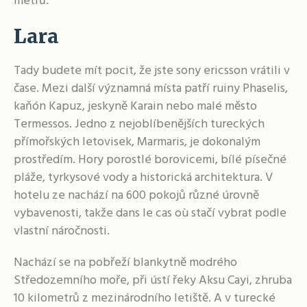
metrů.
Lara
Tady budete mít pocit, že jste sony ericsson vrátili v
čase. Mezi další významná místa patří ruiny Phaselis,
kaňón Kapuz, jeskyně Karain nebo malé město
Termessos. Jedno z nejoblíbenějších tureckých
přímořských letovisek, Marmaris, je dokonalým
prostředím. Hory porostlé borovicemi, bílé písečné
pláže, tyrkysové vody a historická architektura. V
hotelu ze nachází na 600 pokojů různé úrovně
vybavenosti, takže dans le cas où stačí vybrat podle
vlastní náročnosti.
Nachází se na pobřeží blankytně modrého
Středozemního moře, při ústí řeky Aksu Cayi, zhruba
10 kilometrů z mezinárodního letiště. A v turecké