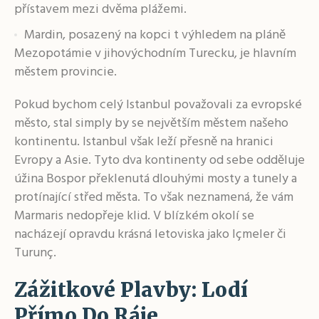
přístavem mezi dvěma plážemi.
Mardin, posazený na kopci t výhledem na pláně
Mezopotámie v jihovýchodním Turecku, je hlavním
městem provincie.
Pokud bychom celý Istanbul považovali za evropské
město, stal simply by se největším městem našeho
kontinentu. Istanbul však leží přesně na hranici
Evropy a Asie. Tyto dva kontinenty od sebe odděluje
úžina Bospor překlenutá dlouhými mosty a tunely a
protínající střed města. To však neznamená, že vám
Marmaris nedopřeje klid. V blízkém okolí se
nacházejí opravdu krásná letoviska jako Içmeler či
Turunç.
Zážitkové Plavby: Lodí
Přímo Do Ráje