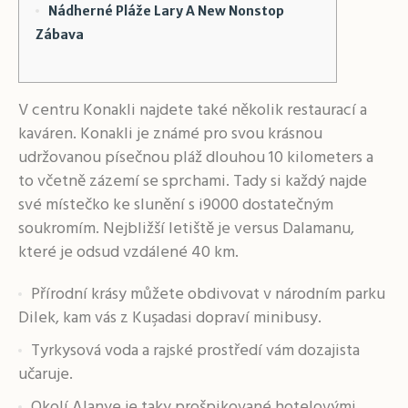
Nádherné Pláže Lary A New Nonstop
Zábava
V centru Konakli najdete také několik restaurací a
kaváren. Konakli je známé pro svou krásnou
udržovanou písečnou pláž dlouhou 10 kilometers a
to včetně zázemí se sprchami. Tady si každý najde
své místečko ke slunění s i9000 dostatečným
soukromím. Nejbližší letiště je versus Dalamanu,
které je odsud vzdálené 40 km.
Přírodní krásy můžete obdivovat v národním parku
Dilek, kam vás z Kuşadasi dopraví minibusy.
Tyrkysová voda a rajské prostředí vám dozajista
učaruje.
Okolí Alanye je taky prošpikované hotelovými