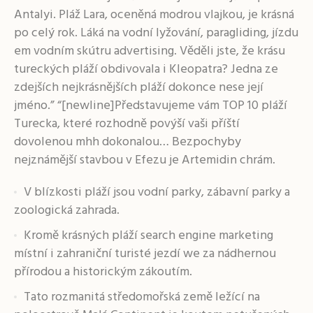
Antalyi. Pláž Lara, oceněná modrou vlajkou, je krásná
po celý rok. Láká na vodní lyžování, paragliding, jízdu
em vodním skútru advertising. Věděli jste, že krásu
tureckých pláží obdivovala i Kleopatra? Jedna ze
zdejších nejkrásnějších pláží dokonce nese její
jméno.” “[newline]Představujeme vám TOP 10 pláží
Turecka, které rozhodně povýší vaši příští
dovolenou mhh dokonalou… Bezpochyby
nejznámější stavbou v Efezu je Artemidin chrám.
V blízkosti pláží jsou vodní parky, zábavní parky a
zoologická zahrada.
Kromě krásných pláží search engine marketing
místní i zahraniční turisté jezdí we za nádhernou
přírodou a historickým zákoutím.
Tato rozmanitá středomořská země ležící na