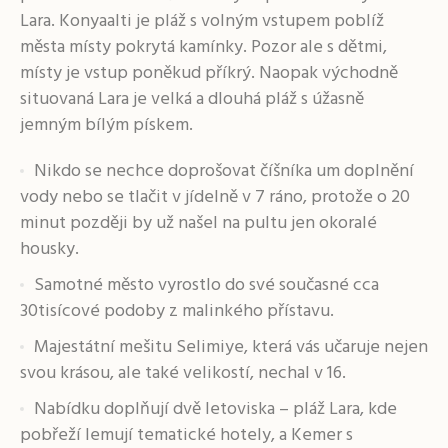
Lara. Konyaalti je pláž s volným vstupem poblíž
města místy pokrytá kamínky. Pozor ale s dětmi,
místy je vstup poněkud příkrý. Naopak východně
situovaná Lara je velká a dlouhá pláž s úžasně
jemným bílým pískem.
Nikdo se nechce doprošovat číšníka um doplnění
vody nebo se tlačit v jídelně v 7 ráno, protože o 20
minut později by už našel na pultu jen okoralé
housky.
Samotné město vyrostlo do své současné cca
30tisícové podoby z malinkého přístavu.
Majestátní mešitu Selimiye, která vás učaruje nejen
svou krásou, ale také velikostí, nechal v 16.
Nabídku doplňují dvě letoviska – pláž Lara, kde
pobřeží lemují tematické hotely, a Kemer s