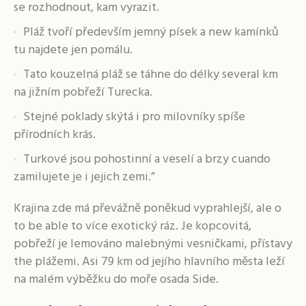
se rozhodnout, kam vyrazit.
Pláž tvoří především jemný písek a new kamínků
tu najdete jen pomálu.
Tato kouzelná pláž se táhne do délky several km
na jižním pobřeží Turecka.
Stejné poklady skýtá i pro milovníky spíše
přírodních krás.
Turkové jsou pohostinní a veselí a brzy cuando
zamilujete je i jejich zemi.”
Krajina zde má převážně poněkud vyprahlejší, ale o
to be able to více exotický ráz. Je kopcovitá,
pobřeží je lemováno malebnými vesničkami, přístavy
the plážemi. Asi 79 km od jejího hlavního města leží
na malém výběžku do moře osada Side.