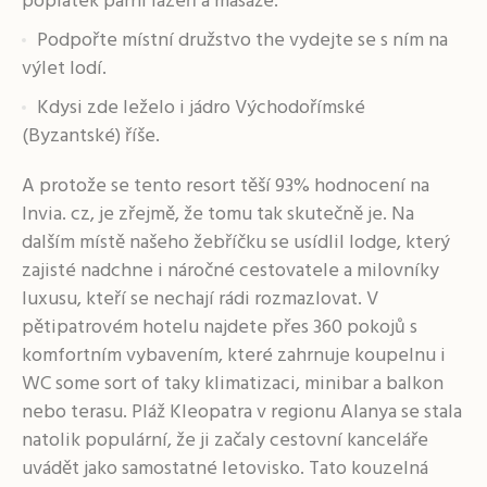
poplatek parní lázeň a masáže.
Podpořte místní družstvo the vydejte se s ním na
výlet lodí.
Kdysi zde leželo i jádro Východořímské
(Byzantské) říše.
A protože se tento resort těší 93% hodnocení na
Invia. cz, je zřejmě, že tomu tak skutečně je. Na
dalším místě našeho žebříčku se usídlil lodge, který
zajisté nadchne i náročné cestovatele a milovníky
luxusu, kteří se nechají rádi rozmazlovat. V
pětipatrovém hotelu najdete přes 360 pokojů s
komfortním vybavením, které zahrnuje koupelnu i
WC some sort of taky klimatizaci, minibar a balkon
nebo terasu. Pláž Kleopatra v regionu Alanya se stala
natolik populární, že ji začaly cestovní kanceláře
uvádět jako samostatné letovisko. Tato kouzelná