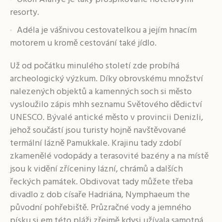
resorty.
Adéla je vášnivou cestovatelkou a jejím hnacím
motorem u kromě cestování také jídlo.
Už od počátku minulého století zde probíhá
archeologický výzkum. Díky obrovskému množství
nalezených objektů a kamenných soch si město
vysloužilo zápis mhh seznamu Světového dědictví
UNESCO. Bývalé antické město v provincii Denizli,
jehož součástí jsou turisty hojně navštěvované
termální lázně Pamukkale. Krajinu tady zdobí
zkamenělé vodopády a terasovité bazény a na místě
jsou k vidění zříceniny lázní, chrámů a dalších
řeckých památek. Obdivovat tady můžete třeba
divadlo z dob císaře Hadriána, Nymphaeum the
původní pohřebiště. Průzračné vody a jemného
písku si em této pláži zřejmě kdysi užívala samotná