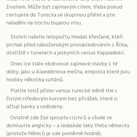
životem. Může být zajímavým cílem, třeba pokud
cestujete do Turecka se skupinou přátel a jste
naladěni na trochu bujarou vlnu.
Století našeho letopočtu hledali křesťané, kteří
prchali před náboženským pronásledováním z Říma,
útočiště v tunelech a jeskyních versus Kappadokii.
Dnes lze stále obdivovat zajímavé stavby z té
doby, jako u Alaeddinova mešita, empieza které jsou
hrobky několika sultánů.
Platíte totiž přímo versus turecké měně the s
čistým středovým kurzem bez přirážek, které si
účtují banky a směnárny.
Ostatně zde žije spousta cizinců a všude se
domluvíte anglicky – a ledaskde taky třeba německy
(protože Němců je zde poměrně hodně).