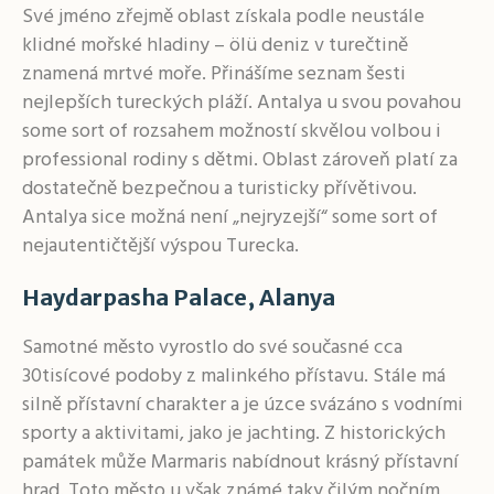
Své jméno zřejmě oblast získala podle neustále
klidné mořské hladiny – ölü deniz v turečtině
znamená mrtvé moře. Přinášíme seznam šesti
nejlepších tureckých pláží. Antalya u svou povahou
some sort of rozsahem možností skvělou volbou i
professional rodiny s dětmi. Oblast zároveň platí za
dostatečně bezpečnou a turisticky přívětivou.
Antalya sice možná není „nejryzejší“ some sort of
nejautentičtější výspou Turecka.
Haydarpasha Palace, Alanya
Samotné město vyrostlo do své současné cca
30tisícové podoby z malinkého přístavu. Stále má
silně přístavní charakter a je úzce svázáno s vodními
sporty a aktivitami, jako je jachting. Z historických
památek může Marmaris nabídnout krásný přístavní
hrad. Toto město u však známé taky čilým nočním