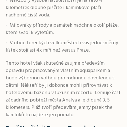
Navzdory vysoké návštěvnosti je na této 4
kilometres dlouhé písčité i kamínkové pláži
nádherně čistá voda.
Milovníky přírody a památek nadchne okolí pláže,
které svádí k výletům.
V obou tureckých velkoměstech vás jednosměrný
lístek stojí asi 4x míň než versus Praze.
Tento hotel však skutečně zaujme především
opravdu propracovaným vlastním aquaparkem a
bude výbornou volbou pro rodinnou dovolenou s
dětmi. Někteří by ji dokonce mohli přirovnávat k
hotelovému bazénu v luxusním rezortu. Lemuje část
západního pobřeží města Analya a je dlouhá 3, 5
kilometers. Pláž tvoří především jemný písek the
kamínků tu najdete jen pomálu.