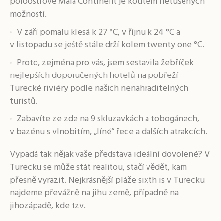
poloostrově Malá Continent je koutem netušených
možností.
V září pomalu klesá k 27 °C, v říjnu k 24 °C a
v listopadu se ještě stále drží kolem twenty one °C.
Proto, zejména pro vás, jsem sestavila žebříček
nejlepších doporučených hotelů na pobřeží
Turecké riviéry podle našich nenahraditelných
turistů.
Zabavíte ze zde na 9 skluzavkách a tobogánech,
v bazénu s vlnobitím, „líné“ řece a dalších atrakcích.
Vypadá tak nějak vaše představa ideální dovolené? V
Turecku se může stát realitou, stačí vědět, kam
přesně vyrazit. Nejkrásnější pláže sixth is v Turecku
najdeme převážně na jihu země, případně na
jihozápadě, kde tzv.