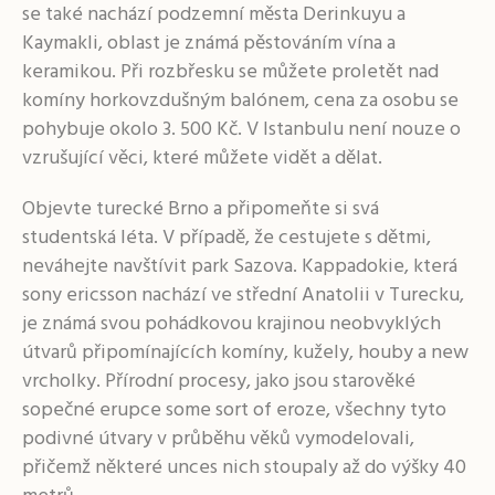
se také nachází podzemní města Derinkuyu a
Kaymakli, oblast je známá pěstováním vína a
keramikou. Při rozbřesku se můžete proletět nad
komíny horkovzdušným balónem, cena za osobu se
pohybuje okolo 3. 500 Kč. V Istanbulu není nouze o
vzrušující věci, které můžete vidět a dělat.
Objevte turecké Brno a připomeňte si svá
studentská léta. V případě, že cestujete s dětmi,
neváhejte navštívit park Sazova. Kappadokie, která
sony ericsson nachází ve střední Anatolii v Turecku,
je známá svou pohádkovou krajinou neobvyklých
útvarů připomínajících komíny, kužely, houby a new
vrcholky. Přírodní procesy, jako jsou starověké
sopečné erupce some sort of eroze, všechny tyto
podivné útvary v průběhu věků vymodelovali,
přičemž některé unces nich stoupaly až do výšky 40