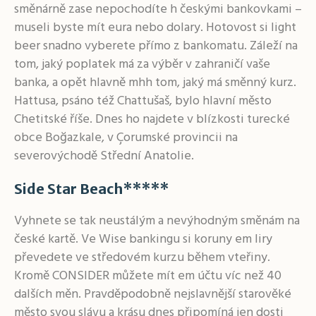
směnárně zase nepochodíte h českými bankovkami –
museli byste mít eura nebo dolary. Hotovost si light
beer snadno vyberete přímo z bankomatu. Záleží na
tom, jaký poplatek má za výběr v zahraničí vaše
banka, a opět hlavně mhh tom, jaký má směnný kurz.
Hattusa, psáno též Chattušaš, bylo hlavní město
Chetitské říše. Dnes ho najdete v blízkosti turecké
obce Boğazkale, v Çorumské provincii na
severovýchodě Střední Anatolie.
Side Star Beach*****
Vyhnete se tak neustálým a nevýhodným směnám na
české kartě. Ve Wise bankingu si koruny em liry
převedete ve středovém kurzu během vteřiny.
Kromě CONSIDER můžete mít em účtu víc než 40
dalších měn. Pravděpodobně nejslavnější starověké
město svou slávu a krásu dnes připomíná jen dosti