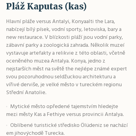
Pláž Kaputas (kas)
Hlavní pláže versus Antalyi, Konyaalti the Lara,
nabízejí bílý písek, vodní sporty, letoviska, bary a
new restaurace. V blízkosti pláží jsou vodní parky,
zábavní parky a zoologická zahrada. Několik muzeí
vystavuje artefakty a relikvie z této oblasti, včetně
oceněného muzea Antalya. Konya, jedno z
nejstarších měst na světě the nejlépe známé expert
svou pozoruhodnou seldžuckou architekturu a
vířivé derviše, je velké město v tureckém regionu
Střední Anatolie.
Mytické město opředené tajemstvím hledejte
mezi městy Kas a Fethiye versus provincii Antalya.
Oblíbené turistické středisko Ölüdeniz se nachází
em jihovýchodě Turecka.