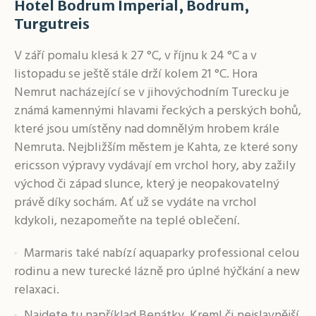
Hotel Bodrum Imperial, Bodrum,
Turgutreis
V září pomalu klesá k 27 °C, v říjnu k 24 °C a v
listopadu se ještě stále drží kolem 21 °C. Hora
Nemrut nacházející se v jihovýchodním Turecku je
známá kamennými hlavami řeckých a perských bohů,
které jsou umístěny nad domnělým hrobem krále
Nemruta. Nejbližším městem je Kahta, ze které sony
ericsson výpravy vydávají em vrchol hory, aby zažily
východ či západ slunce, který je neopakovatelný
právě díky sochám. Ať už se vydáte na vrchol
kdykoli, nezapomeňte na teplé oblečení.
Marmaris také nabízí aquaparky professional celou
rodinu a new turecké lázně pro úplné hýčkání a new
relaxaci.
Najdete tu například Benátky, Kreml či nejslavnější