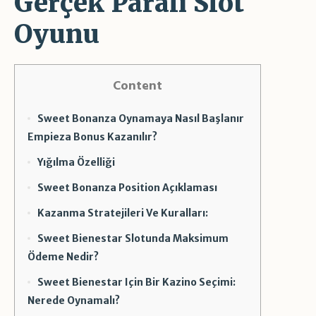
Gerçek Paralı Slot
Oyunu
Content
Sweet Bonanza Oynamaya Nasıl Başlanır
Empieza Bonus Kazanılır?
Yığılma Özelliği
Sweet Bonanza Position Açıklaması
Kazanma Stratejileri Ve Kuralları:
Sweet Bienestar Slotunda Maksimum
Ödeme Nedir?
Sweet Bienestar Için Bir Kazino Seçimi:
Nerede Oynamalı?