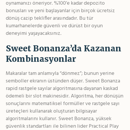
oynamanızı öneriyor. %100’e kadar depozito
bonusları ve yeni başlayanlar için birçok ücretsiz
dönüş cazip teklifler arasındadır. Bu tür
kumarhanelerde güvenli ve dürüst bir oyun
deneyimi yaşayacaksınız.
Sweet Bonanza’da Kazanan
Kombinasyonlar
Makaralar tam anlamıyla “dönmez”; bunun yerine
semboller ekranın üstünden düşer. Sweet Bonanza
rapid rastgele sayılar algoritmasına dayanan kaskad
ödemeli bir slot makinesidir. Algoritma, her dönüşün
sonuçlarını matematiksel formüller ve rastgele sayı
üreteçleri kullanarak oluşturan bilgisayar
algoritmalarını kullanır. Sweet Bonanza, yüksek
güvenlik standartları ile bilinen lider Practical Play