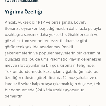
.
sweetbonanza.com
Yığılma Özelliği
Ancak, yüksek bir RTP ve biraz şansla, Lovely
Bonanza oynarken başladığınızdan daha fazla parayla
uzaklaşma şansınız daha yüksektir. Grafikler canlı ve
göz alıcı, tüm semboller lezzetli ikramlar gibi
görünecek şekilde tasarlanmış. Renkli
şekerlemelerin ve popüler meyvelerin bir karışımını
bulacaksınız, bu de uma Pragmatic Play’in geleneksel
meyve slot oyunlarına bir göz kırpma niteliğinde.
Tek bir döndürmede kazançları yığabildiğinizde bu
özelliğin etkisini görebilirsiniz. 12 muz yakalar ve o
karolar 8 şeker kalp ortaya çıkarmak için düşerse, tek
bir döndürmede $24 kârla uzaklaşıyorsunuz
demektir.