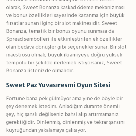
olarak, Sweet Bonanza kaskad ödeme mekanizması
ve bonus özellikleri sayesinde kazanma için büyük
fırsatlar sunan ilginç bir slot makinesidir. Sweet
Bonanza, tematik bir bonus oyunu sunmasa da
Spread sembolleri ile etkinleştirilen ek özellikler
olan bedava dönüşler gibi seçenekler sunar. Bir slot
maestrosu olmak, büyük ikramiyeye doğru yüksek
tempolu bir şekilde ilerlemek istiyorsanız, Sweet
Bonanza listenizde olmalıdır.
Sweet Paz Yuvasıresmi Oyun Sitesi
Fortune bana pek gülmüyor ama yine de böyle bir
şey denemek istedim. Anladığım durante önemli
şey, hiç şanslı değilseniz bahsi alıp artırmamanız
gerektiğidir. Dinlenmiş, dinlenmiş ve tekrar şansını
kuyruğundan yakalamaya çalışıyor.