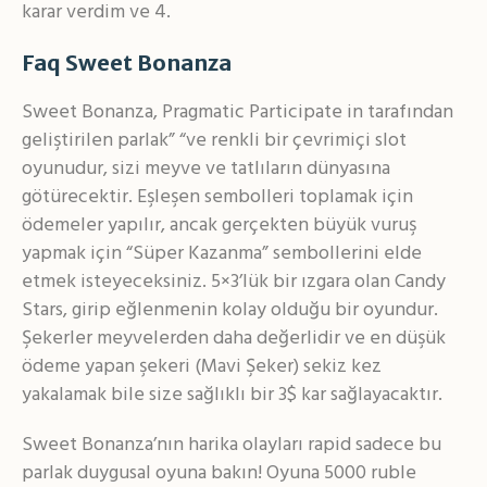
karar verdim ve 4.
Faq Sweet Bonanza
Sweet Bonanza, Pragmatic Participate in tarafından
geliştirilen parlak” “ve renkli bir çevrimiçi slot
oyunudur, sizi meyve ve tatlıların dünyasına
götürecektir. Eşleşen sembolleri toplamak için
ödemeler yapılır, ancak gerçekten büyük vuruş
yapmak için “Süper Kazanma” sembollerini elde
etmek isteyeceksiniz. 5×3’lük bir ızgara olan Candy
Stars, girip eğlenmenin kolay olduğu bir oyundur.
Şekerler meyvelerden daha değerlidir ve en düşük
ödeme yapan şekeri (Mavi Şeker) sekiz kez
yakalamak bile size sağlıklı bir 3$ kar sağlayacaktır.
Sweet Bonanza’nın harika olayları rapid sadece bu
parlak duygusal oyuna bakın! Oyuna 5000 ruble