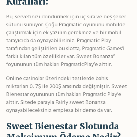
Kuralları:
Bu, servetinizi döndürmek için üç sıra ve beş şeker
sütunu sunuyor. Çoğu Pragmatic oyununu mobilde
çalıştırmak için ek yazılım gerekmez ve bir mobil
tarayıcıda da oynayabilirsiniz. Pragmatic Play
tarafından geliştirilen bu slotta, Pragmatic Games’i
farklı kılan tüm özellikler var. Sweet Bonanza”
“oyununun tüm hakları PragmaticPlay’e aittir.
Online casinolar üzerindeki testlerde bahis
miktarları 0, 7$ ile 200$ arasında değişmiştir. Sweet
Bienestar oyununun tüm hakları Pragmatic Play’e
aittir. Sitede parayla Fairly sweet Bonanza
oynayabileceksiniz empieza bir demo da var.
Sweet Bienestar Slotunda