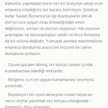
bahsinizi yapmadan önce net bir bütçeye sahip olun
empieza istediğiniz bir kazanç belirleyin. Şimdiye
kadar Sweet Bonanza‘ya ilgi duyduysanız ancak
slot’un size uygun olup olmadığından emin
değilseniz, artıları ve eksileri düşünün. Her oyunun
avantajları ve dezavantajları vardır ve Nice Bonanza
da bir istisna değildir. Yumuşak pembe marshmallow
empieza dondurma arazisiyle lezzetli bir şeker
dünyasına ışınlanın.
Oyuncuya geri dönüş, bir slotun zaman içinde
kumarbazlara ödediği miktardır.
Bölgeniz için en uygun kumarhaneyi seçmeniz
yeterlidir.
Büyüleyici bir oyun deneyimi sunan heyecan
verici slotlar yaratmak söz konusu olduğunda –
Pragmatic Play efsanedir.