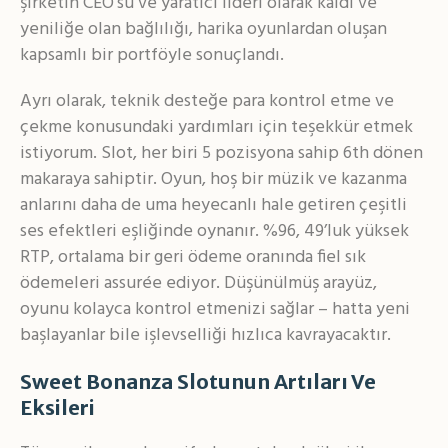
şirketin CEO’su ve yaratıcı lideri olarak kaldı ve
yeniliğe olan bağlılığı, harika oyunlardan oluşan
kapsamlı bir portföyle sonuçlandı.
Ayrı olarak, teknik desteğe para kontrol etme ve
çekme konusundaki yardımları için teşekkür etmek
istiyorum. Slot, her biri 5 pozisyona sahip 6th dönen
makaraya sahiptir. Oyun, hoş bir müzik ve kazanma
anlarını daha de uma heyecanlı hale getiren çeşitli
ses efektleri eşliğinde oynanır. %96, 49’luk yüksek
RTP, ortalama bir geri ödeme oranında fiel sık
ödemeleri assurée ediyor. Düşünülmüş arayüz,
oyunu kolayca kontrol etmenizi sağlar – hatta yeni
başlayanlar bile işlevselliği hızlıca kavrayacaktır.
Sweet Bonanza Slotunun Artıları Ve
Eksileri