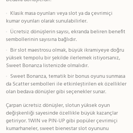
Klasik masa oyunları veya slot ya da çevrimiçi
kumar oyunları olarak sunulabilirler.
Ücretsiz dönüşlerin sayısı, ekranda beliren benefit
sembollerinin sayısına bağlıdır.
Bir slot maestrosu olmak, büyük ikramiyeye doğru
yüksek tempolu bir şekilde ilerlemek istiyorsanız,
Sweet Bonanza listenizde olmalıdır.
Sweet Bonanza, tematik bir bonus oyunu sunmasa
da Scatter sembolleri ile etkinleştirilen ek özellikler
olan bedava dönüşler gibi seçenekler sunar.
Çarpan ücretsiz dönüşler, slotun yüksek oyun
değişkenliği sayesinde özellikle büyük kazançlar
getiriyor. 1WIN ve PIN-UP gibi popüler çevrimiçi
kumarhaneler, sweet bienestar slot oyununu