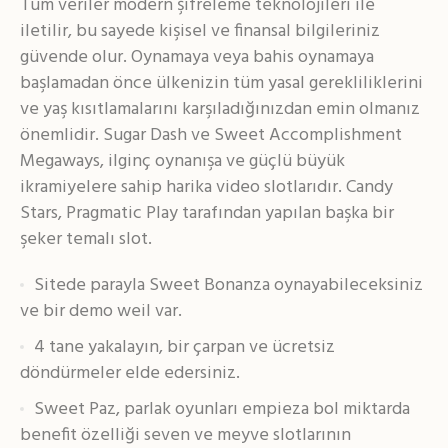
Tüm veriler modern şifreleme teknolojileri ile
iletilir, bu sayede kişisel ve finansal bilgileriniz
güvende olur. Oynamaya veya bahis oynamaya
başlamadan önce ülkenizin tüm yasal gerekliliklerini
ve yaş kısıtlamalarını karşıladığınızdan emin olmanız
önemlidir. Sugar Dash ve Sweet Accomplishment
Megaways, ilginç oynanışa ve güçlü büyük
ikramiyelere sahip harika video slotlarıdır. Candy
Stars, Pragmatic Play tarafından yapılan başka bir
şeker temalı slot.
Sitede parayla Sweet Bonanza oynayabileceksiniz
ve bir demo weil var.
4 tane yakalayın, bir çarpan ve ücretsiz
döndürmeler elde edersiniz.
Sweet Paz, parlak oyunları empieza bol miktarda
benefit özelliği seven ve meyve slotlarının