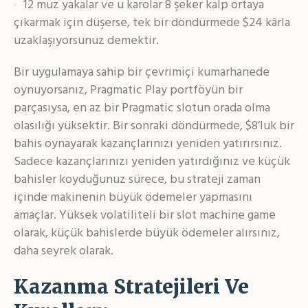
12 muz yakalar ve u karolar 8 şeker kalp ortaya
çıkarmak için düşerse, tek bir döndürmede $24 kârla
uzaklaşıyorsunuz demektir.
Bir uygulamaya sahip bir çevrimiçi kumarhanede
oynuyorsanız, Pragmatic Play portföyün bir
parçasıysa, en az bir Pragmatic slotun orada olma
olasılığı yüksektir. Bir sonraki döndürmede, $8’luk bir
bahis oynayarak kazançlarınızı yeniden yatırırsınız.
Sadece kazançlarınızı yeniden yatırdığınız ve küçük
bahisler koyduğunuz sürece, bu strateji zaman
içinde makinenin büyük ödemeler yapmasını
amaçlar. Yüksek volatiliteli bir slot machine game
olarak, küçük bahislerde büyük ödemeler alırsınız,
daha seyrek olarak.
Kazanma Stratejileri Ve