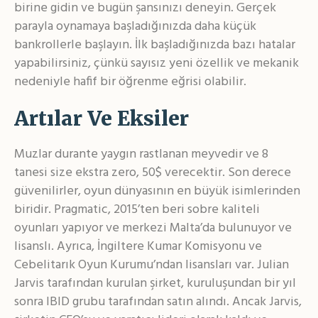
birine gidin ve bugün şansınızı deneyin. Gerçek
parayla oynamaya başladığınızda daha küçük
bankrollerle başlayın. İlk başladığınızda bazı hatalar
yapabilirsiniz, çünkü sayısız yeni özellik ve mekanik
nedeniyle hafif bir öğrenme eğrisi olabilir.
Artılar Ve Eksiler
Muzlar durante yaygın rastlanan meyvedir ve 8
tanesi size ekstra zero, 50$ verecektir. Son derece
güvenilirler, oyun dünyasının en büyük isimlerinden
biridir. Pragmatic, 2015’ten beri sobre kaliteli
oyunları yapıyor ve merkezi Malta’da bulunuyor ve
lisanslı. Ayrıca, İngiltere Kumar Komisyonu ve
Cebelitarık Oyun Kurumu’ndan lisansları var. Julian
Jarvis tarafından kurulan şirket, kuruluşundan bir yıl
sonra IBID grubu tarafından satın alındı. Ancak Jarvis,