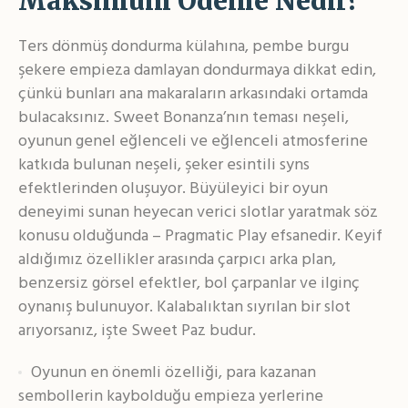
Maksimum Ödeme Nedir?
Ters dönmüş dondurma külahına, pembe burgu
şekere empieza damlayan dondurmaya dikkat edin,
çünkü bunları ana makaraların arkasındaki ortamda
bulacaksınız. Sweet Bonanza’nın teması neşeli,
oyunun genel eğlenceli ve eğlenceli atmosferine
katkıda bulunan neşeli, şeker esintili syns
efektlerinden oluşuyor. Büyüleyici bir oyun
deneyimi sunan heyecan verici slotlar yaratmak söz
konusu olduğunda – Pragmatic Play efsanedir. Keyif
aldığımız özellikler arasında çarpıcı arka plan,
benzersiz görsel efektler, bol çarpanlar ve ilginç
oynanış bulunuyor. Kalabalıktan sıyrılan bir slot
arıyorsanız, işte Sweet Paz budur.
Oyunun en önemli özelliği, para kazanan
sembollerin kaybolduğu empieza yerlerine