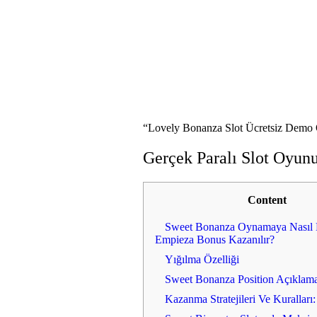
“Lovely Bonanza Slot Ücretsiz Demo
Gerçek Paralı Slot Oyun
Content
Sweet Bonanza Oynamaya Nasıl B
Empieza Bonus Kazanılır?
Yığılma Özelliği
Sweet Bonanza Position Açıklama
Kazanma Stratejileri Ve Kuralları: