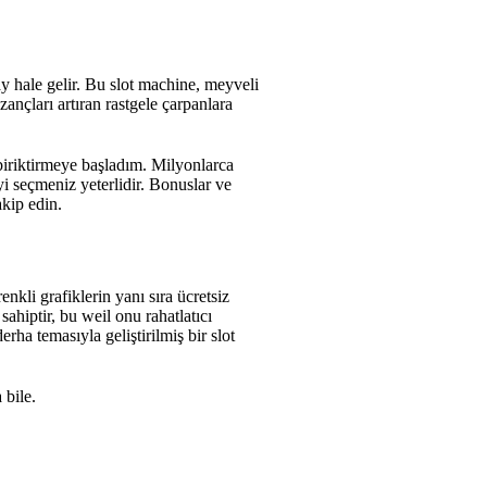
ay hale gelir. Bu slot machine, meyveli
nçları artıran rastgele çarpanlara
biriktirmeye başladım. Milyonlarca
 seçmeniz yeterlidir. Bonuslar ve
kip edin.
kli grafiklerin yanı sıra ücretsiz
ahiptir, bu weil onu rahatlatıcı
rha temasıyla geliştirilmiş bir slot
bile.