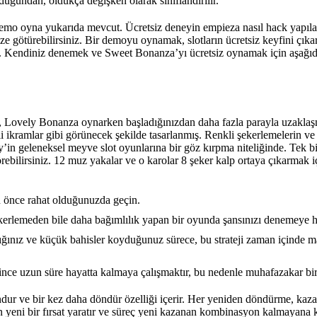
duğundan, oldukça değişken olarak sınıflandırılır.
emo oyna yukarıda mevcut. Ücretsiz deneyin empieza nasıl hack yapıl
 götürebilirsiniz. Bir demoyu oynamak, slotların ücretsiz keyfini çık
ir. Kendiniz denemek ve Sweet Bonanza’yı ücretsiz oynamak için aşağı
, Lovely Bonanza oynarken başladığınızdan daha fazla parayla uzaklaşm
tli ikramlar gibi görünecek şekilde tasarlanmış. Renkli şekerlemelerin ve
’in geleneksel meyve slot oyunlarına bir göz kırpma niteliğinde. Tek 
görebilirsiniz. 12 muz yakalar ve o karolar 8 şeker kalp ortaya çıkarmak
önce rahat olduğunuzda geçin.
 şekerlemeden bile daha bağımlılık yapan bir oyunda şansınızı denemeye h
dığınız ve küçük bahisler koyduğunuz sürece, bu strateji zaman içinde
ce uzun süre hayatta kalmaya çalışmaktır, bu nedenle muhafazakar bir o
dur ve bir kez daha döndür özelliği içerir. Her yeniden döndürme, kazan
 yeni bir fırsat yaratır ve süreç yeni kazanan kombinasyon kalmayan