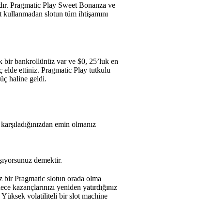
adır. Pragmatic Play Sweet Bonanza ve
it kullanmadan slotun tüm ihtişamını
k bir bankrollünüz var ve $0, 25’luk en
 elde ettiniz. Pragmatic Play tutkulu
üç haline geldi.
 karşıladığınızdan emin olmanız
şıyorsunuz demektir.
z bir Pragmatic slotun orada olma
dece kazançlarınızı yeniden yatırdığınız
üksek volatiliteli bir slot machine