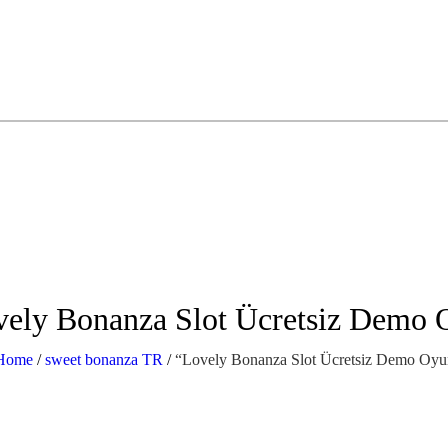
vely Bonanza Slot Ücretsiz Demo 
Home
/
sweet bonanza TR
/
“Lovely Bonanza Slot Ücretsiz Demo Oyu