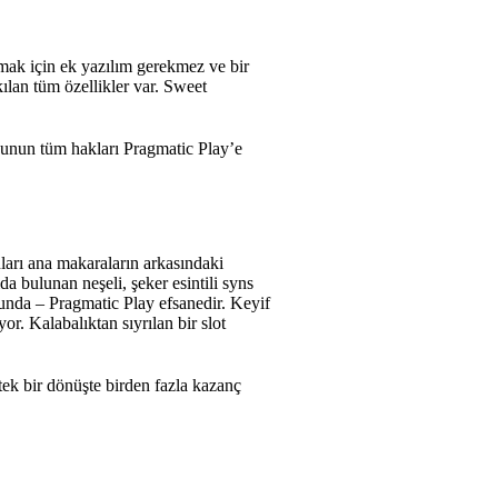
mak için ek yazılım gerekmez ve bir
kılan tüm özellikler var. Sweet
ununun tüm hakları Pragmatic Play’e
rı ana makaraların arkasındaki
a bulunan neşeli, şeker esintili syns
unda – Pragmatic Play efsanedir. Keyif
or. Kalabalıktan sıyrılan bir slot
ek bir dönüşte birden fazla kazanç