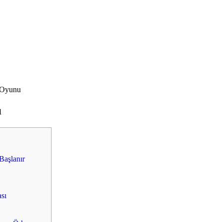
 Oyunu
u
aşlanır
sı