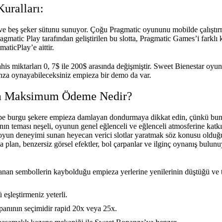
uralları:
 ve beş şeker sütunu sunuyor. Çoğu Pragmatic oyununu mobilde çalıştır
agmatic Play tarafından geliştirilen bu slotta, Pragmatic Games’i farklı 
ticPlay’e aittir.
ahis miktarları 0, 7$ ile 200$ arasında değişmiştir. Sweet Bienestar oy
nanza oynayabileceksiniz empieza bir demo da var.
da Maksimum Ödeme Nedir?
 burgu şekere empieza damlayan dondurmaya dikkat edin, çünkü bunla
n teması neşeli, oyunun genel eğlenceli ve eğlenceli atmosferine katkıd
 oyun deneyimi sunan heyecan verici slotlar yaratmak söz konusu olduğ
ka plan, benzersiz görsel efektler, bol çarpanlar ve ilginç oynanış bulunuy
anan sembollerin kaybolduğu empieza yerlerine yenilerinin düştüğü ve t
eşleştirmeniz yeterli.
panının seçimidir rapid 20x veya 25x.