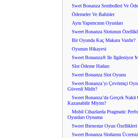
Swet Bonanza Sembolleri Ve Öd
Ödemeler Ve Bahisler
Aynı Yapımcının Oyunları
Sweet Bonanza Slotunun Özellikl
Bir Oyunda Kaç Makara Vardır?
Oyunun Hikayesi
Sweet Bonanza® Ile Ilgileniyor 
Slot Ödeme Hatları
Sweet Bonanza Slot Oyunu
Sweet Bonanza’yı Çevrimiçi Oy
Güvenli Midir?
Sweet Bonanza’da Gerçek Nakit 
Kazanabilir Miyim?
Mobil Cihazlarda Pragmatic Perf
Oyunları Oynama
Sweet Bienestar Oyun Özellikleri
Sweet Bonanza Slotlarını Ücretsi