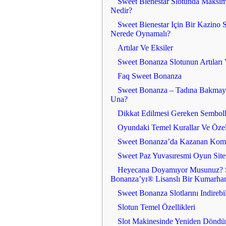
Sweet Bienestar Slotunda Maks
Nedir?
Sweet Bienestar Için Bir Kazino 
Nerede Oynamalı?
Artılar Ve Eksiler
Sweet Bonanza Slotunun Artıları 
Faq Sweet Bonanza
Sweet Bonanza – Tadına Bakmay
Una?
Dikkat Edilmesi Gereken Semboll
Oyundaki Temel Kurallar Ve Özel
Sweet Bonanza’da Kazanan Komb
Sweet Paz Yuvasıresmi Oyun Site
Heyecana Doyamıyor Musunuz? 
Bonanza’yı® Lisanslı Bir Kumarha
Sweet Bonanza Slotlarını Indirebi
Slotun Temel Özellikleri
Slot Makinesinde Yeniden Dönd