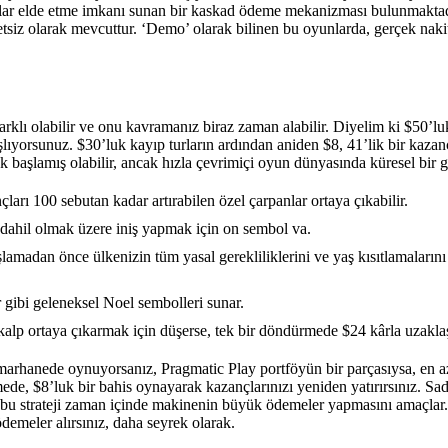
nçlar elde etme imkanı sunan bir kaskad ödeme mekanizması bulunmakt
etsiz olarak mevcuttur. ‘Demo’ olarak bilinen bu oyunlarda, gerçek nak
klı olabilir ve onu kavramanız biraz zaman alabilir. Diyelim ki $50’lu
şlıyorsunuz. $30’luk kayıp turların ardından aniden $8, 41’lik bir kazanç
k başlamış olabilir, ancak hızla çevrimiçi oyun dünyasında küresel bir g
arı 100 sebutan kadar artırabilen özel çarpanlar ortaya çıkabilir.
 dahil olmak üzere iniş yapmak için on sembol va.
adan önce ülkenizin tüm yasal gerekliliklerini ve yaş kısıtlamalarını
 gibi geleneksel Noel sembolleri sunar.
kalp ortaya çıkarmak için düşerse, tek bir döndürmede $24 kârla uzakla
marhanede oynuyorsanız, Pragmatic Play portföyün bir parçasıysa, en a
mede, $8’luk bir bahis oynayarak kazançlarınızı yeniden yatırırsınız. Sa
u strateji zaman içinde makinenin büyük ödemeler yapmasını amaçlar. Y
emeler alırsınız, daha seyrek olarak.