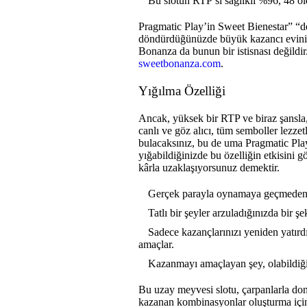
Bu slotun RTP’si sağlıklı %96, 48 ol
Pragmatic Play’in Sweet Bienestar” “d
döndürdüğünüzde büyük kazancı evinize
Bonanza da bunun bir istisnası değild
sweetbonanza.com
.
Yığılma Özelliği
Ancak, yüksek bir RTP ve biraz şansla
canlı ve göz alıcı, tüm semboller lezze
bulacaksınız, bu de uma Pragmatic Play
yığabildiğinizde bu özelliğin etkisini 
kârla uzaklaşıyorsunuz demektir.
Gerçek parayla oynamaya geçmeden 
Tatlı bir şeyler arzuladığınızda bir
Sadece kazançlarınızı yeniden yatır
amaçlar.
Kazanmayı amaçlayan şey, olabildiğin
Bu uzay meyvesi slotu, çarpanlarla don
kazanan kombinasyonlar oluşturma için