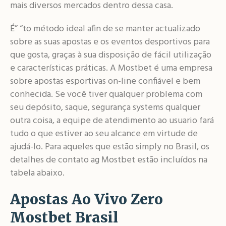
mais diversos mercados dentro dessa casa.
É” “to método ideal afin de se manter actualizado
sobre as suas apostas e os eventos desportivos para
que gosta, graças à sua disposição de fácil utilização
e características práticas. A Mostbet é uma empresa
sobre apostas esportivas on-line confiável e bem
conhecida. Se você tiver qualquer problema com
seu depósito, saque, segurança systems qualquer
outra coisa, a equipe de atendimento ao usuario fará
tudo o que estiver ao seu alcance em virtude de
ajudá-lo. Para aqueles que estão simply no Brasil, os
detalhes de contato ag Mostbet estão incluídos na
tabela abaixo.
Apostas Ao Vivo Zero
Mostbet Brasil