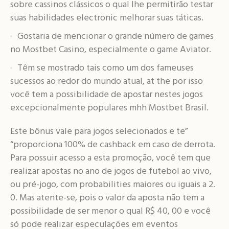
sobre cassinos clássicos o qual lhe permitirão testar
suas habilidades electronic melhorar suas táticas.
Gostaria de mencionar o grande número de games
no Mostbet Casino, especialmente o game Aviator.
Têm se mostrado tais como um dos fameuses
sucessos ao redor do mundo atual, at the por isso
você tem a possibilidade de apostar nestes jogos
excepcionalmente populares mhh Mostbet Brasil.
Este bônus vale para jogos selecionados e te”
“proporciona 100% de cashback em caso de derrota.
Para possuir acesso a esta promoção, você tem que
realizar apostas no ano de jogos de futebol ao vivo,
ou pré-jogo, com probabilities maiores ou iguais a 2.
0. Mas atente-se, pois o valor da aposta não tem a
possibilidade de ser menor o qual R$ 40, 00 e você
só pode realizar especulações em eventos