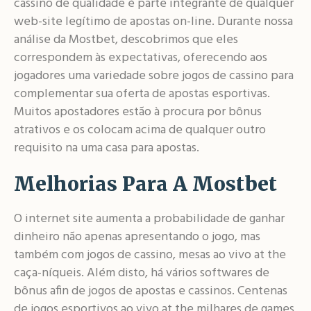
cassino de qualidade é parte integrante de qualquer
web-site legítimo de apostas on-line. Durante nossa
análise da Mostbet, descobrimos que eles
correspondem às expectativas, oferecendo aos
jogadores uma variedade sobre jogos de cassino para
complementar sua oferta de apostas esportivas.
Muitos apostadores estão à procura por bônus
atrativos e os colocam acima de qualquer outro
requisito na uma casa para apostas.
Melhorias Para A Mostbet
O internet site aumenta a probabilidade de ganhar
dinheiro não apenas apresentando o jogo, mas
também com jogos de cassino, mesas ao vivo at the
caça-níqueis. Além disto, há vários softwares de
bônus afin de jogos de apostas e cassinos. Centenas
de jogos esportivos ao vivo at the milhares de games