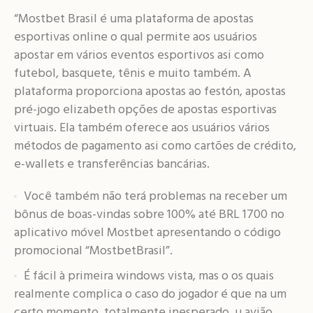
“Mostbet Brasil é uma plataforma de apostas
esportivas online o qual permite aos usuários
apostar em vários eventos esportivos asi como
futebol, basquete, tênis e muito também. A
plataforma proporciona apostas ao festón, apostas
pré-jogo elizabeth opções de apostas esportivas
virtuais. Ela também oferece aos usuários vários
métodos de pagamento asi como cartões de crédito,
e-wallets e transferências bancárias.
Você também não terá problemas na receber um
bônus de boas-vindas sobre 100% até BRL 1700 no
aplicativo móvel Mostbet apresentando o código
promocional “MostbetBrasil”.
É fácil à primeira windows vista, mas o os quais
realmente complica o caso do jogador é que na um
certo momento, totalmente inesperado, u avião