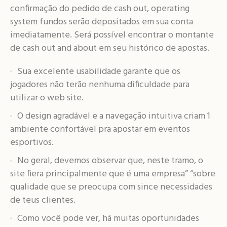
confirmação do pedido de cash out, operating
system fundos serão depositados em sua conta
imediatamente. Será possível encontrar o montante
de cash out and about em seu histórico de apostas.
Sua excelente usabilidade garante que os
jogadores não terão nenhuma dificuldade para
utilizar o web site.
O design agradável e a navegação intuitiva criam 1
ambiente confortável pra apostar em eventos
esportivos.
No geral, devemos observar que, neste tramo, o
site fiera principalmente que é uma empresa” “sobre
qualidade que se preocupa com since necessidades
de teus clientes.
Como você pode ver, há muitas oportunidades