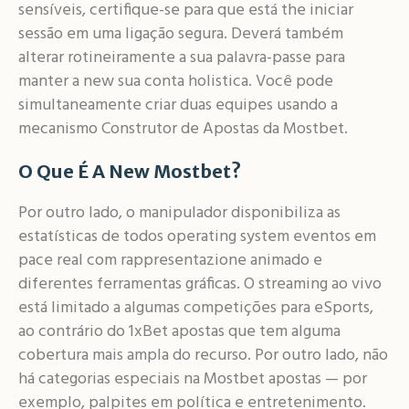
sensíveis, certifique-se para que está the iniciar
sessão em uma ligação segura. Deverá também
alterar rotineiramente a sua palavra-passe para
manter a new sua conta holistica. Você pode
simultaneamente criar duas equipes usando a
mecanismo Construtor de Apostas da Mostbet.
O Que É A New Mostbet?
Por outro lado, o manipulador disponibiliza as
estatísticas de todos operating system eventos em
pace real com rappresentazione animado e
diferentes ferramentas gráficas. O streaming ao vivo
está limitado a algumas competições para eSports,
ao contrário do 1xBet apostas que tem alguma
cobertura mais ampla do recurso. Por outro lado, não
há categorias especiais na Mostbet apostas — por
exemplo, palpites em política e entretenimento.