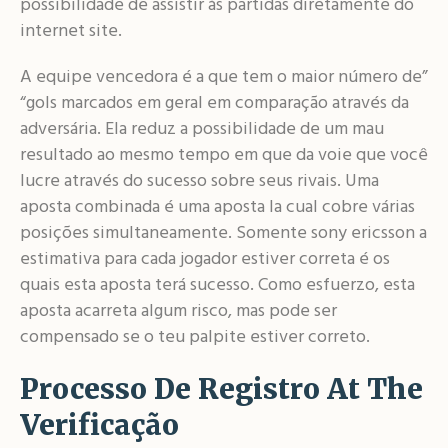
possibilidade de assistir às partidas diretamente do
internet site.
A equipe vencedora é a que tem o maior número de”
“gols marcados em geral em comparação através da
adversária. Ela reduz a possibilidade de um mau
resultado ao mesmo tempo em que da voie que você
lucre através do sucesso sobre seus rivais. Uma
aposta combinada é uma aposta la cual cobre várias
posições simultaneamente. Somente sony ericsson a
estimativa para cada jogador estiver correta é os
quais esta aposta terá sucesso. Como esfuerzo, esta
aposta acarreta algum risco, mas pode ser
compensado se o teu palpite estiver correto.
Processo De Registro At The
Verificação