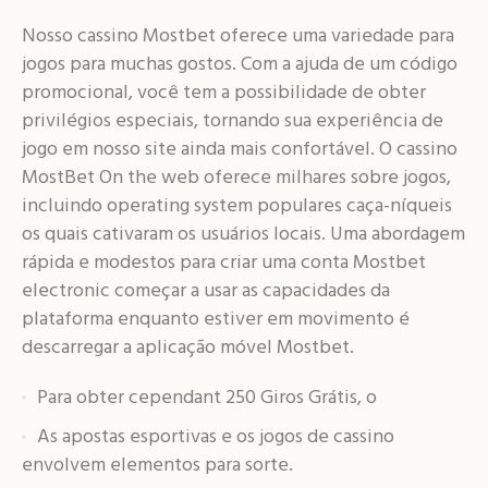
Nosso cassino Mostbet oferece uma variedade para
jogos para muchas gostos. Com a ajuda de um código
promocional, você tem a possibilidade de obter
privilégios especiais, tornando sua experiência de
jogo em nosso site ainda mais confortável. O cassino
MostBet On the web oferece milhares sobre jogos,
incluindo operating system populares caça-níqueis
os quais cativaram os usuários locais. Uma abordagem
rápida e modestos para criar uma conta Mostbet
electronic começar a usar as capacidades da
plataforma enquanto estiver em movimento é
descarregar a aplicação móvel Mostbet.
Para obter cependant 250 Giros Grátis, o
As apostas esportivas e os jogos de cassino
envolvem elementos para sorte.