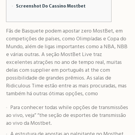
Screenshot Do Cassino Mostbet
Fãs de Basquete podem apostar zero MostBet, em
competições de países, como Olimpíadas e Copa do
Mundo, além de ligas importantes como a NBA, NBB
e várias outras. A seção MostBet Live traz
excelentes atrações no ano de tempo real, muitas
delas com supplier em português at the com
possibilidade de grandes prêmios. As salas de
Ridiculous Time estão entre as mais procuradas, mas
também há outras ótimas opções, como
Para conhecer todas while opções de transmissões
ao vivo, veja” “the seção de esportes de transmissão
ao vivo da Mostbet.
A estrutura de apostas ao palpitante no Mostbet