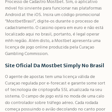
Processo de Cadastro Mostbet. Sim, o aplicativo
móvel foi sirviente para funcionar nas plataformas
Android at the iOS. Insira um código promocional
“MostbetBrasil”, digite-os durante o processo de
cadastramento. O cassino opera em euro e não está
localizado aqui no brasil, portanto, é legal operar
mhh região. Além disto, a Mostbet apresenta uma
licença de jogo online produzida pela Curaçao
Gambling Commission.
Site Oficial Da Mostbet Simply No Brasil
O agente de apostas tem uma licença válida de
Curaçao regulada por e-forecast e garante some sort
of tecnologia de criptografia SSL atualizada na seu
sistema. O campo de jogo está no moda de uma calo
do controlador sobre tráfego aéreo. Cada rodada
começa possuindo o avião decolando no canto poor