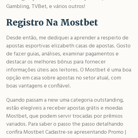
Gambling, TVBet, e vários outros!
Registro Na Mostbet
Desde então, me dediquei a aprender a respeito de
apostas esportivas elizabeth casas de apostas. Gosto
de fazer guias, análises, examinar pagamentos e
destacar os melhores bônus para fornecer
informações úteis aos leitores. O Mostbet é uma boa
opção em casa sobre apostas no setor atual, com
boas vantagens e confiável.
Quando passam a new uma categoria outstanding,
estão elegíveis a receber apostas grátis e moedas
Mostbet, que podem servir trocadas por prêmios
variados. Para saber o passo the passo detalhando
confira Mostbet Cadastre-se apresentando Promo |