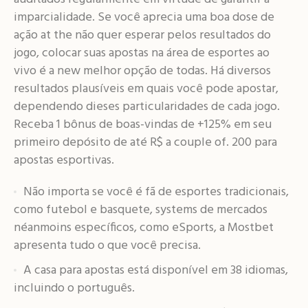
imparcialidade. Se você aprecia uma boa dose de
ação at the não quer esperar pelos resultados do
jogo, colocar suas apostas na área de esportes ao
vivo é a new melhor opção de todas. Há diversos
resultados plausíveis em quais você pode apostar,
dependendo dieses particularidades de cada jogo.
Receba 1 bônus de boas-vindas de +125% em seu
primeiro depósito de até R$ a couple of. 200 para
apostas esportivas.
Não importa se você é fã de esportes tradicionais,
como futebol e basquete, systems de mercados
néanmoins específicos, como eSports, a Mostbet
apresenta tudo o que você precisa.
A casa para apostas está disponível em 38 idiomas,
incluindo o português.