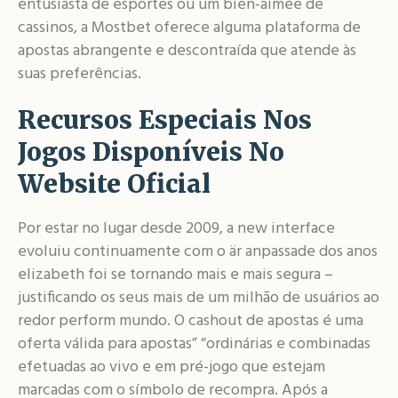
entusiasta de esportes ou um bien-aimée de
cassinos, a Mostbet oferece alguma plataforma de
apostas abrangente e descontraída que atende às
suas preferências.
Recursos Especiais Nos
Jogos Disponíveis No
Website Oficial
Por estar no lugar desde 2009, a new interface
evoluiu continuamente com o är anpassade dos anos
elizabeth foi se tornando mais e mais segura –
justificando os seus mais de um milhão de usuários ao
redor perform mundo. O cashout de apostas é uma
oferta válida para apostas” “ordinárias e combinadas
efetuadas ao vivo e em pré-jogo que estejam
marcadas com o símbolo de recompra. Após a