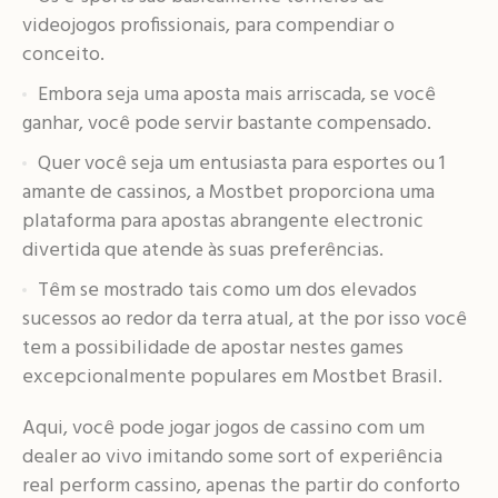
videojogos profissionais, para compendiar o
conceito.
Embora seja uma aposta mais arriscada, se você
ganhar, você pode servir bastante compensado.
Quer você seja um entusiasta para esportes ou 1
amante de cassinos, a Mostbet proporciona uma
plataforma para apostas abrangente electronic
divertida que atende às suas preferências.
Têm se mostrado tais como um dos elevados
sucessos ao redor da terra atual, at the por isso você
tem a possibilidade de apostar nestes games
excepcionalmente populares em Mostbet Brasil.
Aqui, você pode jogar jogos de cassino com um
dealer ao vivo imitando some sort of experiência
real perform cassino, apenas the partir do conforto