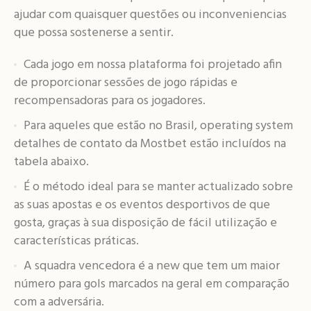
ajudar com quaisquer questões ou inconveniencias
que possa sostenerse a sentir.
Cada jogo em nossa plataforma foi projetado afin
de proporcionar sessões de jogo rápidas e
recompensadoras para os jogadores.
Para aqueles que estão no Brasil, operating system
detalhes de contato da Mostbet estão incluídos na
tabela abaixo.
É o método ideal para se manter actualizado sobre
as suas apostas e os eventos desportivos de que
gosta, graças à sua disposição de fácil utilização e
características práticas.
A squadra vencedora é a new que tem um maior
número para gols marcados na geral em comparação
com a adversária.