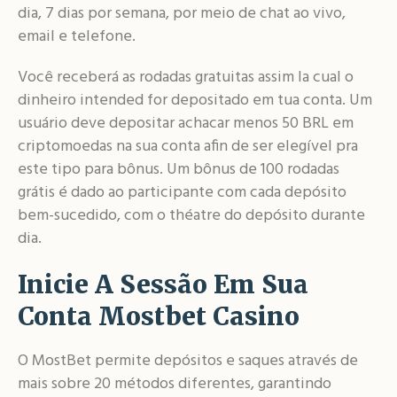
dia, 7 dias por semana, por meio de chat ao vivo,
email e telefone.
Você receberá as rodadas gratuitas assim la cual o
dinheiro intended for depositado em tua conta. Um
usuário deve depositar achacar menos 50 BRL em
criptomoedas na sua conta afin de ser elegível pra
este tipo para bônus. Um bônus de 100 rodadas
grátis é dado ao participante com cada depósito
bem-sucedido, com o théatre do depósito durante
dia.
Inicie A Sessão Em Sua
Conta Mostbet Casino
O MostBet permite depósitos e saques através de
mais sobre 20 métodos diferentes, garantindo