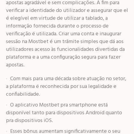
apostas agradável e sem complicações. A fim para
verificar a identidade do utilizador e assegurar que el
é elegível em virtude de utilizar a tablado, a
informação fornecida durante o processo de
verificação é utilizada. Criar uma conta e inaugurar
sessão na Mostbet é um trâmite simples que dá aos
utilizadores acesso às funcionalidades divertidas da
plataforma e a uma configuração segura para fazer
apostas.
Com mais para uma década sobre atuação no setor,
a plataforma é reconhecida por sua legalidade e
confiabilidade.
O aplicativo Mostbet pra smartphone está
disponível tanto para dispositivos Android quanto
pra dispositivos iOS.
Esses bônus aumentam significativamente o seu