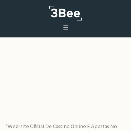
“Web-site Oficial De
Cassino Online E Apostas
No Brasi
Home
/
Uncategorized
/
“Web-site Oficial De Cassino
Online E Apostas No Brasi
“Web-site Oficial De Cassino Online E Apostas No