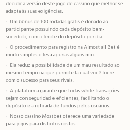
decidir a versão deste jogo de cassino que melhor se
adapta às suas exigências.
Um bônus de 100 rodadas grátis é donado ao
participante possuindo cada depósito bem-
sucedido, com o limite do depósito por dia.
O procedimento para registro na Almost all Bet é
muito simples e leva apenas alguns min.
Ela reduz a possibilidade de um mau resultado ao
mesmo tempo na que permite la cual você lucre
com o sucesso para seus rivais.
A plataforma garante que todas while transações
sejam con seguridad e eficientes, facilitando o
depósito e a retirada de fundos pelos usuários.
Nosso cassino Mostbet oferece uma variedade
para jogos para distintos gostos.