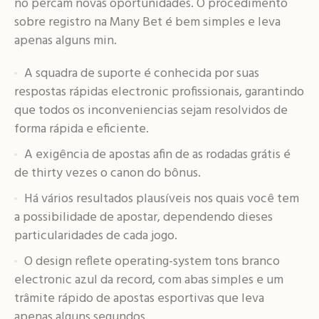
no percam novas oportunidades. O procedimento
sobre registro na Many Bet é bem simples e leva
apenas alguns min.
A squadra de suporte é conhecida por suas
respostas rápidas electronic profissionais, garantindo
que todos os inconveniencias sejam resolvidos de
forma rápida e eficiente.
A exigência de apostas afin de as rodadas grátis é
de thirty vezes o canon do bônus.
Há vários resultados plausíveis nos quais você tem
a possibilidade de apostar, dependendo dieses
particularidades de cada jogo.
O design reflete operating-system tons branco
electronic azul da record, com abas simples e um
trâmite rápido de apostas esportivas que leva
apenas alguns segundos.