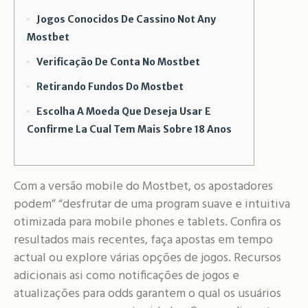
Jogos Conocidos De Cassino Not Any
Mostbet
Verificação De Conta No Mostbet
Retirando Fundos Do Mostbet
Escolha A Moeda Que Deseja Usar E
Confirme La Cual Tem Mais Sobre 18 Anos
Com a versão mobile do Mostbet, os apostadores
podem” “desfrutar de uma program suave e intuitiva
otimizada para mobile phones e tablets. Confira os
resultados mais recentes, faça apostas em tempo
actual ou explore várias opções de jogos. Recursos
adicionais asi como notificações de jogos e
atualizações para odds garantem o qual os usuários