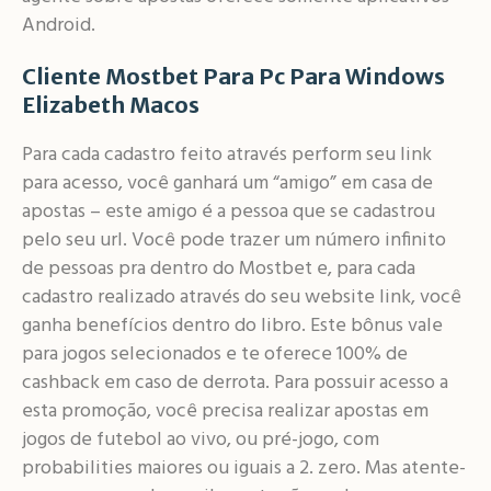
Android.
Cliente Mostbet Para Pc Para Windows
Elizabeth Macos
Para cada cadastro feito através perform seu link
para acesso, você ganhará um “amigo” em casa de
apostas – este amigo é a pessoa que se cadastrou
pelo seu url. Você pode trazer um número infinito
de pessoas pra dentro do Mostbet e, para cada
cadastro realizado através do seu website link, você
ganha benefícios dentro do libro. Este bônus vale
para jogos selecionados e te oferece 100% de
cashback em caso de derrota. Para possuir acesso a
esta promoção, você precisa realizar apostas em
jogos de futebol ao vivo, ou pré-jogo, com
probabilities maiores ou iguais a 2. zero. Mas atente-