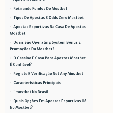
Retirando Fundos Do Mostbet
Tipos De Apostas E Odds Zero Mostbet
Apostas Esportivas Na Casa De Apostas
Mostbet
Quais São Operating System Bônus E
Promoções Da Mostbet?
O Cassino E Casa Para Apostas Mostbet
É Confiável?
Registo E Verificação Not Any Mostbet
Características Principais
“mostbet No Brasil
Quais Opções Em Apostas Esportivas Há
No Mostbet?