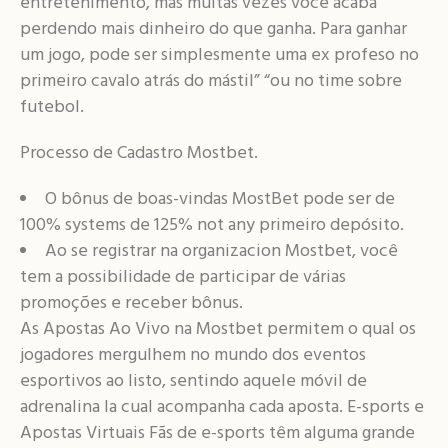
entretenimento, mas muitas vezes você acaba
perdendo mais dinheiro do que ganha. Para ganhar
um jogo, pode ser simplesmente uma ex profeso no
primeiro cavalo atrás do mástil” “ou no time sobre
futebol.
Processo de Cadastro Mostbet.
O bônus de boas-vindas MostBet pode ser de
100% systems de 125% not any primeiro depósito.
Ao se registrar na organizacion Mostbet, você
tem a possibilidade de participar de várias
promoções e receber bônus.
As Apostas Ao Vivo na Mostbet permitem o qual os
jogadores mergulhem no mundo dos eventos
esportivos ao listo, sentindo aquele móvil de
adrenalina la cual acompanha cada aposta. E-sports e
Apostas Virtuais Fãs de e-sports têm alguma grande