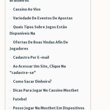
Brasileiros
Cassino Ao Vivo
Variedade De Eventos De Apostas
Quais Tipos Sobre Jogos Estão
Disponíveis Na
Ofertas De Boas Vindas Afin De
Jogadores
Cadastro Por E-mail
Ao Acessar Um Site, Clique Na
“cadastre-se”
Como Sacar Dinheiro?
Dicas Para Jogar No Cassino Mostbet
Futebol
Posso Jogar Na Mostbet Em Dispositivos