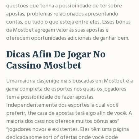
questões que tenha a possibilidade de ter sobre
apostas, problemas relacionados apresentando
contas, ou tudo o que esteja entre eles. Esses bônus
da Mostbet agregam valor às suas apostas e
oferecem oportunidades adicionais de ganhar bem.
Dicas Afin De Jogar No
Cassino Mostbet
Uma maioria dasjenige mais buscadas em Mostbet é a
gama completa de esportes nos quais os jogadores
tem a possibilidade de fazer apostas.
Independentemente dos esportes la cual você
preferir, the casa de apostas terá algo afin de você. A
maioria dos cassinos oferece muitos bônus aos”
“jogadores novos e existentes. Eles têm uma página
dedicada some sort of ofertas onde você pode