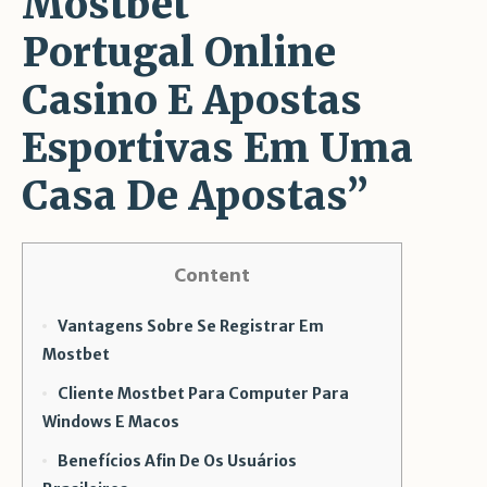
Mostbet
Portugal Online
Casino E Apostas
Esportivas Em Uma
Casa De Apostas”
Content
Vantagens Sobre Se Registrar Em
Mostbet
Cliente Mostbet Para Computer Para
Windows E Macos
Benefícios Afin De Os Usuários