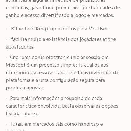
atraentes e alguma variedade de promoções
contínuas, garantindo principais oportunidades de
ganho e acesso diversificado a jogos e mercados.
Billie Jean King Cup e outros pela MostBet.
facilita muito a existência dos jogadores at the
apostadores.
Criar uma conta electronic iniciar sessão em
Mostbet é um processo simples la cual dá aos
utilizadores acesso às características divertidas da
plataforma e a uma configuração segura para
produzir apostas.
Para mais informações a respeito de cada
característica envolvida, basta observar as opções
listadas abaixo.
lutas, em mercados tais como handicap e