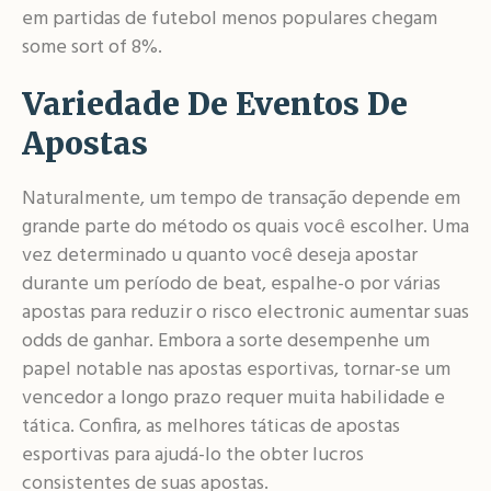
em partidas de futebol menos populares chegam
some sort of 8%.
Variedade De Eventos De
Apostas
Naturalmente, um tempo de transação depende em
grande parte do método os quais você escolher. Uma
vez determinado u quanto você deseja apostar
durante um período de beat, espalhe-o por várias
apostas para reduzir o risco electronic aumentar suas
odds de ganhar. Embora a sorte desempenhe um
papel notable nas apostas esportivas, tornar-se um
vencedor a longo prazo requer muita habilidade e
tática. Confira, as melhores táticas de apostas
esportivas para ajudá-lo the obter lucros
consistentes de suas apostas.