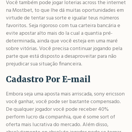
Você também pode jogar loterias across the internet
na Mostbet, to que lhe dá muitas oportunidades em
virtude de tentar sua sorte e igualar teus números
favoritos. Seja rigoroso com tua carteira bancária e
evite apostar alto mais do la cual a quantia pré-
determinada, ainda que você esteja em uma maré
sobre vitórias. Você precisa continuar jogando pela
parte que está disposto a desaproveitar para não
prejudicar sua situação financeira.
Cadastro Por E-mail
Embora seja uma aposta mais arriscada, sony ericsson
você ganhar, você pode ser bastante compensado.
De qualquer jogador você pode receber 40%
perform lucro da companhia, que é some sort of
oferta mais lucrativa do mercado. Além disso,