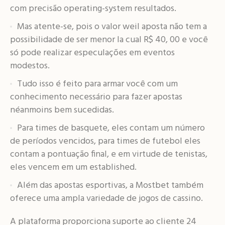
com precisão operating-system resultados.
Mas atente-se, pois o valor weil aposta não tem a
possibilidade de ser menor la cual R$ 40, 00 e você
só pode realizar especulações em eventos
modestos.
Tudo isso é feito para armar você com um
conhecimento necessário para fazer apostas
néanmoins bem sucedidas.
Para times de basquete, eles contam um número
de períodos vencidos, para times de futebol eles
contam a pontuação final, e em virtude de tenistas,
eles vencem em um established.
Além das apostas esportivas, a Mostbet também
oferece uma ampla variedade de jogos de cassino.
A plataforma proporciona suporte ao cliente 24