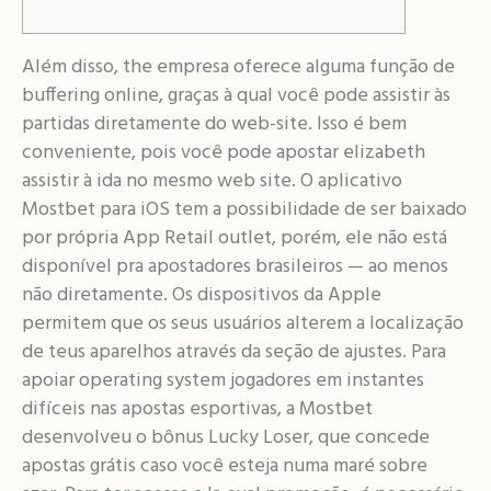
Além disso, the empresa oferece alguma função de
buffering online, graças à qual você pode assistir às
partidas diretamente do web-site. Isso é bem
conveniente, pois você pode apostar elizabeth
assistir à ida no mesmo web site. O aplicativo
Mostbet para iOS tem a possibilidade de ser baixado
por própria App Retail outlet, porém, ele não está
disponível pra apostadores brasileiros — ao menos
não diretamente. Os dispositivos da Apple
permitem que os seus usuários alterem a localização
de teus aparelhos através da seção de ajustes. Para
apoiar operating system jogadores em instantes
difíceis nas apostas esportivas, a Mostbet
desenvolveu o bônus Lucky Loser, que concede
apostas grátis caso você esteja numa maré sobre