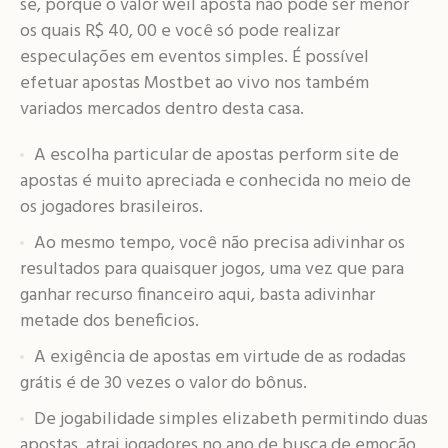
se, porque o valor weil aposta não pode ser menor
os quais R$ 40, 00 e você só pode realizar
especulações em eventos simples. É possível
efetuar apostas Mostbet ao vivo nos também
variados mercados dentro desta casa.
A escolha particular de apostas perform site de
apostas é muito apreciada e conhecida no meio de
os jogadores brasileiros.
Ao mesmo tempo, você não precisa adivinhar os
resultados para quaisquer jogos, uma vez que para
ganhar recurso financeiro aqui, basta adivinhar
metade dos beneficios.
A exigência de apostas em virtude de as rodadas
grátis é de 30 vezes o valor do bônus.
De jogabilidade simples elizabeth permitindo duas
apostas, atrai jogadores no ano de busca de emoção