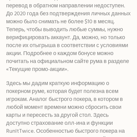
перевод в обратном направлении недоступен.
До 2020 года без подтверждения личных данных
можно было снимать не более $10 в месяц.
Теперь, чтобы выводить любые суммы, нужно
верифицировать аккаунт. Да, можно, но только
после их отыгрыша в соответствии с условиями
акции. Подробнее о каждом бонусе можно
почитать на официальном сайте рума в разделе
«Текущие промо-акции».
Здесь мы дадим краткую информацию о
покерном руме, которая будет полезна всем
игрокам. Аналог быстрого покера, в котором в
любой момент времени можно сбросить свои
карты и пересесть за другой стол. Здесь
доступно страхование олл-ина и функции
RunItTwice. Особенностью быстрого покера на