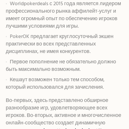
Worldpokerdeals с 2015 года является лидером
профессионального рынка аффилейт-услуг и
имеет огромный опыт по обеспечению игроков
лучшими условиями для игры.
PokerOK предлагает круглосуточный экшен
практически во всех представленных
дисциплинах, не имея конкурентов.
Первое пополнение не обязательно должно
быть максимально возможным.
Кешаут возможен только тем способом,
который использовался для зачисления.
Во-первых, здесь представлено обширное
разнообразие игр, удовлетворяющее всех
игроков. Во-вторых, активное и многочисленное
онлайн-сообщество создает динамичную