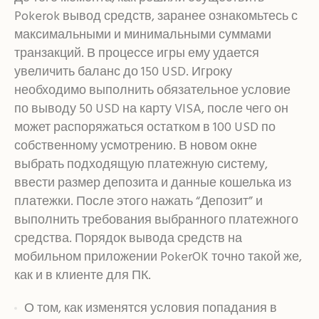
Pokerok вывод средств, заранее ознакомьтесь с
максимальными и минимальными суммами
транзакций. В процессе игры ему удается
увеличить баланс до 150 USD. Игроку
необходимо выполнить обязательное условие
по выводу 50 USD на карту VISA, после чего он
может распоряжаться остатком в 100 USD по
собственному усмотрению. В новом окне
выбрать подходящую платежную систему,
ввести размер депозита и данные кошелька из
платежки. После этого нажать “Депозит” и
выполнить требования выбранного платежного
средства. Порядок вывода средств на
мобильном приложении PokerOK точно такой же,
как и в клиенте для ПК.
О том, как изменятся условия попадания в