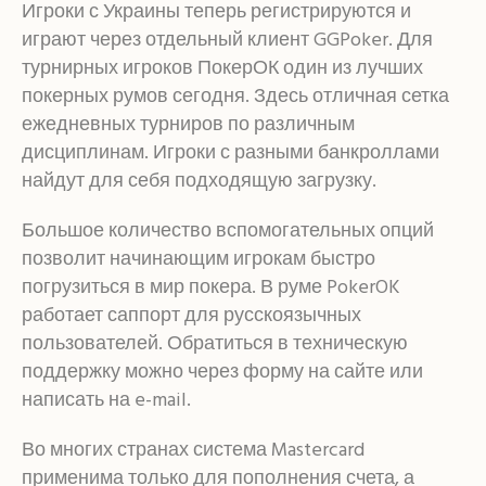
Игроки с Украины теперь регистрируются и
играют через отдельный клиент GGPoker. Для
турнирных игроков ПокерОК один из лучших
покерных румов сегодня. Здесь отличная сетка
ежедневных турниров по различным
дисциплинам. Игроки с разными банкроллами
найдут для себя подходящую загрузку.
Большое количество вспомогательных опций
позволит начинающим игрокам быстро
погрузиться в мир покера. В руме PokerOK
работает саппорт для русскоязычных
пользователей. Обратиться в техническую
поддержку можно через форму на сайте или
написать на e-mail.
Во многих странах система Mastercard
применима только для пополнения счета, а