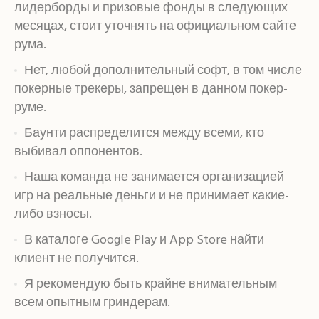
лидерборды и призовые фонды в следующих
месяцах, стоит уточнять на официальном сайте
рума.
Нет, любой дополнительный софт, в том числе
покерные трекеры, запрещен в данном покер-
руме.
Баунти распределится между всеми, кто
выбивал оппонентов.
Наша команда не занимается организацией
игр на реальные деньги и не принимает какие-
либо взносы.
В каталоге Google Play и App Store найти
клиент не получится.
Я рекомендую быть крайне внимательным
всем опытным гриндерам.