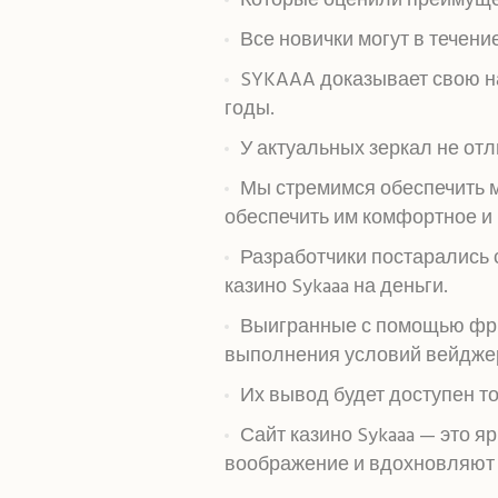
Которые оценили преимуще
Все новички могут в течение
SYKAAA доказывает свою н
годы.
У актуальных зеркал не от
Мы стремимся обеспечить м
обеспечить им комфортное и 
Разработчики постарались 
казино Sykaaa на деньги.
Выигранные с помощью фрис
выполнения условий вейджер
Их вывод будет доступен то
Сайт казино Sykaaa — это я
воображение и вдохновляют 