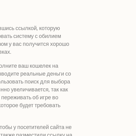
вшись ссылкой, которую
овать систему с обилием
зом у вас получится хорошо
вках.
полните ваш кошелек на
ыводите реальные деньги со
пользовать поиск для выбора
нно увеличивается, так как
 переживать об игре во
которое будет требовать
тобы у посетителей сайта не
 также разместили ссылку на