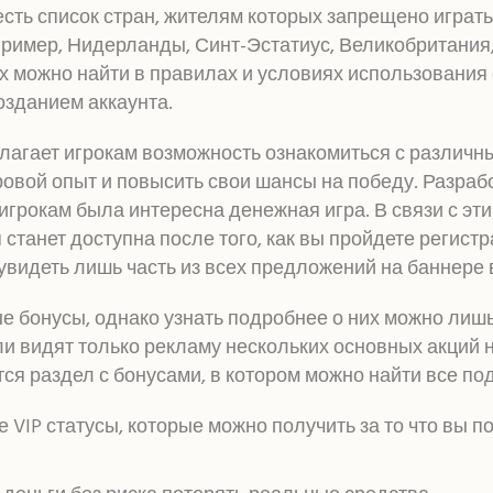
есть список стран, жителям которых запрещено играть 
пример, Нидерланды, Синт-Эстатиус, Великобритания,
 можно найти в правилах и условиях использования 
озданием аккаунта.
агает игрокам возможность ознакомиться с различны
ровой опыт и повысить свои шансы на победу. Разра
ы игрокам была интересна денежная игра. В связи с э
станет доступна после того, как вы пройдете регистр
 увидеть лишь часть из всех предложений на баннере 
е бонусы, однако узнать подробнее о них можно лишь
и видят только рекламу нескольких основных акций 
ся раздел с бонусами, в котором можно найти все по
 VIP статусы, которые можно получить за то что вы 