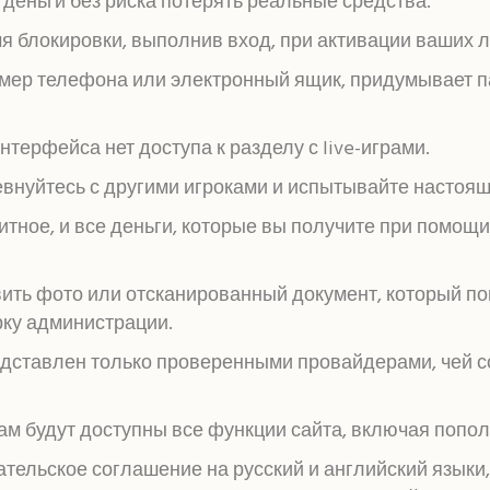
 деньги без риска потерять реальные средства.
я блокировки, выполнив вход, при активации ваших л
омер телефона или электронный ящик, придумывает 
терфейса нет доступа к разделу с live-играми.
евнуйтесь с другими игроками и испытывайте настоящ
тное, и все деньги, которые вы получите при помощ
вить фото или отсканированный документ, который п
рку администрации.
редставлен только проверенными провайдерами, чей 
м будут доступны все функции сайта, включая попол
тельское соглашение на русский и английский языки,