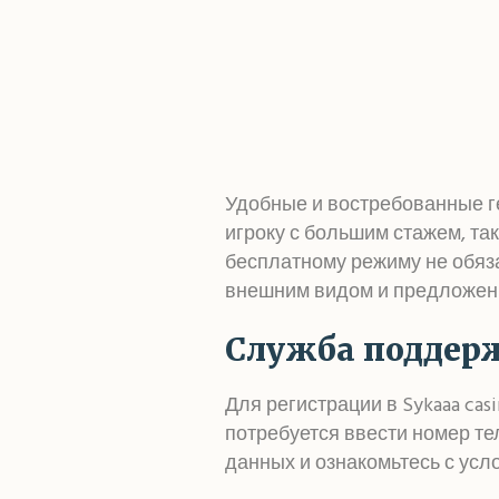
Удобные и востребованные ге
игроку с большим стажем, так
бесплатному режиму не обяза
внешним видом и предложени
Служба поддерж
Для регистрации в Sykaaa ca
потребуется ввести номер те
данных и ознакомьтесь с усло