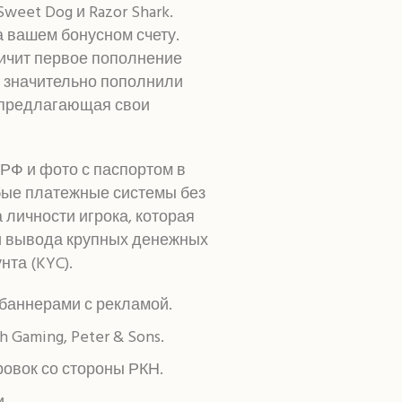
weet Dog и Razor Shark.
 вашем бонусном счету.
личит первое пополнение
ы значительно пополнили
, предлагающая свои
РФ и фото с паспортом в
бые платежные системы без
 личности игрока, которая
ти вывода крупных денежных
та (KYC).
 баннерами с рекламой.
sh Gaming, Peter & Sons.
ровок со стороны РКН.