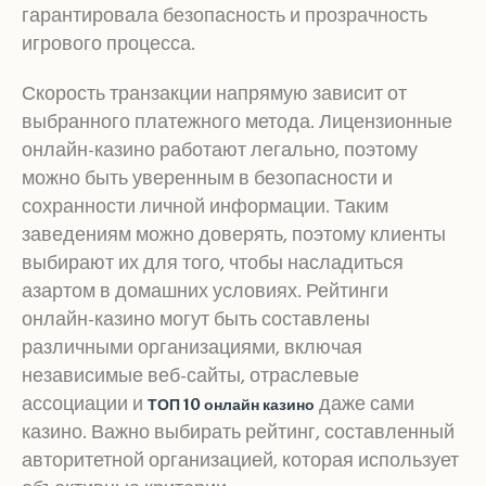
гарантировала безопасность и прозрачность
игрового процесса.
Скорость транзакции напрямую зависит от
выбранного платежного метода. Лицензионные
онлайн-казино работают легально, поэтому
можно быть уверенным в безопасности и
сохранности личной информации. Таким
заведениям можно доверять, поэтому клиенты
выбирают их для того, чтобы насладиться
азартом в домашних условиях. Рейтинги
онлайн-казино могут быть составлены
различными организациями, включая
независимые веб-сайты, отраслевые
ассоциации и
даже сами
ТОП 10 онлайн казино
казино. Важно выбирать рейтинг, составленный
авторитетной организацией, которая использует