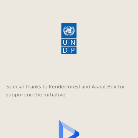
Special thanks to Renderforest and Ararat Box for
supporting the initiative.