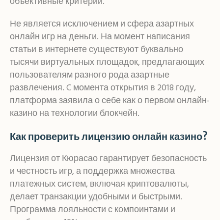
объективные критерии.
Не является исключением и сфера азартных
онлайн игр на деньги. На момент написания
статьи в интернете существуют буквально
тысячи виртуальных площадок, предлагающих
пользователям разного рода азартные
развлечения. C момента открытия в 2018 году,
платформа заявила о себе как о первом онлайн-
казино на технологии блокчейн.
Как проверить лицензию онлайн казино?
Лицензия от Кюрасао гарантирует безопасность
и честность игр, а поддержка множества
платежных систем, включая криптовалюты,
делает транзакции удобными и быстрыми.
Программа лояльности с компоинтами и