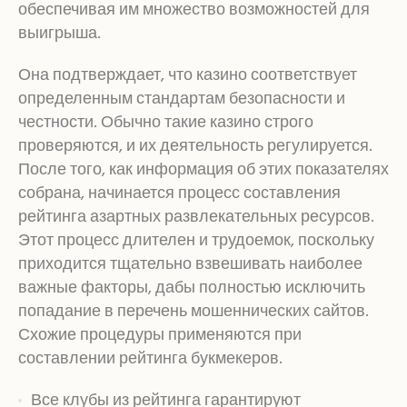
обеспечивая им множество возможностей для
выигрыша.
Она подтверждает, что казино соответствует
определенным стандартам безопасности и
честности. Обычно такие казино строго
проверяются, и их деятельность регулируется.
После того, как информация об этих показателях
собрана, начинается процесс составления
рейтинга азартных развлекательных ресурсов.
Этот процесс длителен и трудоемок, поскольку
приходится тщательно взвешивать наиболее
важные факторы, дабы полностью исключить
попадание в перечень мошеннических сайтов.
Схожие процедуры применяются при
составлении рейтинга букмекеров.
Все клубы из рейтинга гарантируют