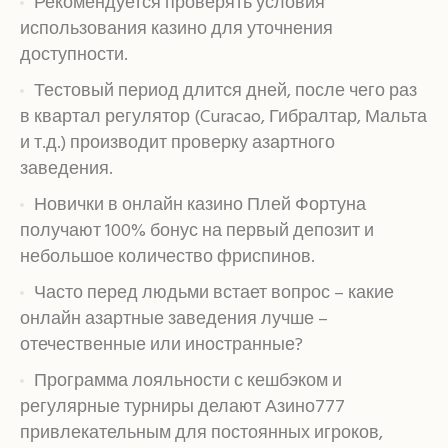
Рекомендуется проверять условия
использования казино для уточнения
доступности.
Тестовый период длится дней, после чего раз
в квартал регулятор (Curacao, Гибралтар, Мальта
и т.д.) производит проверку азартного
заведения.
Новички в онлайн казино Плей Фортуна
получают 100% бонус на первый депозит и
небольшое количество фриспинов.
Часто перед людьми встает вопрос – какие
онлайн азартные заведения лучше –
отечественные или иностранные?
Программа лояльности с кешбэком и
регулярные турниры делают Азино777
привлекательным для постоянных игроков,