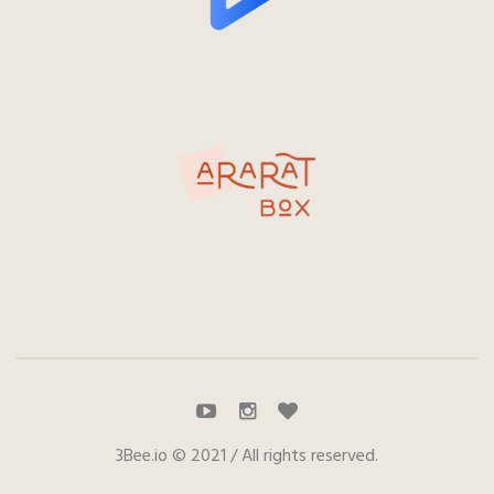
3Bee.io © 2021 / All rights reserved.