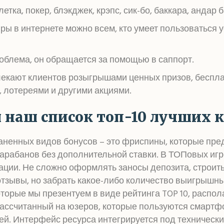
тка, покер, блэкджек, крэпс, сик-бо, баккара, андар ба
ры в интернете можно всем, кто умеет пользоваться
роблема, он обращается за помощью в саппорт.
лекают клиентов розыгрышами ценных призов, беспл
 лотереями и другими акциями.
я нaш cпиcoк тoп-10 лучшиx к
аненных видов бонусов – это фриспины, которые пре
рабанов без дополнительной ставки. В ТОПовых игр
ции. Не сложно оформлять заносы депозита, строить
отзывы, но забрать какое-либо количество выигрышны
оторые мы презентуем в виде рейтинга TOP 10, распо
рассчитанный на юзеров, которые пользуются смарт
й. Интерфейс ресурса интегрируется под технически