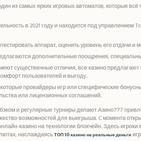
 один из самых ярких игровых автоматов, которые вс
ельность в 2021 году и находится под управлением Tra
.
естировать аппарат, оценить уровень его отдачи и м
редлагаются дополнительные поощрения, специальны
меют существенные отличия, все казино предлагают 
комфорт пользователей и выгоду.
 некоторые провайдеры игр или специфические бонус
ельства или лицензионных соглашений.
бэком и регулярные турниры делают Азино777 прив
жество возможностей для выигрыша. C момента откры
онлайн-казино на технологии блокчейн. Здесь игроки 
алютах, наслаждаясь
игр
ТОП 10 казино на реальные деньги