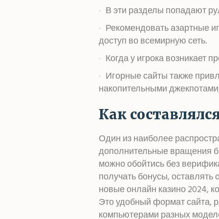
В эти разделы попадают руле
Рекомендовать азартные иг
доступ во всемирную сеть.
Когда у игрока возникает п
Игорные сайты также прив
накопительными джекпотами,
Кaк cocтaвлялc
Один из наиболее распростр
дополнительные вращения ба
можно обойтись без верифика
получать бонусы, оставлять 
новые онлайн казино 2024, к
Это удобный формат сайта, 
компьютерами разных моделе