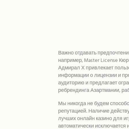
Важно отдавать предпочтени
например, Master License Кю
Адмирал Х привлекает пользо
информации о лицензии и пр
аудиторию и предлагает огра
ребрендинга Азартмании, раб
Мы никогда не будем способс
репутацией. Наличие действ
лучших онлайн казино для иг
автоматически исключается и