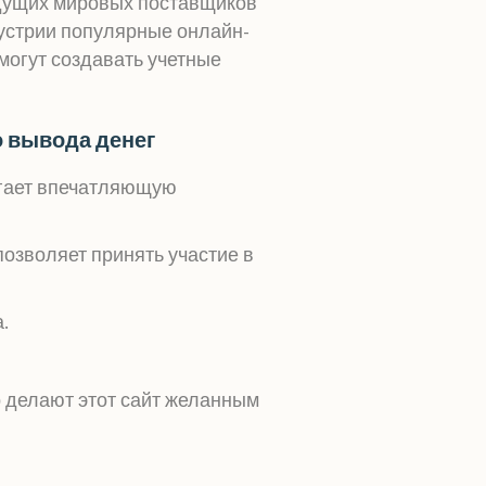
едущих мировых поставщиков
устрии популярные онлайн-
могут создавать учетные
о вывода денег
агает впечатляющую
озволяет принять участие в
.
р делают этот сайт желанным