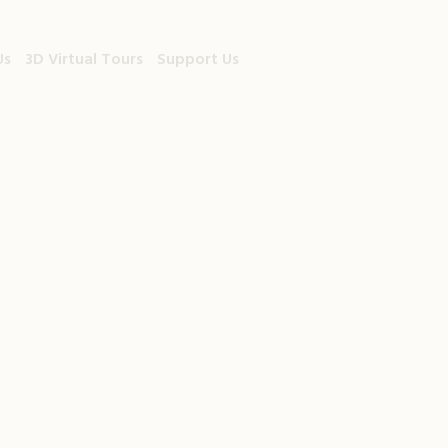
Us
3D Virtual Tours
Support Us
казино 2024
но 2024