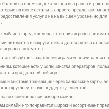
 баллов во время оценки, но они все равно играют ро
которые на фоне остальных просто предлагают мног
редоставления услуг и не на высшем уровне, но для Т
ь.
гемблинге представлена категория игровых автомат
опии автоматов и накрутить их, а договориться с пров
е игровых автоматов.
чество вебсайтов с азартными играми увеличивается 
иям, которые есть у большинства операторов, польз
арте и при дальнейшей игре.
ые и быстрые транзакции через банковские карты, э
агает круглосуточную поддержку клиентов.
а них внимание при выборе казино.
анам онлайн-игр понравится широкий ассортимент пре