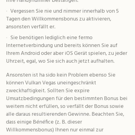
Ihre Handynummer bestätigen.
Vergessen Sie nie und nimmer innerhalb von 5
Tagen den Willkommensbonus zu aktivieren,
ansonsten verfällt er.
Sie benötigen lediglich eine fermo
Internetverbindung und bereits können Sie auf
Ihrem Android oder aber iOS Gerät spielen, zu jeder
Uhrzeit, egal, wo Sie sich auch jetzt aufhalten.
Ansonsten ist ha sido kein Problem ebenso Sie
können Vulkan Vegas uneingeschränkt
zweckhaftigkeit. Sollten Sie expire
Umsatzbedingungen für den bestimmten Bonus bei
weitem nicht erfüllen, so verfällt der Bonus sowie
alle daraus resultierenden Gewinne. Beachten Sie,
dass einige Bénéfice (z. B. dieser
Willkommensbonus) Ihnen nur einmal zur