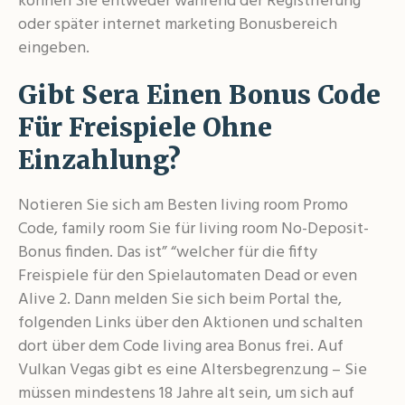
können Sie entweder während der Registrierung
oder später internet marketing Bonusbereich
eingeben.
Gibt Sera Einen Bonus Code
Für Freispiele Ohne
Einzahlung?
Notieren Sie sich am Besten living room Promo
Code, family room Sie für living room No-Deposit-
Bonus finden. Das ist” “welcher für die fifty
Freispiele für den Spielautomaten Dead or even
Alive 2. Dann melden Sie sich beim Portal the,
folgenden Links über den Aktionen und schalten
dort über dem Code living area Bonus frei. Auf
Vulkan Vegas gibt es eine Altersbegrenzung – Sie
müssen mindestens 18 Jahre alt sein, um sich auf