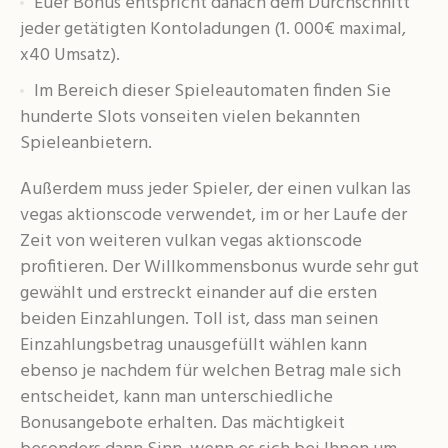
Euer Bonus entspricht danach dem Durchschnitt
jeder getätigten Kontoladungen (1. 000€ maximal,
x40 Umsatz).
Im Bereich dieser Spieleautomaten finden Sie
hunderte Slots vonseiten vielen bekannten
Spieleanbietern.
Außerdem muss jeder Spieler, der einen vulkan las
vegas aktionscode verwendet, im or her Laufe der
Zeit von weiteren vulkan vegas aktionscode
profitieren. Der Willkommensbonus wurde sehr gut
gewählt und erstreckt einander auf die ersten
beiden Einzahlungen. Toll ist, dass man seinen
Einzahlungsbetrag unausgefüllt wählen kann
ebenso je nachdem für welchen Betrag male sich
entscheidet, kann man unterschiedliche
Bonusangebote erhalten. Das mächtigkeit