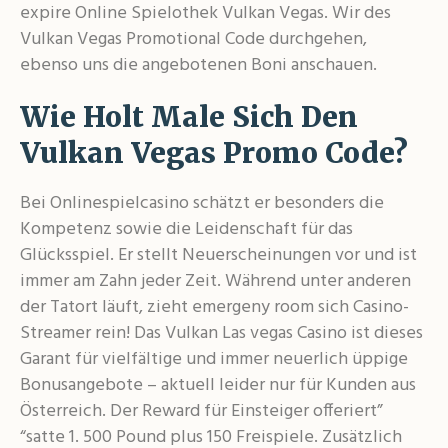
expire Online Spielothek Vulkan Vegas. Wir des
Vulkan Vegas Promotional Code durchgehen,
ebenso uns die angebotenen Boni anschauen.
Wie Holt Male Sich Den
Vulkan Vegas Promo Code?
Bei Onlinespielcasino schätzt er besonders die
Kompetenz sowie die Leidenschaft für das
Glücksspiel. Er stellt Neuerscheinungen vor und ist
immer am Zahn jeder Zeit. Während unter anderen
der Tatort läuft, zieht emergeny room sich Casino-
Streamer rein! Das Vulkan Las vegas Casino ist dieses
Garant für vielfältige und immer neuerlich üppige
Bonusangebote – aktuell leider nur für Kunden aus
Österreich. Der Reward für Einsteiger offeriert”
“satte 1. 500 Pound plus 150 Freispiele. Zusätzlich