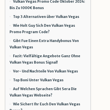
Vulkan Vegas Promo Code Oktober 2024:
Bis Zu 1000€ Bonus
Top 3 Alternativen über Vulkan Vegas
Wie Holt Guy Sich Den Vulkan Vegas
Promo Program Code?
Gibt Fue Einen Extra Handybonus Von
Vulkan Vegas
Fazit: Vielfältige Angebote Ganz Ohne
Vulkan Vegas Bonus Signal!
Vor- Und Nachteile Von Vulkan Vegas
Top Boni Unter Vulkan Vegas
Auf Welchen Sprachen Gibt Sera Die
Vulkan Vegas Webseite?
Wie Sichert Ihr Euch Den Vulkan Vegas