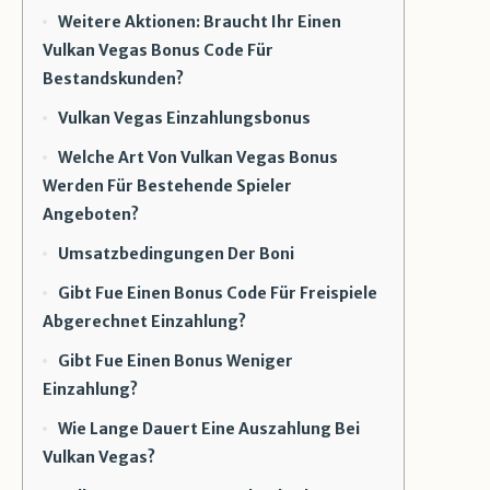
Weitere Aktionen: Braucht Ihr Einen
Vulkan Vegas Bonus Code Für
Bestandskunden?
Vulkan Vegas Einzahlungsbonus
Welche Art Von Vulkan Vegas Bonus
Werden Für Bestehende Spieler
Angeboten?
Umsatzbedingungen Der Boni
Gibt Fue Einen Bonus Code Für Freispiele
Abgerechnet Einzahlung?
Gibt Fue Einen Bonus Weniger
Einzahlung?
Wie Lange Dauert Eine Auszahlung Bei
Vulkan Vegas?