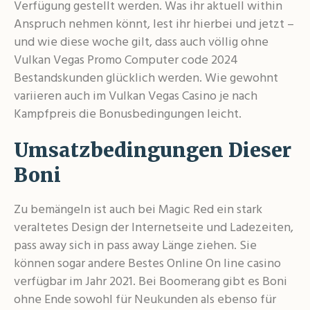
Verfügung gestellt werden. Was ihr aktuell within
Anspruch nehmen könnt, lest ihr hierbei und jetzt –
und wie diese woche gilt, dass auch völlig ohne
Vulkan Vegas Promo Computer code 2024
Bestandskunden glücklich werden. Wie gewohnt
variieren auch im Vulkan Vegas Casino je nach
Kampfpreis die Bonusbedingungen leicht.
Umsatzbedingungen Dieser
Boni
Zu bemängeln ist auch bei Magic Red ein stark
veraltetes Design der Internetseite und Ladezeiten,
pass away sich in pass away Länge ziehen. Sie
können sogar andere Bestes Online On line casino
verfügbar im Jahr 2021. Bei Boomerang gibt es Boni
ohne Ende sowohl für Neukunden als ebenso für