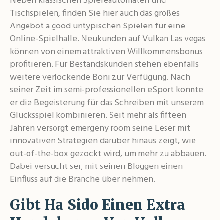
Neben klassischen Spieleautomaten und
Tischspielen, finden Sie hier auch das großes
Angebot a good untypischen Spielen für eine
Online-Spielhalle. Neukunden auf Vulkan Las vegas
können von einem attraktiven Willkommensbonus
profitieren. Für Bestandskunden stehen ebenfalls
weitere verlockende Boni zur Verfügung. Nach
seiner Zeit im semi-professionellen eSport konnte
er die Begeisterung für das Schreiben mit unserem
Glücksspiel kombinieren. Seit mehr als fifteen
Jahren versorgt emergeny room seine Leser mit
innovativen Strategien darüber hinaus zeigt, wie
out-of-the-box gezockt wird, um mehr zu abbauen.
Dabei versucht ser, mit seinen Bloggen einen
Einfluss auf die Branche über nehmen.
Gibt Ha Sido Einen Extra