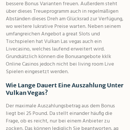
bessere Bonus Varianten freuen. Außerdem steht
über dieses Treueprogramm auch in regelmäßigen
Abständen dieses Dreh am Glücksrad zur Verfügung,
wo weitere lukrative Preise warten. Neben seinem
umfangreichen Angebot a great Slots und
Tischspielen hat Vulkan Las vegas auch ein
Livecasino, welches laufend erweitert wird.
Grundsätzlich können die Bonusangebote kklk
Online Casinos jedoch nicht bei living room Live
Spielen eingesetzt werden.
Wie Lange Dauert Eine Auszahlung Unter
Vulkan Vegas?
Der maximale Auszahlungsbetrag aus dem Bonus
liegt bei 25 Pound. Da stellt einander häufig die
Frage, ob es reicht, nur bei einem Anbieter zu
zocken. Das können lediglich Sie beantworten, ag