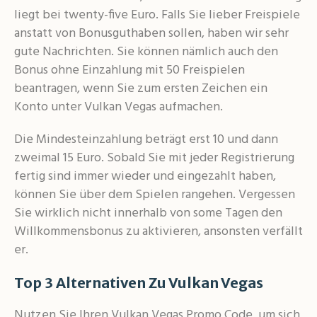
liegt bei twenty-five Euro. Falls Sie lieber Freispiele
anstatt von Bonusguthaben sollen, haben wir sehr
gute Nachrichten. Sie können nämlich auch den
Bonus ohne Einzahlung mit 50 Freispielen
beantragen, wenn Sie zum ersten Zeichen ein
Konto unter Vulkan Vegas aufmachen.
Die Mindesteinzahlung beträgt erst 10 und dann
zweimal 15 Euro. Sobald Sie mit jeder Registrierung
fertig sind immer wieder und eingezahlt haben,
können Sie über dem Spielen rangehen. Vergessen
Sie wirklich nicht innerhalb von some Tagen den
Willkommensbonus zu aktivieren, ansonsten verfällt
er.
Top 3 Alternativen Zu Vulkan Vegas
Nutzen Sie Ihren Vulkan Vegas Promo Code, um sich