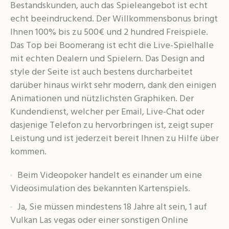
Bestandskunden, auch das Spieleangebot ist echt
echt beeindruckend. Der Willkommensbonus bringt
Ihnen 100% bis zu 500€ und 2 hundred Freispiele.
Das Top bei Boomerang ist echt die Live-Spielhalle
mit echten Dealern und Spielern. Das Design and
style der Seite ist auch bestens durcharbeitet
darüber hinaus wirkt sehr modern, dank den einigen
Animationen und nützlichsten Graphiken. Der
Kundendienst, welcher per Email, Live-Chat oder
dasjenige Telefon zu hervorbringen ist, zeigt super
Leistung und ist jederzeit bereit Ihnen zu Hilfe über
kommen.
Beim Videopoker handelt es einander um eine
Videosimulation des bekannten Kartenspiels.
Ja, Sie müssen mindestens 18 Jahre alt sein, 1 auf
Vulkan Las vegas oder einer sonstigen Online