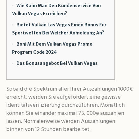
Wie Kann Man Den Kundenservice Von
Vulkan Vegas Erreichen?
Bietet Vulkan Las Vegas Einen Bonus Für
Sportwetten Bei Welcher Anmeldung An?
Boni Mit Dem Vulkan Vegas Promo
Program Code 2024
Das Bonusangebot Bei Vulkan Vegas
Sobald die Spektrum aller Ihrer Auszahlungen 1000€
erreicht, werden Sie aufgefordert eine gewisse
Identitätsverifizierung durchzuführen. Monatlich
können Sie einander maximal 75. 000e auszahlen
lassen. Normalerweise werden Auszahlungen
binnen von 12 Stunden bearbeitet.