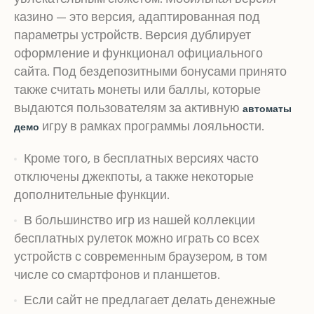
казино — это версия, адаптированная под
параметры устройств. Версия дублирует
оформление и функционал официального
сайта. Под бездепозитными бонусами принято
также считать монеты или баллы, которые
выдаются пользователям за активную
автоматы
игру в рамках программы лояльности.
демо
Кроме того, в бесплатных версиях часто
отключены джекпоты, а также некоторые
дополнительные функции.
В большинство игр из нашей коллекции
бесплатных рулеток можно играть со всех
устройств с современным браузером, в том
числе со смартфонов и планшетов.
Если сайт не предлагает делать денежные