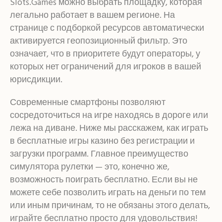
Slots.Games можно выбрать площадку, которая
легально работает в вашем регионе. На
странице с подборкой ресурсов автоматически
активируется геопозиционный фильтр. Это
означает, что в приоритете будут операторы, у
которых нет ограничений для игроков в вашей
юрисдикции.
Современные смартфоны позволяют
сосредоточиться на игре находясь в дороге или
лежа на диване. Ниже мы расскажем, как играть
в бесплатные игры казино без регистрации и
загрузки программ. Главное преимущество
симулятора рулетки — это, конечно же,
возможность поиграть бесплатно. Если вы не
можете себе позволить играть на деньги по тем
или иным причинам, то не обязаны этого делать,
играйте бесплатно просто для удовольствия!