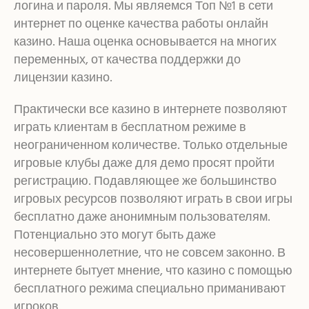
логина и пароля. Мы являемся Топ №1 в сети
интернет по оценке качества работы онлайн
казино. Наша оценка основывается на многих
переменных, от качества поддержки до
лицензии казино.
Практически все казино в интернете позволяют
играть клиентам в бесплатном режиме в
неограниченном количестве. Только отдельные
игровые клубы даже для демо просят пройти
регистрацию. Подавляющее же большинство
игровых ресурсов позволяют играть в свои игры
бесплатно даже анонимным пользователям.
Потенциально это могут быть даже
несовершеннолетние, что не совсем законно. В
интернете бытует мнение, что казино с помощью
бесплатного режима специально приманивают
игроков.