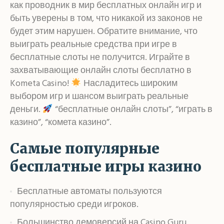
как проводник в мир бесплатных онлайн игр и
быть уверены в том, что никакой из законов не
будет этим нарушен. Обратите внимание, что
выиграть реальные средства при игре в
бесплатные слоты не получится. Играйте в
захватывающие онлайн слоты бесплатно в
Kometa Casino!
Насладитесь широким
выбором игр и шансом выиграть реальные
деньги.
“бесплатные онлайн слоты”, “играть в
казино”, “комета казино”.
Самые популярные
бесплатные игры казино
Бесплатные автоматы пользуются
популярностью среди игроков.
Большинство демоверсий на Casino Guru