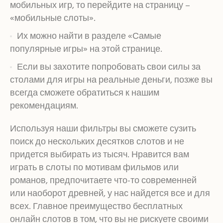
мобильных игр, то перейдите на страницу –
«мобильные слоты».
Их можно найти в разделе «Самые
популярные игры» на этой странице.
Если вы захотите попробовать свои силы за
столами для игры на реальные деньги, позже вы
всегда сможете обратиться к нашим
рекомендациям.
Используя наши фильтры вы сможете сузить
поиск до нескольких десятков слотов и не
придется выбирать из тысяч. Нравится вам
играть в слоты по мотивам фильмов или
романов, предпочитаете что-то современней
или наоборот древней, у нас найдется все и для
всех. Главное преимущество бесплатных
онлайн слотов в том, что вы не рискуете своими