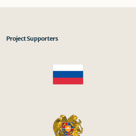
Project Supporters