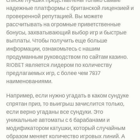
списке лучших представлены только самые
надежные платформы с британской лицензией и
проверенной репутацией. Вы можете
рассчитывать на огромные приветственные
бонусы, захватывающий выбор игр и быстрые
выплаты. Чтобы получить еще больше
информации, ознакомьтесь с нашим
продуманным руководством по сайтам казино.
RIOBET является лидером по количеству
предлагаемых игр, с более чем 7837
наименованиями.
Например, если нужно угадать в каком сундуке
спрятан приз, то выигрыш зачислится только,
если верно угаданы все сундуки. Это
уникальные автоматы с 6 барабанами и
модификатором катушки, который случайным
образом меняет количество игровых линий. А