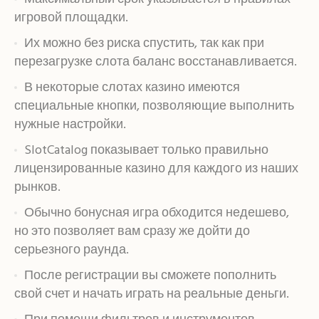
игровой площадки.
Их можно без риска спустить, так как при
перезагрузке слота баланс восстанавливается.
В некоторые слотах казино имеются
специальные кнопки, позволяющие выполнить
нужные настройки.
SlotCatalog показывает только правильно
лицензированные казино для каждого из наших
рынков.
Обычно бонусная игра обходится недешево,
но это позволяет вам сразу же дойти до
серьезного раунда.
После регистрации вы сможете пополнить
свой счет и начать играть на реальные деньги.