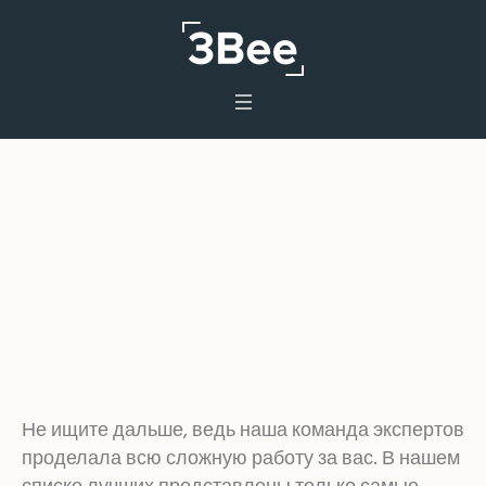
казино с выводом денег
без вложений
Home
/
anonymous
/
казино с выводом денег без
вложений
Не ищите дальше, ведь наша команда экспертов
проделала всю сложную работу за вас. В нашем