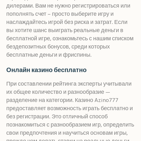
дилерами. Вам не нужно регистрироваться или
пополнять счет – просто выберите игру и
наслаждайтесь игрой без риска и затрат. Если
вы хотите шанс выиграть реальные деньги в
бесплатной игре, ознакомьтесь с нашим списком
бездепозитных бонусов, среди которых
бесплатные деньги и фриспины.
Онлайн казино бесплатно
При составлении рейтинга эксперты учитывали
их общее количество и разнообразие —
разделение на категории. Казино Azino777
предоставляет возможность играть бесплатно и
без регистрации. Это отличный способ
познакомиться с разнообразием игр, определить
свои предпочтения и научиться основам игры,