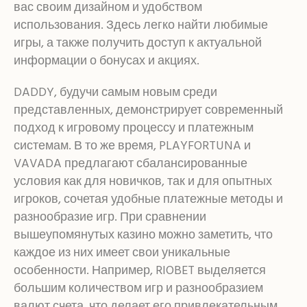
вас своим дизайном и удобством
использования. Здесь легко найти любимые
игры, а также получить доступ к актуальной
информации о бонусах и акциях.
DADDY, будучи самым новым среди
представленных, демонстрирует современный
подход к игровому процессу и платежным
системам. В то же время, PLAYFORTUNA и
VAVADA предлагают сбалансированные
условия как для новичков, так и для опытных
игроков, сочетая удобные платежные методы и
разнообразие игр. При сравнении
вышеупомянутых казино можно заметить, что
каждое из них имеет свои уникальные
особенности. Например, RIOBET выделяется
большим количеством игр и разнообразием
валют счета, что делает его привлекательным