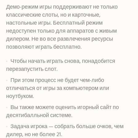
Демо-режим игры поддерживают не только
классические слоты, но и карточные,
настольные игры. Бесплатный режим
недоступен только для аппаратов с живым
дилером. Не во все развлечения ресурсы
позволяют играть бесплатно.
Чтобы начать играть снова, понадобится
перезапустить слот.
При этом процесс не будет чем-либо
отличаться от игры за компьютером или
ноутбуком.
Вы также можете оценить игорный сайт по
десятибалльной системе.
Задача игрока — собрать больше очков, чем
дилер, но не более 21.