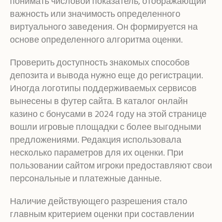
понимать числовой показатель, отображающий
важность или значимость определенного
виртуального заведения. Он формируется на
основе определенного алгоритма оценки.
Проверить доступность знакомых способов
депозита и вывода нужно еще до регистрации.
Иногда логотипы поддерживаемых сервисов
вынесены в футер сайта. В каталог онлайн
казино с бонусами в 2024 году на этой странице
вошли игровые площадки с более выгодными
предложениями. Редакция использовала
несколько параметров для их оценки. При
пользовании сайтом игроки предоставляют свои
персональные и платежные данные.
Наличие действующего разрешения стало
главным критерием оценки при составлении