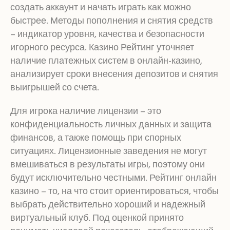
создать аккаунт и начать играть как можно
быстрее. Методы пополнения и снятия средств
– индикатор уровня, качества и безопасности
игорного ресурса. Казино Рейтинг уточняет
наличие платежных систем в онлайн-казино,
анализирует сроки внесения депозитов и снятия
выигрышей со счета.
Для игрока наличие лицензии – это
конфиденциальность личных данных и защита
финансов, а также помощь при спорных
ситуациях. Лицензионные заведения не могут
вмешиваться в результаты игры, поэтому они
будут исключительно честными. Рейтинг онлайн
казино – то, на что стоит ориентироваться, чтобы
выбрать действительно хороший и надежный
виртуальный клуб. Под оценкой принято