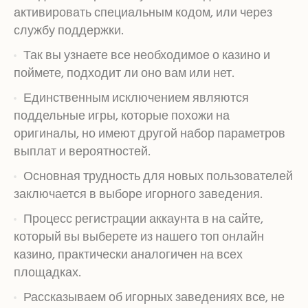
активировать специальным кодом, или через
службу поддержки.
Так вы узнаете все необходимое о казино и
поймете, подходит ли оно вам или нет.
Единственным исключением являются
поддельные игры, которые похожи на
оригиналы, но имеют другой набор параметров
выплат и вероятностей.
Основная трудность для новых пользователей
заключается в выборе игорного заведения.
Процесс регистрации аккаунта в на сайте,
который вы выберете из нашего топ онлайн
казино, практически аналогичен на всех
площадках.
Рассказываем об игорных заведениях все, не