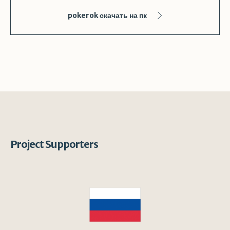
pokerok скачать на пк
Project Supporters