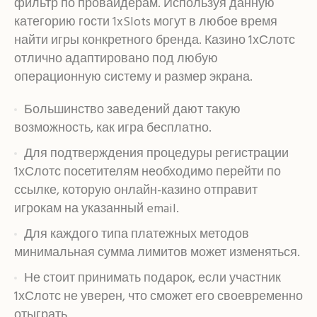
фильтр по провайдерам. Используя данную
категорию гости 1xSlots могут в любое время
найти игры конкретного бренда. Казино 1хСлотс
отлично адаптировано под любую
операционную систему и размер экрана.
Большинство заведений дают такую
возможность, как игра бесплатно.
Для подтверждения процедуры регистрации
1хСлотс посетителям необходимо перейти по
ссылке, которую онлайн-казино отправит
игрокам на указанный email.
Для каждого типа платежных методов
минимальная сумма лимитов может изменяться.
Не стоит принимать подарок, если участник
1хСлотс не уверен, что сможет его своевременно
отыграть.