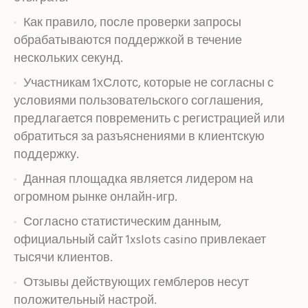
Как правило, после проверки запросы
обрабатываются поддержкой в течение
нескольких секунд.
Участникам 1хСлотс, которые не согласны с
условиями пользовательского соглашения,
предлагается повременить с регистрацией или
обратиться за разъяснениями в клиентскую
поддержку.
Данная площадка является лидером на
огромном рынке онлайн-игр.
Согласно статистическим данным,
официальный сайт 1xslots casino привлекает
тысячи клиентов.
Отзывы действующих гемблеров несут
положительный настрой.