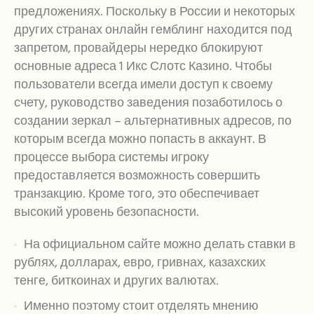
предложениях. Поскольку в России и некоторых
других странах онлайн гемблинг находится под
запретом, провайдеры нередко блокируют
основные адреса 1 Икс Слотс Казино. Чтобы
пользователи всегда имели доступ к своему
счету, руководство заведения позаботилось о
создании зеркал – альтернативных адресов, по
которым всегда можно попасть в аккаунт. В
процессе выбора системы игроку
предоставляется возможность совершить
транзакцию. Кроме того, это обеспечивает
высокий уровень безопасности.
На официальном сайте можно делать ставки в
рублях, долларах, евро, гривнах, казахских
тенге, биткоинах и других валютах.
Именно поэтому стоит отделять мнению