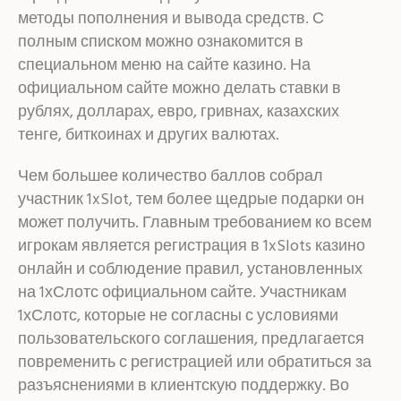
методы пополнения и вывода средств. С
полным списком можно ознакомится в
специальном меню на сайте казино. На
официальном сайте можно делать ставки в
рублях, долларах, евро, гривнах, казахских
тенге, биткоинах и других валютах.
Чем большее количество баллов собрал
участник 1xSlot, тем более щедрые подарки он
может получить. Главным требованием ко всем
игрокам является регистрация в 1xSlots казино
онлайн и соблюдение правил, установленных
на 1хСлотс официальном сайте. Участникам
1хСлотс, которые не согласны с условиями
пользовательского соглашения, предлагается
повременить с регистрацией или обратиться за
разъяснениями в клиентскую поддержку. Во