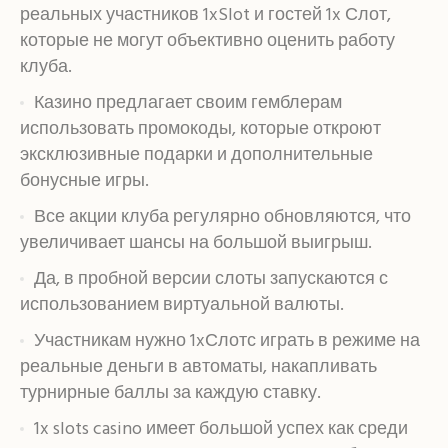
реальных участников 1xSlot и гостей 1x Слот,
которые не могут объективно оценить работу
клуба.
Казино предлагает своим гемблерам
использовать промокоды, которые откроют
эксклюзивные подарки и дополнительные
бонусные игры.
Все акции клуба регулярно обновляются, что
увеличивает шансы на большой выигрыш.
Да, в пробной версии слоты запускаются с
использованием виртуальной валюты.
Участникам нужно 1xСлотс играть в режиме на
реальные деньги в автоматы, накапливать
турнирные баллы за каждую ставку.
1x slots casino имеет большой успех как среди