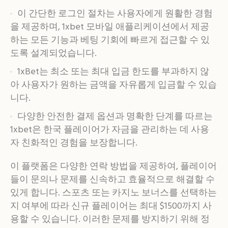
이 간단한 로그인 절차는 사용자에게 원활한 경험
을 제공하며, 1xbet 모바일 애플리케이션에서 제공
하는 모든 기능과 베팅 기회에 빠르게 접근할 수 있
도록 설계되었습니다.
1xBet는 최소 또는 최대 입금 한도를 부과하지 않
아 사용자가 원하는 금액을 자유롭게 입금할 수 있습
니다.
다양한 안전한 결제 옵션과 명확한 단계를 따르는
1xbet은 한국 플레이어가 자금을 관리하는 데 사용
자 친화적인 경험을 보장합니다.
이 플랫폼은 다양한 연락 방법을 제공하여, 플레이어
들이 문의나 문제를 신속하고 효율적으로 해결할 수
있게 합니다. 스포츠 또는 카지노 보너스를 선택하는
지 여부에 따라 신규 플레이어는 최대 $1500까지 사
용할 수 있습니다. 이러한 문제를 방지하기 위해 정