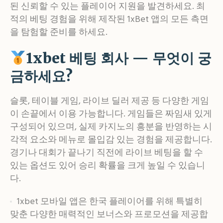
된 신뢰할 수 있는 플레이어 지원을 발견하세요. 최
적의 베팅 경험을 위해 제작된 1xBet 앱의 모든 측면
을 탐험할 준비를 하세요.
1xbet 베팅 회사 — 무엇이 궁
금하세요?
슬롯, 테이블 게임, 라이브 딜러 제공 등 다양한 게임
이 손끝에서 이용 가능합니다. 게임들은 짜임새 있게
구성되어 있으며, 실제 카지노의 흥분을 반영하는 시
각적 요소와 메뉴로 몰입감 있는 경험을 제공합니다.
경기나 대회가 끝나기 직전에 라이브 베팅을 할 수
있는 옵션도 있어 승리 확률을 크게 높일 수 있습니
다.
1xbet 모바일 앱은 한국 플레이어를 위해 특별히
맞춘 다양한 매력적인 보너스와 프로모션을 제공합