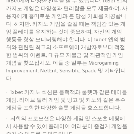
1xBet에서 다양한 선택을 할 수 있습니다. 1xBet 앱의
카지노 게임은 다양성과 편리함을 모두 제공하며, 사
용자에게 흥미로운 게임과 큰 당첨 기회를 제공합니
다. 하지만, 카지노 게임을 즐길 때는 책임감 있는 게
임 플레이를 유지하는 것이 중요하며, 자신의 게임
행동을 항상 모니터링해야 합니다. 이 1xbet 앱의 범
위와 관련된 최고의 소프트웨어 개발자로부터 적절
한 범위의 이벤트, 대규모 지불금 및 직관적인 게임
개념을 찾으십시오. 이들 중 일부는 Microgaming,
Improvement, NetEnt, Sensible, Spade 및 기타입니
다.
1xbet 카지노 섹션은 블랙잭과 룰렛과 같은 테이블
게임, 라이브 딜러 게임 및 빙고 및 키노와 같은 특수
게임을 포함한 다양한 슬롯 게임을 호스트합니다.
저희의 프로모션은 다양한 게임 및 스포츠 베팅에
서 사용할 수 있어 플레이어 여러분이 즐겁게 게임을