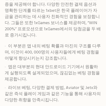
증을 제공해야 합니다. 다양한 안전한 결제 옵션과
명확한 단계를 따르는 1xbet은 한국 플레이어가 자
금을 관리하는 데 사용자 친화적인 경험을 보장합니
다. 그들은 또한 1xGames 보너스를 제공하며, “WIN
200%” 프로모션으로 1xGames에서의 당첨금을 두 배
로 증가시킵니다.
이 부분은 앱 내의 베팅 확률과 마진의 구조를 다루
며, 이것이 400, 000명의 사용자들에게 베팅 경험을
어떻게 향상시키는지 강조합니다.
앱은 대부분의 현대 안드로이드 기기에서 원활하
게 실행되도록 설계되었으며, 끊김없는 베팅 경험을
제공합니다.
라이브 베팅, 다양한 결제 방법, Aviator 및 Jetx와
같은 즉석 플레이 게임과 같은 기능을 통해 사용자의
다양한 취향을 만족시킵니다.