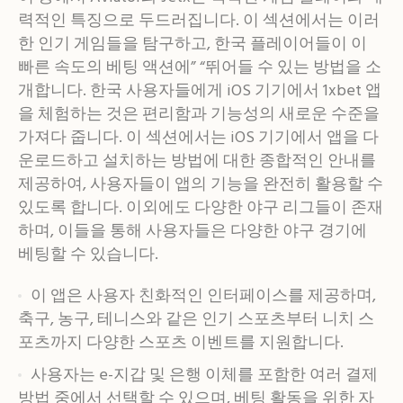
력적인 특징으로 두드러집니다. 이 섹션에서는 이러
한 인기 게임들을 탐구하고, 한국 플레이어들이 이
빠른 속도의 베팅 액션에” “뛰어들 수 있는 방법을 소
개합니다. 한국 사용자들에게 iOS 기기에서 1xbet 앱
을 체험하는 것은 편리함과 기능성의 새로운 수준을
가져다 줍니다. 이 섹션에서는 iOS 기기에서 앱을 다
운로드하고 설치하는 방법에 대한 종합적인 안내를
제공하여, 사용자들이 앱의 기능을 완전히 활용할 수
있도록 합니다. 이외에도 다양한 야구 리그들이 존재
하며, 이들을 통해 사용자들은 다양한 야구 경기에
베팅할 수 있습니다.
이 앱은 사용자 친화적인 인터페이스를 제공하며,
축구, 농구, 테니스와 같은 인기 스포츠부터 니치 스
포츠까지 다양한 스포츠 이벤트를 지원합니다.
사용자는 e-지갑 및 은행 이체를 포함한 여러 결제
방법 중에서 선택할 수 있으며, 베팅 활동을 위한 자