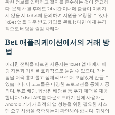
확한 정보를 입력하고 절차를 준수하는 것이 중요하
다. 문제 해결 후에도 24시간 이내에 출금이 이뤄지
지 않을 시 1xBet에 문의하여 지원을 요청할 수 있다.
1xBet 앱을 다운 받고 가입을 완료했다면 이제 본격
적으로 베팅을 즐길 차례다.
Bet 애플리케이션에서의 거래 방
법
이러한 전략을 따르면 사용자는 1xBet 앱 내에서 베
팅 자본과 기회를 효과적으로 늘릴 수 있으며, 각 베
팅을 더욱 흥미롭고 잠재적으로 더 보람있게 만들 수
있습니다. 이 코드들은 다양한 프로모션을 통해 제공
되며, 무료 베팅, 향상된 배당률 등 추가 혜택을 제공
합니다. 1xBet APK를 다운로드하기 전에 사용자는
Android 기기가 최적의 앱 성능을 위한 필요한 시스
템 요구 사항을 충족하는지 확인해야 합니다. 귀하의