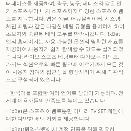
터페이스를 제공하며, 축구, 농구, 테니스와 같은 인
기 스포츠부터 니치 스포츠까지 다양한 스포츠 이벤
트를 지원합니다. 앱은 싱글, 어큐뮬레이터, 시스템,
체인 베팅과 같은 다양한 베팅 유형을 용이하게 하여
초보자와 숙련된 베터 모두를 만족시킵니다. 1xBet
앱의 홈페이지는 사용 가능한 옵션의 명확한 개요를
제공하여 사용자가 쉽게 탐색할 수 있도록 설계되었
습니다. 라이브 스포츠 베팅부터 다가오는 이벤트,
카지노 섹션으로의 빠른 링크에 이르기까지 모든 것
이 사용자 참여와 접근성을 향상시키기 위해 직관적
으로 구성되어 있습니다.
한국어를 포함한 여러 언어로 상담이 가능하며, 전
세계 이용자들의 만족도를 높이고 있습니다.
1xBet은 스포츠 이벤트뿐만 아니라 TV SET 게임에
대한 다양한 베팅 기회를 제공합니다.
1xBet(원엑스벳)에서 계정 인증을 위해 필요한