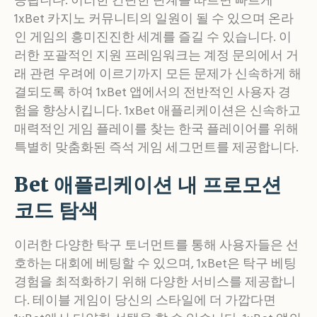
공됩니다. 이러한 간단한 단계를 따르면 빠르게
1xBet 카지노 커뮤니티의 일원이 될 수 있으며 온라
인 게임의 흥미진진한 세계를 즐길 수 있습니다. 이
러한 포괄적인 지원 프레임워크는 계정 문의에서 거
래 관련 우려에 이르기까지 모든 문제가 신속하게 해
결되도록 하여 1xBet 앱에서의 전반적인 사용자 경
험을 향상시킵니다. 1xBet 애플리케이션은 신속하고
매력적인 게임 플레이를 찾는 한국 플레이어를 위해
특별히 맞춤화된 즉석 게임 세그먼트를 제공합니다.
Bet 애플리케이션 내 프로모션
코드 탐색
이러한 다양한 탁구 토너먼트를 통해 사용자들은 선
호하는 대회에 베팅할 수 있으며, 1xBet은 탁구 베팅
경험을 최적화하기 위해 다양한 서비스를 제공합니
다. 테이블 게임이 당신의 스타일에 더 가깝다면