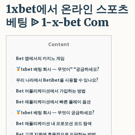
1xbet에서 온라인 스포츠
베팅 ᐉ 1-x-bet Com
Content
Bet 앱에서의 카지노 게임
1xbet 베팅 회사 — 무엇이” “궁금하세요?
우리 나라에서 Betibet을 사용할 수 있나요?
Bet 어플리케이션에서 가입하는 방법
Bet 애플리케이션에서 빠른 플레이 옵션
1xbet 베팅 회사 — 무엇이 궁금하세요?
Bet 애플리케이션 내 프로모션 코드 탐색
Bet 고객 지원에 효율적으로 도달하는 방법