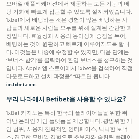
모바일 애플리케이션에서 제공하는 모든 기능과 베
팅 기회에 빠르게 접근할 수 있도록 설계되었습니다.
1xbet에서 베팅하는 것은 경험이 많은 베팅하는 사
람들과 새로운 사람들 모두를 위해 설계된 간단한 과
정입니다. 효율성과 사용의 용이성에 중점을 두어,
베팅하는 것이 원활하고 빠르게 이루어지도록 합니
다. 이것들은 나중에 수정할 수 있지만, 다음 단계는
‘보너스 받기’를 클릭하여 환영 보너스를 청구하는 것
입니다. Apple 앱 스토어에서 1xbet을 검색하여 직접
다운로드하고 설치 과정을” “따르면 됩니다
.
ios1xbet.com
우리 나라에서 Betibet을 사용할 수 있나요?
1xBet 카지노는 특히 한국의 플레이어들을 위한 뛰
어난 온라인 게임 플랫폼을 제공합니다. 광범위한 게
임 범위, 사용자 친화적인 인터페이스, 넉넉한 보너
스, 견고한 모바일 경험으로 초보자와 숙련된 플레이