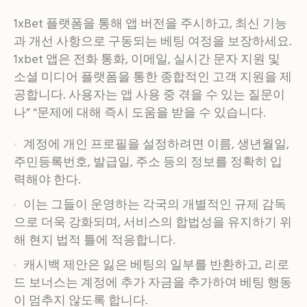
1xBet 플랫폼을 통해 앱 버전을 주시하고, 최신 기능
과 개선 사항으로 구동되는 베팅 여정을 보장하세요.
1xbet 앱은 전화 통화, 이메일, 실시간 문자 지원 및
소셜 미디어 플랫폼을 통한 종합적인 고객 지원을 제
공합니다. 사용자는 앱 사용 중 겪을 수 있는 질문이
나” “문제에 대해 즉시 도움을 받을 수 있습니다.
계정에 개인 프로필을 설정하려면 이름, 생년월일,
주민등록번호, 발급일, 주소 등의 정보를 정확히 입
력해야 한다.
이는 그들이 운영하는 각국의 개별적인 규제 감독
으로 더욱 강화되며, 서비스의 합법성을 유지하기 위
해 현지 법적 틀에 적응합니다.
캐시백 제안은 잃은 베팅의 일부를 반환하고, 리로
드 보너스는 계정에 추가 자금을 추가하여 베팅 행동
이 멈추지 않도록 합니다.