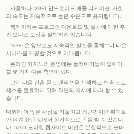
사용하다 1XBET 안드로이드 애플 리케이션, 가젯
의 속도는 지속적으로 높은 수준으로 유지됩니다.
북메이커는 프로그램 다운로드 및 설치에 대한 추
가 보너스 보상을 발행하지 않습니다.
1XBET은 앞으로도 지속적인 발전을 통해” “더 나은
서비스를 제공할 것으로 기대됩니다.
온라인 카지노의 운영에는 플레이어들이 알아야
할 몇 가지 다른 측면이 있다.
그런 다음 인출 할 트랜잭션을 선택하고 인출 프로
세스를 완료하기 위해 화면의 지시에 따라 할 수 있
습니다.
대회에 더 많은 관심을 기울이고 최근까지만 취미로
만 여겨 졌던 것에서 정기적으로 돈을 벌 수 있습니
다. 1xBet 모바일 웹사이트 버전은 본질적으로 모바