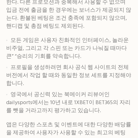
한다. 다른 프로모션과 중복해서 사용할 수 없으며
입금 전에 출금을 한 경우에는 보너스가 제공되지 않
는다. 환불된 베팅은 조건 충족에 포함되지 않으며,
핸디캡 및 총점 베팅도 제외된다.
모든 게임은 사용자 친화적인 인터페이스, 놀라운
비주얼, 그리고 각 스핀 또는 카드가 나눠질 때마다
큰” “승리의 기회를 약속합니다.
프로필을 생성하려면 회사 공식 웹 사이트의 전체
버전에서 작업 할 때와 동일한 정보 세트를 지정해야
합니다.
영국에서 공신력 있는 북메이커 리뷰어인
dailysports에서는 10년 내로 1XBET이 BET365의 자리
를 뺏을 거라고까지 평가하고 있습니다.
앱은 다양한 스포츠 및 이벤트에 대한 다양한 배당률
을 제공하여 사용자가 사용할 수 있는 최고의 베팅