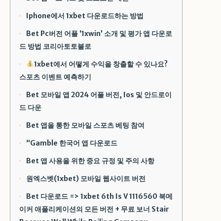
Iphone에서 1xbet 다운로드하는 방법
Bet Pc버전 어플 ‘1xwin’ 소개 및 평가 앱 다운로
드 방법 코리아토토블로
1xbet에서 어떻게 수익을 창출할 수 있나요?
스포츠 이벤트 예측하기
Bet 모바일 앱 2024 어플 버전, Ios 및 안드로이
드 다운
Bet 앱을 통한 모바일 스포츠 베팅 참여
“Gamble 한국어 앱 다운로드
Bet 앱 사용을 위한 중요 규정 및 주의 사항
원엑스벳(1xbet) 모바일 웹사이트 버전
Bet 다운로드 => 1xbet 6th Is V 1116560 북메
이커 애플리케이션의 모든 버전 + 무료 보너 Stair