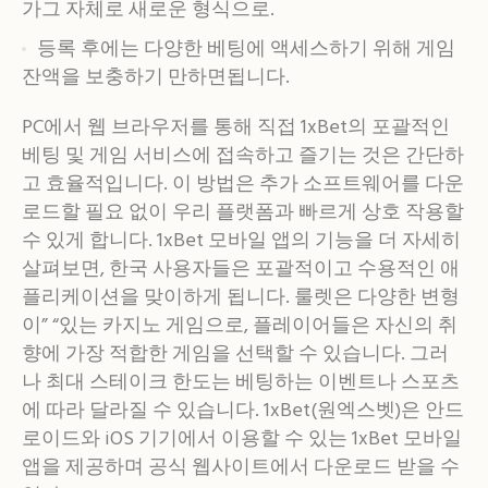
가그 자체로 새로운 형식으로.
등록 후에는 다양한 베팅에 액세스하기 위해 게임
잔액을 보충하기 만하면됩니다.
PC에서 웹 브라우저를 통해 직접 1xBet의 포괄적인
베팅 및 게임 서비스에 접속하고 즐기는 것은 간단하
고 효율적입니다. 이 방법은 추가 소프트웨어를 다운
로드할 필요 없이 우리 플랫폼과 빠르게 상호 작용할
수 있게 합니다. 1xBet 모바일 앱의 기능을 더 자세히
살펴보면, 한국 사용자들은 포괄적이고 수용적인 애
플리케이션을 맞이하게 됩니다. 룰렛은 다양한 변형
이” “있는 카지노 게임으로, 플레이어들은 자신의 취
향에 가장 적합한 게임을 선택할 수 있습니다. 그러
나 최대 스테이크 한도는 베팅하는 이벤트나 스포츠
에 따라 달라질 수 있습니다. 1xBet(원엑스벳)은 안드
로이드와 iOS 기기에서 이용할 수 있는 1xBet 모바일
앱을 제공하며 공식 웹사이트에서 다운로드 받을 수