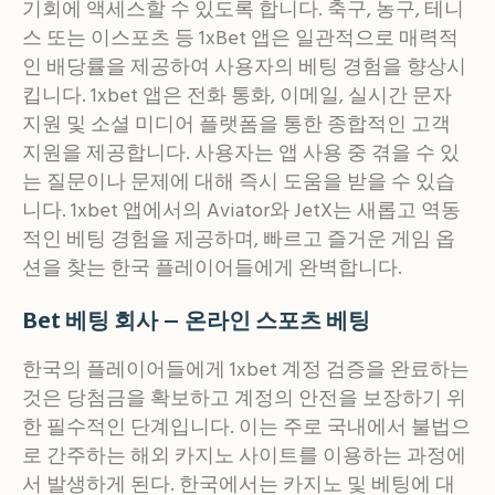
기회에 액세스할 수 있도록 합니다. 축구, 농구, 테니
스 또는 이스포츠 등 1xBet 앱은 일관적으로 매력적
인 배당률을 제공하여 사용자의 베팅 경험을 향상시
킵니다. 1xbet 앱은 전화 통화, 이메일, 실시간 문자
지원 및 소셜 미디어 플랫폼을 통한 종합적인 고객
지원을 제공합니다. 사용자는 앱 사용 중 겪을 수 있
는 질문이나 문제에 대해 즉시 도움을 받을 수 있습
니다. 1xbet 앱에서의 Aviator와 JetX는 새롭고 역동
적인 베팅 경험을 제공하며, 빠르고 즐거운 게임 옵
션을 찾는 한국 플레이어들에게 완벽합니다.
Bet 베팅 회사 – 온라인 스포츠 베팅
한국의 플레이어들에게 1xbet 계정 검증을 완료하는
것은 당첨금을 확보하고 계정의 안전을 보장하기 위
한 필수적인 단계입니다. 이는 주로 국내에서 불법으
로 간주하는 해외 카지노 사이트를 이용하는 과정에
서 발생하게 된다. 한국에서는 카지노 및 베팅에 대