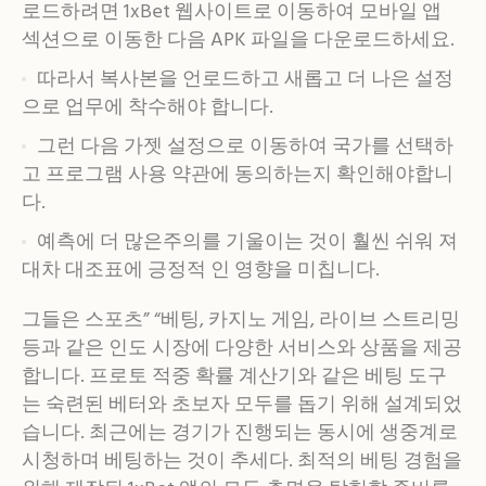
로드하려면 1xBet 웹사이트로 이동하여 모바일 앱
섹션으로 이동한 다음 APK 파일을 다운로드하세요.
따라서 복사본을 언로드하고 새롭고 더 나은 설정
으로 업무에 착수해야 합니다.
그런 다음 가젯 설정으로 이동하여 국가를 선택하
고 프로그램 사용 약관에 동의하는지 확인해야합니
다.
예측에 더 많은주의를 기울이는 것이 훨씬 쉬워 져
대차 대조표에 긍정적 인 영향을 미칩니다.
그들은 스포츠” “베팅, 카지노 게임, 라이브 스트리밍
등과 같은 인도 시장에 다양한 서비스와 상품을 제공
합니다. 프로토 적중 확률 계산기와 같은 베팅 도구
는 숙련된 베터와 초보자 모두를 돕기 위해 설계되었
습니다. 최근에는 경기가 진행되는 동시에 생중계로
시청하며 베팅하는 것이 추세다. 최적의 베팅 경험을