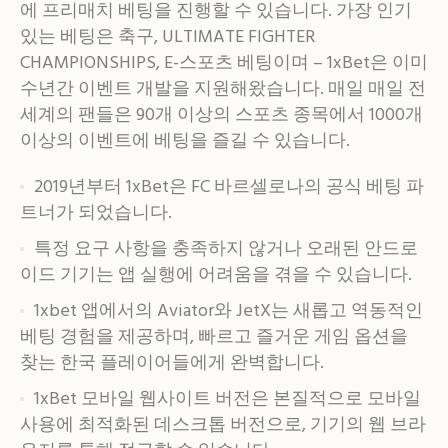
에 프리매치 베팅을 진행할 수 있습니다. 가장 인기
있는 베팅은 축구, ULTIMATE FIGHTER
CHAMPIONSHIPS, E-스포츠 베팅이며 – 1xBet은 이미
수년간 이벤트 개발을 지원해왔습니다. 매일 매일 전
세계의 팬들은 90개 이상의 스포츠 종목에서 1000개
이상의 이벤트에 베팅을 즐길 수 있습니다.
2019년부터 1xBet은 FC 바르셀로나의 공식 베팅 파
트너가 되었습니다.
특정 요구 사항을 충족하지 않거나 오래된 안드로
이드 기기는 앱 실행에 어려움을 겪을 수 있습니다.
1xbet 앱에서의 Aviator와 JetX는 새롭고 역동적인
베팅 경험을 제공하며, 빠르고 즐거운 게임 옵션을
찾는 한국 플레이어들에게 완벽합니다.
1xBet 모바일 웹사이트 버전은 본질적으로 모바일
사용에 최적화된 데스크톱 버전으로, 기기의 웹 브라