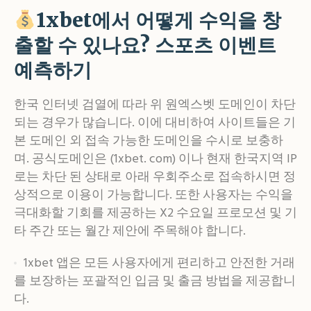
1xbet에서 어떻게 수익을 창
출할 수 있나요? 스포츠 이벤트
예측하기
한국 인터넷 검열에 따라 위 원엑스벳 도메인이 차단
되는 경우가 많습니다. 이에 대비하여 사이트들은 기
본 도메인 외 접속 가능한 도메인을 수시로 보충하
며. 공식도메인은 (1xbet. com) 이나 현재 한국지역 IP
로는 차단 된 상태로 아래 우회주소로 접속하시면 정
상적으로 이용이 가능합니다. 또한 사용자는 수익을
극대화할 기회를 제공하는 X2 수요일 프로모션 및 기
타 주간 또는 월간 제안에 주목해야 합니다.
1xbet 앱은 모든 사용자에게 편리하고 안전한 거래
를 보장하는 포괄적인 입금 및 출금 방법을 제공합니
다.