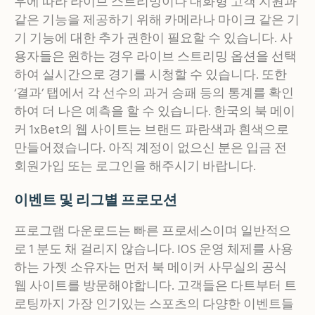
우에 따라 라이브 스트리밍이나 대화형 고객 지원과
같은 기능을 제공하기 위해 카메라나 마이크 같은 기
기 기능에 대한 추가 권한이 필요할 수 있습니다. 사
용자들은 원하는 경우 라이브 스트리밍 옵션을 선택
하여 실시간으로 경기를 시청할 수 있습니다. 또한
‘결과’ 탭에서 각 선수의 과거 승패 등의 통계를 확인
하여 더 나은 예측을 할 수 있습니다. 한국의 북 메이
커 1xBet의 웹 사이트는 브랜드 파란색과 흰색으로
만들어졌습니다. 아직 계정이 없으신 분은 입금 전
회원가입 또는 로그인을 해주시기 바랍니다.
이벤트 및 리그별 프로모션
프로그램 다운로드는 빠른 프로세스이며 일반적으
로 1 분도 채 걸리지 않습니다. IOS 운영 체제를 사용
하는 가젯 소유자는 먼저 북 메이커 사무실의 공식
웹 사이트를 방문해야합니다. 고객들은 다트부터 트
로팅까지 가장 인기있는 스포츠의 다양한 이벤트들