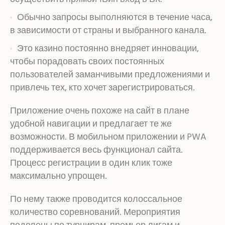
Обычно запросы выполняются в течение часа,
в зависимости от страны и выбранного канала.
Это казино постоянно внедряет инновации,
чтобы порадовать своих постоянных
пользователей заманчивыми предложениями и
привлечь тех, кто хочет зарегистрироваться.
Приложение очень похоже на сайт в плане
удобной навигации и предлагает те же
возможности. В мобильном приложении и PWA
поддерживается весь функционал сайта.
Процесс регистрации в один клик тоже
максимально упрощен.
По нему также проводится колоссальное
количество соревнований. Мероприятия