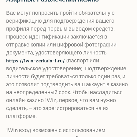
Вас могут попросить пройти обязательную
верификацию для подтверждения вашего
профиля перед первым выводом средств.
Процесс идентификации заключается в
отправке копии или цифровой фотографии
документа, удостоверяющего личность
(паспорт или
https://1win-zerkalo-1.ru/
водительское удостоверение). Подтверждение
личности будет требоваться только один раз, и
это позволит подтвердить ваш аккаунт в казино
на неопределенный срок. Чтобы насладиться
онлайн-казино 1Win, первое, что вам нужно
сделать, – это зарегистрироваться на их
платформе.
1Win вход возможен с использованием