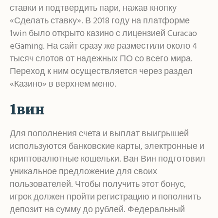
ставки и подтвердить пари, нажав кнопку
«Сделать ставку». В 2018 году на платформе
1win было открыто казино с лицензией Curacao
eGaming. На сайт сразу же разместили около 4
тысяч слотов от надежных ПО со всего мира.
Переход к ним осуществляется через раздел
«Казино» в верхнем меню.
1вин
Для пополнения счета и выплат выигрышей
используются банковские карты, электронные и
криптовалютные кошельки. Ван Вин подготовил
уникальное предложение для своих
пользователей. Чтобы получить этот бонус,
игрок должен пройти регистрацию и пополнить
депозит на сумму до рублей. Федеральный