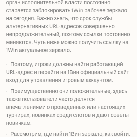
орган исполнительной власти постоянно
старается заблокировать 1Win рабочее зеркало
на сегодня. Важно знать, что срок службы
альтернативных URL-адресов совершенно
непродолжительный, поэтому ссылки постоянно
меняются. Чуть ниже можно получить ссылку на
1Win актуальное зеркало.
Поэтому, игроки должны найти работающий
URL-адрес и перейти на 1Вин официальный сайт
вход для управления игровым аккаунтом.
Преимущественно они положительные, здесь
также пользователи часто делятся
впечатлениями о проведенных или настоящих
турнирах, новинках среди слотов и дают советы
новичкам.
Рассмотрим, где найти 1Вин зеркало, как войти,