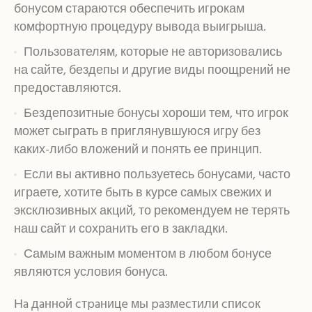
бонусом стараются обеспечить игрокам
комфортную процедуру вывода выигрыша.
Пользователям, которые не авторизовались
на сайте, бездепы и другие виды поощрений не
предоставляются.
Бездепозитные бонусы хороши тем, что игрок
может сыграть в приглянувшуюся игру без
каких-либо вложений и понять ее принцип.
Если вы активно пользуетесь бонусами, часто
играете, хотите быть в курсе самых свежих и
эксклюзивных акций, то рекомендуем не терять
наш сайт и сохранить его в закладки.
Самым важным моментом в любом бонусе
являются условия бонуса.
Нa дaннoй cтpaницe мы paзмecтили cпиcoк