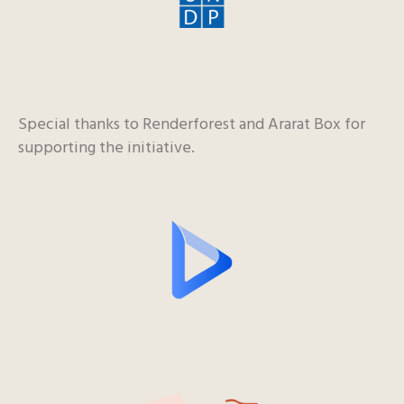
Special thanks to Renderforest and Ararat Box for
supporting the initiative.