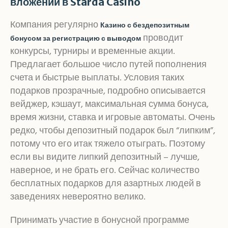
вложений в Starda Casino
Компания регулярно
Казино с бездепозитным
проводит
бонусом за регистрацию с выводом
конкурсы, турниры и временные акции.
Предлагает большое число путей пополнения
счета и быстрые выплаты. Условия таких
подарков прозрачные, подробно описывается
вейджер, кэшаут, максимальная сумма бонуса,
время жизни, ставка и игровые автоматы. Очень
редко, чтобы депозитный подарок был “липким”,
потому что его итак тяжело отыграть. Поэтому
если вы видите липкий депозитный – лучше,
наверное, и не брать его. Сейчас количество
бесплатных подарков для азартных людей в
заведениях невероятно велико.
Принимать участие в бонусной программе