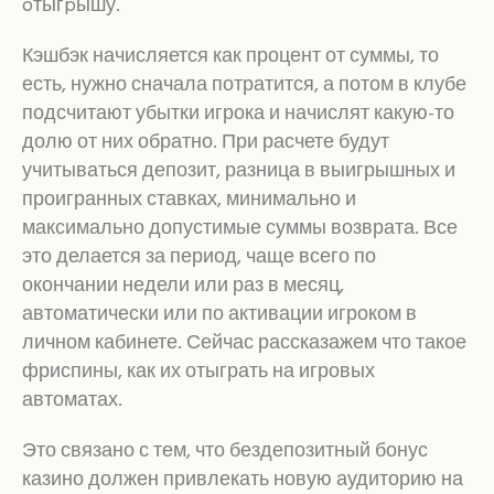
oтыгpышу.
Кэшбэк начисляется как процент от суммы, то
есть, нужно сначала потратится, а потом в клубе
подсчитают убытки игрока и начислят какую-то
долю от них обратно. При расчете будут
учитываться депозит, разница в выигрышных и
проигранных ставках, минимально и
максимально допустимые суммы возврата. Все
это делается за период, чаще всего по
окончании недели или раз в месяц,
автоматически или по активации игроком в
личном кабинете. Сейчас рассказажем что такое
фриспины, как их отыграть на игровых
автоматах.
Это связано с тем, что бездепозитный бонус
казино должен привлекать новую аудиторию на