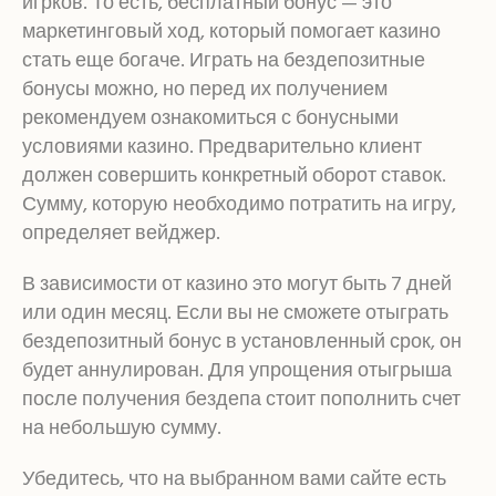
игрков. То есть, бесплатный бонус — это
маркетинговый ход, который помогает казино
стать еще богаче. Играть на бездепозитные
бонусы можно, но перед их получением
рекомендуем ознакомиться с бонусными
условиями казино. Предварительно клиент
должен совершить конкретный оборот ставок.
Сумму, которую необходимо потратить на игру,
определяет вейджер.
В зависимости от казино это могут быть 7 дней
или один месяц. Если вы не сможете отыграть
бездепозитный бонус в установленный срок, он
будет аннулирован. Для упрощения отыгрыша
после получения бездепа стоит пополнить счет
на небольшую сумму.
Убедитесь, что на выбранном вами сайте есть