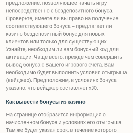
предложение, позволяющее начать игру
непосредственно с бездепозитного бонуса.
Проверьте, имеете ли вы право на получение
соответствующего бонуса – предлагает ли
казино бездепозитный бонус для новых
клиентов или только для существующих.
Узнайте, необходим ли вам бонусный код для
активации. Чаще всего, прежде чем совершить
вывод бонуса с Вашего игрового счета, Вам
необходимо будет выполнить условия отыгрыша
(вейджер). Предположим, в условиях бонуса
указано, что вейджер составляет x30.
Как вывести бонусы из казино
На странице отобразится информация о
начисленном бонусе и условиях его отыгрыша.
Там же будет указан срок, в течение которого