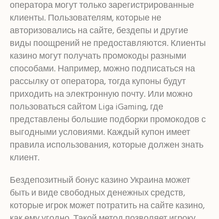
оператора могут только зарегистрированные
клиенты. Пользователям, которые не
авторизовались на сайте, бездепы и другие
виды поощрений не предоставляются. Клиенты
казино могут получать промокоды разными
способами. Например, можно подписаться на
рассылку от оператора, тогда купоны будут
приходить на электронную почту. Или можно
пользоваться сайтом Liga iGaming, где
представлены большие подборки промокодов с
выгодными условиями. Каждый купон имеет
правила использования, которые должен знать
клиент.
Бездепозитный бонус казино Украина может
быть и виде свободных денежных средств,
которые игрок может потратить на сайте казино,
как ему угодно. Такой метод позволяет игроку