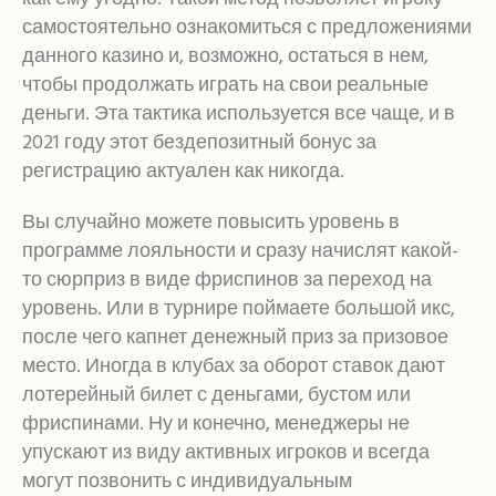
самостоятельно ознакомиться с предложениями
данного казино и, возможно, остаться в нем,
чтобы продолжать играть на свои реальные
деньги. Эта тактика используется все чаще, и в
2021 году этот бездепозитный бонус за
регистрацию актуален как никогда.
Вы случайно можете повысить уровень в
программе лояльности и сразу начислят какой-
то сюрприз в виде фриспинов за переход на
уровень. Или в турнире поймаете большой икс,
после чего капнет денежный приз за призовое
место. Иногда в клубах за оборот ставок дают
лотерейный билет с деньгами, бустом или
фриспинами. Ну и конечно, менеджеры не
упускают из виду активных игроков и всегда
могут позвонить с индивидуальным